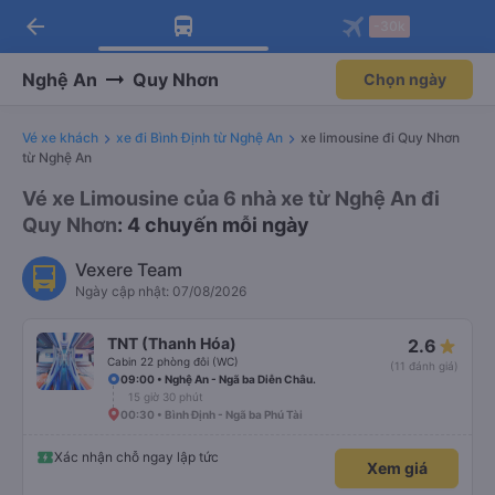
arrow_back
Tải app Vexere ngay!
Tải app Vexere
-30k
Mở app
Mở app
Nhận ưu đãi thành viên độc
-30k/ghế khi đặt vé máy bay qua
quyền
app
Nghệ An
Quy Nhơn
Chọn ngày
Vé xe khách
xe đi Bình Định từ Nghệ An
xe limousine đi Quy Nhơn
từ Nghệ An
Vé xe Limousine của 6 nhà xe từ Nghệ An đi
Quy Nhơn
: 4 chuyến mỗi ngày
Vexere Team
Ngày cập nhật: 07/08/2026
TNT (Thanh Hóa)
2.6
Cabin 22 phòng đôi (WC)
(11 đánh giá)
09:00 • Nghệ An - Ngã ba Diễn Châu.
15 giờ 30 phút
00:30 • Bình Định - Ngã ba Phú Tài
Xác nhận chỗ ngay lập tức
Xem giá