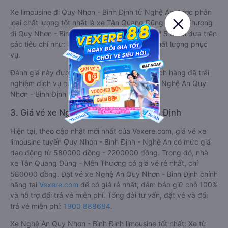
Xe limousine đi Quy Nhơn - Bình Định từ Nghệ An được phân
loại chất lượng tốt nhất là xe Tân Quang Dũng - Mến Thương
đi Quy Nhơn - Bình Định từ Nghệ An đạt 4.3 / 5 điểm dựa trên
các tiêu chí như: Chất lượng xe, Đúng giờ, Chất lượng phục
vụ.
Đánh giá này được viết trực tiếp bởi các khách hàng đã trải
nghiệm dịch vụ của các hãng xe limousine đi Nghệ An Quy
Nhơn - Bình Định .
3. Giá vé xe Nghệ An Quy Nhơn - Bình Định
Hiện tại, theo cập nhật mới nhất của Vexere.com, giá vé xe
limousine tuyến Quy Nhơn - Bình Định - Nghệ An có mức giá
dao động từ 580000 đồng - 2200000 đồng. Trong đó, nhà
xe Tân Quang Dũng - Mến Thương có giá vé rẻ nhất, chỉ
580000 đồng. Đặt vé xe Nghệ An Quy Nhơn - Bình Định chính
hãng tại
Vexere.com
để có giá rẻ nhất, đảm bảo giữ chỗ 100%
và hỗ trợ đổi trả vé miễn phí. Tổng đài tư vấn, đặt vé và đổi
trả vé miễn phí:
1900 888684
.
Xe Nghệ An Quy Nhơn - Bình Định limousine tốt nhất: Xe từ