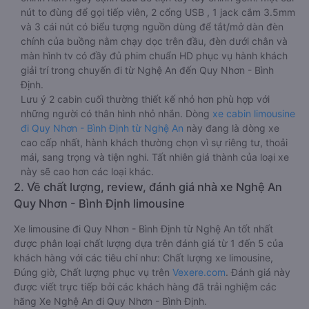
nút to đùng để gọi tiếp viên, 2 cổng USB , 1 jack cắm 3.5mm
và 3 cái nút có biểu tượng nguồn dùng để tắt/mở dàn đèn
chính của buồng nằm chạy dọc trên đầu, đèn dưới chân và
màn hình tv có đầy đủ phim chuẩn HD phục vụ hành khách
giải trí trong chuyến đi từ Nghệ An đến Quy Nhơn - Bình
Định.
Lưu ý 2 cabin cuối thường thiết kế nhỏ hơn phù hợp với
những người có thân hình nhỏ nhắn. Dòng
xe cabin limousine
đi Quy Nhơn - Bình Định từ Nghệ An
này đang là dòng xe
cao cấp nhất, hành khách thường chọn vì sự riêng tư, thoải
mái, sang trọng và tiện nghi. Tất nhiên giá thành của loại xe
này sẽ cao hơn các loại khác.
2. Về chất lượng, review, đánh giá nhà xe Nghệ An
Quy Nhơn - Bình Định limousine
Xe limousine đi Quy Nhơn - Bình Định từ Nghệ An tốt nhất
được phân loại chất lượng dựa trên đánh giá từ 1 đến 5 của
khách hàng với các tiêu chí như: Chất lượng xe limousine,
Đúng giờ, Chất lượng phục vụ trên
Vexere.com
. Đánh giá này
được viết trực tiếp bởi các khách hàng đã trải nghiệm các
hãng Xe Nghệ An đi Quy Nhơn - Bình Định.