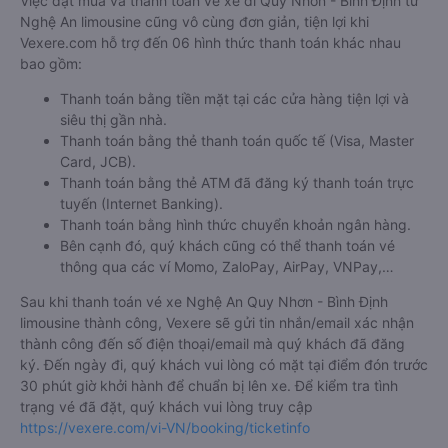
Việc đặt mua và thanh toán vé xe đi Quy Nhơn - Bình Định từ
Nghệ An limousine cũng vô cùng đơn giản, tiện lợi khi
Vexere.com hỗ trợ đến 06 hình thức thanh toán khác nhau
bao gồm:
Thanh toán bằng tiền mặt tại các cửa hàng tiện lợi và
siêu thị gần nhà.
Thanh toán bằng thẻ thanh toán quốc tế (Visa, Master
Card, JCB).
Thanh toán bằng thẻ ATM đã đăng ký thanh toán trực
tuyến (Internet Banking).
Thanh toán bằng hình thức chuyển khoản ngân hàng.
Bên cạnh đó, quý khách cũng có thể thanh toán vé
thông qua các ví Momo, ZaloPay, AirPay, VNPay,…
Sau khi thanh toán vé xe Nghệ An Quy Nhơn - Bình Định
limousine thành công, Vexere sẽ gửi tin nhắn/email xác nhận
thành công đến số điện thoại/email mà quý khách đã đăng
ký. Đến ngày đi, quý khách vui lòng có mặt tại điểm đón trước
30 phút giờ khởi hành để chuẩn bị lên xe. Để kiểm tra tình
trạng vé đã đặt, quý khách vui lòng truy cập
https://vexere.com/vi-VN/booking/ticketinfo