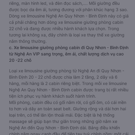
riêng, màn hình led, và đèn đọc sách,…. Mỗi giường đều
được bọc da êm ái, tương đương với phân khúc hạng 3 sao.
Dòng xe limousine Nghệ An Quy Nhơn - Bình Định này có giá
cả phải chăng hơn dòng xe limousine giường phòng cabin
22 chỗ và đang được nhiều hành khách lựa chọn. Trong
tương lai không xa, đây chính là loại xe thay thế xe giường
nằm thông thường.
c. Xe limousine giường phòng cabin đi Quy Nhơn - Bình Định
từ Nghệ An VIP sang trọng, êm ái, chất lượng dịch vụ cao
20 -22 chỗ
Loại xe limousine giường phòng từ Nghệ An đi Quy Nhơn -
Bình Định 20 - 22 chỗ được chia làm 2 tầng, 2 dãy và 6
hàng, mỗi hàng là 2 cabin riêng biệt. Trong mỗi xe limousine
Nghệ An Quy Nhơn - Bình Định cabin được trang bị rất nhiều
tiện ích phục vụ hành khách suốt hành trình.
Mỗi phòng, cabin đều có gối nằm rời, có gối ôm, có cái mền
to hơn và dây an toàn seat belt. Giường rộng và dài hơn hai
loại trên, có thể lăn lộn thoải mái. Đặc biệt là hệ thống
massage sẽ giúp bạn thư giãn trong những giờ nằm xe
Nghệ An đến Quy Nhơn - Bình Định dài. Bảng điều khiển
chính nằm ngay cạnh đầu để tiện tay tuỳ chỉnh gồm: một cái