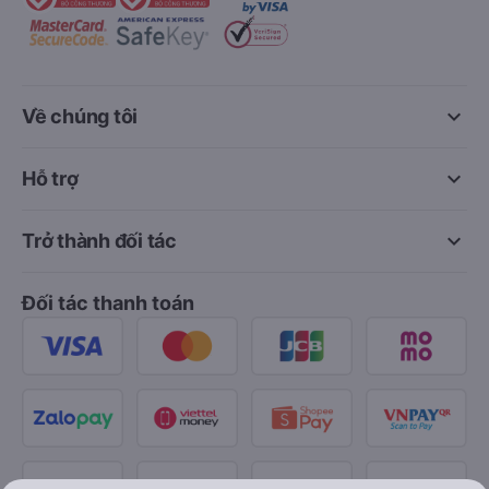
keyboard_arrow_down
Về chúng tôi
keyboard_arrow_down
Hỗ trợ
keyboard_arrow_down
Trở thành đối tác
Đối tác thanh toán