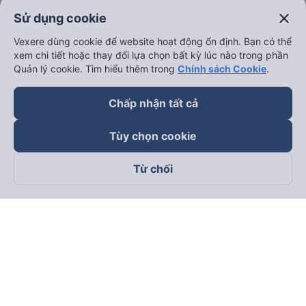
close
Sử dụng cookie
Vexere dùng cookie để website hoạt động ổn định. Bạn có thể
xem chi tiết hoặc thay đổi lựa chọn bất kỳ lúc nào trong phần
Quản lý cookie. Tìm hiểu thêm trong
Chính sách Cookie
.
Chấp nhận tất cả
Tùy chọn cookie
Từ chối
Theo dõi chúng tôi trên
Facebook
Tiktok
Youtube
Công ty TNHH Thương Mại Dịch Vụ Vexere
Địa chỉ đăng ký kinh doanh: 8C Chữ Đồng Tử, Phường Tân
Sơn Nhất, TP. Hồ Chí Minh, Việt Nam
Địa chỉ
:
Lầu 2, toà nhà H3 Circo Hoàng Diệu, 384 Hoàng Diệu,