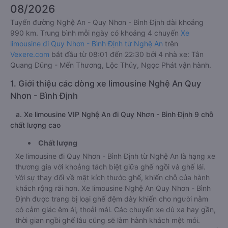
08/2026
Tuyến đường Nghệ An - Quy Nhơn - Bình Định dài khoảng
990 km. Trung bình mỗi ngày có khoảng 4 chuyến
Xe
limousine đi Quy Nhơn - Bình Định từ Nghệ An
trên
Vexere.com
bắt đầu từ 08:01 đến 22:30 bởi 4 nhà xe: Tân
Quang Dũng - Mến Thương, Lộc Thủy, Ngọc Phát vận hành.
1. Giới thiệu các dòng xe limousine Nghệ An Quy
Nhơn - Bình Định
a. Xe limousine VIP Nghệ An đi Quy Nhơn - Bình Định 9 chỗ
chất lượng cao
Chất lượng
Xe limousine đi Quy Nhơn - Bình Định từ Nghệ An là hạng xe
thương gia với khoảng tách biệt giữa ghế ngồi và ghế lái.
Với sự thay đổi về mặt kích thước ghế, khiến chỗ của hành
khách rộng rãi hơn. Xe limousine Nghệ An Quy Nhơn - Bình
Định được trang bị loại ghế đệm dày khiến cho người nằm
có cảm giác êm ái, thoải mái. Các chuyến xe dù xa hay gần,
thời gian ngồi ghế lâu cũng sẽ làm hành khách mệt mỏi.