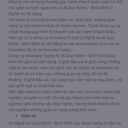
Nhưng với xe hạng thương gia, hành khách hoàn toàn có thể
thư giãn và nghỉ ngơi trên xe đi Quy Nhơn - Bình Định từ
Nghệ An dễ dàng.
Với khoảng cách rộng hơn giữa các ghế ngồi, không gian
riêng tư của hành khách sẽ thoải mái hơn. Tránh được sự va
chạm trong quá trình di chuyển với các hành khách khác.
Hiện tại có 2 dòng xe limousine 9 chỗ từ Nghệ An đi Quy
Nhơn - Bình Định từ nổi tiếng là loại xe limousine Dcar và xe
limousine độ từ xe Huyndai Solati.
Dòng xe limousine Nghệ An đi Quy Nhơn - Bình Định Dcar
khá nhỏ gọn và tiện dụng, 2 ghế đầu xe là ghế cứng, không
ngã ra sau được như các ghế còn lại. Dòng xe limousine độ
từ Solati lại có trần cao, không gian xe rộng rãi và rất
thoáng. 2 ghế đầu xe của dòng này vẫn ngã ra sau được, và
các ghế ngã ra thoải mái hơn.
Một điều đáng lưu tâm chính là cảm xúc khi khách hàng trải
nghiệm chuyến xe VIP. Dù với giá thành chỉ nhỉnh hơn xe
giường nằm chừng vài chục nghìn, nhưng hành khách được
trải nghiệm không gian xe hạng sang đích thực.
Dịch vụ
Xe Nghệ An Quy Nhơn - Bình Định này được trang bị đầy đủ