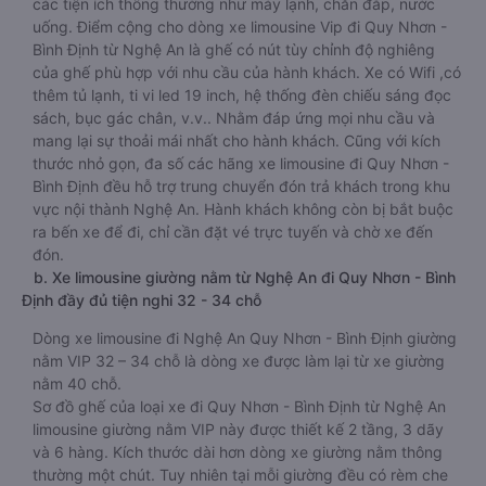
các tiện ích thông thường như máy lạnh, chăn đắp, nước
uống. Điểm cộng cho dòng xe limousine Vip đi Quy Nhơn -
Bình Định từ Nghệ An là ghế có nút tùy chỉnh độ nghiêng
của ghế phù hợp với nhu cầu của hành khách. Xe có Wifi ,có
thêm tủ lạnh, ti vi led 19 inch, hệ thống đèn chiếu sáng đọc
sách, bục gác chân, v.v.. Nhằm đáp ứng mọi nhu cầu và
mang lại sự thoải mái nhất cho hành khách. Cũng với kích
thước nhỏ gọn, đa số các hãng xe limousine đi Quy Nhơn -
Bình Định đều hỗ trợ trung chuyển đón trả khách trong khu
vực nội thành Nghệ An. Hành khách không còn bị bắt buộc
ra bến xe để đi, chỉ cần đặt vé trực tuyến và chờ xe đến
đón.
b. Xe limousine giường nằm từ Nghệ An đi Quy Nhơn - Bình
Định đầy đủ tiện nghi 32 - 34 chỗ
Dòng xe limousine đi Nghệ An Quy Nhơn - Bình Định giường
nằm VIP 32 – 34 chỗ là dòng xe được làm lại từ xe giường
nằm 40 chỗ.
Sơ đồ ghế của loại xe đi Quy Nhơn - Bình Định từ Nghệ An
limousine giường nằm VIP này được thiết kế 2 tầng, 3 dãy
và 6 hàng. Kích thước dài hơn dòng xe giường nằm thông
thường một chút. Tuy nhiên tại mỗi giường đều có rèm che