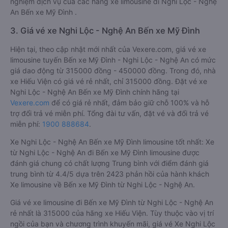
nghiệm dịch vụ của các hãng xe limousine đi Nghi Lộc - Nghệ
An Bến xe Mỹ Đình .
3. Giá vé xe Nghi Lộc - Nghệ An Bến xe Mỹ Đình
Hiện tại, theo cập nhật mới nhất của Vexere.com, giá vé xe
limousine tuyến Bến xe Mỹ Đình - Nghi Lộc - Nghệ An có mức
giá dao động từ 315000 đồng - 450000 đồng. Trong đó, nhà
xe Hiếu Viện có giá vé rẻ nhất, chỉ 315000 đồng. Đặt vé xe
Nghi Lộc - Nghệ An Bến xe Mỹ Đình chính hãng tại
Vexere.com
để có giá rẻ nhất, đảm bảo giữ chỗ 100% và hỗ
trợ đổi trả vé miễn phí. Tổng đài tư vấn, đặt vé và đổi trả vé
miễn phí:
1900 888684
.
Xe Nghi Lộc - Nghệ An Bến xe Mỹ Đình limousine tốt nhất: Xe
từ Nghi Lộc - Nghệ An đi Bến xe Mỹ Đình limousine được
đánh giá chung có chất lượng Trung bình với điểm đánh giá
trung bình từ 4.4/5 dựa trên 2423 phản hồi của hành khách
Xe limousine về Bến xe Mỹ Đình từ Nghi Lộc - Nghệ An.
Giá vé xe limousine đi Bến xe Mỹ Đình từ Nghi Lộc - Nghệ An
rẻ nhất là 315000 của hãng xe Hiếu Viện. Tùy thuộc vào vị trí
ngồi của bạn và chương trình khuyến mãi, giá vé Xe Nghi Lộc