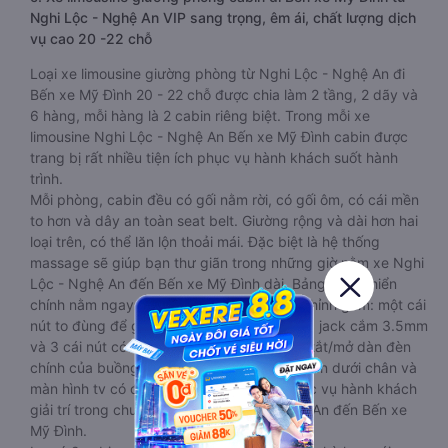
Nghi Lộc - Nghệ An VIP sang trọng, êm ái, chất lượng dịch
vụ cao 20 -22 chỗ
Loại xe limousine giường phòng từ Nghi Lộc - Nghệ An đi
Bến xe Mỹ Đình 20 - 22 chỗ được chia làm 2 tầng, 2 dãy và
6 hàng, mỗi hàng là 2 cabin riêng biệt. Trong mỗi xe
limousine Nghi Lộc - Nghệ An Bến xe Mỹ Đình cabin được
trang bị rất nhiều tiện ích phục vụ hành khách suốt hành
trình.
Mỗi phòng, cabin đều có gối nằm rời, có gối ôm, có cái mền
to hơn và dây an toàn seat belt. Giường rộng và dài hơn hai
loại trên, có thể lăn lộn thoải mái. Đặc biệt là hệ thống
massage sẽ giúp bạn thư giãn trong những giờ nằm xe Nghi
Lộc - Nghệ An đến Bến xe Mỹ Đình dài. Bảng điều khiển
chính nằm ngay cạnh đầu để tiện tay tuỳ chỉnh gồm: một cái
nút to đùng để gọi tiếp viên, 2 cổng USB , 1 jack cắm 3.5mm
và 3 cái nút có biểu tượng nguồn dùng để tắt/mở dàn đèn
chính của buồng nằm chạy dọc trên đầu, đèn dưới chân và
màn hình tv có đầy đủ phim chuẩn HD phục vụ hành khách
giải trí trong chuyến đi từ Nghi Lộc - Nghệ An đến Bến xe
Mỹ Đình.