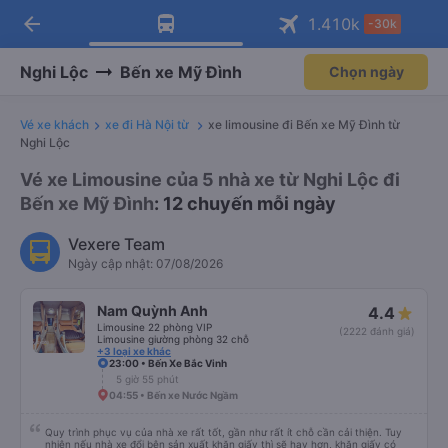
arrow_back
Tải app Vexere ngay!
Tải app Vexere
1.410
k
-30k
Mở app
Mở app
Nhận ưu đãi thành viên độc
-30k/ghế khi đặt vé máy bay qua
quyền
app
Nghi Lộc
Bến xe Mỹ Đình
Chọn ngày
Vé xe khách
xe đi Hà Nội từ
xe limousine đi Bến xe Mỹ Đình từ
Nghi Lộc
Vé xe Limousine của 5 nhà xe từ Nghi Lộc đi
Bến xe Mỹ Đình
: 12 chuyến mỗi ngày
Vexere Team
Ngày cập nhật: 07/08/2026
Nam Quỳnh Anh
4.4
Limousine 22 phòng VIP
(2222 đánh giá)
Limousine giường phòng 32 chỗ
+3 loại xe khác
23:00 • Bến Xe Bắc Vinh
5 giờ 55 phút
04:55 • Bến xe Nước Ngầm
Quy trình phục vụ của nhà xe rất tốt, gần như rất ít chỗ cần cải thiện. Tuy
nhiên nếu nhà xe đổi bên sản xuất khăn giấy thì sẽ hay hơn, khăn giấy có