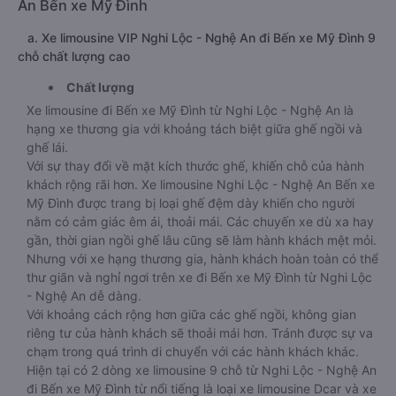
An Bến xe Mỹ Đình
a. Xe limousine VIP Nghi Lộc - Nghệ An đi Bến xe Mỹ Đình 9
chỗ chất lượng cao
Chất lượng
Xe limousine đi Bến xe Mỹ Đình từ Nghi Lộc - Nghệ An là
hạng xe thương gia với khoảng tách biệt giữa ghế ngồi và
ghế lái.
Với sự thay đổi về mặt kích thước ghế, khiến chỗ của hành
khách rộng rãi hơn. Xe limousine Nghi Lộc - Nghệ An Bến xe
Mỹ Đình được trang bị loại ghế đệm dày khiến cho người
nằm có cảm giác êm ái, thoải mái. Các chuyến xe dù xa hay
gần, thời gian ngồi ghế lâu cũng sẽ làm hành khách mệt mỏi.
Nhưng với xe hạng thương gia, hành khách hoàn toàn có thể
thư giãn và nghỉ ngơi trên xe đi Bến xe Mỹ Đình từ Nghi Lộc
- Nghệ An dễ dàng.
Với khoảng cách rộng hơn giữa các ghế ngồi, không gian
riêng tư của hành khách sẽ thoải mái hơn. Tránh được sự va
chạm trong quá trình di chuyển với các hành khách khác.
Hiện tại có 2 dòng xe limousine 9 chỗ từ Nghi Lộc - Nghệ An
đi Bến xe Mỹ Đình từ nổi tiếng là loại xe limousine Dcar và xe