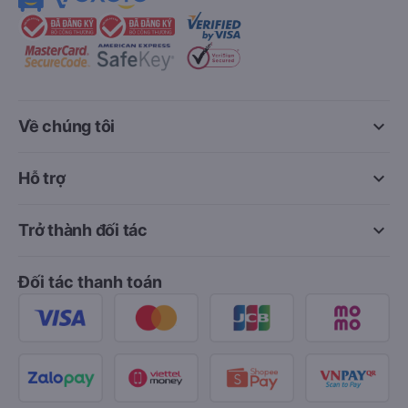
keyboard_arrow_down
Về chúng tôi
keyboard_arrow_down
Hỗ trợ
keyboard_arrow_down
Trở thành đối tác
Đối tác thanh toán