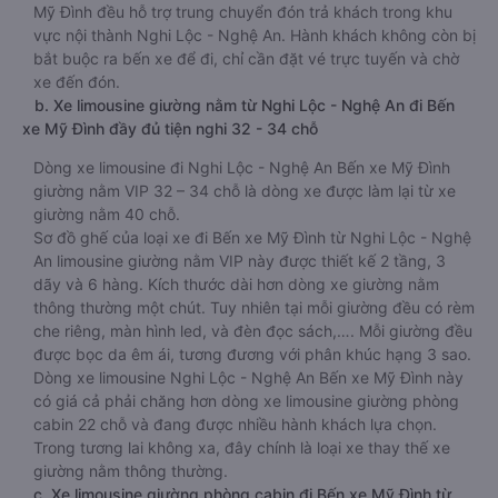
Mỹ Đình đều hỗ trợ trung chuyển đón trả khách trong khu
vực nội thành Nghi Lộc - Nghệ An. Hành khách không còn bị
bắt buộc ra bến xe để đi, chỉ cần đặt vé trực tuyến và chờ
xe đến đón.
b. Xe limousine giường nằm từ Nghi Lộc - Nghệ An đi Bến
xe Mỹ Đình đầy đủ tiện nghi 32 - 34 chỗ
Dòng xe limousine đi Nghi Lộc - Nghệ An Bến xe Mỹ Đình
giường nằm VIP 32 – 34 chỗ là dòng xe được làm lại từ xe
giường nằm 40 chỗ.
Sơ đồ ghế của loại xe đi Bến xe Mỹ Đình từ Nghi Lộc - Nghệ
An limousine giường nằm VIP này được thiết kế 2 tầng, 3
dãy và 6 hàng. Kích thước dài hơn dòng xe giường nằm
thông thường một chút. Tuy nhiên tại mỗi giường đều có rèm
che riêng, màn hình led, và đèn đọc sách,…. Mỗi giường đều
được bọc da êm ái, tương đương với phân khúc hạng 3 sao.
Dòng xe limousine Nghi Lộc - Nghệ An Bến xe Mỹ Đình này
có giá cả phải chăng hơn dòng xe limousine giường phòng
cabin 22 chỗ và đang được nhiều hành khách lựa chọn.
Trong tương lai không xa, đây chính là loại xe thay thế xe
giường nằm thông thường.
c. Xe limousine giường phòng cabin đi Bến xe Mỹ Đình từ