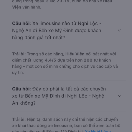
cùng trong ngày là lúc
23:15
, cũng do nhà xe
Hiếu
Viện
vận hành.
Câu hỏi:
Xe limousine nào từ Nghi Lộc -
Nghệ An đi Bến xe Mỹ Đình được khách
hàng đánh giá tốt nhất?
Trả lời:
Trong số các hãng,
Hiếu Viện
nổi bật nhất với
điểm chất lượng
4.4
/5
dựa trên hơn
200
từ khách
hàng – một con số minh chứng cho dịch vụ cao cấp và
uy tín.
Câu hỏi:
Đây có phải là tất cả các chuyến
xe từ Bến xe Mỹ Đình đi Nghi Lộc - Nghệ
An không?
Trả lời:
Hiện tại danh sách này chỉ thể hiện các chuyến
xe khai thác dòng xe limousine, bạn có thể xem toàn bộ
các chuyến xe đi Bến xe Mỹ Đình tại:
Xe Nghi Lộc -