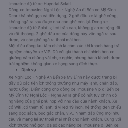
limousine độ từ xe Huyndai Solati.
Dòng xe limousine Nghi Lộc - Nghệ An đi Bến xe Mỹ Đình
Dcar khá nhỏ gọn và tiện dụng, 2 ghế đầu xe là ghế cứng,
không ngã ra sau được như các ghế còn lại. Dòng xe
limousine độ từ Solati lại có trần cao, không gian xe rộng rãi
và rất thoáng. 2 ghế đầu xe của dòng này vẫn ngã ra sau
được, và các ghế ngã ra thoải mái hơn.
Một điều đáng lưu tâm chính là cảm xúc khi khách hàng trải
nghiệm chuyến xe VIP. Dù với giá thành chỉ nhỉnh hơn xe
giường nằm chừng vài chục nghìn, nhưng hành khách được
trải nghiệm không gian xe hạng sang đích thực.
Dịch vụ
Xe Nghi Lộc - Nghệ An Bến xe Mỹ Đình này được trang bị
đầy đủ các tiện ích thông thường như máy lạnh, chăn đắp,
nước uống. Điểm cộng cho dòng xe limousine Vip đi Bến xe
Mỹ Đình từ Nghi Lộc - Nghệ An là ghế có nút tùy chỉnh độ
nghiêng của ghế phù hợp với nhu cầu của hành khách. Xe
có Wifi ,có thêm tủ lạnh, ti vi led 19 inch, hệ thống đèn chiếu
sáng đọc sách, bục gác chân, v.v.. Nhằm đáp ứng mọi nhu
cầu và mang lại sự thoải mái nhất cho hành khách. Cũng với
kích thước nhỏ gọn, đa số các hãng xe limousine đi Bến xe