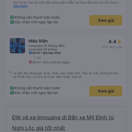
mùi hơi lạ. Còn lại mình đã chứng kiến nhiều sự thay đổi của nhà xe trong 2
tháng vừa rồi: tài xế và phụ xe ngày càng thân thiện, quy trình phục vụ rõ
Xem thêm
ràng và phục vụ nhanh chóng, đã giải quyết điểm nghẽn trung chuyển ở Hà
Nội khi đã phân vùng từng xe
Không cần thanh toán trước
Xem giá
Xác nhận chỗ ngay lập tức
Hiếu Viện
4.4
Limousine 22 Phòng (WC)
(200 đánh giá)
Limousine 32 phòng
23:01 • Đại học Vinh
7 giờ
06:01 • Bến xe Nước Ngầm
xe đến đón đúng giờ, lơ xe, nhân viên nhiệt tình. Trên xe mát, không bị mùi,
xe đi dễ chịu, có nvs và ổ sạc điện thoại. Quá ok
Không cần thanh toán trước
Xem giá
Xác nhận chỗ ngay lập tức
Đặt vé xe limousine đi Bến xe Mỹ Đình từ
Nghi Lộc giá tốt nhất