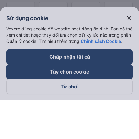
close
Sử dụng cookie
Vexere dùng cookie để website hoạt động ổn định. Bạn có thể
xem chi tiết hoặc thay đổi lựa chọn bất kỳ lúc nào trong phần
Quản lý cookie. Tìm hiểu thêm trong
Chính sách Cookie
.
Chấp nhận tất cả
Tùy chọn cookie
Từ chối
Theo dõi chúng tôi trên
Facebook
Tiktok
Youtube
Công ty TNHH Thương Mại Dịch Vụ Vexere
Địa chỉ đăng ký kinh doanh: 8C Chữ Đồng Tử, Phường Tân