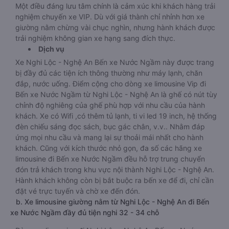
Một điều đáng lưu tâm chính là cảm xúc khi khách hàng trải
nghiệm chuyến xe VIP. Dù với giá thành chỉ nhỉnh hơn xe
giường nằm chừng vài chục nghìn, nhưng hành khách được
trải nghiệm không gian xe hạng sang đích thực.
Dịch vụ
Xe Nghi Lộc - Nghệ An Bến xe Nước Ngầm này được trang
bị đầy đủ các tiện ích thông thường như máy lạnh, chăn
đắp, nước uống. Điểm cộng cho dòng xe limousine Vip đi
Bến xe Nước Ngầm từ Nghi Lộc - Nghệ An là ghế có nút tùy
chỉnh độ nghiêng của ghế phù hợp với nhu cầu của hành
khách. Xe có Wifi ,có thêm tủ lạnh, ti vi led 19 inch, hệ thống
đèn chiếu sáng đọc sách, bục gác chân, v.v.. Nhằm đáp
ứng mọi nhu cầu và mang lại sự thoải mái nhất cho hành
khách. Cũng với kích thước nhỏ gọn, đa số các hãng xe
limousine đi Bến xe Nước Ngầm đều hỗ trợ trung chuyển
đón trả khách trong khu vực nội thành Nghi Lộc - Nghệ An.
Hành khách không còn bị bắt buộc ra bến xe để đi, chỉ cần
đặt vé trực tuyến và chờ xe đến đón.
b. Xe limousine giường nằm từ Nghi Lộc - Nghệ An đi Bến
xe Nước Ngầm đầy đủ tiện nghi 32 - 34 chỗ