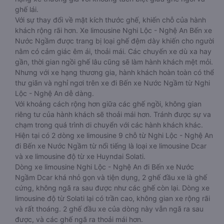
ghế lái.
Với sự thay đổi về mặt kích thước ghế, khiến chỗ của hành
khách rộng rãi hơn. Xe limousine Nghi Lộc - Nghệ An Bến xe
Nước Ngầm được trang bị loại ghế đệm dày khiến cho người
nằm có cảm giác êm ái, thoải mái. Các chuyến xe dù xa hay
gần, thời gian ngồi ghế lâu cũng sẽ làm hành khách mệt mỏi.
Nhưng với xe hạng thương gia, hành khách hoàn toàn có thể
thư giãn và nghỉ ngơi trên xe đi Bến xe Nước Ngầm từ Nghi
Lộc - Nghệ An dễ dàng.
Với khoảng cách rộng hơn giữa các ghế ngồi, không gian
riêng tư của hành khách sẽ thoải mái hơn. Tránh được sự va
chạm trong quá trình di chuyển với các hành khách khác.
Hiện tại có 2 dòng xe limousine 9 chỗ từ Nghi Lộc - Nghệ An
đi Bến xe Nước Ngầm từ nổi tiếng là loại xe limousine Dcar
và xe limousine độ từ xe Huyndai Solati.
Dòng xe limousine Nghi Lộc - Nghệ An đi Bến xe Nước
Ngầm Dcar khá nhỏ gọn và tiện dụng, 2 ghế đầu xe là ghế
cứng, không ngã ra sau được như các ghế còn lại. Dòng xe
limousine độ từ Solati lại có trần cao, không gian xe rộng rãi
và rất thoáng. 2 ghế đầu xe của dòng này vẫn ngã ra sau
được, và các ghế ngã ra thoải mái hơn.