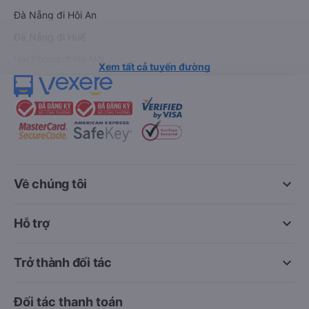
Đà Nẵng đi Hội An
Đà Nẵng đi Huế
Hải Phòng đi Hà Nội
Xem tất cả tuyến đường
keyboard_arrow_down
Về chúng tôi
keyboard_arrow_down
Hỗ trợ
keyboard_arrow_down
Trở thành đối tác
Đối tác thanh toán