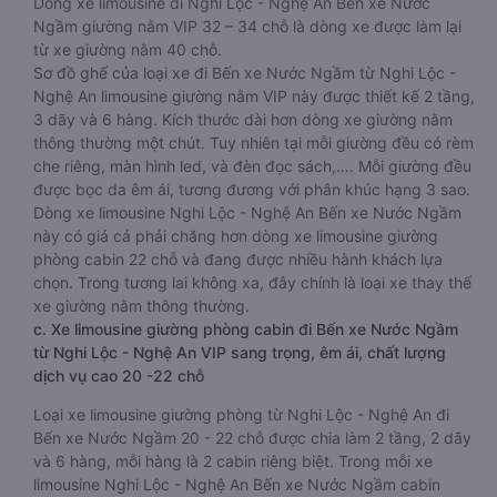
Dòng xe limousine đi Nghi Lộc - Nghệ An Bến xe Nước
Ngầm giường nằm VIP 32 – 34 chỗ là dòng xe được làm lại
từ xe giường nằm 40 chỗ.
Sơ đồ ghế của loại xe đi Bến xe Nước Ngầm từ Nghi Lộc -
Nghệ An limousine giường nằm VIP này được thiết kế 2 tầng,
3 dãy và 6 hàng. Kích thước dài hơn dòng xe giường nằm
thông thường một chút. Tuy nhiên tại mỗi giường đều có rèm
che riêng, màn hình led, và đèn đọc sách,…. Mỗi giường đều
được bọc da êm ái, tương đương với phân khúc hạng 3 sao.
Dòng xe limousine Nghi Lộc - Nghệ An Bến xe Nước Ngầm
này có giá cả phải chăng hơn dòng xe limousine giường
phòng cabin 22 chỗ và đang được nhiều hành khách lựa
chọn. Trong tương lai không xa, đây chính là loại xe thay thế
xe giường nằm thông thường.
c. Xe limousine giường phòng cabin đi Bến xe Nước Ngầm
từ Nghi Lộc - Nghệ An VIP sang trọng, êm ái, chất lượng
dịch vụ cao 20 -22 chỗ
Loại xe limousine giường phòng từ Nghi Lộc - Nghệ An đi
Bến xe Nước Ngầm 20 - 22 chỗ được chia làm 2 tầng, 2 dãy
và 6 hàng, mỗi hàng là 2 cabin riêng biệt. Trong mỗi xe
limousine Nghi Lộc - Nghệ An Bến xe Nước Ngầm cabin