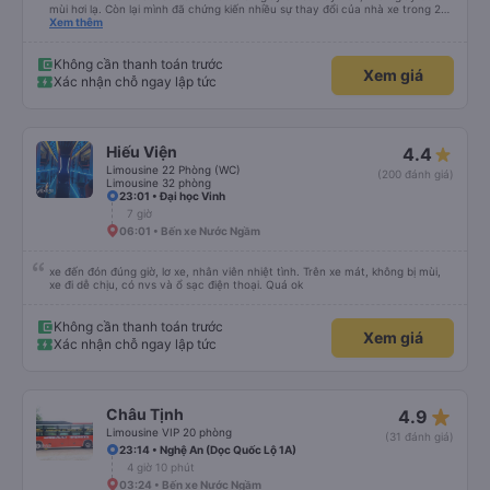
mùi hơi lạ. Còn lại mình đã chứng kiến nhiều sự thay đổi của nhà xe trong 2
tháng vừa rồi: tài xế và phụ xe ngày càng thân thiện, quy trình phục vụ rõ
Xem thêm
ràng và phục vụ nhanh chóng, đã giải quyết điểm nghẽn trung chuyển ở Hà
Nội khi đã phân vùng từng xe
Không cần thanh toán trước
Xem giá
Xác nhận chỗ ngay lập tức
Hiếu Viện
4.4
Limousine 22 Phòng (WC)
(200 đánh giá)
Limousine 32 phòng
23:01 • Đại học Vinh
7 giờ
06:01 • Bến xe Nước Ngầm
xe đến đón đúng giờ, lơ xe, nhân viên nhiệt tình. Trên xe mát, không bị mùi,
xe đi dễ chịu, có nvs và ổ sạc điện thoại. Quá ok
Không cần thanh toán trước
Xem giá
Xác nhận chỗ ngay lập tức
star_rate
Châu Tịnh
4.9
Limousine VIP 20 phòng
(31 đánh giá)
23:14 • Nghệ An (Dọc Quốc Lộ 1A)
4 giờ 10 phút
03:24 • Bến xe Nước Ngầm