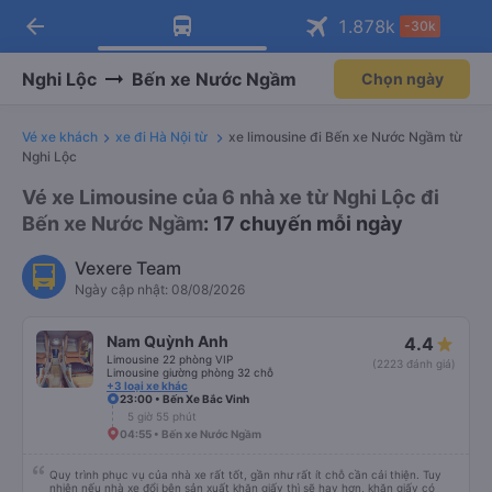
arrow_back
Tải app Vexere ngay!
Tải app Vexere
1.878
k
-30k
Mở app
Mở app
Nhận ưu đãi thành viên độc
-30k/ghế khi đặt vé máy bay qua
quyền
app
Nghi Lộc
Bến xe Nước Ngầm
Chọn ngày
Vé xe khách
xe đi Hà Nội từ
xe limousine đi Bến xe Nước Ngầm từ
Nghi Lộc
Vé xe Limousine của 6 nhà xe từ Nghi Lộc đi
Bến xe Nước Ngầm
: 17 chuyến mỗi ngày
Vexere Team
Ngày cập nhật: 08/08/2026
Nam Quỳnh Anh
4.4
Limousine 22 phòng VIP
(2223 đánh giá)
Limousine giường phòng 32 chỗ
+3 loại xe khác
23:00 • Bến Xe Bắc Vinh
5 giờ 55 phút
04:55 • Bến xe Nước Ngầm
Quy trình phục vụ của nhà xe rất tốt, gần như rất ít chỗ cần cải thiện. Tuy
nhiên nếu nhà xe đổi bên sản xuất khăn giấy thì sẽ hay hơn, khăn giấy có