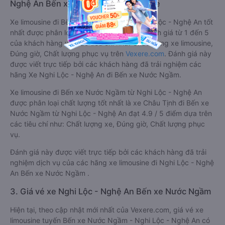
Nghệ An Bến xe Nước Ngầm limousine
Xe limousine đi Bến xe Nước Ngầm từ Nghi Lộc - Nghệ An tốt
nhất được phân loại chất lượng dựa trên đánh giá từ 1 đến 5
của khách hàng với các tiêu chí như: Chất lượng xe limousine,
Đúng giờ, Chất lượng phục vụ trên
Vexere.com
. Đánh giá này
được viết trực tiếp bởi các khách hàng đã trải nghiệm các
hãng Xe Nghi Lộc - Nghệ An đi Bến xe Nước Ngầm.
Xe limousine đi Bến xe Nước Ngầm từ Nghi Lộc - Nghệ An
được phân loại chất lượng tốt nhất là xe Châu Tịnh đi Bến xe
Nước Ngầm từ Nghi Lộc - Nghệ An đạt 4.9 / 5 điểm dựa trên
các tiêu chí như: Chất lượng xe, Đúng giờ, Chất lượng phục
vụ.
Đánh giá này được viết trực tiếp bởi các khách hàng đã trải
nghiệm dịch vụ của các hãng xe limousine đi Nghi Lộc - Nghệ
An Bến xe Nước Ngầm .
3. Giá vé xe Nghi Lộc - Nghệ An Bến xe Nước Ngầm
Hiện tại, theo cập nhật mới nhất của Vexere.com, giá vé xe
limousine tuyến Bến xe Nước Ngầm - Nghi Lộc - Nghệ An có