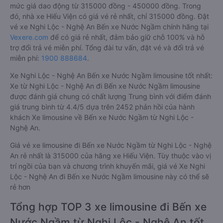
mức giá dao động từ 315000 đồng - 450000 đồng. Trong
đó, nhà xe Hiếu Viện có giá vé rẻ nhất, chỉ 315000 đồng. Đặt
vé xe Nghi Lộc - Nghệ An Bến xe Nước Ngầm chính hãng tại
Vexere.com
để có giá rẻ nhất, đảm bảo giữ chỗ 100% và hỗ
trợ đổi trả vé miễn phí. Tổng đài tư vấn, đặt vé và đổi trả vé
miễn phí:
1900 888684
.
Xe Nghi Lộc - Nghệ An Bến xe Nước Ngầm limousine tốt nhất:
Xe từ Nghi Lộc - Nghệ An đi Bến xe Nước Ngầm limousine
được đánh giá chung có chất lượng Trung bình với điểm đánh
giá trung bình từ 4.4/5 dựa trên 2452 phản hồi của hành
khách Xe limousine về Bến xe Nước Ngầm từ Nghi Lộc -
Nghệ An.
Giá vé xe limousine đi Bến xe Nước Ngầm từ Nghi Lộc - Nghệ
An rẻ nhất là 315000 của hãng xe Hiếu Viện. Tùy thuộc vào vị
trí ngồi của bạn và chương trình khuyến mãi, giá vé Xe Nghi
Lộc - Nghệ An đi Bến xe Nước Ngầm limousine này có thể sẽ
rẻ hơn
Tổng hợp TOP 3 xe limousine đi Bến xe
Nước Ngầm từ Nghi Lộc - Nghệ An tốt