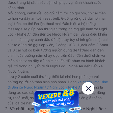
được trang bị rất nhiều tiện ích phục vụ hành khách suốt
hành trình.
Mỗi phòng, cabin đều có gối nằm rời, có gối ôm, có cái mền
to hơn và dây an toàn seat belt. Giường rộng và dài hơn hai
loại trên, có thể lăn lộn thoải mái. Đặc biệt là hệ thống
massage sẽ giúp bạn thư giãn trong những giờ nằm xe Nghi
Lộc - Nghệ An đến Bến xe Nước Ngầm dài. Bảng điều khiển
chính nằm ngay cạnh đầu để tiện tay tuỳ chỉnh gồm: một cái
nút to đùng để gọi tiếp viên, 2 cổng USB , 1 jack cắm 3.5mm
và 3 cái nút có biểu tượng nguồn dùng để tắt/mở dàn đèn
chính của buồng nằm chạy dọc trên đầu, đèn dưới chân và
màn hình tv có đầy đủ phim chuẩn HD phục vụ hành khách
giải trí trong chuyến đi từ Nghi Lộc - Nghệ An đến Bến xe
Nước Ngầm.
Lưu ý 2 cabin cuối thường thiết kế nhỏ hơn phù hợp với
những người có thân hình nhỏ nhắn. Dòng
xe cabin limousine
đi Bến xe Nước Ngầm từ Nghi Lộc - Nghệ An
này đang là
dòng xe cao cấp nhất, hành khách thường chọn vì sự riêng
tư, thoải mái, sang trọng và tiện nghi. Tất nhiên giá thành
của loại xe này sẽ cao hơn các loại khác.
2. Về chất lượng, review, đánh giá nhà xe Nghi Lộc -