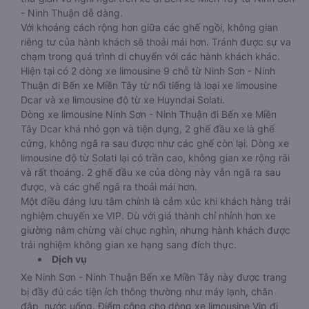
- Ninh Thuận dễ dàng.
Với khoảng cách rộng hơn giữa các ghế ngồi, không gian
riêng tư của hành khách sẽ thoải mái hơn. Tránh được sự va
chạm trong quá trình di chuyển với các hành khách khác.
Hiện tại có 2 dòng xe limousine 9 chỗ từ Ninh Sơn - Ninh
Thuận đi Bến xe Miền Tây từ nổi tiếng là loại xe limousine
Dcar và xe limousine độ từ xe Huyndai Solati.
Dòng xe limousine Ninh Sơn - Ninh Thuận đi Bến xe Miền
Tây Dcar khá nhỏ gọn và tiện dụng, 2 ghế đầu xe là ghế
cứng, không ngã ra sau được như các ghế còn lại. Dòng xe
limousine độ từ Solati lại có trần cao, không gian xe rộng rãi
và rất thoáng. 2 ghế đầu xe của dòng này vẫn ngã ra sau
được, và các ghế ngã ra thoải mái hơn.
Một điều đáng lưu tâm chính là cảm xúc khi khách hàng trải
nghiệm chuyến xe VIP. Dù với giá thành chỉ nhỉnh hơn xe
giường nằm chừng vài chục nghìn, nhưng hành khách được
trải nghiệm không gian xe hạng sang đích thực.
Dịch vụ
Xe Ninh Sơn - Ninh Thuận Bến xe Miền Tây này được trang
bị đầy đủ các tiện ích thông thường như máy lạnh, chăn
đắp, nước uống. Điểm cộng cho dòng xe limousine Vip đi