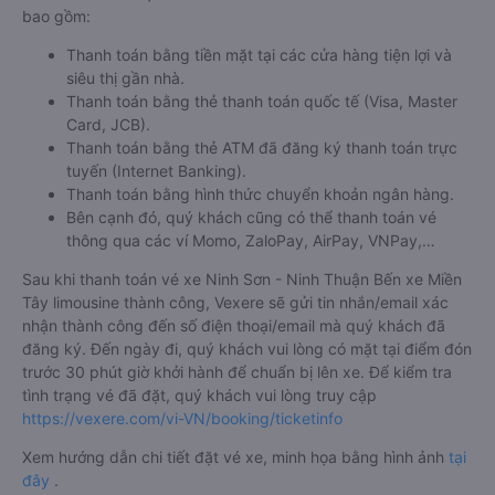
bao gồm:
Thanh toán bằng tiền mặt tại các cửa hàng tiện lợi và
siêu thị gần nhà.
Thanh toán bằng thẻ thanh toán quốc tế (Visa, Master
Card, JCB).
Thanh toán bằng thẻ ATM đã đăng ký thanh toán trực
tuyến (Internet Banking).
Thanh toán bằng hình thức chuyển khoản ngân hàng.
Bên cạnh đó, quý khách cũng có thể thanh toán vé
thông qua các ví Momo, ZaloPay, AirPay, VNPay,…
Sau khi thanh toán vé xe Ninh Sơn - Ninh Thuận Bến xe Miền
Tây limousine thành công, Vexere sẽ gửi tin nhắn/email xác
nhận thành công đến số điện thoại/email mà quý khách đã
đăng ký. Đến ngày đi, quý khách vui lòng có mặt tại điểm đón
trước 30 phút giờ khởi hành để chuẩn bị lên xe. Để kiểm tra
tình trạng vé đã đặt, quý khách vui lòng truy cập
https://vexere.com/vi-VN/booking/ticketinfo
Xem hướng dẫn chi tiết đặt vé xe, minh họa bằng hình ảnh
tại
đây
.