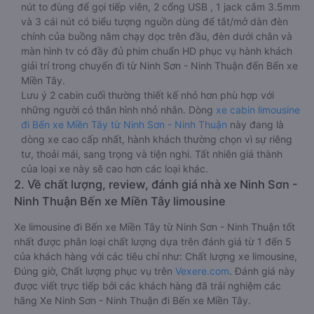
nút to đùng để gọi tiếp viên, 2 cổng USB , 1 jack cắm 3.5mm
và 3 cái nút có biểu tượng nguồn dùng để tắt/mở dàn đèn
chính của buồng nằm chạy dọc trên đầu, đèn dưới chân và
màn hình tv có đầy đủ phim chuẩn HD phục vụ hành khách
giải trí trong chuyến đi từ Ninh Sơn - Ninh Thuận đến Bến xe
Miền Tây.
Lưu ý 2 cabin cuối thường thiết kế nhỏ hơn phù hợp với
những người có thân hình nhỏ nhắn. Dòng
xe cabin limousine
đi Bến xe Miền Tây từ Ninh Sơn - Ninh Thuận
này đang là
dòng xe cao cấp nhất, hành khách thường chọn vì sự riêng
tư, thoải mái, sang trọng và tiện nghi. Tất nhiên giá thành
của loại xe này sẽ cao hơn các loại khác.
2. Về chất lượng, review, đánh giá nhà xe Ninh Sơn -
Ninh Thuận Bến xe Miền Tây limousine
Xe limousine đi Bến xe Miền Tây từ Ninh Sơn - Ninh Thuận tốt
nhất được phân loại chất lượng dựa trên đánh giá từ 1 đến 5
của khách hàng với các tiêu chí như: Chất lượng xe limousine,
Đúng giờ, Chất lượng phục vụ trên
Vexere.com
. Đánh giá này
được viết trực tiếp bởi các khách hàng đã trải nghiệm các
hãng Xe Ninh Sơn - Ninh Thuận đi Bến xe Miền Tây.