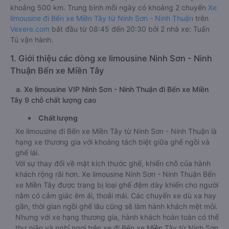
khoảng 500 km. Trung bình mỗi ngày có khoảng 2 chuyến
Xe
limousine đi Bến xe Miền Tây từ Ninh Sơn - Ninh Thuận
trên
Vexere.com
bắt đầu từ 08:45 đến 20:30 bởi 2 nhà xe: Tuấn
Tú vận hành.
1. Giới thiệu các dòng xe limousine Ninh Sơn - Ninh
Thuận Bến xe Miền Tây
a. Xe limousine VIP Ninh Sơn - Ninh Thuận đi Bến xe Miền
Tây 9 chỗ chất lượng cao
Chất lượng
Xe limousine đi Bến xe Miền Tây từ Ninh Sơn - Ninh Thuận là
hạng xe thương gia với khoảng tách biệt giữa ghế ngồi và
ghế lái.
Với sự thay đổi về mặt kích thước ghế, khiến chỗ của hành
khách rộng rãi hơn. Xe limousine Ninh Sơn - Ninh Thuận Bến
xe Miền Tây được trang bị loại ghế đệm dày khiến cho người
nằm có cảm giác êm ái, thoải mái. Các chuyến xe dù xa hay
gần, thời gian ngồi ghế lâu cũng sẽ làm hành khách mệt mỏi.
Nhưng với xe hạng thương gia, hành khách hoàn toàn có thể
thư giãn và nghỉ ngơi trên xe đi Bến xe Miền Tây từ Ninh Sơn