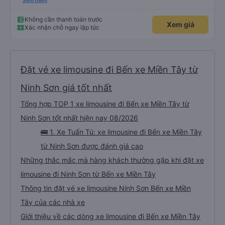
nhưng chạy đúng giờ, lệch có vài phút. Tài xế, phụ xe thân thiện, trả khách
Xem thêm
tận nơi. Xe sạch sẽ, hiện đại có điều máy lạnh mất nắp, nên hơi lạnh cứ phà
phà. Điểm 10 cho chất lượng. Sẽ đi lại nếu có dịp.
Không cần thanh toán trước
Xem giá
Xác nhận chỗ ngay lập tức
Đặt vé xe limousine đi Bến xe Miền Tây từ
Ninh Sơn giá tốt nhất
Tổng hợp TOP 1 xe limousine đi Bến xe Miền Tây từ
Ninh Sơn tốt nhất hiện nay 08/2026
🚌 1. Xe Tuấn Tú: xe limousine đi Bến xe Miền Tây
từ Ninh Sơn được đánh giá cao
Những thắc mắc mà hàng khách thường gặp khi đặt xe
limousine đi Ninh Sơn từ Bến xe Miền Tây
Thông tin đặt vé xe limousine Ninh Sơn Bến xe Miền
Tây của các nhà xe
Giới thiệu về các dòng xe limousine đi Bến xe Miền Tây