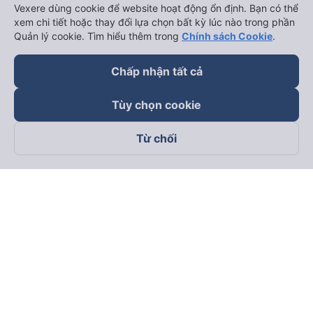
Vexere dùng cookie để website hoạt động ổn định. Bạn có thể
xem chi tiết hoặc thay đổi lựa chọn bất kỳ lúc nào trong phần
Quản lý cookie. Tìm hiểu thêm trong
Chính sách Cookie
.
Chấp nhận tất cả
Tùy chọn cookie
Từ chối
Theo dõi chúng tôi trên
Facebook
Tiktok
Youtube
Công ty TNHH Thương Mại Dịch Vụ Vexere
Địa chỉ đăng ký kinh doanh: 8C Chữ Đồng Tử, Phường Tân
Sơn Nhất, TP. Hồ Chí Minh, Việt Nam
Địa chỉ
:
Lầu 2, toà nhà H3 Circo Hoàng Diệu, 384 Hoàng Diệu,
Phường Khánh Hội, TP Hồ Chí Minh, Việt Nam
Tầng 3, toà nhà 101 Láng Hạ, 101 Láng Hạ, Phường Láng, TP.