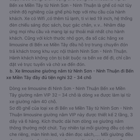
Bến xe Miền Tây từ Ninh Sơn - Ninh Thuận là ghế có nút tùy
chỉnh độ nghiêng của ghế phù hợp với nhu cầu của hành
khách. Xe có Wifi ,có thêm tủ lạnh, ti vi led 19 inch, hệ thống
đèn chiếu sáng đọc sách, bục gác chân, v.v.. Nhằm đáp
ứng mọi nhu cầu và mang lại sự thoải mái nhất cho hành
khách. Cũng với kích thước nhỏ gọn, đa số các hãng xe
limousine đi Bến xe Miền Tây đều hỗ trợ trung chuyển đón
trả khách trong khu vực nội thành Ninh Sơn - Ninh Thuận.
Hành khách không còn bị bắt buộc ra bến xe để đi, chỉ cần
đặt vé trực tuyến và chờ xe đến đón.
b. Xe limousine giường nằm từ Ninh Sơn - Ninh Thuận đi Bến
xe Miền Tây đầy đủ tiện nghi 32 - 34 chỗ
Dòng xe limousine đi Ninh Sơn - Ninh Thuận Bến xe Miền
Tây giường nằm VIP 32 – 34 chỗ là dòng xe được làm lại từ
xe giường nằm 40 chỗ.
Sơ đồ ghế của loại xe đi Bến xe Miền Tây từ Ninh Sơn - Ninh
Thuận limousine giường nằm VIP này được thiết kế 2 tầng, 3
dãy và 6 hàng. Kích thước dài hơn dòng xe giường nằm
thông thường một chút. Tuy nhiên tại mỗi giường đều có rèm
che riêng, màn hình led, và đèn đọc sách,…. Mỗi giường đều