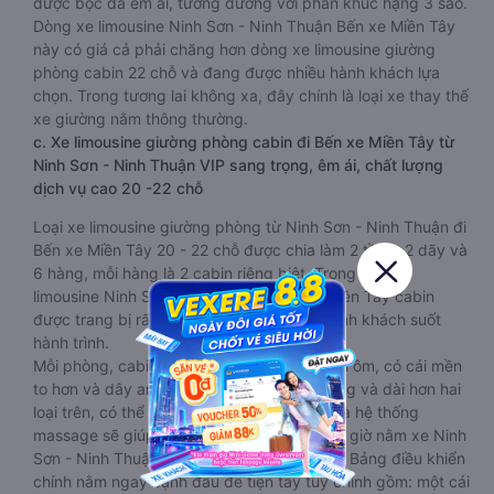
được bọc da êm ái, tương đương với phân khúc hạng 3 sao.
Dòng xe limousine Ninh Sơn - Ninh Thuận Bến xe Miền Tây
này có giá cả phải chăng hơn dòng xe limousine giường
phòng cabin 22 chỗ và đang được nhiều hành khách lựa
chọn. Trong tương lai không xa, đây chính là loại xe thay thế
xe giường nằm thông thường.
c. Xe limousine giường phòng cabin đi Bến xe Miền Tây từ
Ninh Sơn - Ninh Thuận VIP sang trọng, êm ái, chất lượng
dịch vụ cao 20 -22 chỗ
Loại xe limousine giường phòng từ Ninh Sơn - Ninh Thuận đi
Bến xe Miền Tây 20 - 22 chỗ được chia làm 2 tầng, 2 dãy và
6 hàng, mỗi hàng là 2 cabin riêng biệt. Trong mỗi xe
limousine Ninh Sơn - Ninh Thuận Bến xe Miền Tây cabin
được trang bị rất nhiều tiện ích phục vụ hành khách suốt
hành trình.
Mỗi phòng, cabin đều có gối nằm rời, có gối ôm, có cái mền
to hơn và dây an toàn seat belt. Giường rộng và dài hơn hai
loại trên, có thể lăn lộn thoải mái. Đặc biệt là hệ thống
massage sẽ giúp bạn thư giãn trong những giờ nằm xe Ninh
Sơn - Ninh Thuận đến Bến xe Miền Tây dài. Bảng điều khiển
chính nằm ngay cạnh đầu để tiện tay tuỳ chỉnh gồm: một cái