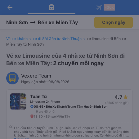
arrow_back
Tải app Vexere ngay!
Tải app Vexere
-30k
Mở app
Mở app
Nhận ưu đãi thành viên độc
-30k/ghế khi đặt vé máy bay qua
quyền
app
Ninh Sơn
Bến xe Miền Tây
Chọn ngày
Vé xe khách
xe đi Sài Gòn từ Ninh Thuận
xe limousine đi Bến xe
Miền Tây từ Ninh Sơn
Vé xe Limousine của 4 nhà xe từ Ninh Sơn đi
Bến xe Miền Tây
: 2 chuyến mỗi ngày
Vexere Team
Ngày cập nhật: 08/08/2026
Tuấn Tú
4.7
Limousine 24 Phòng
(3565 đánh giá)
08:45 • Bến Xe Khách Trung Tâm Huyện Ninh Sơn
9 giờ 45 phút
18:30 • Bến xe Miền Tây
Lần đầu tiên đi tuyến Bình Thuận-Bến Cát và chọn xe TT do thời gian xe
chạy phù hợp. Thấy đánh giá 1* bỏ khách ngay vòng xoay bến lội, không đón
khách... mình cũng hơi rén nhưng không còn sự lựa chọn. Xe không có định vị