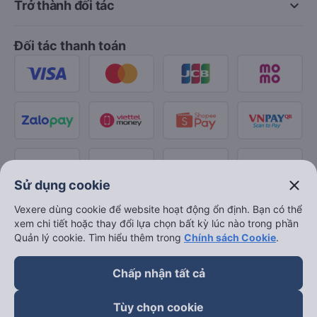
keyboard_arrow_down
Trở thành đối tác
Đối tác thanh toán
close
Sử dụng cookie
Vexere dùng cookie để website hoạt động ổn định. Bạn có thể
xem chi tiết hoặc thay đổi lựa chọn bất kỳ lúc nào trong phần
Quản lý cookie. Tìm hiểu thêm trong
Chính sách Cookie
.
Chấp nhận tất cả
Tùy chọn cookie