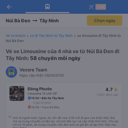
arrow_back
Tải app Vexere ngay!
Tải app Vexere
-30k
Mở app
Mở app
Nhận ưu đãi thành viên độc
-30k/ghế khi đặt vé máy bay qua
quyền
app
Núi Bà Đen
Tây Ninh
Chọn ngày
Vé xe khách
xe đi Tây Ninh từ Tây Ninh
xe limousine đi Tây Ninh từ
Núi Bà Đen
Vé xe Limousine của 4 nhà xe từ Núi Bà Đen đi
Tây Ninh
: 58 chuyến mỗi ngày
Vexere Team
Ngày cập nhật: 08/08/2026
Đồng Phước
4.7
Limousine 12 chỗ VIP
(2207 đánh giá)
15:30 • Bến Xe Tây Ninh
0 giờ 50 phút
16:20 • Trạm Gò Dầu
Anh là người nước ngoài, do vấn đề visa 3:35 mới đi qua cửa khẩu Mộc Bài,
mà xe trung chuyển có liên lạc với anh liên tục và cập nhật tình hình. Cho dù
chỉ có 10 phút, xe trung chuyển vẫn đón anh và gửi lên xe kịp thời. Nếu mà