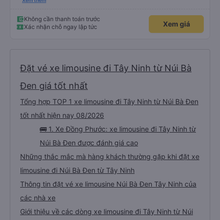
được, anh thật muốn tip cho bác tài. Xe này là xe Limousine nhưng mà vé xe
Xem thêm
bằng xe khách cũng 100k. Rất hài lòng, điểm duy nhất phải cải thiện là wifi
trên xe ko kết nối được.
Không cần thanh toán trước
Xem giá
Xác nhận chỗ ngay lập tức
Đặt vé xe limousine đi Tây Ninh từ Núi Bà
Đen giá tốt nhất
Tổng hợp TOP 1 xe limousine đi Tây Ninh từ Núi Bà Đen
tốt nhất hiện nay 08/2026
🚌 1. Xe Đồng Phước: xe limousine đi Tây Ninh từ
Núi Bà Đen được đánh giá cao
Những thắc mắc mà hàng khách thường gặp khi đặt xe
limousine đi Núi Bà Đen từ Tây Ninh
Thông tin đặt vé xe limousine Núi Bà Đen Tây Ninh của
các nhà xe
Giới thiệu về các dòng xe limousine đi Tây Ninh từ Núi