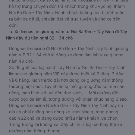
hỗ trợ trung chuyển đón trả khách trong khu vực nội thành
Núi Bà Đen - Tây Ninh. Hành khách không còn bị bắt buộc
ra bến xe để đi, chỉ cần đặt vé trực tuyến và chờ xe đến
đón.
b. Xe limousine giường nằm từ Núi Bà Đen - Tây Ninh đi Tây
Ninh đầy đủ tiện nghi 32 - 34 chỗ
Dòng xe limousine đi Núi Bà Đen - Tây Ninh Tây Ninh giường
nằm VIP 32 – 34 chỗ là dòng xe được làm lại từ xe giường
nằm 40 chỗ.
Sơ đồ ghế của loại xe đi Tây Ninh từ Núi Bà Đen - Tây Ninh
limousine giường nằm VIP này được thiết kế 2 tầng, 3 dãy
và 6 hàng. Kích thước dài hơn dòng xe giường nằm thông
thường một chút. Tuy nhiên tại mỗi giường đều có rèm che
riêng, màn hình led, và đèn đọc sách,…. Mỗi giường đều
được bọc da êm ái, tương đương với phân khúc hạng 3 sao.
Dòng xe limousine Núi Bà Đen - Tây Ninh Tây Ninh này có
giá cả phải chăng hơn dòng xe limousine giường phòng
cabin 22 chỗ và đang được nhiều hành khách lựa chọn.
Trong tương lai không xa, đây chính là loại xe thay thế xe
giường nằm thông thường.