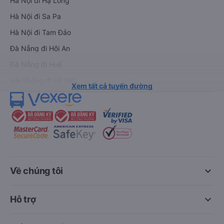
Hà Nội đi Hạ Long
Hà Nội đi Sa Pa
Hà Nội đi Tam Đảo
Đà Nẵng đi Hội An
Đà Nẵng đi Huế
Hải Phòng đi Hà Nội
Xem tất cả tuyến đường
keyboard_arrow_down
Về chúng tôi
keyboard_arrow_down
Hỗ trợ