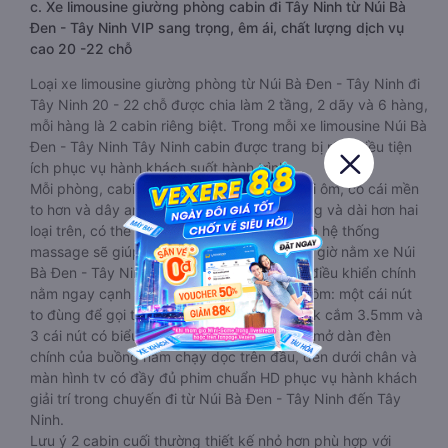
c. Xe limousine giường phòng cabin đi Tây Ninh từ Núi Bà
Đen - Tây Ninh VIP sang trọng, êm ái, chất lượng dịch vụ
cao 20 -22 chỗ
Loại xe limousine giường phòng từ Núi Bà Đen - Tây Ninh đi
Tây Ninh 20 - 22 chỗ được chia làm 2 tầng, 2 dãy và 6 hàng,
mỗi hàng là 2 cabin riêng biệt. Trong mỗi xe limousine Núi Bà
Đen - Tây Ninh Tây Ninh cabin được trang bị rất nhiều tiện
ích phục vụ hành khách suốt hành trình.
Mỗi phòng, cabin đều có gối nằm rời, có gối ôm, có cái mền
to hơn và dây an toàn seat belt. Giường rộng và dài hơn hai
loại trên, có thể lăn lộn thoải mái. Đặc biệt là hệ thống
massage sẽ giúp bạn thư giãn trong những giờ nằm xe Núi
Bà Đen - Tây Ninh đến Tây Ninh dài. Bảng điều khiển chính
nằm ngay cạnh đầu để tiện tay tuỳ chỉnh gồm: một cái nút
to đùng để gọi tiếp viên, 2 cổng USB , 1 jack cắm 3.5mm và
3 cái nút có biểu tượng nguồn dùng để tắt/mở dàn đèn
chính của buồng nằm chạy dọc trên đầu, đèn dưới chân và
màn hình tv có đầy đủ phim chuẩn HD phục vụ hành khách
giải trí trong chuyến đi từ Núi Bà Đen - Tây Ninh đến Tây
Ninh.
Lưu ý 2 cabin cuối thường thiết kế nhỏ hơn phù hợp với