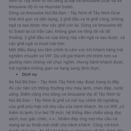
Ninh đi Tây Ninh từ nổi tiếng là loại xe limousine Dcar và xe
limousine độ từ xe Huyndai Solati.
Dòng xe limousine Núi Bà Đen - Tây Ninh đi Tây Ninh Dcar
khá nhỏ gọn và tiện dụng, 2 ghế đầu xe là ghế cứng, không
ngã ra sau được như các ghế còn lại. Dòng xe limousine độ
từ Solati lại có trần cao, không gian xe rộng rãi và rất
thoáng. 2 ghế đầu xe của dòng này vẫn ngã ra sau được, và
các ghế ngã ra thoải mái hơn.
Một điều đáng lưu tâm chính là cảm xúc khi khách hàng trải
nghiệm chuyến xe VIP. Dù với giá thành chỉ nhỉnh hơn xe
giường nằm chừng vài chục nghìn, nhưng hành khách được
trải nghiệm không gian xe hạng sang đích thực.
Dịch vụ
Xe Núi Bà Đen - Tây Ninh Tây Ninh này được trang bị đầy
đủ các tiện ích thông thường như máy lạnh, chăn đắp, nước
uống. Điểm cộng cho dòng xe limousine Vip đi Tây Ninh từ
Núi Bà Đen - Tây Ninh là ghế có nút tùy chỉnh độ nghiêng
của ghế phù hợp với nhu cầu của hành khách. Xe có Wifi ,có
thêm tủ lạnh, ti vi led 19 inch, hệ thống đèn chiếu sáng đọc
sách, bục gác chân, v.v.. Nhằm đáp ứng mọi nhu cầu và
mang lại sự thoải mái nhất cho hành khách. Cũng với kích
thước nhỏ gọn, đa số các hãng xe limousine đi Tây Ninh đều