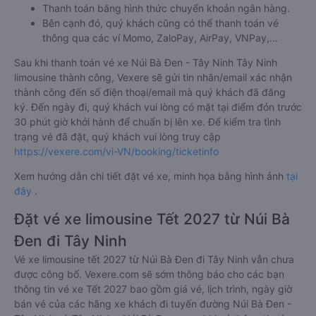
Thanh toán bằng hình thức chuyển khoản ngân hàng.
Bên cạnh đó, quý khách cũng có thể thanh toán vé
thông qua các ví Momo, ZaloPay, AirPay, VNPay,…
Sau khi thanh toán vé xe Núi Bà Đen - Tây Ninh Tây Ninh
limousine thành công, Vexere sẽ gửi tin nhắn/email xác nhận
thành công đến số điện thoại/email mà quý khách đã đăng
ký. Đến ngày đi, quý khách vui lòng có mặt tại điểm đón trước
30 phút giờ khởi hành để chuẩn bị lên xe. Để kiểm tra tình
trạng vé đã đặt, quý khách vui lòng truy cập
https://vexere.com/vi-VN/booking/ticketinfo
Xem hướng dẫn chi tiết đặt vé xe, minh họa bằng hình ảnh
tại
đây
.
Đặt vé xe limousine Tết 2027 từ Núi Bà
Đen đi Tây Ninh
Vé xe limousine tết 2027 từ Núi Bà Đen đi Tây Ninh vẫn chưa
được công bố. Vexere.com sẽ sớm thông báo cho các bạn
thông tin vé xe Tết 2027 bao gồm giá vé, lịch trình, ngày giờ
bán vé của các hãng xe khách đi tuyến đường Núi Bà Đen -