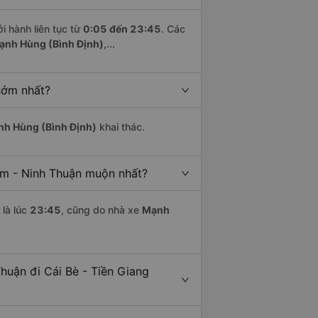
i hành liên tục từ
0:05 đến 23:45
. Các
ạnh Hùng (Bình Định)
,...
sớm nhất?
h Hùng (Bình Định)
khai thác.
àm - Ninh Thuận muộn nhất?
là lúc
23:45
, cũng do nhà xe
Mạnh
uận đi Cái Bè - Tiền Giang