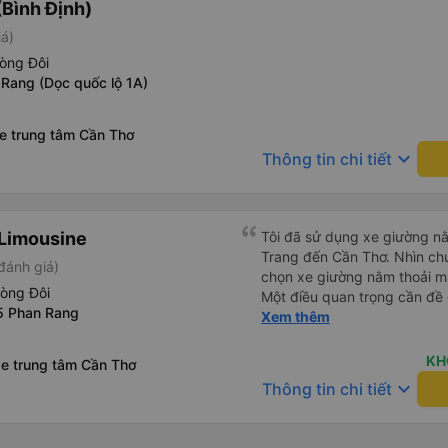
Bình Định)
loại xe buýt khác với ba hàng
iá)
nhưng vẫn khá thoải mái và 
đi 8-10 tiếng ngồi một chỗ.
òng Đôi
Trang và sau đó được đưa đ
 Rang (Dọc quốc lộ 1A)
cũng vận chuyển hàng hóa tr
sẽ có những điểm dừng chân
xe trung tâm Cần Thơ
công ty này và đặt chỗ ngồi
keyboard_arrow_down
Thông tin chi tiết
Limousine
Tôi đã sử dụng xe giường nằ
Trang đến Cần Thơ. Nhìn chu
đánh giá)
chọn xe giường nằm thoải má
hòng Đôi
Một điều quan trọng cần đề 
5 Phan Rang
xe, điều này có thể gây khó 
Xem thêm
xuyên đêm. Tuy nhiên, khi 
chuyến đi vẫn khá thoải mái
KH
xe trung tâm Cần Thơ
(hôm qua) rất tốt. Mặc dù x
keyboard_arrow_down
Thông tin chi tiết
nhưng công ty đã thông báo 
gặp vấn đề gì. Xe khá thoải 
tài xế lịch sự và thân thiện