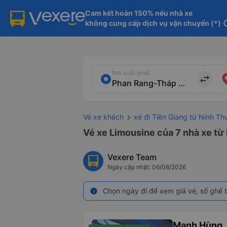
Cam kết hoàn 150% nếu nhà xe

không cung cấp dịch vụ vận chuyển (*)
in
Nơi xuất phát
import_export
Vé xe khách
xe đi Tiền Giang từ Ninh Th
Vé xe Limousine của 7 nhà xe từ
Vexere Team
Ngày cập nhật: 06/08/2026
Chọn ngày đi để xem giá vé, số ghế t
info
Mạnh Hùng