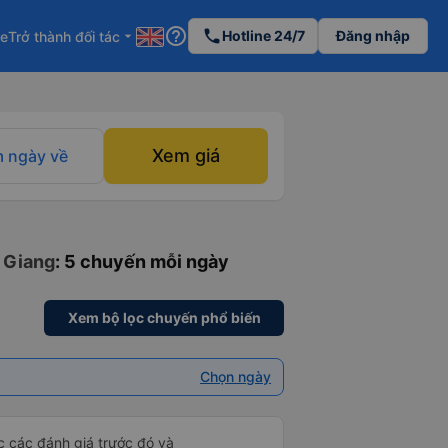
help_outline
phone
Hotline 24/7
Đăng nhập
re
Trở thành đối tác
arrow_drop_down
Xem giá
 ngày về
n Giang
: 5 chuyến mỗi ngày
Xem bộ lọc chuyến phổ biến
Chọn ngày
ọc các đánh giá trước đó và