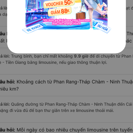
ả lời:
Trên tuyến đường này hiện có
4
nhà xe
limousine
đang hoạt 
a dạng về dịch vụ và mức giá.
âu hỏi:
Đi xe limousine từ Phan Rang-Tháp Chàm - Ninh Thu
ất bao lâu, có mất thời gian hơn các loại phương tiện khá
ả lời:
Trung bình, bạn chỉ mất khoảng
9.9 giờ
để di chuyển từ Phan
è - Tiền Giang bằng limousine, nếu giao thông thuận lợi.
âu hỏi:
Khoảng cách từ Phan Rang-Tháp Chàm - Ninh Thuận 
hiêu km?
ả lời:
Quãng đường từ Phan Rang-Tháp Chàm - Ninh Thuận đến Cái B
hặng đi vừa đủ để bạn thư giãn trên xe limousine thoải mái.
âu hỏi:
Mỗi ngày có bao nhiêu chuyến limousine trên tuyế