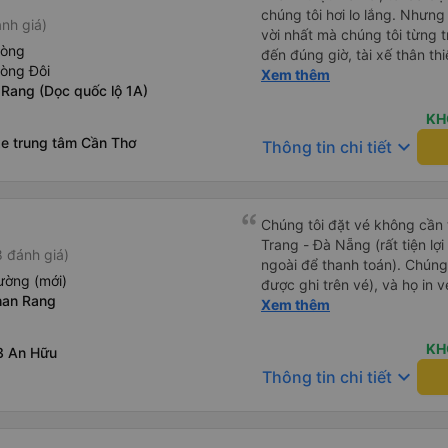
chúng tôi hơi lo lắng. Nhưng
nh giá)
vời nhất mà chúng tôi từng t
hòng
đến đúng giờ, tài xế thân th
hòng Đôi
vẫn hơi xóc, nhưng đó là đặ
Xem thêm
 Rang (Dọc quốc lộ 1A)
ngồi thoải mái. Chúng tôi thự
KH
xe trung tâm Cần Thơ
keyboard_arrow_down
Thông tin chi tiết
Chúng tôi đặt vé không cần
Trang - Đà Nẵng (rất tiện lợ
 đánh giá)
ngoài để thanh toán). Chúng
ường (mới)
được ghi trên vé), và họ in 
han Rang
tôi cũng quyết định mua vé ch
Xem thêm
vé trên ứng dụng cũng giống
buýt nhỏ đến điểm hẹn, sau
KH
3 An Hữu
Tôi khuyên bạn nên mang th
keyboard_arrow_down
Thông tin chi tiết
mỏng, vì thỉnh thoảng trời kh
nhưng vẫn có sẵn. Cổng USB
tốt, và có giấy vệ sinh. Mọi 
từ Đà Nẵng (bến xe Đà Nẵng,