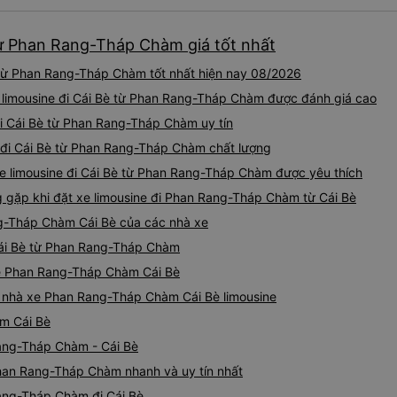
khoảng 4:00 sáng và 9:00 sá
hơn nhiều. Tại điểm dừng cu
 từ Phan Rang-Tháp Chàm giá tốt nhất
cấp bàn chải đánh răng, đó l
chuyến đi trước của tôi vào
 từ Phan Rang-Tháp Chàm tốt nhất hiện nay 08/2026
nghỉ đêm nào cho đến khoản
chịu. Có vẻ như lịch trình ph
e limousine đi Cái Bè từ Phan Rang-Tháp Chàm được đánh giá cao
hy vọng các điểm dừng sẽ đ
đi Cái Bè từ Phan Rang-Tháp Chàm uy tín
tương lai. Nhìn chung, tôi hà
 đi Cái Bè từ Phan Rang-Tháp Chàm chất lượng
dịch vụ xe buýt giường nằm
chuyến công tác, vì đây vẫn
xe limousine đi Cái Bè từ Phan Rang-Tháp Chàm được yêu thích
buýt giường nằm thoải mái n
gặp khi đặt xe limousine đi Phan Rang-Tháp Chàm từ Cái Bè
thực sự hy vọng rằng trong t
thường xuyên theo lịch trình, 
ng-Tháp Chàm Cái Bè của các nhà xe
tuyến đường này một lần nữa
 Cái Bè từ Phan Rang-Tháp Chàm
ine Phan Rang-Tháp Chàm Cái Bè
iá nhà xe Phan Rang-Tháp Chàm Cái Bè limousine
m Cái Bè
ang-Tháp Chàm - Cái Bè
Phan Rang-Tháp Chàm nhanh và uy tín nhất
Rang-Tháp Chàm đi Cái Bè