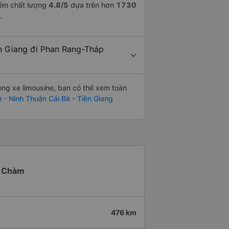
iểm chất lượng
4.8
/5
dựa trên hơn
1730
.
ền Giang đi Phan Rang-Tháp
òng xe limousine, bạn có thể xem toàn
- Ninh Thuận Cái Bè - Tiền Giang
áp Chàm
476 km