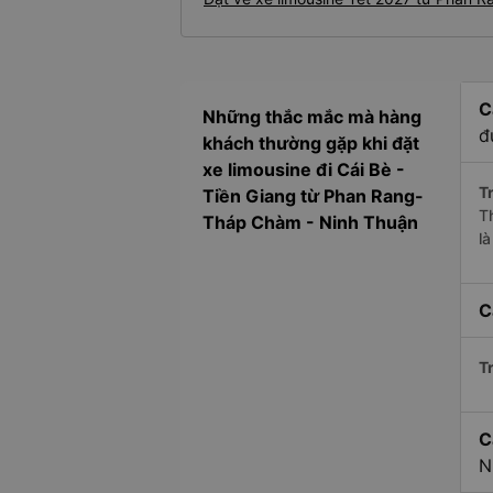
C
Những thắc mắc mà hàng
đ
khách thường gặp khi đặt
xe limousine đi Cái Bè -
Tr
Tiền Giang từ Phan Rang-
T
Tháp Chàm - Ninh Thuận
l
C
Tr
C
N