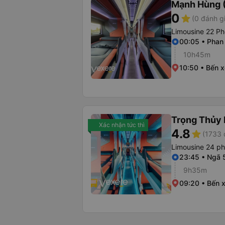
Mạnh Hùng (
0
star
(0 đánh g
Limousine 22 Ph
00:05 • Phan
10h45m
10:50 • Bến 
Trọng Thủy 
Xác nhận tức thì
4.8
star
(1733 
Limousine 24 p
23:45 • Ngã 
9h35m
09:20 • Bến 