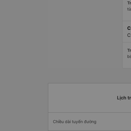
Tr
t
C
C
Tr
b
Lịch t
Chiều dài tuyến đường