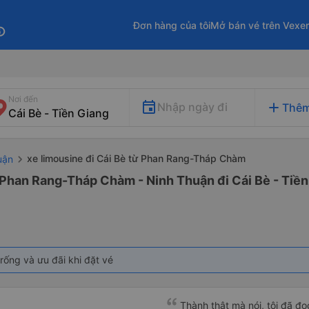
Đơn hàng của tôi
Mở bán vé trên Vexe
fo
Nơi đến
add
Nhập ngày đi
Thêm
xe limousine đi Cái Bè từ Phan Rang-Tháp Chàm
uận
 Phan Rang-Tháp Chàm - Ninh Thuận đi Cái Bè - Tiề
rống và ưu đãi khi đặt vé
Thành thật mà nói, tôi đã đ