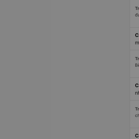
Tr
đ
C
m
Tr
B
C
n
Tr
c
C