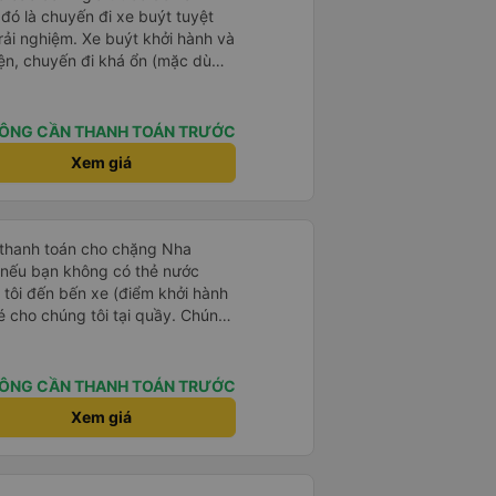
 đó là chuyến đi xe buýt tuyệt
rải nghiệm. Xe buýt khởi hành và
iện, chuyến đi khá ổn (mặc dù
c trưng của Việt Nam ^^), và chỗ
c sự rất hài lòng.
ÔNG CẦN THANH TOÁN TRƯỚC
Xem giá
 thanh toán cho chặng Nha
i nếu bạn không có thẻ nước
 tôi đến bến xe (điểm khởi hành
vé cho chúng tôi tại quầy. Chúng
iều về trực tiếp tại quầy, vì giá
 nhau. Đầu tiên, chúng tôi đi xe
 đó chuyển sang xe giường nằm.
ÔNG CẦN THANH TOÁN TRƯỚC
eo áo len ấm hoặc áo khoác
Xem giá
á lạnh, và chăn mền thì hơi cũ,
 để sạc điện thoại hoạt động
thứ khá sạch sẽ. Chúng tôi trở về
 Nhà ga B2, Lối ra 8) trên một