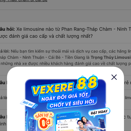
âu hỏi:
Xe limousine nào từ Phan Rang-Tháp Chàm - Ninh Th
ược đánh giá cao cấp và chất lượng nhất?
ả lời:
Nếu bạn tìm kiếm sự thoải mái và dịch vụ cao cấp, các hãng li
háp Chàm - Ninh Thuận - Cái Bè - Tiền Giang là
Trọng Thủy Limousi
à những nhà xe được nhiều khách hàng đánh giá cao về chất lượng p
âu hỏi:
Hãng xe limousine đi Cái Bè - Tiền Giang có giá rẻ 
ả lời:
Với mức giá chỉ từ
400.000
đồng,
Liên Hưng
hiện là hãng lim
âu hỏi:
Hiện nay có bao nhiêu nhà xe limousine khai thác
inh Thuận - Cái Bè - Tiền Giang?