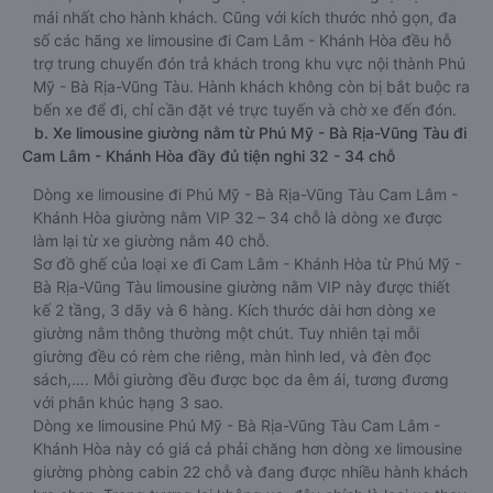
mái nhất cho hành khách. Cũng với kích thước nhỏ gọn, đa
số các hãng xe limousine đi Cam Lâm - Khánh Hòa đều hỗ
trợ trung chuyển đón trả khách trong khu vực nội thành Phú
Mỹ - Bà Rịa-Vũng Tàu. Hành khách không còn bị bắt buộc ra
bến xe để đi, chỉ cần đặt vé trực tuyến và chờ xe đến đón.
b. Xe limousine giường nằm từ Phú Mỹ - Bà Rịa-Vũng Tàu đi
Cam Lâm - Khánh Hòa đầy đủ tiện nghi 32 - 34 chỗ
Dòng xe limousine đi Phú Mỹ - Bà Rịa-Vũng Tàu Cam Lâm -
Khánh Hòa giường nằm VIP 32 – 34 chỗ là dòng xe được
làm lại từ xe giường nằm 40 chỗ.
Sơ đồ ghế của loại xe đi Cam Lâm - Khánh Hòa từ Phú Mỹ -
Bà Rịa-Vũng Tàu limousine giường nằm VIP này được thiết
kế 2 tầng, 3 dãy và 6 hàng. Kích thước dài hơn dòng xe
giường nằm thông thường một chút. Tuy nhiên tại mỗi
giường đều có rèm che riêng, màn hình led, và đèn đọc
sách,…. Mỗi giường đều được bọc da êm ái, tương đương
với phân khúc hạng 3 sao.
Dòng xe limousine Phú Mỹ - Bà Rịa-Vũng Tàu Cam Lâm -
Khánh Hòa này có giá cả phải chăng hơn dòng xe limousine
giường phòng cabin 22 chỗ và đang được nhiều hành khách