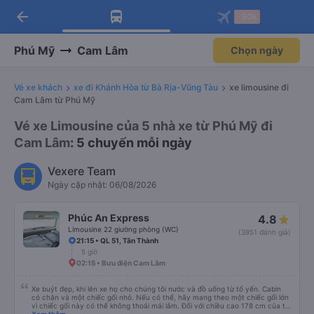
arrow_back
Tải app Vexere ngay!
Tải app Vexere
-30k
Mở app
Mở app
Nhận ưu đãi thành viên độc
-30k/ghế khi đặt vé máy bay qua
quyền
app
Phú Mỹ
Cam Lâm
Chọn ngày
Vé xe khách
xe đi Khánh Hòa từ Bà Rịa-Vũng Tàu
xe limousine đi
Cam Lâm từ Phú Mỹ
Vé xe Limousine của 5 nhà xe từ Phú Mỹ đi
Cam Lâm
: 5 chuyến mỗi ngày
Vexere Team
Ngày cập nhật: 06/08/2026
Phúc An Express
4.8
Limousine 22 giường phòng (WC)
(3851 đánh giá)
21:15 • QL 51, Tân Thành
5 giờ
02:15 • Bưu điện Cam Lâm
Xe buýt đẹp, khi lên xe họ cho chúng tôi nước và đồ uống từ tổ yến. Cabin
có chăn và một chiếc gối nhỏ. Nếu có thể, hãy mang theo một chiếc gối lớn
vì chiếc gối này có thể không thoải mái lắm. Đối với chiều cao 178 cm của tôi