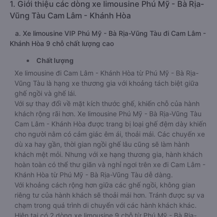
1. Giới thiệu các dòng xe limousine Phú Mỹ - Bà Rịa-
Vũng Tàu Cam Lâm - Khánh Hòa
a. Xe limousine VIP Phú Mỹ - Bà Rịa-Vũng Tàu đi Cam Lâm -
Khánh Hòa 9 chỗ chất lượng cao
Chất lượng
Xe limousine đi Cam Lâm - Khánh Hòa từ Phú Mỹ - Bà Rịa-
Vũng Tàu là hạng xe thương gia với khoảng tách biệt giữa
ghế ngồi và ghế lái.
Với sự thay đổi về mặt kích thước ghế, khiến chỗ của hành
khách rộng rãi hơn. Xe limousine Phú Mỹ - Bà Rịa-Vũng Tàu
Cam Lâm - Khánh Hòa được trang bị loại ghế đệm dày khiến
cho người nằm có cảm giác êm ái, thoải mái. Các chuyến xe
dù xa hay gần, thời gian ngồi ghế lâu cũng sẽ làm hành
khách mệt mỏi. Nhưng với xe hạng thương gia, hành khách
hoàn toàn có thể thư giãn và nghỉ ngơi trên xe đi Cam Lâm -
Khánh Hòa từ Phú Mỹ - Bà Rịa-Vũng Tàu dễ dàng.
Với khoảng cách rộng hơn giữa các ghế ngồi, không gian
riêng tư của hành khách sẽ thoải mái hơn. Tránh được sự va
chạm trong quá trình di chuyển với các hành khách khác.
Hiện tại có 2 dòng xe limousine 9 chỗ từ Phú Mỹ - Bà Rịa-