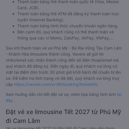
Thanh toán bằng thẻ thanh toán quốc tế (Visa, Master
Card, JCB).
Thanh toán bằng thẻ ATM đã đăng ký thanh toán trực
tuyến (Internet Banking).
Thanh toán bằng hình thức chuyển khoản ngân hàng.
Bên cạnh đó, quý khách cũng có thể thanh toán vé
thông qua các ví Momo, ZaloPay, AirPay, VNPay,…
Sau khi thanh toán vé xe Phú Mỹ - Bà Rịa-Vũng Tàu Cam Lâm
- Khánh Hòa limousine thành công, Vexere sẽ gửi tin
nhắn/email xác nhận thành công đến số điện thoại/email mà
quý khách đã đăng ký. Đến ngày đi, quý khách vui lòng có
mặt tại điểm đón trước 30 phút giờ khởi hành để chuẩn bị lên
xe. Để kiểm tra tình trạng vé đã đặt, quý khách vui lòng truy
cập
https://vexere.com/vi-VN/booking/ticketinfo
Xem hướng dẫn chi tiết đặt vé xe, minh họa bằng hình ảnh
tại
đây
.
Đặt vé xe limousine Tết 2027 từ Phú Mỹ
đi Cam Lâm
Vé xe limousine tết 2027 từ Phú Mỹ đi Cam Lâm vẫn chưa