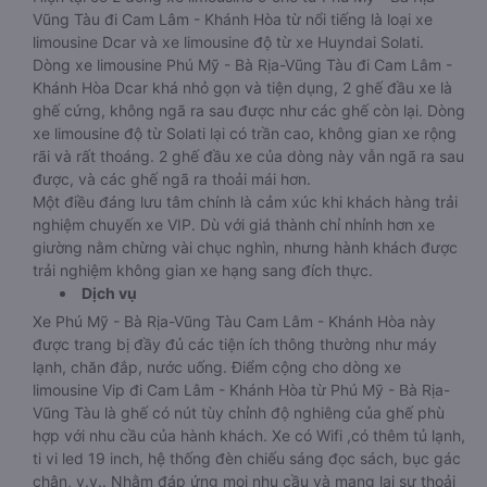
Vũng Tàu đi Cam Lâm - Khánh Hòa từ nổi tiếng là loại xe
limousine Dcar và xe limousine độ từ xe Huyndai Solati.
Dòng xe limousine Phú Mỹ - Bà Rịa-Vũng Tàu đi Cam Lâm -
Khánh Hòa Dcar khá nhỏ gọn và tiện dụng, 2 ghế đầu xe là
ghế cứng, không ngã ra sau được như các ghế còn lại. Dòng
xe limousine độ từ Solati lại có trần cao, không gian xe rộng
rãi và rất thoáng. 2 ghế đầu xe của dòng này vẫn ngã ra sau
được, và các ghế ngã ra thoải mái hơn.
Một điều đáng lưu tâm chính là cảm xúc khi khách hàng trải
nghiệm chuyến xe VIP. Dù với giá thành chỉ nhỉnh hơn xe
giường nằm chừng vài chục nghìn, nhưng hành khách được
trải nghiệm không gian xe hạng sang đích thực.
Dịch vụ
Xe Phú Mỹ - Bà Rịa-Vũng Tàu Cam Lâm - Khánh Hòa này
được trang bị đầy đủ các tiện ích thông thường như máy
lạnh, chăn đắp, nước uống. Điểm cộng cho dòng xe
limousine Vip đi Cam Lâm - Khánh Hòa từ Phú Mỹ - Bà Rịa-
Vũng Tàu là ghế có nút tùy chỉnh độ nghiêng của ghế phù
hợp với nhu cầu của hành khách. Xe có Wifi ,có thêm tủ lạnh,
ti vi led 19 inch, hệ thống đèn chiếu sáng đọc sách, bục gác
chân, v.v.. Nhằm đáp ứng mọi nhu cầu và mang lại sự thoải