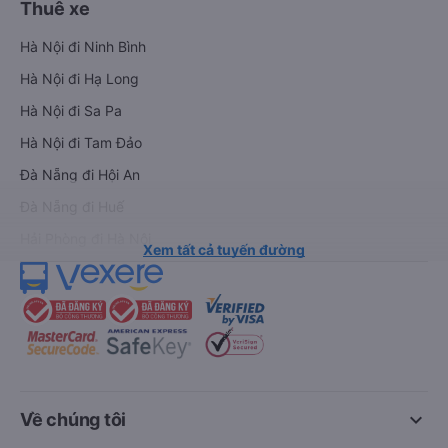
Thuê xe
Hà Nội đi Ninh Bình
Hà Nội đi Hạ Long
Hà Nội đi Sa Pa
Hà Nội đi Tam Đảo
Đà Nẵng đi Hội An
Đà Nẵng đi Huế
Hải Phòng đi Hà Nội
Xem tất cả tuyến đường
keyboard_arrow_down
Về chúng tôi