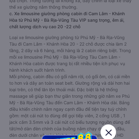
lựa chọn. Trong tương lai không xa, đây chính là loại xe thay
thế xe giường nằm thông thường.
c. Xe limousine giường phòng cabin đi Cam Lâm - Khánh
Hòa từ Phú Mỹ - Bà Rịa-Vũng Tàu VIP sang trọng, êm ái,
chất lượng dịch vụ cao 20 -22 chỗ
Loại xe limousine giường phòng từ Phú Mỹ - Bà Rịa-Vũng
Tàu đi Cam Lâm - Khánh Hòa 20 - 22 chỗ được chia làm 2
tầng, 2 dãy và 6 hàng, mỗi hàng là 2 cabin riêng biệt. Trong
mỗi xe limousine Phú Mỹ - Bà Rịa-Vũng Tàu Cam Lâm -
Khánh Hòa cabin được trang bị rất nhiều tiện ích phục vụ
hành khách suốt hành trình.
Mỗi phòng, cabin đều có gối nằm rời, có gối ôm, có cái mền
to hơn và dây an toàn seat belt. Giường rộng và dài hơn hai
loại trên, có thể lăn lộn thoải mái. Đặc biệt là hệ thống
massage sẽ giúp bạn thư giãn trong những giờ nằm xe Phú
Mỹ - Bà Rịa-Vũng Tàu đến Cam Lâm - Khánh Hòa dài. Bảng
điều khiển chính nằm ngay cạnh đầu để tiện tay tuỳ chỉnh
gồm: một cái nút to đùng để gọi tiếp viên, 2 cổng USB , 1
jack cắm 3.5mm và 3 cái nút có biểu tượng nguồn dùng để
tắt/mở dàn đèn chính của buồng nằm chạy dọc trên đầu,
đèn dưới chân và màn hình tv có đầy đủ phim chuẩn HD