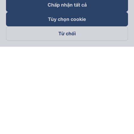
Chấp nhận tất cả
Tùy chọn cookie
Từ chối
Theo dõi chúng tôi trên
Facebook
Tiktok
Youtube
Công ty TNHH Thương Mại Dịch Vụ Vexere
Địa chỉ đăng ký kinh doanh: 8C Chữ Đồng Tử, Phường Tân
Sơn Nhất, TP. Hồ Chí Minh, Việt Nam
Địa chỉ
:
Lầu 2, toà nhà H3 Circo Hoàng Diệu, 384 Hoàng Diệu,
Phường Khánh Hội, TP Hồ Chí Minh, Việt Nam
Tầng 3, toà nhà 101 Láng Hạ, 101 Láng Hạ, Phường Láng, TP.
Hà Nội, Việt Nam
Giấy chứng nhận ĐKKD số 0315133726 do Sở KH và ĐT TP.
Hồ Chí Minh cấp lần đầu ngày 27/6/2018
Bản quyền © 2025 thuộc về Vexere.com