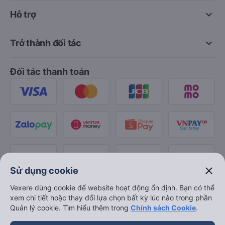
keyboard_arrow_down
Hỗ trợ
keyboard_arrow_down
Trở thành đối tác
Đối tác thanh toán
close
Sử dụng cookie
Vexere dùng cookie để website hoạt động ổn định. Bạn có thể
xem chi tiết hoặc thay đổi lựa chọn bất kỳ lúc nào trong phần
Quản lý cookie. Tìm hiểu thêm trong
Chính sách Cookie
.