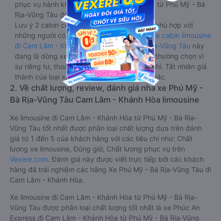
phục vụ hành khách giải trí trong chuyến đi từ Phú Mỹ - Bà
Rịa-Vũng Tàu đến Cam Lâm - Khánh Hòa.
Lưu ý 2 cabin cuối thường thiết kế nhỏ hơn phù hợp với
những người có thân hình nhỏ nhắn. Dòng
xe cabin limousine
đi Cam Lâm - Khánh Hòa từ Phú Mỹ - Bà Rịa-Vũng Tàu
này
đang là dòng xe cao cấp nhất, hành khách thường chọn vì
sự riêng tư, thoải mái, sang trọng và tiện nghi. Tất nhiên giá
thành của loại xe này sẽ cao hơn các loại khác.
2. Về chất lượng, review, đánh giá nhà xe Phú Mỹ -
Bà Rịa-Vũng Tàu Cam Lâm - Khánh Hòa limousine
Xe limousine đi Cam Lâm - Khánh Hòa từ Phú Mỹ - Bà Rịa-
Vũng Tàu tốt nhất được phân loại chất lượng dựa trên đánh
giá từ 1 đến 5 của khách hàng với các tiêu chí như: Chất
lượng xe limousine, Đúng giờ, Chất lượng phục vụ trên
Vexere.com
. Đánh giá này được viết trực tiếp bởi các khách
hàng đã trải nghiệm các hãng Xe Phú Mỹ - Bà Rịa-Vũng Tàu đi
Cam Lâm - Khánh Hòa.
Xe limousine đi Cam Lâm - Khánh Hòa từ Phú Mỹ - Bà Rịa-
Vũng Tàu được phân loại chất lượng tốt nhất là xe Phúc An
Express đi Cam Lâm - Khánh Hòa từ Phú Mỹ - Bà Rịa-Vũng