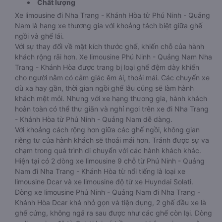
Chất lượng
Xe limousine đi Nha Trang - Khánh Hòa từ Phú Ninh - Quảng
Nam là hạng xe thương gia với khoảng tách biệt giữa ghế
ngồi và ghế lái.
Với sự thay đổi về mặt kích thước ghế, khiến chỗ của hành
khách rộng rãi hơn. Xe limousine Phú Ninh - Quảng Nam Nha
Trang - Khánh Hòa được trang bị loại ghế đệm dày khiến
cho người nằm có cảm giác êm ái, thoải mái. Các chuyến xe
dù xa hay gần, thời gian ngồi ghế lâu cũng sẽ làm hành
khách mệt mỏi. Nhưng với xe hạng thương gia, hành khách
hoàn toàn có thể thư giãn và nghỉ ngơi trên xe đi Nha Trang
- Khánh Hòa từ Phú Ninh - Quảng Nam dễ dàng.
Với khoảng cách rộng hơn giữa các ghế ngồi, không gian
riêng tư của hành khách sẽ thoải mái hơn. Tránh được sự va
chạm trong quá trình di chuyển với các hành khách khác.
Hiện tại có 2 dòng xe limousine 9 chỗ từ Phú Ninh - Quảng
Nam đi Nha Trang - Khánh Hòa từ nổi tiếng là loại xe
limousine Dcar và xe limousine độ từ xe Huyndai Solati.
Dòng xe limousine Phú Ninh - Quảng Nam đi Nha Trang -
Khánh Hòa Dcar khá nhỏ gọn và tiện dụng, 2 ghế đầu xe là
ghế cứng, không ngã ra sau được như các ghế còn lại. Dòng