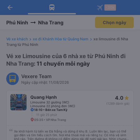
arrow_back
Tải app Vexere ngay!
Tải app Vexere
-30k
Mở app
Mở app
Nhận ưu đãi thành viên độc
-30k/ghế khi đặt vé máy bay qua
quyền
app
Phú Ninh
Nha Trang
Chọn ngày
Vé xe khách
xe đi Khánh Hòa từ Quảng Nam
xe limousine đi Nha
Trang từ Phú Ninh
Vé xe Limousine của 6 nhà xe từ Phú Ninh đi
Nha Trang
: 11 chuyến mỗi ngày
Vexere Team
Ngày cập nhật: 11/08/2026
Quang Hạnh
4.0
Limousine 32 giường (WC)
(1289 đánh giá)
Limousine 22 phòng đơn (WC)
18:10 • Bến xe Tam Kỳ
11 giờ 25 phút
05:35 • VP Nha Trang
Xe khởi hành từ bến xe Đà Nẵng và dừng ở khu B. Luôn liên lạc, bạn có thể
gọi điện và tìm hiểu cách tìm. Nơi khá thoải mái và riêng tư. Có nhà vệ sinh
khô ráo. Trên đường đi không có điểm dừng dài để nghỉ giải lao. Nhìn chung