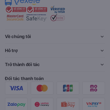
keyboard_arrow_down
Về chúng tôi
keyboard_arrow_down
Hỗ trợ
keyboard_arrow_down
Trở thành đối tác
Đối tác thanh toán