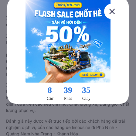
sự riêng tư, thoải mái, sang trọng và tiện nghi. Tất nhiên giá
thành của loại xe này sẽ cao hơn các loại khác.
2. Về chất lượng, review, đánh giá nhà xe Phú Ninh -
Quảng Nam Nha Trang - Khánh Hòa limousine
Xe limousine đi Nha Trang - Khánh Hòa từ Phú Ninh - Quảng
Nam tốt nhất được phân loại chất lượng dựa trên đánh giá từ
1 đến 5 của khách hàng với các tiêu chí như: Chất lượng xe
limousine, Đúng giờ, Chất lượng phục vụ trên
Vexere.com
.
Đánh giá này được viết trực tiếp bởi các khách hàng đã trải
nghiệm các hãng Xe Phú Ninh - Quảng Nam đi Nha Trang -
Khánh Hòa.
Xe limousine đi Nha Trang - Khánh Hòa từ Phú Ninh - Quảng
Nam được phân loại chất lượng tốt nhất là xe Đình Nhân đi
Nha Trang - Khánh Hòa từ Phú Ninh - Quảng Nam đạt 4.0 / 5
điểm dựa trên các tiêu chí như: Chất lượng xe, Đúng giờ, Chất
lượng phục vụ.
Đánh giá này được viết trực tiếp bởi các khách hàng đã trải
nghiệm dịch vụ của các hãng xe limousine đi Phú Ninh -
Quảng Nam Nha Trang - Khánh Hòa .