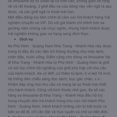
xe limousine độ từ Solati lại có trần cao, không gian xe rộng
rãi và rất thoáng. 2 ghế đầu xe của dòng này vẫn ngã ra sau
được, và các ghế ngã ra thoải mái hơn.
Một điều đáng lưu tâm chính là cảm xúc khi khách hàng trải
nghiệm chuyến xe VIP. Dù với giá thành chỉ nhỉnh hơn xe
giường nằm chừng vài chục nghìn, nhưng hành khách được
trải nghiệm không gian xe hạng sang đích thực.
Dịch vụ
Xe Phú Ninh - Quảng Nam Nha Trang - Khánh Hòa này được
trang bị đầy đủ các tiện ích thông thường như máy lạnh,
chăn đắp, nước uống. Điểm cộng cho dòng xe limousine Vip
đi Nha Trang - Khánh Hòa từ Phú Ninh - Quảng Nam là ghế
có nút tùy chỉnh độ nghiêng của ghế phù hợp với nhu cầu
của hành khách. Xe có Wifi ,có thêm tủ lạnh, ti vi led 19 inch,
hệ thống đèn chiếu sáng đọc sách, bục gác chân, v.v..
Nhằm đáp ứng mọi nhu cầu và mang lại sự thoải mái nhất
cho hành khách. Cũng với kích thước nhỏ gọn, đa số các
hãng xe limousine đi Nha Trang - Khánh Hòa đều hỗ trợ
trung chuyển đón trả khách trong khu vực nội thành Phú
Ninh - Quảng Nam. Hành khách không còn bị bắt buộc ra
bến xe để đi, chỉ cần đặt vé trực tuyến và chờ xe đến đón.