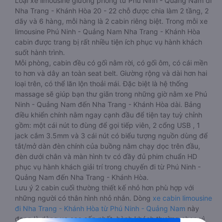
Loại xe limousine giường phòng từ Phú Ninh - Quảng Nam đi
Nha Trang - Khánh Hòa 20 - 22 chỗ được chia làm 2 tầng, 2
dãy và 6 hàng, mỗi hàng là 2 cabin riêng biệt. Trong mỗi xe
limousine Phú Ninh - Quảng Nam Nha Trang - Khánh Hòa
cabin được trang bị rất nhiều tiện ích phục vụ hành khách
suốt hành trình.
Mỗi phòng, cabin đều có gối nằm rời, có gối ôm, có cái mền
to hơn và dây an toàn seat belt. Giường rộng và dài hơn hai
loại trên, có thể lăn lộn thoải mái. Đặc biệt là hệ thống
massage sẽ giúp bạn thư giãn trong những giờ nằm xe Phú
Ninh - Quảng Nam đến Nha Trang - Khánh Hòa dài. Bảng
điều khiển chính nằm ngay cạnh đầu để tiện tay tuỳ chỉnh
gồm: một cái nút to đùng để gọi tiếp viên, 2 cổng USB , 1
jack cắm 3.5mm và 3 cái nút có biểu tượng nguồn dùng để
tắt/mở dàn đèn chính của buồng nằm chạy dọc trên đầu,
đèn dưới chân và màn hình tv có đầy đủ phim chuẩn HD
phục vụ hành khách giải trí trong chuyến đi từ Phú Ninh -
Quảng Nam đến Nha Trang - Khánh Hòa.
Lưu ý 2 cabin cuối thường thiết kế nhỏ hơn phù hợp với
những người có thân hình nhỏ nhắn. Dòng
xe cabin limousine
đi Nha Trang - Khánh Hòa từ Phú Ninh - Quảng Nam
này
đang là dòng xe cao cấp nhất, hành khách thường chọn vì