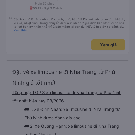
nếu giá cả phải chăng.
9 giờ 30 phút
05:21 • Ngã 3 Thành
Các bạn nữ lễ tân xinh iu. Các anh, chú, bác VP ĐH vui tính, quan tâm khách,
vui vẻ, nhiệt tình. Trong chuyến đi của mình có 2 gia đình bác lớn tuổi nc khá
to, có bạn nv nhắc nhở thì 2 bác mắng lại bạn ấy. Nếu 2 bác ấy có đánh giá
xấu thì mình ngược lại nha. Bạn ấy nhắc nhở rất đúng. 2 bác nói rất to. To
Xem thêm
đến lỗi mình ngủ còn mơ được câu chuyện các bác nói với nhau xuất hiện
trong giấc mơ của mình luôn. Nên nếu bạn ấy bị phản ánh thì đừng trừ lương
bạn ấy nha. Nếu bạn ấy bị trừ thì bảo bạn ấy liên hệ sđt của mình, mình hỗ
Xem giá
trợ ạ. Số mình đuôi 666, chuyến ĐH-NT ngày 16/1. À các bạn nữ lễ tân xinh
iu còn đổi cho mình phòng đơn sang đôi xong còn note là (một mình) yêu
luôn. Nhưng phòng đôi mà nằm một thì mỗi lần xe rẽ 1 cái là ✈️ Ít đi xe khách
nhưng đủ để đánh giá 10/10.
Đặt vé xe limousine đi Nha Trang từ Phú
Ninh giá tốt nhất
Tổng hợp TOP 3 xe limousine đi Nha Trang từ Phú Ninh
tốt nhất hiện nay 08/2026
🚌 1. Xe Đình Nhân: xe limousine đi Nha Trang từ
Phú Ninh được đánh giá cao
🚌 2. Xe Quang Hạnh: xe limousine đi Nha Trang
từ Phú Ninh uy tín