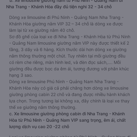
b. Xe limousine giường nằm từ Phú Ninh - Quảng Nam đi
Nha Trang - Khánh Hòa đầy đủ tiện nghi 32 - 34 chỗ
Dòng xe limousine đi Phú Ninh - Quảng Nam Nha Trang -
Khánh Hòa giường nằm VIP 32 – 34 chỗ là dòng xe được
làm lại từ xe giường nằm 40 chỗ.
Sơ đồ ghế của loại xe đi Nha Trang - Khánh Hòa từ Phú Ninh
- Quảng Nam limousine giường nằm VIP này được thiết kế 2
tầng, 3 dãy và 6 hàng. Kích thước dài hơn dòng xe giường
nằm thông thường một chút. Tuy nhiên tại mỗi giường đều
có rèm che riêng, màn hình led, và đèn đọc sách,…. Mỗi
giường đều được bọc da êm ái, tương đương với phân khúc
hạng 3 sao.
Dòng xe limousine Phú Ninh - Quảng Nam Nha Trang -
Khánh Hòa này có giá cả phải chăng hơn dòng xe limousine
giường phòng cabin 22 chỗ và đang được nhiều hành khách
lựa chọn. Trong tương lai không xa, đây chính là loại xe thay
thế xe giường nằm thông thường.
c. Xe limousine giường phòng cabin đi Nha Trang - Khánh
Hòa từ Phú Ninh - Quảng Nam VIP sang trọng, êm ái, chất
lượng dịch vụ cao 20 -22 chỗ