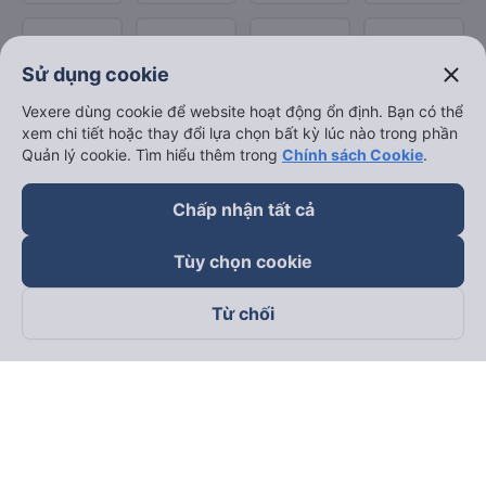
close
Sử dụng cookie
Vexere dùng cookie để website hoạt động ổn định. Bạn có thể
xem chi tiết hoặc thay đổi lựa chọn bất kỳ lúc nào trong phần
Quản lý cookie. Tìm hiểu thêm trong
Chính sách Cookie
.
Chấp nhận tất cả
Tùy chọn cookie
Từ chối
Theo dõi chúng tôi trên
Facebook
Tiktok
Youtube
Công ty TNHH Thương Mại Dịch Vụ Vexere
Địa chỉ đăng ký kinh doanh: 8C Chữ Đồng Tử, Phường Tân