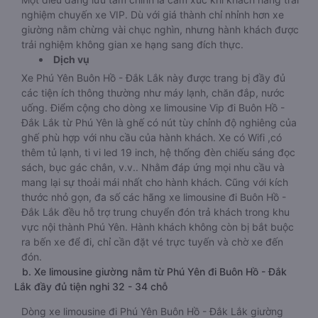
nghiệm chuyến xe VIP. Dù với giá thành chỉ nhỉnh hơn xe
giường nằm chừng vài chục nghìn, nhưng hành khách được
trải nghiệm không gian xe hạng sang đích thực.
Dịch vụ
Xe Phú Yên Buôn Hồ - Đắk Lắk này được trang bị đầy đủ
các tiện ích thông thường như máy lạnh, chăn đắp, nước
uống. Điểm cộng cho dòng xe limousine Vip đi Buôn Hồ -
Đắk Lắk từ Phú Yên là ghế có nút tùy chỉnh độ nghiêng của
ghế phù hợp với nhu cầu của hành khách. Xe có Wifi ,có
thêm tủ lạnh, ti vi led 19 inch, hệ thống đèn chiếu sáng đọc
sách, bục gác chân, v.v.. Nhằm đáp ứng mọi nhu cầu và
mang lại sự thoải mái nhất cho hành khách. Cũng với kích
thước nhỏ gọn, đa số các hãng xe limousine đi Buôn Hồ -
Đắk Lắk đều hỗ trợ trung chuyển đón trả khách trong khu
vực nội thành Phú Yên. Hành khách không còn bị bắt buộc
ra bến xe để đi, chỉ cần đặt vé trực tuyến và chờ xe đến
đón.
b. Xe limousine giường nằm từ Phú Yên đi Buôn Hồ - Đắk
Lắk đầy đủ tiện nghi 32 - 34 chỗ
Dòng xe limousine đi Phú Yên Buôn Hồ - Đắk Lắk giường