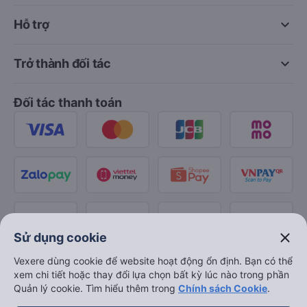
keyboard_arrow_down
Hỗ trợ
keyboard_arrow_down
Trở thành đối tác
Đối tác thanh toán
close
Sử dụng cookie
Vexere dùng cookie để website hoạt động ổn định. Bạn có thể
xem chi tiết hoặc thay đổi lựa chọn bất kỳ lúc nào trong phần
Quản lý cookie. Tìm hiểu thêm trong
Chính sách Cookie
.