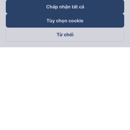
Chấp nhận tất cả
Tùy chọn cookie
Từ chối
Theo dõi chúng tôi trên
Facebook
Tiktok
Youtube
Công ty TNHH Thương Mại Dịch Vụ Vexere
Địa chỉ đăng ký kinh doanh: 8C Chữ Đồng Tử, Phường Tân
Sơn Nhất, TP. Hồ Chí Minh, Việt Nam
Địa chỉ
:
Lầu 2, toà nhà H3 Circo Hoàng Diệu, 384 Hoàng Diệu,
Phường Khánh Hội, TP Hồ Chí Minh, Việt Nam
Tầng 3, toà nhà 101 Láng Hạ, 101 Láng Hạ, Phường Láng, TP.
Hà Nội, Việt Nam
Giấy chứng nhận ĐKKD số 0315133726 do Sở KH và ĐT TP.
Hồ Chí Minh cấp lần đầu ngày 27/6/2018
Bản quyền © 2025 thuộc về Vexere.com