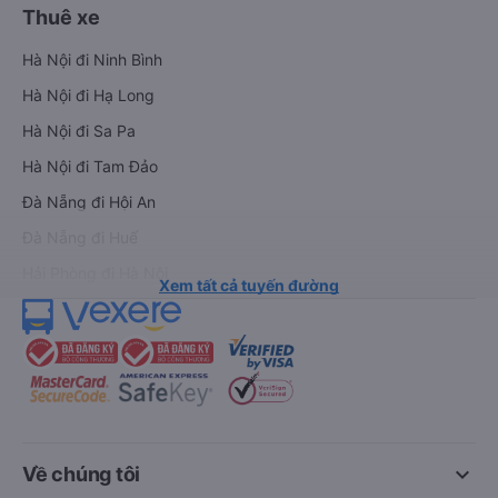
Thuê xe
Hà Nội đi Ninh Bình
Hà Nội đi Hạ Long
Hà Nội đi Sa Pa
Hà Nội đi Tam Đảo
Đà Nẵng đi Hội An
Đà Nẵng đi Huế
Hải Phòng đi Hà Nội
Xem tất cả tuyến đường
keyboard_arrow_down
Về chúng tôi