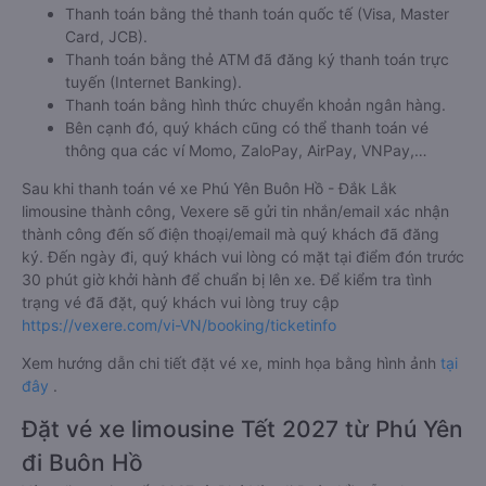
Thanh toán bằng thẻ thanh toán quốc tế (Visa, Master
Card, JCB).
Thanh toán bằng thẻ ATM đã đăng ký thanh toán trực
tuyến (Internet Banking).
Thanh toán bằng hình thức chuyển khoản ngân hàng.
Bên cạnh đó, quý khách cũng có thể thanh toán vé
thông qua các ví Momo, ZaloPay, AirPay, VNPay,…
Sau khi thanh toán vé xe Phú Yên Buôn Hồ - Đắk Lắk
limousine thành công, Vexere sẽ gửi tin nhắn/email xác nhận
thành công đến số điện thoại/email mà quý khách đã đăng
ký. Đến ngày đi, quý khách vui lòng có mặt tại điểm đón trước
30 phút giờ khởi hành để chuẩn bị lên xe. Để kiểm tra tình
trạng vé đã đặt, quý khách vui lòng truy cập
https://vexere.com/vi-VN/booking/ticketinfo
Xem hướng dẫn chi tiết đặt vé xe, minh họa bằng hình ảnh
tại
đây
.
Đặt vé xe limousine Tết 2027 từ Phú Yên
đi Buôn Hồ