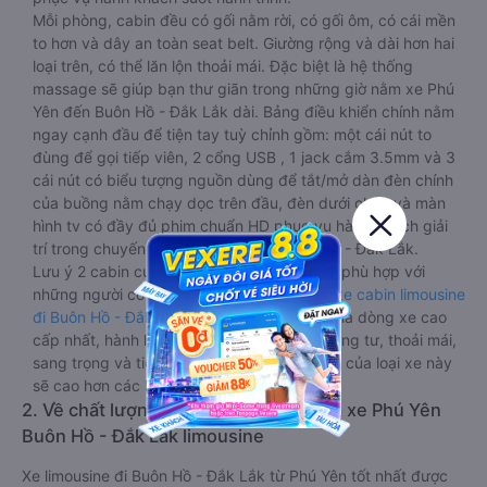
Mỗi phòng, cabin đều có gối nằm rời, có gối ôm, có cái mền
to hơn và dây an toàn seat belt. Giường rộng và dài hơn hai
loại trên, có thể lăn lộn thoải mái. Đặc biệt là hệ thống
massage sẽ giúp bạn thư giãn trong những giờ nằm xe Phú
Yên đến Buôn Hồ - Đắk Lắk dài. Bảng điều khiển chính nằm
ngay cạnh đầu để tiện tay tuỳ chỉnh gồm: một cái nút to
đùng để gọi tiếp viên, 2 cổng USB , 1 jack cắm 3.5mm và 3
cái nút có biểu tượng nguồn dùng để tắt/mở dàn đèn chính
của buồng nằm chạy dọc trên đầu, đèn dưới chân và màn
hình tv có đầy đủ phim chuẩn HD phục vụ hành khách giải
trí trong chuyến đi từ Phú Yên đến Buôn Hồ - Đắk Lắk.
Lưu ý 2 cabin cuối thường thiết kế nhỏ hơn phù hợp với
những người có thân hình nhỏ nhắn. Dòng
xe cabin limousine
đi Buôn Hồ - Đắk Lắk từ Phú Yên
này đang là dòng xe cao
cấp nhất, hành khách thường chọn vì sự riêng tư, thoải mái,
sang trọng và tiện nghi. Tất nhiên giá thành của loại xe này
sẽ cao hơn các loại khác.
2. Về chất lượng, review, đánh giá nhà xe Phú Yên
Buôn Hồ - Đắk Lắk limousine
Xe limousine đi Buôn Hồ - Đắk Lắk từ Phú Yên tốt nhất được