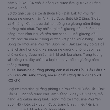
nằm VIP 32 – 34 chỗ là dòng xe được làm lại từ xe giường
nằm 40 chỗ.
Sơ đồ ghế của loại xe đi Buôn Hồ - Đắk Lắk từ Phú Yên
limousine giường nằm VIP này được thiết kế 2 tầng, 3 dãy
và 6 hàng. Kích thước dài hơn dòng xe giường nằm thông
thường một chút. Tuy nhiên tại mỗi giường đều có rèm che
riêng, màn hình led, và đèn đọc sách,…. Mỗi giường đều
được bọc da êm ái, tương đương với phân khúc hạng 3 sao.
Dòng xe limousine Phú Yên Buôn Hồ - Đắk Lắk này có giá cả
phải chăng hơn dòng xe limousine giường phòng cabin 22
chỗ và đang được nhiều hành khách lựa chọn. Trong tương
lai không xa, đây chính là loại xe thay thế xe giường nằm
thông thường.
c. Xe limousine giường phòng cabin đi Buôn Hồ - Đắk Lắk từ
Phú Yên VIP sang trọng, êm ái, chất lượng dịch vụ cao 20
-22 chỗ
Loại xe limousine giường phòng từ Phú Yên đi Buôn Hồ - Đắk
Lắk 20 - 22 chỗ được chia làm 2 tầng, 2 dãy và 6 hàng, mỗi
hàng là 2 cabin riêng biệt. Trong mỗi xe limousine Phú Yên
Buôn Hồ - Đắk Lắk cabin được trang bị rất nhiều tiện ích
phục vụ hành khách suốt hành trình.