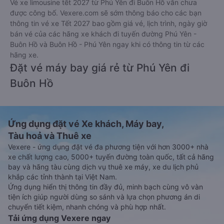
Vé xe limousine tết 2027 từ Phú Yên đi Buôn Hồ vẫn chưa
được công bố. Vexere.com sẽ sớm thông báo cho các bạn
thông tin vé xe Tết 2027 bao gồm giá vé, lịch trình, ngày giờ
bán vé của các hãng xe khách đi tuyến đường Phú Yên -
Buôn Hồ và Buôn Hồ - Phú Yên ngay khi có thông tin từ các
hãng xe.
Đặt vé máy bay giá rẻ từ Phú Yên đi
Buôn Hồ
Ứng dụng đặt vé Xe khách, Máy bay,
Tàu hoả và Thuê xe
Vexere - ứng dụng đặt vé đa phương tiện với hơn 3000+ nhà
xe chất lượng cao, 5000+ tuyến đường toàn quốc, tất cả hãng
bay và hãng tàu cùng dịch vụ thuê xe máy, xe du lịch phủ
khắp các tỉnh thành tại Việt Nam.
Ứng dụng hiển thị thông tin đầy đủ, minh bạch cùng vô vàn
tiện ích giúp người dùng so sánh và lựa chọn phương án di
chuyển tiết kiệm, nhanh chóng và phù hợp nhất.
Tải ứng dụng Vexere ngay