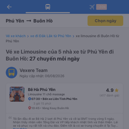
arrow_back
Tải app Vexere ngay!
Tải app Vexere
-30k
Mở app
Mở app
Nhận ưu đãi thành viên độc
-30k/ghế khi đặt vé máy bay qua
quyền
app
Phú Yên
Buôn Hồ
Chọn ngày
Vé xe khách
xe đi Đắk Lắk từ Phú Yên
xe limousine đi Buôn Hồ từ
Phú Yên
Vé xe Limousine của 5 nhà xe từ Phú Yên đi
Buôn Hồ
: 27 chuyến mỗi ngày
Vexere Team
Ngày cập nhật: 06/08/2026
Bê Hà Phú Yên
4.9
Limousine 11 chỗ massage
(417 đánh giá)
07:30 • Bến xe Liên Tỉnh Phú Yên
3 giờ 15 phút
10:45 • Vòng Xoay Buôn Hồ
Tôi lần đầu đi xe Bê Hà 2 lượt đi Phú Yên và về lại BMT trong vòng 5 ngày.
Nhận thấy nhân viên Tổng Đài và VP tiếp khách nhiệt tình và thân thiện. Lái
xe và phục vụ rất tốt và chu đáo. Điểm tốt là có xe trung chuyển ở Tp Tuy