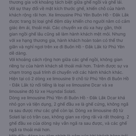
thương gia với khoảng tách biệt giữa ghế ngồi và ghế lái.
Với sự thay đổi về mặt kích thước ghế, khiến chỗ của hành
khách rộng rãi hơn. Xe limousine Phú Yên Buôn Hồ - Đắk Lắk
được trang bị loại ghế đệm dày khiến cho người nằm có cảm
giác êm ái, thoải mái. Các chuyến xe dù xa hay gần, thời
gian ngồi ghế lâu cũng sẽ làm hành khách mệt mỏi. Nhưng
với xe hạng thương gia, hành khách hoàn toàn có thể thư
giãn và nghỉ ngơi trên xe đi Buôn Hồ - Đắk Lắk từ Phú Yên
dễ dàng.
Với khoảng cách rộng hơn giữa các ghế ngồi, không gian
riêng tư của hành khách sẽ thoải mái hơn. Tránh được sự va
chạm trong quá trình di chuyển với các hành khách khác.
Hiện tại có 2 dòng xe limousine 9 chỗ từ Phú Yên đi Buôn Hồ
- Đắk Lắk từ nổi tiếng là loại xe limousine Dcar và xe
limousine độ từ xe Huyndai Solati.
Dòng xe limousine Phú Yên đi Buôn Hồ - Đắk Lắk Dcar khá
nhỏ gọn và tiện dụng, 2 ghế đầu xe là ghế cứng, không ngã
ra sau được như các ghế còn lại. Dòng xe limousine độ từ
Solati lại có trần cao, không gian xe rộng rãi và rất thoáng. 2
ghế đầu xe của dòng này vẫn ngã ra sau được, và các ghế
ngã ra thoải mái hơn.
Một điều đáng lưu tâm chính là cảm xúc khi khách hàng trải