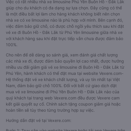
Việc có rất nhiều nhà xe limousine Phú Yên Buôn Hồ - Đắk Lắk
giúp cho du khách có đa dạng sự lựa chọn. Đây cũng có thể
là một điều bất lợi làm cho hàng khách không biết nên chọn
nhà xe có xe limousine nào là phù hợp với mình. Bên cạnh đó,
việc đảm bảo giữ chỗ, có được chỗ ngồi yêu thích sau khi đặt
vé xe đi Buôn Hồ - Đắk Lắk từ Phú Yên limousine giữa nhà xe
với khách hàng sau khi đặt trực tiếp vẫn chưa được đảm bảo
100%.
Cho nên để dễ dàng so sánh giá, xem đánh giá chất lượng
các nhà xe đi, được đảm bảo quyền lợi cao nhất, được hưởng
nhiều ưu đãi giảm giá vé xe limousine đi Buôn Hồ - Đắk Lắk từ
Phú Yên, hành khách có thể đặt mua tại website Vexere.com-
Hệ thống đặt vé xe khách chất lượng, và uy tín nhất tại Việt
Nam, đảm bảo giữ chỗ 100%. Đối với bất cứ giao dịch đặt
mua vé xe limousine đi Phú Yên Buôn Hồ - Đắk Lắk nào của
quý khách tại trang web Vexere.com đều được Vexere cam
kết giải quyết sự cố. Chính sách tặng coupon giảm giá hoặc
hoàn tiền sẽ tùy theo từng trường hợp sự việc.
Hướng dẫn đặt vé tại Vexere.com:
Bước 1: Truy cập vào website Vexere hoặc tải app Vexere trên