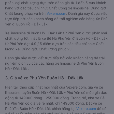
phân loại chất lượng dựa trên đánh giá từ 1 đến 5 của khách
hàng với các tiêu chí như: Chất lượng xe limousine, Đúng giờ,
Chất lượng phục vụ trên
Vexere.com
. Đánh giá này được viết
trực tiếp bởi các khách hàng đã trải nghiệm các hãng Xe Phú
Yên đi Buôn Hồ - Đắk Lắk.
Xe limousine đi Buôn Hồ - Đắk Lắk từ Phú Yên được phân loại
chất lượng tốt nhất là xe Bê Hà Phú Yên đi Buôn Hồ - Đắk Lắk
từ Phú Yên đạt 4.9 / 5 điểm dựa trên các tiêu chí như: Chất
lượng xe, Đúng giờ, Chất lượng phục vụ.
Đánh giá này được viết trực tiếp bởi các khách hàng đã trải
nghiệm dịch vụ của các hãng xe limousine đi Phú Yên Buôn
Hồ - Đắk Lắk .
3. Giá vé xe Phú Yên Buôn Hồ - Đắk Lắk
Hiện tại, theo cập nhật mới nhất của Vexere.com, giá vé xe
limousine tuyến Buôn Hồ - Đắk Lắk - Phú Yên có mức giá dao
động từ 149000 đồng - 259000 đồng. Trong đó, nhà xe Bê
Hà Phú Yên có giá vé rẻ nhất, chỉ 149000 đồng. Đặt vé xe
Phú Yên Buôn Hồ - Đắk Lắk chính hãng tại
Vexere.com
để có
giá rẻ nhất, đảm bảo giữ chỗ 100% và hỗ trợ đổi trả vé miễn