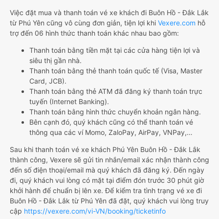
Việc đặt mua và thanh toán vé xe khách đi Buôn Hồ - Đắk Lắk
từ Phú Yên cũng vô cùng đơn giản, tiện lợi khi
Vexere.com
hỗ
trợ đến 06 hình thức thanh toán khác nhau bao gồm:
Thanh toán bằng tiền mặt tại các cửa hàng tiện lợi và
siêu thị gần nhà.
Thanh toán bằng thẻ thanh toán quốc tế (Visa, Master
Card, JCB).
Thanh toán bằng thẻ ATM đã đăng ký thanh toán trực
tuyến (Internet Banking).
Thanh toán bằng hình thức chuyển khoản ngân hàng.
Bên cạnh đó, quý khách cũng có thể thanh toán vé
thông qua các ví Momo, ZaloPay, AirPay, VNPay,…
Sau khi thanh toán vé xe khách Phú Yên Buôn Hồ - Đắk Lắk
thành công, Vexere sẽ gửi tin nhắn/email xác nhận thành công
đến số điện thoại/email mà quý khách đã đăng ký. Đến ngày
đi, quý khách vui lòng có mặt tại điểm đón trước 30 phút giờ
khởi hành để chuẩn bị lên xe. Để kiểm tra tình trạng vé xe đi
Buôn Hồ - Đắk Lắk từ Phú Yên đã đặt, quý khách vui lòng truy
cập
https://vexere.com/vi-VN/booking/ticketinfo