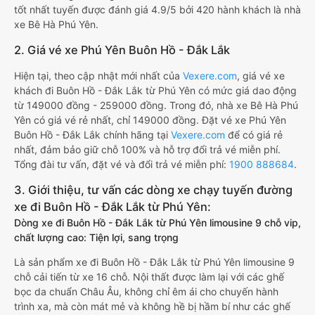
tốt nhất tuyến được đánh giá 4.9/5 bởi 420 hành khách là nhà
xe Bê Hà Phú Yên.
2. Giá vé xe Phú Yên Buôn Hồ - Đắk Lắk
Hiện tại, theo cập nhật mới nhất của
Vexere.com
, giá vé xe
khách đi Buôn Hồ - Đắk Lắk từ Phú Yên có mức giá dao động
từ 149000 đồng - 259000 đồng. Trong đó, nhà xe Bê Hà Phú
Yên có giá vé rẻ nhất, chỉ 149000 đồng. Đặt vé xe Phú Yên
Buôn Hồ - Đắk Lắk chính hãng tại
Vexere.com
để có giá rẻ
nhất, đảm bảo giữ chỗ 100% và hỗ trợ đổi trả vé miễn phí.
Tổng đài tư vấn, đặt vé và đổi trả vé miễn phí:
1900 888684
.
3. Giới thiệu, tư vấn các dòng xe chạy tuyến đường
xe đi Buôn Hồ - Đắk Lắk từ Phú Yên:
Dòng xe đi Buôn Hồ - Đắk Lắk từ Phú Yên limousine 9 chỗ vip,
chất lượng cao: Tiện lợi, sang trọng
Là sản phẩm xe đi Buôn Hồ - Đắk Lắk từ Phú Yên limousine 9
chỗ cải tiến từ xe 16 chỗ. Nội thất được làm lại với các ghế
bọc da chuẩn Châu Âu, không chỉ êm ái cho chuyến hành
trình xa, mà còn mát mẻ và không hề bị hầm bí như các ghế