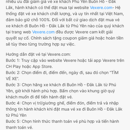
nhiều ưu đãi giảm giá vé xe khách Phú Yên Buôn Hồ - Đắk
Lắk, hành khách có thể đặt mua tại website
Vexere.com
- Hệ
thống đặt vé xe khách chất lượng, và uy tín nhất tại Việt Nam,
đảm bảo giữ chỗ 100%. Đối với bất cứ giao dịch đặt mua vé
xe khách đi Buôn Hồ - Đắk Lắk từ Phú Yên nào của quý khách
tại trang web
Vexere.com
đều được Vexere cam kết giải
quyết sự cố. Chính sách tặng coupon giảm giá hoặc hoàn tiền
sẽ tùy theo từng trường hợp sự việc.
Hướng dẫn đặt vé tại Vexere.com:
Bước 1: Truy cập vào website Vexere hoặc tải app Vexere trên
CH Play hoặc App Store.
Bước 2: Chọn điểm đi, điểm đến, ngày đi, sau đó chọn “TÌM
VÉ XE”.
Bước 3: Chọn hãng xe khách đi Buôn Hồ - Đắk Lắk từ Phú
Yên, giờ khởi hành phù hợp. Bấm chọn vào khung giờ quý
khách muốn đi để tiến hành đặt vé.
Bước 4: Chọn vị trí/giường ghế, điểm đón, điểm trả và nhập
thông tin hành khách khi đặt mua vé xe đi Buôn Hồ - Đắk Lắk
từ Phú Yên
Bước 5: Chọn hình thức thanh toán vé phù hợp và tiến hành
thanh toán vé.