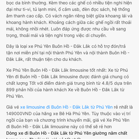
bọc da bình thường. Kèm theo các ghế có nhiều tiện nghi hiện
đại như ti-vi, tủ lạnh mini, ổ cắm usb, đèn đọc sách, hệ thống
âm thanh cao cấp. Có vách ngăn riêng biệt giữa khoang lái và
khoang hành khách. Khoảng cách giữa các ghế ngồi rất thoải
mái, không nhồi nhét. Luôn đáp ứng được nhu cầu về sang
trọng, thoải mái và tiện nghi trong việc di chuyển.
Đây là loại xe Phú Yên Buôn Hồ - Đắk Lắk có hỗ trợ đón/trả
tận nơi miễn phí tại nội thành Phú Yên và nội thành Buôn Hồ -
Đắk Lắk, rất thuận tiện cho du khách.
Xe Phú Yên Buôn Hồ - Đắk Lắk limousine tốt nhất: Xe từ Phú
Yên đi Buôn Hồ - Đắk Lắk limousine được đánh giá chung có
chất lượng Tốt với điểm đánh giá trung bình từ 4.8/5 dựa trên
899 phản hồi của hành khách Xe về Buôn Hồ - Đắk Lắk từ
Phú Yên.
Giá vé
xe limousine đi Buôn Hồ - Đắk Lắk từ Phú Yên
rẻ nhất là
149000VND của hãng xe Bê Hà Phú Yên. Tùy thuộc vào vị trí
ngồi của bạn và chương trình khuyến mãi, giá vé Xe Phú Yên
đi Buôn Hồ - Đắk Lắk limousine này có thể sẽ rẻ hơn
Dòng xe đi Buôn Hồ - Đắk Lắk từ Phú Yên giường nằm chất