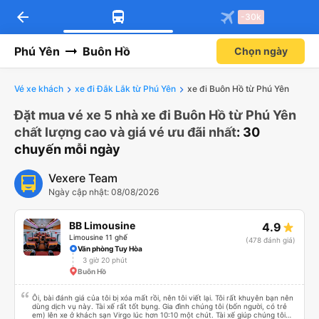
arrow_back
-30k
Phú Yên
Buôn Hồ
Chọn ngày
Vé xe khách
xe đi Đắk Lắk từ Phú Yên
xe đi Buôn Hồ từ Phú Yên
Đặt mua vé xe 5 nhà xe đi Buôn Hồ từ Phú Yên
chất lượng cao và giá vé ưu đãi nhất
: 30
chuyến mỗi ngày
Vexere Team
Ngày cập nhật: 08/08/2026
BB Limousine
4.9
Limousine 11 ghế
(478 đánh giá)
Văn phòng Tuy Hòa
3 giờ 20 phút
Buôn Hồ
Ôi, bài đánh giá của tôi bị xóa mất rồi, nên tôi viết lại. Tôi rất khuyên bạn nên
dùng dịch vụ này. Tài xế rất tốt bụng. Gia đình chúng tôi (bốn người, có trẻ
em) lên xe ở khách sạn Virgo lúc hơn 10:10 một chút. Tài xế giúp chúng tôi