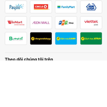
Theo dõi chúng tôi trên
Facebook
Tiktok
Youtube
Công ty TNHH Thương Mại Dịch Vụ Vexere
Địa chỉ đăng ký kinh doanh: 8C Chữ Đồng Tử, Phường Tân
Sơn Nhất, TP. Hồ Chí Minh, Việt Nam
Địa chỉ
:
Lầu 2, toà nhà H3 Circo Hoàng Diệu, 384 Hoàng Diệu,
Phường Khánh Hội, TP Hồ Chí Minh, Việt Nam
Tầng 3, toà nhà 101 Láng Hạ, 101 Láng Hạ, Phường Láng, TP.