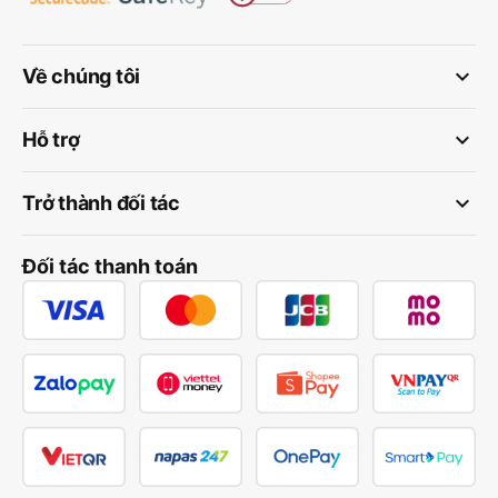
keyboard_arrow_down
Về chúng tôi
keyboard_arrow_down
Hỗ trợ
keyboard_arrow_down
Trở thành đối tác
Đối tác thanh toán