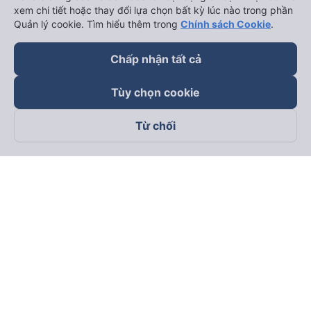
xem chi tiết hoặc thay đổi lựa chọn bất kỳ lúc nào trong phần
Quản lý cookie. Tìm hiểu thêm trong
Chính sách Cookie
.
Chấp nhận tất cả
Tùy chọn cookie
Từ chối
Theo dõi chúng tôi trên
Facebook
Tiktok
Youtube
Công ty TNHH Thương Mại Dịch Vụ Vexere
Địa chỉ đăng ký kinh doanh: 8C Chữ Đồng Tử, Phường Tân
Sơn Nhất, TP. Hồ Chí Minh, Việt Nam
Địa chỉ
:
Lầu 2, toà nhà H3 Circo Hoàng Diệu, 384 Hoàng Diệu,
Phường Khánh Hội, TP Hồ Chí Minh, Việt Nam
Tầng 3, toà nhà 101 Láng Hạ, 101 Láng Hạ, Phường Láng, TP.
Hà Nội, Việt Nam