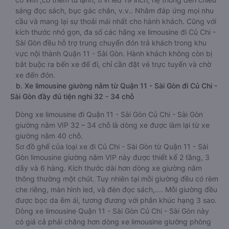
sáng đọc sách, bục gác chân, v.v.. Nhằm đáp ứng mọi nhu
cầu và mang lại sự thoải mái nhất cho hành khách. Cũng với
kích thước nhỏ gọn, đa số các hãng xe limousine đi Củ Chi -
Sài Gòn đều hỗ trợ trung chuyển đón trả khách trong khu
vực nội thành Quận 11 - Sài Gòn. Hành khách không còn bị
bắt buộc ra bến xe để đi, chỉ cần đặt vé trực tuyến và chờ
xe đến đón.
b. Xe limousine giường nằm từ Quận 11 - Sài Gòn đi Củ Chi -
Sài Gòn đầy đủ tiện nghi 32 - 34 chỗ
Dòng xe limousine đi Quận 11 - Sài Gòn Củ Chi - Sài Gòn
giường nằm VIP 32 – 34 chỗ là dòng xe được làm lại từ xe
giường nằm 40 chỗ.
Sơ đồ ghế của loại xe đi Củ Chi - Sài Gòn từ Quận 11 - Sài
Gòn limousine giường nằm VIP này được thiết kế 2 tầng, 3
dãy và 6 hàng. Kích thước dài hơn dòng xe giường nằm
thông thường một chút. Tuy nhiên tại mỗi giường đều có rèm
che riêng, màn hình led, và đèn đọc sách,…. Mỗi giường đều
được bọc da êm ái, tương đương với phân khúc hạng 3 sao.
Dòng xe limousine Quận 11 - Sài Gòn Củ Chi - Sài Gòn này
có giá cả phải chăng hơn dòng xe limousine giường phòng