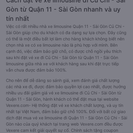
Cách đặt vé xe limousine đi Củ Chi - Sài
Gòn từ Quận 11 - Sài Gòn nhanh và uy
tín nhất
Việc có rất nhiều nhà xe limousine Quận 11 - Sài Gòn Củ Chi -
Sài Gòn giúp cho du khách có đa dạng sự lựa chọn. Đây cũng
có thể là một điều bất lợi làm cho hàng khách không biết nên
chọn nhà xe có xe limousine nào là phù hợp với mình. Bên
cạnh đó, việc đảm bảo giữ chỗ, có được chỗ ngồi yêu thích
sau khi đặt vé xe đi Củ Chi - Sài Gòn từ Quận 11 - Sài Gòn
limousine giữa nhà xe với khách hàng sau khi đặt trực tiếp
vẫn chưa được đảm bảo 100%.
Cho nên để dễ dàng so sánh giá, xem đánh giá chất lượng
các nhà xe đi, được đảm bảo quyền lợi cao nhất, được hưởng
nhiều ưu đãi giảm giá vé xe limousine đi Củ Chi - Sài Gòn từ
Quận 11 - Sài Gòn, hành khách có thể đặt mua tại website
Vexere.com- Hệ thống đặt vé xe khách chất lượng, và uy tín
nhất tại Việt Nam, đảm bảo giữ chỗ 100%. Đối với bất cứ giao
dịch đặt mua vé xe limousine đi Quận 11 - Sài Gòn Củ Chi - Sài
Gòn nào của quý khách tại trang web Vexere.com đều được
Vexere cam kết giải quyết sự cố. Chính sách tặng coupon