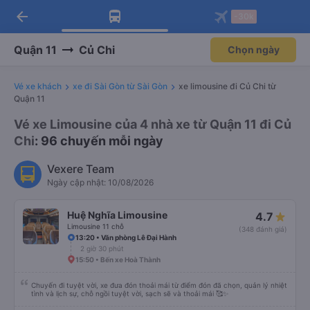
arrow_back
Tải app Vexere ngay!
Tải app Vexere
-30k
Mở app
Mở app
Nhận ưu đãi thành viên độc
-30k/ghế khi đặt vé máy bay qua
quyền
app
Quận 11
Củ Chi
Chọn ngày
Vé xe khách
xe đi Sài Gòn từ Sài Gòn
xe limousine đi Củ Chi từ
Quận 11
Vé xe Limousine của 4 nhà xe từ Quận 11 đi Củ
Chi
: 96 chuyến mỗi ngày
Vexere Team
Ngày cập nhật: 10/08/2026
Huệ Nghĩa Limousine
4.7
Limousine 11 chỗ
(348 đánh giá)
13:20 • Văn phòng Lê Đại Hành
2 giờ 30 phút
15:50 • Bến xe Hoà Thành
Chuyến đi tuyệt vời, xe đưa đón thoải mái từ điểm đón đã chọn, quản lý nhiệt
tình và lịch sự, chỗ ngồi tuyệt vời, sạch sẽ và thoải mái 🥰✨