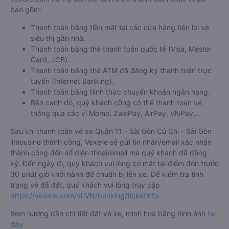
bao gồm:
Thanh toán bằng tiền mặt tại các cửa hàng tiện lợi và
siêu thị gần nhà.
Thanh toán bằng thẻ thanh toán quốc tế (Visa, Master
Card, JCB).
Thanh toán bằng thẻ ATM đã đăng ký thanh toán trực
tuyến (Internet Banking).
Thanh toán bằng hình thức chuyển khoản ngân hàng.
Bên cạnh đó, quý khách cũng có thể thanh toán vé
thông qua các ví Momo, ZaloPay, AirPay, VNPay,…
Sau khi thanh toán vé xe Quận 11 - Sài Gòn Củ Chi - Sài Gòn
limousine thành công, Vexere sẽ gửi tin nhắn/email xác nhận
thành công đến số điện thoại/email mà quý khách đã đăng
ký. Đến ngày đi, quý khách vui lòng có mặt tại điểm đón trước
30 phút giờ khởi hành để chuẩn bị lên xe. Để kiểm tra tình
trạng vé đã đặt, quý khách vui lòng truy cập
https://vexere.com/vi-VN/booking/ticketinfo
Xem hướng dẫn chi tiết đặt vé xe, minh họa bằng hình ảnh
tại
đây
.