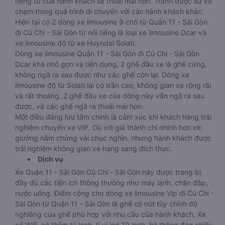
riêng tư của hành khách sẽ thoải mái hơn. Tránh được sự va
chạm trong quá trình di chuyển với các hành khách khác.
Hiện tại có 2 dòng xe limousine 9 chỗ từ Quận 11 - Sài Gòn
đi Củ Chi - Sài Gòn từ nổi tiếng là loại xe limousine Dcar và
xe limousine độ từ xe Huyndai Solati.
Dòng xe limousine Quận 11 - Sài Gòn đi Củ Chi - Sài Gòn
Dcar khá nhỏ gọn và tiện dụng, 2 ghế đầu xe là ghế cứng,
không ngã ra sau được như các ghế còn lại. Dòng xe
limousine độ từ Solati lại có trần cao, không gian xe rộng rãi
và rất thoáng. 2 ghế đầu xe của dòng này vẫn ngã ra sau
được, và các ghế ngã ra thoải mái hơn.
Một điều đáng lưu tâm chính là cảm xúc khi khách hàng trải
nghiệm chuyến xe VIP. Dù với giá thành chỉ nhỉnh hơn xe
giường nằm chừng vài chục nghìn, nhưng hành khách được
trải nghiệm không gian xe hạng sang đích thực.
Dịch vụ
Xe Quận 11 - Sài Gòn Củ Chi - Sài Gòn này được trang bị
đầy đủ các tiện ích thông thường như máy lạnh, chăn đắp,
nước uống. Điểm cộng cho dòng xe limousine Vip đi Củ Chi -
Sài Gòn từ Quận 11 - Sài Gòn là ghế có nút tùy chỉnh độ
nghiêng của ghế phù hợp với nhu cầu của hành khách. Xe
có Wifi ,có thêm tủ lạnh, ti vi led 19 inch, hệ thống đèn chiếu