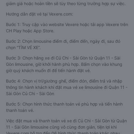
giảm giá hoặc hoàn tiền sẽ tùy theo từng trường hợp sự việc.
Hướng dẫn đặt vé tại Vexere.com:
Bước 1: Truy cập vào website Vexere hoặc tải app Vexere trên
CH Play hoặc App Store.
Bước 2: Chọn limousine điểm đi, điểm đến, ngày đi, sau đó
chọn “TÌM VÉ XE”.
Bước 3: Chọn hãng xe đi Củ Chi - Sài Gòn từ Quận 11 - Sài
Gòn limousine, giờ khởi hành phù hợp. Bấm chọn vào khung
giờ quý khách muốn đi để tiến hành đặt vé.
Bước 4: Chọn vị trí/giường ghế, điểm đón, điểm trả và nhập
thông tin hành khách khi đặt mua vé xe limousine đi Quận 11 -
Sài Gòn Củ Chi - Sài Gòn
Bước 5: Chọn hình thức thanh toán vé phù hợp và tiến hành
thanh toán vé.
Việc đặt mua và thanh toán vé xe đi Củ Chi - Sài Gòn từ Quận
11 - Sài Gòn limousine cũng vô cùng đơn giản, tiện lợi khi
Vexere.com hỗ trợ đến 06 hình thức thanh toán khác nhau