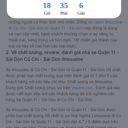
giải trí trong chuyến đi từ Quận 11 - Sài Gòn đến Củ Chi - Sài
Gòn.
Lưu ý 2 cabin cuối thường thiết kế nhỏ hơn phù hợp với
những người có thân hình nhỏ nhắn. Dòng
xe cabin limousine
đi Củ Chi - Sài Gòn từ Quận 11 - Sài Gòn
này đang là dòng
xe cao cấp nhất, hành khách thường chọn vì sự riêng tư,
thoải mái, sang trọng và tiện nghi. Tất nhiên giá thành của
loại xe này sẽ cao hơn các loại khác.
2. Về chất lượng, review, đánh giá nhà xe Quận 11 -
Sài Gòn Củ Chi - Sài Gòn limousine
Xe limousine đi Củ Chi - Sài Gòn từ Quận 11 - Sài Gòn tốt nhất
được phân loại chất lượng dựa trên đánh giá từ 1 đến 5 của
khách hàng với các tiêu chí như: Chất lượng xe limousine,
Đúng giờ, Chất lượng phục vụ trên
Vexere.com
. Đánh giá này
được viết trực tiếp bởi các khách hàng đã trải nghiệm các
hãng Xe Quận 11 - Sài Gòn đi Củ Chi - Sài Gòn.
Xe limousine đi Củ Chi - Sài Gòn từ Quận 11 - Sài Gòn được
phân loại chất lượng tốt nhất là xe Huệ Nghĩa Limousine đi Củ
Chi - Sài Gòn từ Quận 11 - Sài Gòn đạt 4.7 / 5 điểm dựa trên
các tiêu chí như: Chất lượng xe, Đúng giờ, Chất lượng phục