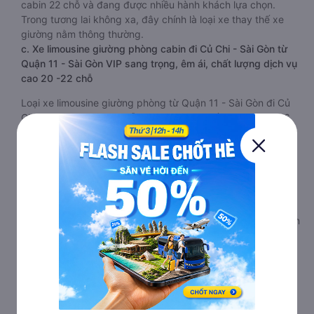
cabin 22 chỗ và đang được nhiều hành khách lựa chọn.
Trong tương lai không xa, đây chính là loại xe thay thế xe
giường nằm thông thường.
c. Xe limousine giường phòng cabin đi Củ Chi - Sài Gòn từ
Quận 11 - Sài Gòn VIP sang trọng, êm ái, chất lượng dịch vụ
cao 20 -22 chỗ
Loại xe limousine giường phòng từ Quận 11 - Sài Gòn đi Củ
Chi - Sài Gòn 20 - 22 chỗ được chia làm 2 tầng, 2 dãy và 6
hàng, mỗi hàng là 2 cabin riêng biệt. Trong mỗi xe limousine
Quận 11 - Sài Gòn Củ Chi - Sài Gòn cabin được trang bị rất
nhiều tiện ích phục vụ hành khách suốt hành trình.
Mỗi phòng, cabin đều có gối nằm rời, có gối ôm, có cái mền
to hơn và dây an toàn seat belt. Giường rộng và dài hơn hai
loại trên, có thể lăn lộn thoải mái. Đặc biệt là hệ thống
massage sẽ giúp bạn thư giãn trong những giờ nằm xe Quận
11 - Sài Gòn đến Củ Chi - Sài Gòn dài. Bảng điều khiển chính
nằm ngay cạnh đầu để tiện tay tuỳ chỉnh gồm: một cái nút
to đùng để gọi tiếp viên, 2 cổng USB , 1 jack cắm 3.5mm và
3 cái nút có biểu tượng nguồn dùng để tắt/mở dàn đèn
chính của buồng nằm chạy dọc trên đầu, đèn dưới chân và
màn hình tv có đầy đủ phim chuẩn HD phục vụ hành khách