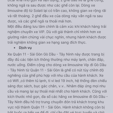
không ngã ra sau được như các ghế còn lại. Dòng xe
limousine độ từ Solati lại có trần cao, không gian xe rộng rãi
và rất thoáng. 2 ghế đầu xe của dòng này vẫn ngã ra sau
được, và các ghế ngã ra thoải mái hơn.
Một điều đáng lưu tâm chính là cảm xúc khi khách hàng trải
nghiệm chuyến xe VIP. Dù với giá thành chỉ nhỉnh hơn xe
giường nằm chừng vài chục nghìn, nhưng hành khách được
trải nghiệm không gian xe hạng sang đích thực.
Dịch vụ
Xe Quận 11 - Sài Gòn Gò Dầu - Tây Ninh này được trang bị
đầy đủ các tiện ích thông thường như máy lạnh, chăn đắp,
nước uống. Điểm cộng cho dòng xe limousine Vip đi Gò Dầu
- Tây Ninh từ Quận 11 - Sài Gòn là ghế có nút tùy chỉnh độ
nghiêng của ghế phù hợp với nhu cầu của hành khách. Xe
có Wifi ,có thêm tủ lạnh, ti vi led 19 inch, hệ thống đèn chiếu
sáng đọc sách, bục gác chân, v.v.. Nhằm đáp ứng mọi nhu
cầu và mang lại sự thoải mái nhất cho hành khách. Cũng với
kích thước nhỏ gọn, đa số các hãng xe limousine đi Gò Dầu -
Tây Ninh đều hỗ trợ trung chuyển đón trả khách trong khu
vực nội thành Quận 11 - Sài Gòn. Hành khách không còn bị
bắt buộc ra bến xe để đi, chỉ cần đặt vé trực tuyến và chờ