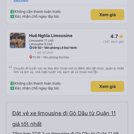
được, anh thật muốn tip cho bác tài. Xe này là xe Limousine nhưng mà vé xe
Xem thêm
bằng xe khách cũng 100k. Rất hài lòng, điểm duy nhất phải cải thiện là wifi
trên xe ko kết nối được.
Không cần thanh toán trước
Xem giá
Xác nhận chỗ ngay lập tức
Huệ Nghĩa Limousine
4.7
Limousine 11 chỗ
(347 đánh giá)
Limousine 9 chỗ
09:50 • Văn phòng Lê Đại Hành
1 giờ 30 phút
11:20 • Văn phòng Gò Dầu
Chuyến đi tuyệt vời, xe đưa đón thoải mái từ điểm đón đã chọn, quản lý nhiệt
tình và lịch sự, chỗ ngồi tuyệt vời, sạch sẽ và thoải mái 🥰✨
Không cần thanh toán trước
Xem giá
Xác nhận chỗ ngay lập tức
Đặt vé xe limousine đi Gò Dầu từ Quận 11
giá tốt nhất
Tổng hợp TOP 2 xe limousine đi Gò Dầu từ Quận 11 tốt