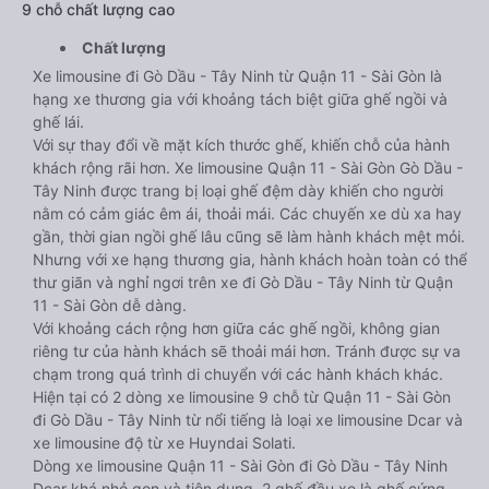
9 chỗ chất lượng cao
Chất lượng
Xe limousine đi Gò Dầu - Tây Ninh từ Quận 11 - Sài Gòn là
hạng xe thương gia với khoảng tách biệt giữa ghế ngồi và
ghế lái.
Với sự thay đổi về mặt kích thước ghế, khiến chỗ của hành
khách rộng rãi hơn. Xe limousine Quận 11 - Sài Gòn Gò Dầu -
Tây Ninh được trang bị loại ghế đệm dày khiến cho người
nằm có cảm giác êm ái, thoải mái. Các chuyến xe dù xa hay
gần, thời gian ngồi ghế lâu cũng sẽ làm hành khách mệt mỏi.
Nhưng với xe hạng thương gia, hành khách hoàn toàn có thể
thư giãn và nghỉ ngơi trên xe đi Gò Dầu - Tây Ninh từ Quận
11 - Sài Gòn dễ dàng.
Với khoảng cách rộng hơn giữa các ghế ngồi, không gian
riêng tư của hành khách sẽ thoải mái hơn. Tránh được sự va
chạm trong quá trình di chuyển với các hành khách khác.
Hiện tại có 2 dòng xe limousine 9 chỗ từ Quận 11 - Sài Gòn
đi Gò Dầu - Tây Ninh từ nổi tiếng là loại xe limousine Dcar và
xe limousine độ từ xe Huyndai Solati.
Dòng xe limousine Quận 11 - Sài Gòn đi Gò Dầu - Tây Ninh
Dcar khá nhỏ gọn và tiện dụng, 2 ghế đầu xe là ghế cứng,