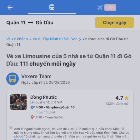
arrow_back
Tải app Vexere ngay!
Tải app Vexere
-30k
Mở app
Mở app
Nhận ưu đãi thành viên độc
-30k/ghế khi đặt vé máy bay qua
quyền
app
Quận 11
Gò Dầu
Chọn ngày
Vé xe khách
xe đi Tây Ninh từ Sài Gòn
xe limousine đi Gò Dầu từ
Quận 11
Vé xe Limousine của 5 nhà xe từ Quận 11 đi Gò
Dầu
: 111 chuyến mỗi ngày
Vexere Team
Ngày cập nhật: 06/08/2026
Đồng Phước
4.7
Limousine 12 chỗ VIP
(2204 đánh giá)
14:00 • Văn phòng Quận 10
1 giờ 10 phút
15:10 • Trạm Gò Dầu
Anh là người nước ngoài, do vấn đề visa 3:35 mới đi qua cửa khẩu Mộc Bài,
mà xe trung chuyển có liên lạc với anh liên tục và cập nhật tình hình. Cho dù
chỉ có 10 phút, xe trung chuyển vẫn đón anh và gửi lên xe kịp thời. Nếu mà