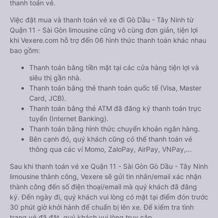
thanh toán vé.
Việc đặt mua và thanh toán vé xe đi Gò Dầu - Tây Ninh từ
Quận 11 - Sài Gòn limousine cũng vô cùng đơn giản, tiện lợi
khi Vexere.com hỗ trợ đến 06 hình thức thanh toán khác nhau
bao gồm:
Thanh toán bằng tiền mặt tại các cửa hàng tiện lợi và
siêu thị gần nhà.
Thanh toán bằng thẻ thanh toán quốc tế (Visa, Master
Card, JCB).
Thanh toán bằng thẻ ATM đã đăng ký thanh toán trực
tuyến (Internet Banking).
Thanh toán bằng hình thức chuyển khoản ngân hàng.
Bên cạnh đó, quý khách cũng có thể thanh toán vé
thông qua các ví Momo, ZaloPay, AirPay, VNPay,…
Sau khi thanh toán vé xe Quận 11 - Sài Gòn Gò Dầu - Tây Ninh
limousine thành công, Vexere sẽ gửi tin nhắn/email xác nhận
thành công đến số điện thoại/email mà quý khách đã đăng
ký. Đến ngày đi, quý khách vui lòng có mặt tại điểm đón trước
30 phút giờ khởi hành để chuẩn bị lên xe. Để kiểm tra tình
trạng vé đã đặt, quý khách vui lòng truy cập