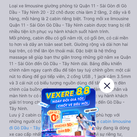
Loại xe limousine giường phòng từ Quận 11 - Sài Gòn đi Gò
Dầu - Tây Ninh 20 - 22 chỗ được chia làm 2 tầng, 2 dãy và 6
hàng, mỗi hàng là 2 cabin riêng biệt. Trong mỗi xe limousine
Quận 11 - Sài Gòn Gò Dầu - Tây Ninh cabin được trang bị rất
nhiều tiện ích phục vụ hành khách suốt hành trình.
Mỗi phòng, cabin đều có gối nằm rời, có gối ôm, có cái mền
to hơn và dây an toàn seat belt. Giường rộng và dài hơn hai
loại trên, có thể lăn lộn thoải mái. Đặc biệt là hệ thống
massage sẽ giúp bạn thư giãn trong những giờ nằm xe Quận
11 - Sài Gòn đến Gò Dầu - Tây Ninh dài. Bảng điều khiển
chính nằm ngay cạnh đầu để tiện tay tuỳ chỉnh gồm: một cái
nút to đùng để gọi tiếp viên, 2 cổng USB , 1 jack cắm 3.5mm
và 3 cái nút có biểu tượng nguồn dùng để tắt/mở dàn đèn
chính của buồng nằm chạy dọc trên đầu, đèn dưới chân và
màn hình tv có đầy đủ phim chuẩn HD phục vụ hành khách
giải trí trong chuyến đi từ Quận 11 - Sài Gòn đến Gò Dầu -
Tây Ninh.
Lưu ý 2 cabin cuối thường thiết kế nhỏ hơn phù hợp với
những người có thân hình nhỏ nhắn. Dòng
xe cabin limousine
đi Gò Dầu - Tây Ninh từ Quận 11 - Sài Gòn
này đang là dòng
xe cao cấp nhất, hành khách thường chọn vì sự riêng tư,