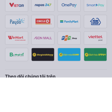
Theo dõi chúng tôi trên
Facebook
Tiktok
Youtube
Công ty TNHH Thương Mại Dịch Vụ Vexere
Địa chỉ đăng ký kinh doanh: 8C Chữ Đồng Tử, Phường Tân
Sơn Nhất, TP. Hồ Chí Minh, Việt Nam