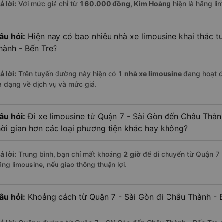
ả lời:
Với mức giá chỉ từ
160.000
đồng,
Kim Hoàng
hiện là hãng lim
âu hỏi:
Hiện nay có bao nhiêu nhà xe limousine khai thác t
hành - Bến Tre?
ả lời:
Trên tuyến đường này hiện có
1
nhà xe
limousine
đang hoạt 
a dạng về dịch vụ và mức giá.
âu hỏi:
Đi xe limousine từ Quận 7 - Sài Gòn đến Châu Thành
hời gian hơn các loại phương tiện khác hay không?
ả lời:
Trung bình, bạn chỉ mất khoảng
2 giờ
để di chuyển từ Quận 7 
ằng limousine, nếu giao thông thuận lợi.
âu hỏi:
Khoảng cách từ Quận 7 - Sài Gòn đi Châu Thành - B