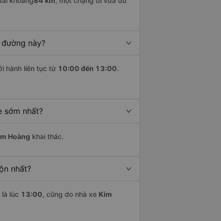
dài khoảng
84 km
, một chặng đi vừa đủ
n đường này?
i hành liên tục từ
10:00 đến 13:00
.
e sớm nhất?
im Hoàng
khai thác.
ộn nhất?
là lúc
13:00
, cũng do nhà xe
Kim