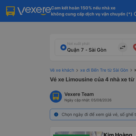
Cam kết hoàn 150% nếu nhà xe

không cung cấp dịch vụ vận chuyển (*)
in
Nơi xuất phát
import_export
Vé xe khách
xe đi Bến Tre từ Sài Gòn
Vé xe Limousine của 4 nhà xe từ
Vexere Team
Ngày cập nhật: 05/08/2026
Chọn ngày đi để xem giá vé, số ghế t
info
Kim Hoàng