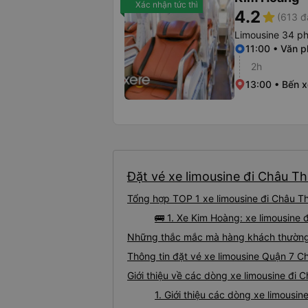
Xác nhận tức thì
4.2
star
(613 đ
Limousine 34 p
11:00 • Văn 
2h
13:00 • Bến x
Đặt vé xe limousine đi Châu Th
Tổng hợp TOP 1 xe limousine đi Châu T
🚌 1. Xe Kim Hoàng: xe limousine
Những thắc mắc mà hàng khách thường g
Thông tin đặt vé xe limousine Quận 7 
Giới thiệu về các dòng xe limousine đi
1. Giới thiệu các dòng xe limousi