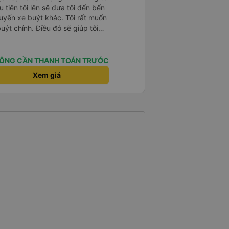
 tiên tôi lên sẽ đưa tôi đến bến
uyến xe buýt khác. Tôi rất muốn
ýt chính. Điều đó sẽ giúp tôi
 nhiều lần. Ngoài ra, xe buýt
huyến đi rất dễ chịu.
ÔNG CẦN THANH TOÁN TRƯỚC
Xem giá