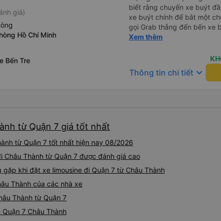
biết rằng chuyến xe buýt đầu
ánh giá)
xe buýt chính để bắt một ch
hòng
gọi Grab thẳng đến bến xe bu
phòng Hồ Chí Minh
không phải mang vác hành lý
Xem thêm
chính sạch sẽ, thoải mái và c
KH
e Bến Tre
keyboard_arrow_down
Thông tin chi tiết
ành từ Quận 7 giá tốt nhất
hành từ Quận 7 tốt nhất hiện nay 08/2026
 đi Châu Thành từ Quận 7 được đánh giá cao
ặp khi đặt xe limousine đi Quận 7 từ Châu Thành
Châu Thành của các nhà xe
 Châu Thành từ Quận 7
ne Quận 7 Châu Thành