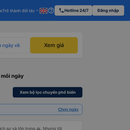
help_outline
phone
Hotline 24/7
Đăng nhập
re
Trở thành đối tác
arrow_drop_down
Xem giá
 ngày về
 mỗi ngày
Xem bộ lọc chuyến phổ biến
Chọn ngày
ch sự và tôn trọng 🙏. Nhưng tôi