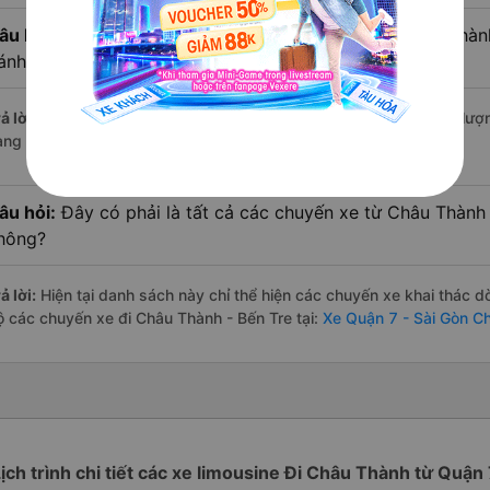
âu hỏi:
Xe limousine nào từ Quận 7 - Sài Gòn đi Châu Thàn
ánh giá tốt nhất?
ả lời:
Trong số các hãng,
Kim Hoàng
nổi bật nhất với điểm chất lư
àng – một con số minh chứng cho dịch vụ cao cấp và uy tín.
âu hỏi:
Đây có phải là tất cả các chuyến xe từ Châu Thành 
hông?
ả lời:
Hiện tại danh sách này chỉ thể hiện các chuyến xe khai thác d
ộ các chuyến xe đi Châu Thành - Bến Tre tại:
Xe Quận 7 - Sài Gòn C
ịch trình chi tiết các xe limousine Đi Châu Thành từ Quận