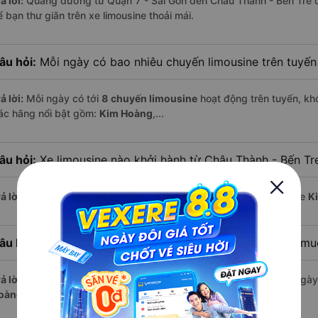
ả lời:
Quãng đường từ Quận 7 - Sài Gòn đến Châu Thành - Bến Tre 
 bạn thư giãn trên xe limousine thoải mái.
âu hỏi:
Mỗi ngày có bao nhiêu chuyến limousine trên tuyế
ả lời:
Mỗi ngày có tới
8 chuyến limousine
hoạt động trên tuyến, khở
ác hãng nổi bật gồm:
Kim Hoàng
,...
âu hỏi:
Xe limousine nào khởi hành từ Châu Thành - Bến Tr
ả lời:
Chuyến limousine sớm nhất khởi hành lúc
10:00
, do nhà xe
K
âu hỏi:
Xe limousine nào khởi hành từ Quận 7 - Sài Gòn mu
ả lời:
Nếu bạn muốn đi chuyến muộn, lựa chọn cuối cùng trong ngày 
oàng
vận hành.