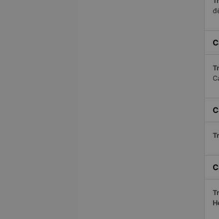
Tr
để
C
Tr
C
C
Tr
C
Tr
H