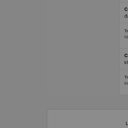
C
đ
Tr
h
C
k
Tr
b
L