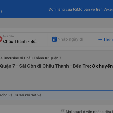
Đơn hàng của tôi
Mở bán vé trên Vexe
fo
Nơi đến
add
Nhập ngày đi
Thêm
xe limousine đi Châu Thành từ Quận 7
 Quận 7 - Sài Gòn đi Châu Thành - Bến Tre
: 8 chuyến
rống và ưu đãi khi đặt vé
Mọi người ở văn phòng đều lị