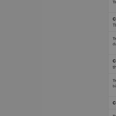
Tr
C
T
Tr
đ
C
t
Tr
b
C