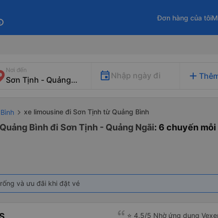
Đơn hàng của tôi
M
fo
Nơi đến
add
Nhập ngày đi
Thêm
xe limousine đi Sơn Tịnh từ Quảng Bình
 Bình
 Quảng Bình đi Sơn Tịnh - Quảng Ngãi
: 6 chuyến mỗi
rống và ưu đãi khi đặt vé
S
⭐ 4.5/5 Nhờ ứng dụng Vexer