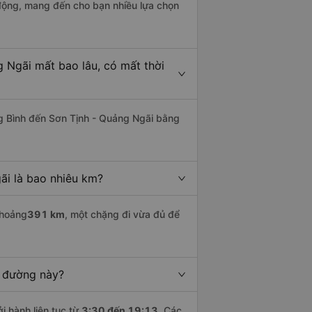
động, mang đến cho bạn nhiều lựa chọn
 Ngãi mất bao lâu, có mất thời
g Bình đến Sơn Tịnh - Quảng Ngãi bằng
ãi là bao nhiêu km?
khoảng
391 km
, một chặng đi vừa đủ để
n đường này?
i hành liên tục từ
3:30 đến 19:13
. Các