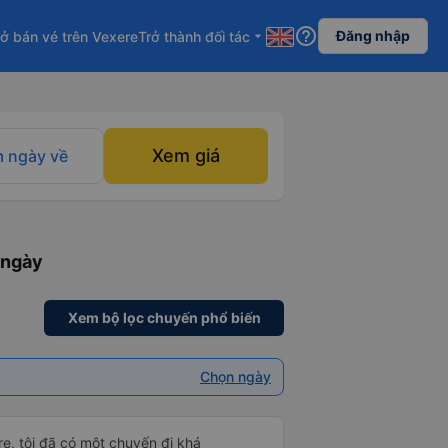
help_outline
Đăng nhập
ở bán vé trên Vexere
Trở thành đối tác
arrow_drop_down
Xem giá
 ngày về
 ngày
Xem bộ lọc chuyến phổ biến
Chọn ngày
e, tôi đã có một chuyến đi khá