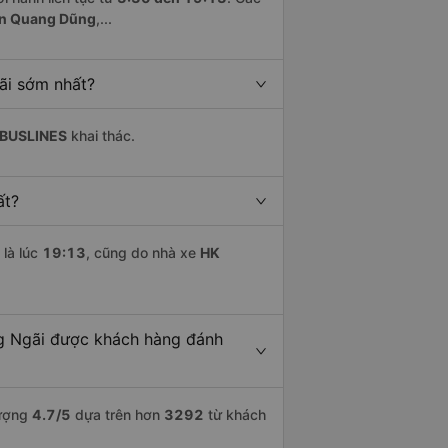
ân Quang Dũng
,...
ãi sớm nhất?
 BUSLINES
khai thác.
ất?
là lúc
19:13
, cũng do nhà xe
HK
ng Ngãi được khách hàng đánh
lượng
4.7
/5
dựa trên hơn
3292
từ khách