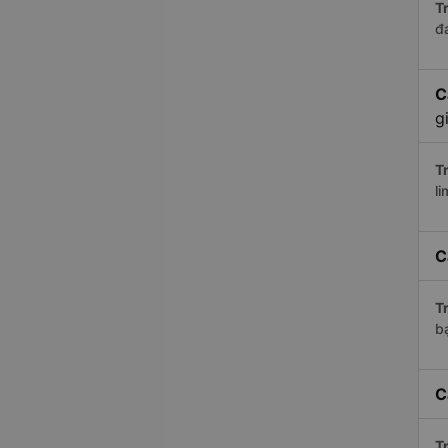
Tr
đ
C
g
Tr
li
C
Tr
bạ
C
Tr