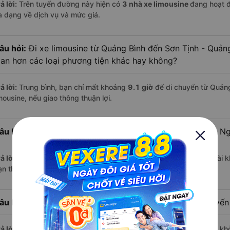
ả lời:
Trên tuyến đường này hiện có
3
nhà xe
limousine
đang hoạt 
a dạng về dịch vụ và mức giá.
âu hỏi:
Đi xe limousine từ Quảng Bình đến Sơn Tịnh - Quảng
ian hơn các loại phương tiện khác hay không?
ả lời:
Trung bình, bạn chỉ mất khoảng
9.1 giờ
để di chuyển từ Quản
mousine, nếu giao thông thuận lợi.
âu hỏi:
Khoảng cách từ Quảng Bình đi Sơn Tịnh - Quảng Ng
ả lời:
Quãng đường từ Quảng Bình đến Sơn Tịnh - Quảng Ngãi dài 
n thư giãn trên xe limousine thoải mái.
âu hỏi:
Mỗi ngày có bao nhiêu chuyến limousine trên tuyế
ả lời:
Mỗi ngày có tới
6 chuyến limousine
hoạt động trên tuyến, khở