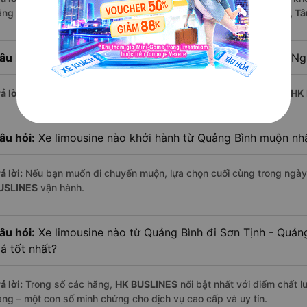
ãng nổi bật gồm:
HK BUSLINES, Tân Quang Dũng - Mến Thương, T
âu hỏi:
Xe limousine nào khởi hành từ Sơn Tịnh - Quảng Ng
ả lời:
Chuyến limousine sớm nhất khởi hành lúc
3:30
, do nhà xe
HK
âu hỏi:
Xe limousine nào khởi hành từ Quảng Bình muộn nh
ả lời:
Nếu bạn muốn đi chuyến muộn, lựa chọn cuối cùng trong ngày 
USLINES
vận hành.
âu hỏi:
Xe limousine nào từ Quảng Bình đi Sơn Tịnh - Quả
iá tốt nhất?
ả lời:
Trong số các hãng,
HK BUSLINES
nổi bật nhất với điểm chất 
àng – một con số minh chứng cho dịch vụ cao cấp và uy tín.