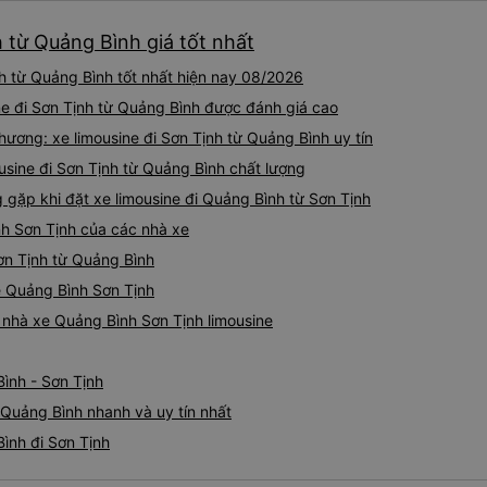
ký. Nhân viên chuyên nghiệp
lần xe rẽ 1 cái là ✈️ Ít đi x
sao cho cả app Vexere và H
h từ Quảng Bình giá tốt nhất
10/10.
triển để mang lại trải nghiệm
h từ Quảng Bình tốt nhất hiện nay 08/2026
ne đi Sơn Tịnh từ Quảng Bình được đánh giá cao
ương: xe limousine đi Sơn Tịnh từ Quảng Bình uy tín
usine đi Sơn Tịnh từ Quảng Bình chất lượng
ặp khi đặt xe limousine đi Quảng Bình từ Sơn Tịnh
nh Sơn Tịnh của các nhà xe
Sơn Tịnh từ Quảng Bình
ne Quảng Bình Sơn Tịnh
á nhà xe Quảng Bình Sơn Tịnh limousine
ình - Sơn Tịnh
 Quảng Bình nhanh và uy tín nhất
ình đi Sơn Tịnh