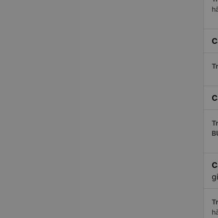
h
C
Tr
C
Tr
B
C
g
Tr
h