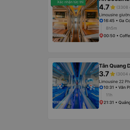
Xác nhận tức thì
4.7
star
(3308 
Limousine giườ
16:45 • Ga Co
8h5m
00:50 • Coffe
Tân Quang 
3.7
star
(3004 
Limousine 22 Ph
10:31 • Văn 
11h
21:31 • Quản