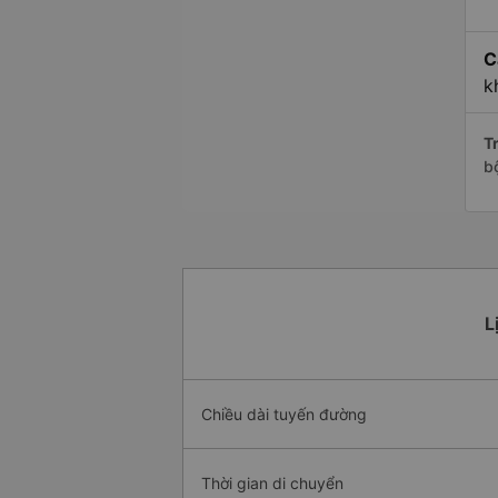
C
k
Tr
b
L
Chiều dài tuyến đường
Thời gian di chuyển