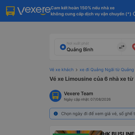
Cam kết hoàn 150% nếu nhà xe

không cung cấp dịch vụ vận chuyển (*)
in
Nơi xuất phát
import_export
Vé xe khách
xe đi Quảng Ngãi từ Quảng
Vé xe Limousine của 6 nhà xe từ
Vexere Team
Ngày cập nhật: 07/08/2026
Chọn ngày đi để xem giá vé, số ghế t
info
HK BUSLINE