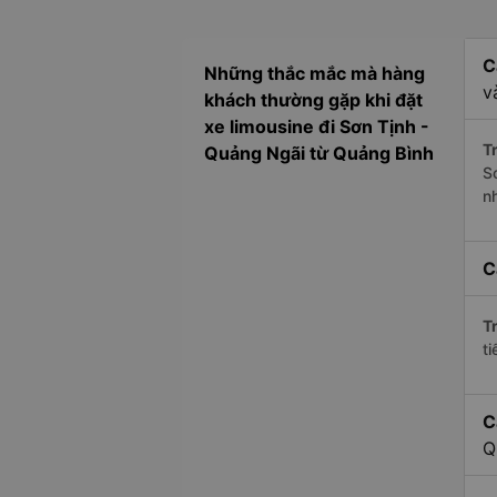
C
Những thắc mắc mà hàng
v
khách thường gặp khi đặt
xe limousine đi Sơn Tịnh -
Tr
Quảng Ngãi từ Quảng Bình
S
n
C
Tr
ti
C
Q