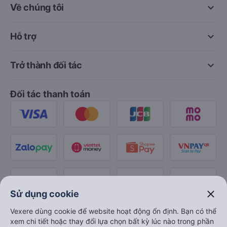
keyboard_arrow_down
Về chúng tôi
keyboard_arrow_down
Hỗ trợ
keyboard_arrow_down
Trở thành đối tác
Đối tác thanh toán
close
Sử dụng cookie
Vexere dùng cookie để website hoạt động ổn định. Bạn có thể
xem chi tiết hoặc thay đổi lựa chọn bất kỳ lúc nào trong phần