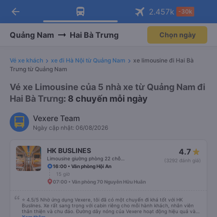
arrow_back
Tải app Vexere ngay!
Tải app Vexere
2.457
k
-30k
Mở app
Mở app
Nhận ưu đãi thành viên độc
-30k/ghế khi đặt vé máy bay qua
quyền
app
Quảng Nam
Hai Bà Trưng
Chọn ngày
Vé xe khách
xe đi Hà Nội từ Quảng Nam
xe limousine đi Hai Bà
Trưng từ Quảng Nam
Vé xe Limousine của 5 nhà xe từ Quảng Nam đi
Hai Bà Trưng
: 8 chuyến mỗi ngày
Vexere Team
Ngày cập nhật: 06/08/2026
HK BUSLINES
4.7
Limousine giường phòng 22 chỗ (WC)
(3292 đánh giá)
16:00 • Văn phòng Hội An
15 giờ
07:00 • Văn phòng 70 Nguyễn Hữu Huân
⭐ 4.5/5 Nhờ ứng dụng Vexere, tôi đã có một chuyến đi khá tốt với HK
Buslines. Xe rất sang trọng với cabin riêng cho mỗi hành khách, nhân viên
thân thiện và chu đáo. Đường dây nóng của Vexere hoạt động hiệu quả và