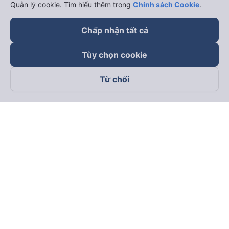
Quản lý cookie. Tìm hiểu thêm trong
Chính sách Cookie
.
Chấp nhận tất cả
Tùy chọn cookie
Từ chối
Theo dõi chúng tôi trên
Facebook
Tiktok
Youtube
Công ty TNHH Thương Mại Dịch Vụ Vexere
Địa chỉ đăng ký kinh doanh: 8C Chữ Đồng Tử, Phường Tân
Sơn Nhất, TP. Hồ Chí Minh, Việt Nam
Địa chỉ
:
Lầu 2, toà nhà H3 Circo Hoàng Diệu, 384 Hoàng Diệu,
Phường Khánh Hội, TP Hồ Chí Minh, Việt Nam
Tầng 3, toà nhà 101 Láng Hạ, 101 Láng Hạ, Phường Láng, TP.
Hà Nội, Việt Nam
Giấy chứng nhận ĐKKD số 0315133726 do Sở KH và ĐT TP.