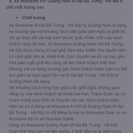
a. Xe limousine VIP Quảng Nam đi Hai Bà Trưng - Hà Nội 9
chỗ chất lượng cao
Chất lượng
Xe limousine đi Hai Bà Trưng - Hà Nội từ Quảng Nam là hạng
xe thương gia với khoảng tách biệt giữa ghế ngồi và ghế lái.
Với sự thay đổi về mặt kích thước ghế, khiến chỗ của hành
khách rộng rãi hơn. Xe limousine Quảng Nam Hai Bà Trưng -
Hà Nội được trang bị loại ghế đệm dày khiến cho người nằm
có cảm giác êm ái, thoải mái. Các chuyến xe dù xa hay gần,
thời gian ngồi ghế lâu cũng sẽ làm hành khách mệt mỏi.
Nhưng với xe hạng thương gia, hành khách hoàn toàn có thể
thư giãn và nghỉ ngơi trên xe đi Hai Bà Trưng - Hà Nội từ
Quảng Nam dễ dàng.
Với khoảng cách rộng hơn giữa các ghế ngồi, không gian
riêng tư của hành khách sẽ thoải mái hơn. Tránh được sự va
chạm trong quá trình di chuyển với các hành khách khác.
Hiện tại có 2 dòng xe limousine 9 chỗ từ Quảng Nam đi Hai
Bà Trưng - Hà Nội từ nổi tiếng là loại xe limousine Dcar và xe
limousine độ từ xe Huyndai Solati.
Dòng xe limousine Quảng Nam đi Hai Bà Trưng - Hà Nội
Dcar khá nhỏ gọn và tiện dụng, 2 ghế đầu xe là ghế cứng,