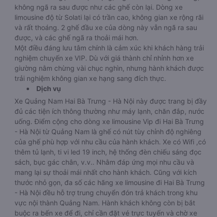
không ngã ra sau được như các ghế còn lại. Dòng xe
limousine độ từ Solati lại có trần cao, không gian xe rộng rãi
và rất thoáng. 2 ghế đầu xe của dòng này vẫn ngã ra sau
được, và các ghế ngã ra thoải mái hơn.
Một điều đáng lưu tâm chính là cảm xúc khi khách hàng trải
nghiệm chuyến xe VIP. Dù với giá thành chỉ nhỉnh hơn xe
giường nằm chừng vài chục nghìn, nhưng hành khách được
trải nghiệm không gian xe hạng sang đích thực.
Dịch vụ
Xe Quảng Nam Hai Bà Trưng - Hà Nội này được trang bị đầy
đủ các tiện ích thông thường như máy lạnh, chăn đắp, nước
uống. Điểm cộng cho dòng xe limousine Vip đi Hai Bà Trưng
- Hà Nội từ Quảng Nam là ghế có nút tùy chỉnh độ nghiêng
của ghế phù hợp với nhu cầu của hành khách. Xe có Wifi ,có
thêm tủ lạnh, ti vi led 19 inch, hệ thống đèn chiếu sáng đọc
sách, bục gác chân, v.v.. Nhằm đáp ứng mọi nhu cầu và
mang lại sự thoải mái nhất cho hành khách. Cũng với kích
thước nhỏ gọn, đa số các hãng xe limousine đi Hai Bà Trưng
- Hà Nội đều hỗ trợ trung chuyển đón trả khách trong khu
vực nội thành Quảng Nam. Hành khách không còn bị bắt
buộc ra bến xe để đi, chỉ cần đặt vé trực tuyến và chờ xe