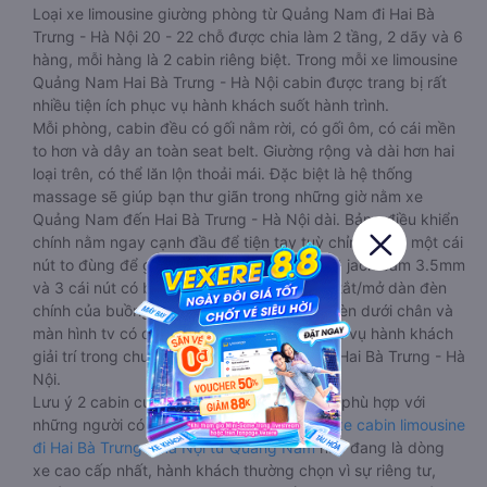
Loại xe limousine giường phòng từ Quảng Nam đi Hai Bà
Trưng - Hà Nội 20 - 22 chỗ được chia làm 2 tầng, 2 dãy và 6
hàng, mỗi hàng là 2 cabin riêng biệt. Trong mỗi xe limousine
Quảng Nam Hai Bà Trưng - Hà Nội cabin được trang bị rất
nhiều tiện ích phục vụ hành khách suốt hành trình.
Mỗi phòng, cabin đều có gối nằm rời, có gối ôm, có cái mền
to hơn và dây an toàn seat belt. Giường rộng và dài hơn hai
loại trên, có thể lăn lộn thoải mái. Đặc biệt là hệ thống
massage sẽ giúp bạn thư giãn trong những giờ nằm xe
Quảng Nam đến Hai Bà Trưng - Hà Nội dài. Bảng điều khiển
chính nằm ngay cạnh đầu để tiện tay tuỳ chỉnh gồm: một cái
nút to đùng để gọi tiếp viên, 2 cổng USB , 1 jack cắm 3.5mm
và 3 cái nút có biểu tượng nguồn dùng để tắt/mở dàn đèn
chính của buồng nằm chạy dọc trên đầu, đèn dưới chân và
màn hình tv có đầy đủ phim chuẩn HD phục vụ hành khách
giải trí trong chuyến đi từ Quảng Nam đến Hai Bà Trưng - Hà
Nội.
Lưu ý 2 cabin cuối thường thiết kế nhỏ hơn phù hợp với
những người có thân hình nhỏ nhắn. Dòng
xe cabin limousine
đi Hai Bà Trưng - Hà Nội từ Quảng Nam
này đang là dòng
xe cao cấp nhất, hành khách thường chọn vì sự riêng tư,