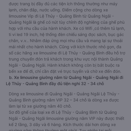
được trang bị đầy đủ các tiện ích thông thường như máy
lạnh, chăn đắp, nước uống. Điểm cộng cho dòng xe
limousine Vip đi Lệ Thủy - Quảng Bình từ Quảng Ngãi -
Quảng Ngãi là ghế có nút tùy chỉnh độ nghiêng của ghế phù
hợp với nhu cầu của hành khách. Xe có Wifi ,có thêm tủ lạnh,
ti vi led 19 inch, hệ thống đèn chiếu sáng đọc sách, bục gác
chân, v.v.. Nhằm đáp ứng mọi nhu cầu và mang lại sự thoải
mái nhất cho hành khách. Cũng với kích thước nhỏ gọn, đa
số các hãng xe limousine đi Lệ Thủy - Quảng Bình đều hỗ trợ
trung chuyển đón trả khách trong khu vực nội thành Quảng
Ngãi - Quảng Ngãi. Hành khách không còn bị bắt buộc ra
bến xe để đi, chỉ cần đặt vé trực tuyến và chờ xe đến đón.
b. Xe limousine giường nằm từ Quảng Ngãi - Quảng Ngãi đi
Lệ Thủy - Quảng Bình đầy đủ tiện nghi 32 - 34 chỗ
Dòng xe limousine đi Quảng Ngãi - Quảng Ngãi Lệ Thủy -
Quảng Bình giường nằm VIP 32 – 34 chỗ là dòng xe được
làm lại từ xe giường nằm 40 chỗ.
Sơ đồ ghế của loại xe đi Lệ Thủy - Quảng Bình từ Quảng
Ngãi - Quảng Ngãi limousine giường nằm VIP này được thiết
kế 2 tầng, 3 dãy và 6 hàng. Kích thước dài hơn dòng xe
giường nằm thông thường một chút. Tuy nhiên tại mỗi