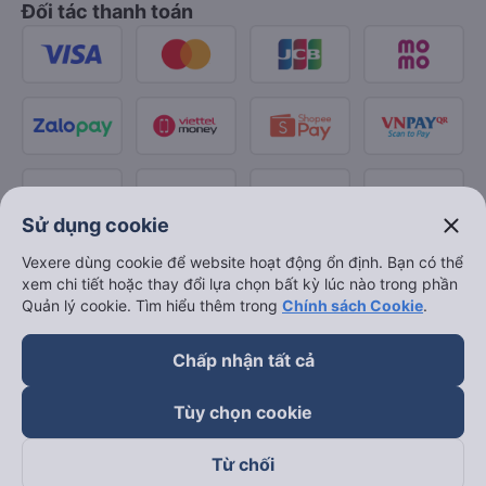
Đối tác thanh toán
close
Sử dụng cookie
Vexere dùng cookie để website hoạt động ổn định. Bạn có thể
xem chi tiết hoặc thay đổi lựa chọn bất kỳ lúc nào trong phần
Quản lý cookie. Tìm hiểu thêm trong
Chính sách Cookie
.
Chấp nhận tất cả
Tùy chọn cookie
Từ chối