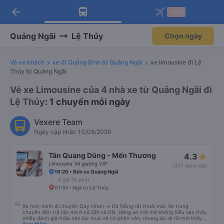
arrow_back
Tải app Vexere ngay!
Tải app Vexere
-30k
Mở app
Mở app
Nhận ưu đãi thành viên độc
-30k/ghế khi đặt vé máy bay qua
quyền
app
Quảng Ngãi
Lệ Thủy
Chọn ngày
Vé xe khách
xe đi Quảng Bình từ Quảng Ngãi
xe limousine đi Lệ
Thủy từ Quảng Ngãi
Vé xe Limousine của 4 nhà xe từ Quảng Ngãi đi
Lệ Thủy
: 1 chuyến mỗi ngày
Vexere Team
Ngày cập nhật: 10/08/2026
Tân Quang Dũng - Mến Thương
4.3
Limousine 34 giường VIP
(377 đánh giá)
19:20 • Bến xe Quảng Ngãi
6 giờ 35 phút
01:55 • Ngã tư Lệ Thủy
Xe mới, mình đi chuyến Quy Nhơn -> Đà Nẵng rất thoải mái. Xe trung
chuyển đón trả tận nơi ở cả QN và ĐN. Hãng xe mới mà không hiểu sao thấy
nhiều đánh giá thấp nên lúc mua vé có phân vân, nhưng lúc đi rồi mới thấy