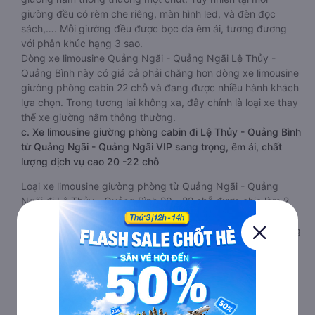
giường đều có rèm che riêng, màn hình led, và đèn đọc
sách,…. Mỗi giường đều được bọc da êm ái, tương đương
với phân khúc hạng 3 sao.
Dòng xe limousine Quảng Ngãi - Quảng Ngãi Lệ Thủy -
Quảng Bình này có giá cả phải chăng hơn dòng xe limousine
giường phòng cabin 22 chỗ và đang được nhiều hành khách
lựa chọn. Trong tương lai không xa, đây chính là loại xe thay
thế xe giường nằm thông thường.
c. Xe limousine giường phòng cabin đi Lệ Thủy - Quảng Bình
từ Quảng Ngãi - Quảng Ngãi VIP sang trọng, êm ái, chất
lượng dịch vụ cao 20 -22 chỗ
Loại xe limousine giường phòng từ Quảng Ngãi - Quảng
Ngãi đi Lệ Thủy - Quảng Bình 20 - 22 chỗ được chia làm 2
tầng, 2 dãy và 6 hàng, mỗi hàng là 2 cabin riêng biệt. Trong
mỗi xe limousine Quảng Ngãi - Quảng Ngãi Lệ Thủy - Quảng
Bình cabin được trang bị rất nhiều tiện ích phục vụ hành
khách suốt hành trình.
Mỗi phòng, cabin đều có gối nằm rời, có gối ôm, có cái mền
to hơn và dây an toàn seat belt. Giường rộng và dài hơn hai
loại trên, có thể lăn lộn thoải mái. Đặc biệt là hệ thống