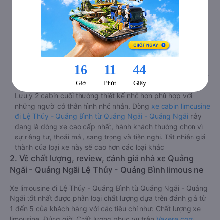
massage sẽ giúp bạn thư giãn trong những giờ nằm xe
Quảng Ngãi - Quảng Ngãi đến Lệ Thủy - Quảng Bình dài.
Bảng điều khiển chính nằm ngay cạnh đầu để tiện tay tuỳ
chỉnh gồm: một cái nút to đùng để gọi tiếp viên, 2 cổng USB
, 1 jack cắm 3.5mm và 3 cái nút có biểu tượng nguồn dùng
để tắt/mở dàn đèn chính của buồng nằm chạy dọc trên đầu,
đèn dưới chân và màn hình tv có đầy đủ phim chuẩn HD
phục vụ hành khách giải trí trong chuyến đi từ Quảng Ngãi -
Quảng Ngãi đến Lệ Thủy - Quảng Bình.
Lưu ý 2 cabin cuối thường thiết kế nhỏ hơn phù hợp với
những người có thân hình nhỏ nhắn. Dòng
xe cabin limousine
đi Lệ Thủy - Quảng Bình từ Quảng Ngãi - Quảng Ngãi
này
đang là dòng xe cao cấp nhất, hành khách thường chọn vì
sự riêng tư, thoải mái, sang trọng và tiện nghi. Tất nhiên giá
thành của loại xe này sẽ cao hơn các loại khác.
2. Về chất lượng, review, đánh giá nhà xe Quảng
Ngãi - Quảng Ngãi Lệ Thủy - Quảng Bình limousine
Xe limousine đi Lệ Thủy - Quảng Bình từ Quảng Ngãi - Quảng
Ngãi tốt nhất được phân loại chất lượng dựa trên đánh giá từ
1 đến 5 của khách hàng với các tiêu chí như: Chất lượng xe
limousine, Đúng giờ, Chất lượng phục vụ trên
Vexere.com
.