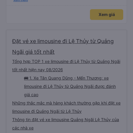
tuyệt vời. Mọi nhân viên đều thân thiện, nhiệt tình. Nhắn tin cho anh phụ lái
Xem thêm
nếu muốn đi vệ sinh và ảnh vui vẻ dừng xe ở trạm xăng gần nhất để nhà
mình xuống đi!! Mấy xe khác có khi nhăn nhó và chửi nhẹ rồi :) Xe mới, điều
hoà mạnh, sạch sẽ. Không hiểu sao nhiều đánh giá thấp? Mọi người ủng hộ
Xem giá
nhé, mình đi Quy Nhơn về Đà Nẵng mà cả xe có 7 khách, nhìn thương. Chúc
Tân Quang Dũng thành công.
Đặt vé xe limousine đi Lệ Thủy từ Quảng
Ngãi giá tốt nhất
Tổng hợp TOP 1 xe limousine đi Lệ Thủy từ Quảng Ngãi
tốt nhất hiện nay 08/2026
🚌 1. Xe Tân Quang Dũng - Mến Thương: xe
limousine đi Lệ Thủy từ Quảng Ngãi được đánh
giá cao
Những thắc mắc mà hàng khách thường gặp khi đặt xe
limousine đi Quảng Ngãi từ Lệ Thủy
Thông tin đặt vé xe limousine Quảng Ngãi Lệ Thủy của
các nhà xe