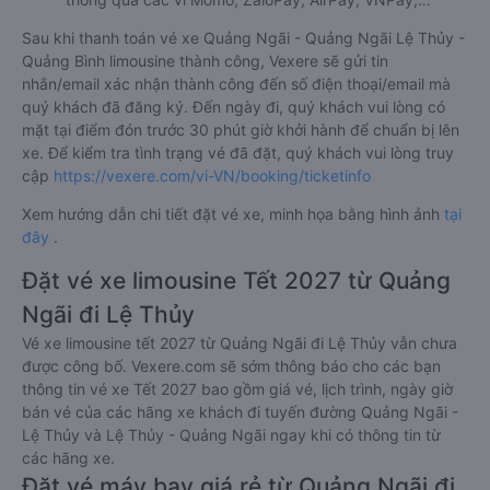
Sau khi thanh toán vé xe Quảng Ngãi - Quảng Ngãi Lệ Thủy -
Quảng Bình limousine thành công, Vexere sẽ gửi tin
nhắn/email xác nhận thành công đến số điện thoại/email mà
quý khách đã đăng ký. Đến ngày đi, quý khách vui lòng có
mặt tại điểm đón trước 30 phút giờ khởi hành để chuẩn bị lên
xe. Để kiểm tra tình trạng vé đã đặt, quý khách vui lòng truy
cập
https://vexere.com/vi-VN/booking/ticketinfo
Xem hướng dẫn chi tiết đặt vé xe, minh họa bằng hình ảnh
tại
đây
.
Đặt vé xe limousine Tết 2027 từ Quảng
Ngãi đi Lệ Thủy
Vé xe limousine tết 2027 từ Quảng Ngãi đi Lệ Thủy vẫn chưa
được công bố. Vexere.com sẽ sớm thông báo cho các bạn
thông tin vé xe Tết 2027 bao gồm giá vé, lịch trình, ngày giờ
bán vé của các hãng xe khách đi tuyến đường Quảng Ngãi -
Lệ Thủy và Lệ Thủy - Quảng Ngãi ngay khi có thông tin từ
các hãng xe.
Đặt vé máy bay giá rẻ từ Quảng Ngãi đi