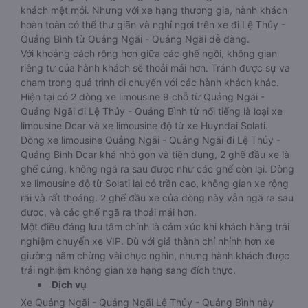
khách mệt mỏi. Nhưng với xe hạng thương gia, hành khách
hoàn toàn có thể thư giãn và nghỉ ngơi trên xe đi Lệ Thủy -
Quảng Bình từ Quảng Ngãi - Quảng Ngãi dễ dàng.
Với khoảng cách rộng hơn giữa các ghế ngồi, không gian
riêng tư của hành khách sẽ thoải mái hơn. Tránh được sự va
chạm trong quá trình di chuyển với các hành khách khác.
Hiện tại có 2 dòng xe limousine 9 chỗ từ Quảng Ngãi -
Quảng Ngãi đi Lệ Thủy - Quảng Bình từ nổi tiếng là loại xe
limousine Dcar và xe limousine độ từ xe Huyndai Solati.
Dòng xe limousine Quảng Ngãi - Quảng Ngãi đi Lệ Thủy -
Quảng Bình Dcar khá nhỏ gọn và tiện dụng, 2 ghế đầu xe là
ghế cứng, không ngã ra sau được như các ghế còn lại. Dòng
xe limousine độ từ Solati lại có trần cao, không gian xe rộng
rãi và rất thoáng. 2 ghế đầu xe của dòng này vẫn ngã ra sau
được, và các ghế ngã ra thoải mái hơn.
Một điều đáng lưu tâm chính là cảm xúc khi khách hàng trải
nghiệm chuyến xe VIP. Dù với giá thành chỉ nhỉnh hơn xe
giường nằm chừng vài chục nghìn, nhưng hành khách được
trải nghiệm không gian xe hạng sang đích thực.
Dịch vụ
Xe Quảng Ngãi - Quảng Ngãi Lệ Thủy - Quảng Bình này