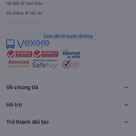
Hà Nội đi Tam Đảo
Đà Nẵng đi Hội An
Đà Nẵng đi Huế
Hải Phòng đi Hà Nội
Xem tất cả tuyến đường
keyboard_arrow_down
Về chúng tôi
keyboard_arrow_down
Hỗ trợ
keyboard_arrow_down
Trở thành đối tác