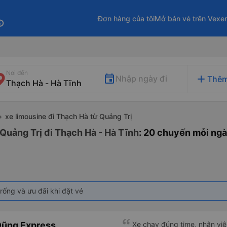
Đơn hàng của tôi
Mở bán vé trên Vexe
fo
Nơi đến
add
Nhập ngày đi
Thêm
xe limousine đi Thạch Hà từ Quảng Trị
Quảng Trị đi Thạch Hà - Hà Tĩnh
: 20 chuyến mỗi ng
rống và ưu đãi khi đặt vé
Dũng Express
Xe chạy đúng time, nhân viên