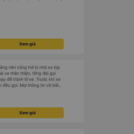
Xem giá
ẵng nên cũng hơi lo nhà xe bịp
ạy để tránh lỡ xe. Trước khi xe
i đều gọi. Mọi thông tin về biển
ế đều trùng khớp trong email nhận
, xe chạy êm và không có mùi, về
gian dự kiến. 10 điểm, lần
Xem giá
xe này để đi Vinh <-> Đà Nẵng