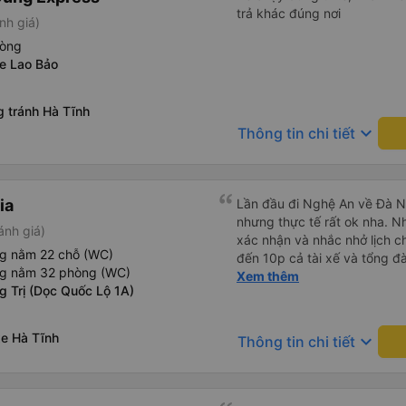
trả khác đúng nơi
nh giá)
hòng
xe Lao Bảo
g tránh Hà Tĩnh
keyboard_arrow_down
Thông tin chi tiết
ia
Lần đầu đi Nghệ An về Đà N
nhưng thực tế rất ok nha. Nhà xe thân thiện, tổng đài gọi
ánh giá)
xác nhận và nhắc nhở lịch ch
ng nằm 22 chỗ (WC)
đến 10p cả tài xế và tổng đà
ng nằm 32 phòng (WC)
số xe và số điện thoại tài x
Xem thêm
g Trị (Dọc Quốc Lộ 1A)
được. Mình đặt ghế nào thì giữ nguyên ghế đó cho mình.
Chỗ nằm rộng rãi, thoải mái
đến ĐN sớm gần 1 tiếng so với thời 
xe Hà Tĩnh
keyboard_arrow_down
Thông tin chi tiết
sau có nhu cầu sẽ chọn nhà 