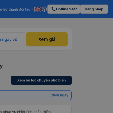
help_outline
phone
Hotline 24/7
Đăng nhập
re
Trở thành đối tác
arrow_drop_down
Xem giá
 ngày về
ày
Xem bộ lọc chuyến phổ biến
Chọn ngày
 phục vụ nhiệt tình, thân thiện,