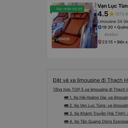
Vạn Lục Tù
Xác nhận tức thì
4.5
star
(573 đ
Limousine 34 Gi
18:30 • Quảng
4h45m
23:15 • Bến x
Đặt vé xe limousine đi Thạch H
Tổng hợp TOP 5 xe limousine đi Thạch H
🚌 1. Xe Hải Hoàng Gia: xe limous
🚌 2. Xe Vạn Lục Tùng: xe limousi
🚌 3. Xe Khánh Truyền (Hà Tĩnh): 
🚌 4. Xe Tân Quang Dũng Express: