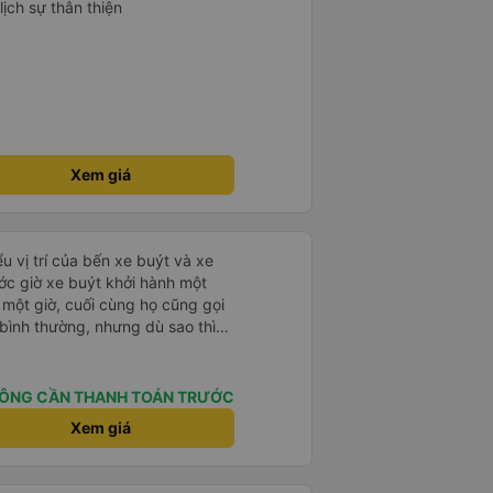
lịch sự thân thiện
Xem giá
u vị trí của bến xe buýt và xe
ước giờ xe buýt khởi hành một
 một giờ, cuối cùng họ cũng gọi
ụ bình thường, nhưng dù sao thì
vì tôi rất thoải mái. Sẽ tuyệt
ơn. Nhưng tôi thích nó nên tôi
rất nhiều.
ÔNG CẦN THANH TOÁN TRƯỚC
Xem giá