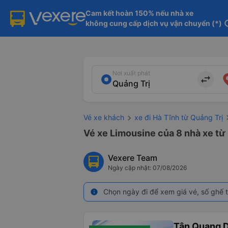
Cam kết hoàn 150% nếu nhà xe

không cung cấp dịch vụ vận chuyển (*)
in
Nơi xuất phát
import_export
Vé xe khách
xe đi Hà Tĩnh từ Quảng Trị
Vé xe Limousine của 8 nhà xe từ 
Vexere Team
Ngày cập nhật: 07/08/2026
Chọn ngày đi để xem giá vé, số ghế t
info
Tân Quang 