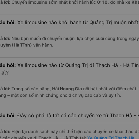
ả lời:
Chuyến limousine sớm nhất khởi hành lúc
0:10
, do nhà xe
Khá
âu hỏi:
Xe limousine nào khởi hành từ Quảng Trị muộn nhất
ả lời:
Nếu bạn muốn đi chuyến muộn, lựa chọn cuối cùng trong ngày 
ruyền (Hà Tĩnh)
vận hành.
âu hỏi:
Xe limousine nào từ Quảng Trị đi Thạch Hà - Hà Tĩ
hất?
ả lời:
Trong số các hãng,
Hải Hoàng Gia
nổi bật nhất với điểm chất
àng – một con số minh chứng cho dịch vụ cao cấp và uy tín.
âu hỏi:
Đây có phải là tất cả các chuyến xe từ Thạch Hà - 
ả lời:
Hiện tại danh sách này chỉ thể hiện các chuyến xe khai thác d
ộ các chuyến xe đi Thạch Hà - Hà Tĩnh tại:
Xe Quảng Trị Thạch Hà -