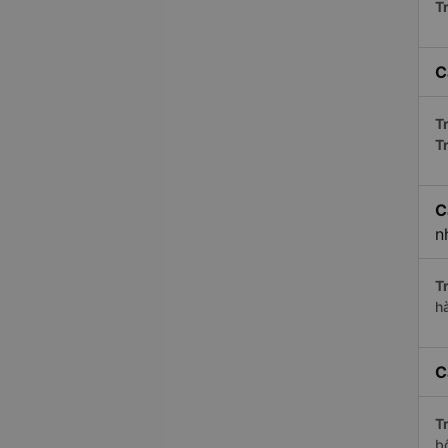
Tr
C
Tr
T
C
n
Tr
h
C
Tr
b