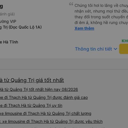
ng
Chúng tôi hơi lo lắng về chu
nhận xét, nhưng mọi thứ đều 
ánh giá)
thay đổi trong suốt chuyến đ
ường VIP
đi êm ả, không hề rung chuy
 Trị (Dọc Quốc Lộ 1A)
để đi vệ sinh và dừng lại để
Xem thêm
thể hơi ngắn đối với những 
không phải là vấn đề lớn. Chú
KH
e Hà Tĩnh
keyboard_arrow_down
Thông tin chi tiết
à từ Quảng Trị giá tốt nhất
à từ Quảng Trị tốt nhất hiện nay 08/2026
ine đi Thạch Hà từ Quảng Trị được đánh giá cao
ne đi Thạch Hà từ Quảng Trị uy tín
xe limousine đi Thạch Hà từ Quảng Trị chất lượng
 xe limousine đi Thạch Hà từ Quảng Trị được yêu thích