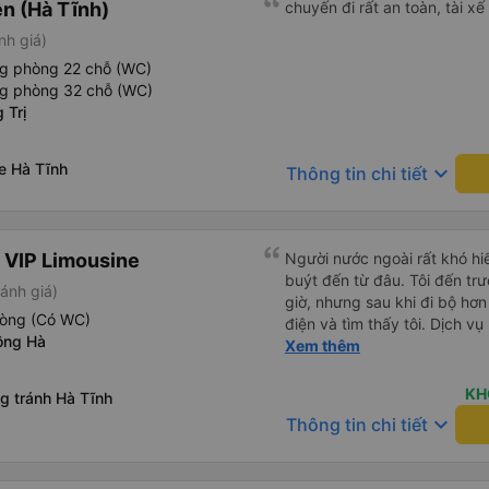
n (Hà Tĩnh)
chuyến đi rất an toàn, tài xế 
nh giá)
ng phòng 22 chỗ (WC)
ng phòng 32 chỗ (WC)
 Trị
e Hà Tĩnh
keyboard_arrow_down
Thông tin chi tiết
 VIP Limousine
Người nước ngoài rất khó hiể
buýt đến từ đâu. Tôi đến tr
ánh giá)
giờ, nhưng sau khi đi bộ hơn
hòng (Có WC)
điện và tìm thấy tôi. Dịch v
ông Hà
tôi ngủ ngon hơn ở khách sạn 
Xem thêm
hơn nếu tiếng còi xe bớt to h
cho điểm tối đa. Cảm ơn bạn 
KH
g tránh Hà Tĩnh
keyboard_arrow_down
Thông tin chi tiết