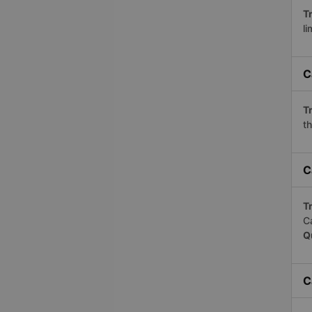
Tr
li
C
Tr
th
C
Tr
C
Q
C