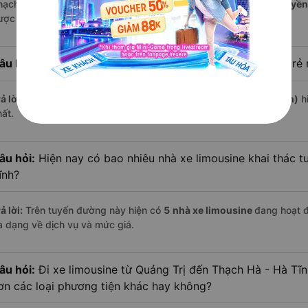
hạch Hà - Hà Tĩnh là
Hải Hoàng Gia, Vạn Lục Tùng và Khánh Truyền
ược nhiều khách hàng đánh giá cao về chất lượng phục vụ.
âu hỏi:
Hãng xe limousine đi Thạch Hà - Hà Tĩnh có giá rẻ 
ả lời:
Với mức giá chỉ từ
290.000
đồng,
Khánh Truyền (Hà Tĩnh)
hi
hất.
âu hỏi:
Hiện nay có bao nhiêu nhà xe limousine khai thác t
ĩnh?
ả lời:
Trên tuyến đường này hiện có
5
nhà xe
limousine
đang hoạt 
a dạng về dịch vụ và mức giá.
âu hỏi:
Đi xe limousine từ Quảng Trị đến Thạch Hà - Hà Tĩn
ơn các loại phương tiện khác hay không?