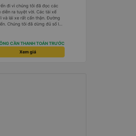
yến đi vì chúng tôi đã đọc các
diễn ra tuyệt vời. Các tài xế
i và lái xe rất cẩn thận. Đường
ển. Chúng tôi đã dừng đủ số lần
 ăn tối. Nhìn chung, ghế ngồi có
người cao trên 180 cm nhưng đó
ng tôi rất thích chuyến đi.
ÔNG CẦN THANH TOÁN TRƯỚC
Xem giá