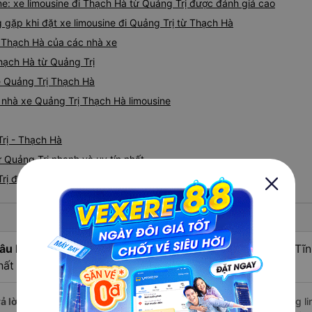
e: xe limousine đi Thạch Hà từ Quảng Trị được đánh giá cao
ặp khi đặt xe limousine đi Quảng Trị từ Thạch Hà
ị Thạch Hà của các nhà xe
Thạch Hà từ Quảng Trị
ne Quảng Trị Thạch Hà
á nhà xe Quảng Trị Thạch Hà limousine
rị - Thạch Hà
 Quảng Trị nhanh và uy tín nhất
Trị đi Thạch Hà
âu hỏi:
Xe limousine nào từ Quảng Trị đi Thạch Hà - Hà Tĩ
hất lượng nhất?
ả lời:
Nếu bạn tìm kiếm sự thoải mái và dịch vụ cao cấp, các hãng li