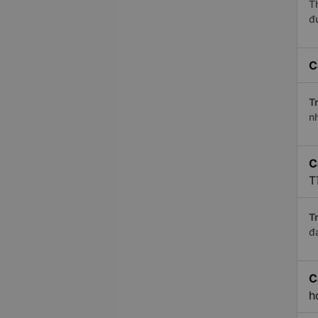
T
đ
C
Tr
n
C
T
Tr
đ
C
h