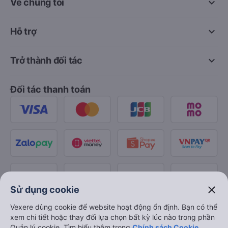
keyboard_arrow_down
Về chúng tôi
keyboard_arrow_down
Hỗ trợ
keyboard_arrow_down
Trở thành đối tác
Đối tác thanh toán
close
Sử dụng cookie
Vexere dùng cookie để website hoạt động ổn định. Bạn có thể
xem chi tiết hoặc thay đổi lựa chọn bất kỳ lúc nào trong phần
Quản lý cookie. Tìm hiểu thêm trong
Chính sách Cookie
.