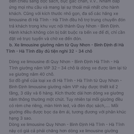
đèn chiếu sáng đọc sách, bục gác chân, v.v.. Nhằm đáp
ứng mọi nhu cầu và mang lại sự thoải mái nhất cho hành
khách. Cũng với kích thước nhỏ gọn, đa số các hãng xe
limousine đi Hà Tĩnh - Hà Tĩnh đều hỗ trợ trung chuyển đón
trả khách trong khu vực nội thành Quy Nhơn - Bình Định.
Hành khách không còn bị bắt buộc ra bến xe để đi, chỉ cần
đặt vé trực tuyến và chờ xe đến đón.
b. Xe limousine giường nằm từ Quy Nhơn - Bình Định đi Hà
Tĩnh - Hà Tĩnh đầy đủ tiện nghi 32 - 34 chỗ
Dòng xe limousine đi Quy Nhơn - Bình Định Hà Tĩnh - Hà
Tĩnh giường nằm VIP 32 – 34 chỗ là dòng xe được làm lại từ
xe giường nằm 40 chỗ.
Sơ đồ ghế của loại xe đi Hà Tĩnh - Hà Tĩnh từ Quy Nhơn -
Bình Định limousine giường nằm VIP này được thiết kế 2
tầng, 3 dãy và 6 hàng. Kích thước dài hơn dòng xe giường
nằm thông thường một chút. Tuy nhiên tại mỗi giường đều
có rèm che riêng, màn hình led, và đèn đọc sách,…. Mỗi
giường đều được bọc da êm ái, tương đương với phân khúc
hạng 3 sao.
Dòng xe limousine Quy Nhơn - Bình Định Hà Tĩnh - Hà Tĩnh
này có giá cả phải chăng hơn dòng xe limousine giường