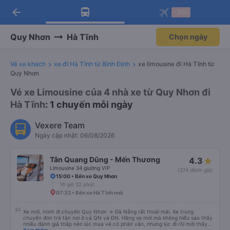
arrow_back
Tải app Vexere ngay!
Tải app Vexere
-30k
Mở app
Mở app
Nhận ưu đãi thành viên độc
-30k/ghế khi đặt vé máy bay qua
quyền
app
Quy Nhơn
Hà Tĩnh
Chọn ngày
Vé xe khách
xe đi Hà Tĩnh từ Bình Định
xe limousine đi Hà Tĩnh từ
Quy Nhơn
Vé xe Limousine của 4 nhà xe từ Quy Nhơn đi
Hà Tĩnh
: 1 chuyến mỗi ngày
Vexere Team
Ngày cập nhật: 06/08/2026
Tân Quang Dũng - Mến Thương
4.3
Limousine 34 giường VIP
(374 đánh giá)
15:00 • Bến xe Quy Nhơn
16 giờ 32 phút
07:32 • Bến xe Hà Tĩnh mới
Xe mới, mình đi chuyến Quy Nhơn -> Đà Nẵng rất thoải mái. Xe trung
chuyển đón trả tận nơi ở cả QN và ĐN. Hãng xe mới mà không hiểu sao thấy
nhiều đánh giá thấp nên lúc mua vé có phân vân, nhưng lúc đi rồi mới thấy