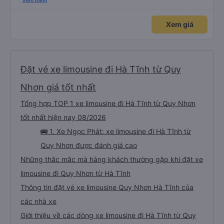
tuyệt vời. Mọi nhân viên đều thân thiện, nhiệt tình. Nhắn tin cho anh phụ lái
Xem thêm
nếu muốn đi vệ sinh và ảnh vui vẻ dừng xe ở trạm xăng gần nhất để nhà
mình xuống đi!! Mấy xe khác có khi nhăn nhó và chửi nhẹ rồi :) Xe mới, điều
hoà mạnh, sạch sẽ. Không hiểu sao nhiều đánh giá thấp? Mọi người ủng hộ
Xem giá
nhé, mình đi Quy Nhơn về Đà Nẵng mà cả xe có 7 khách, nhìn thương. Chúc
Tân Quang Dũng thành công.
Đặt vé xe limousine đi Hà Tĩnh từ Quy
Nhơn giá tốt nhất
Tổng hợp TOP 1 xe limousine đi Hà Tĩnh từ Quy Nhơn
tốt nhất hiện nay 08/2026
🚌 1. Xe Ngọc Phát: xe limousine đi Hà Tĩnh từ
Quy Nhơn được đánh giá cao
Những thắc mắc mà hàng khách thường gặp khi đặt xe
limousine đi Quy Nhơn từ Hà Tĩnh
Thông tin đặt vé xe limousine Quy Nhơn Hà Tĩnh của
các nhà xe
Giới thiệu về các dòng xe limousine đi Hà Tĩnh từ Quy