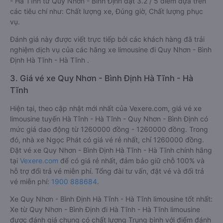
- Hà Tĩnh từ Quy Nhơn - Bình Định đạt 3.2 / 5 điểm dựa trên
các tiêu chí như: Chất lượng xe, Đúng giờ, Chất lượng phục
vụ.
Đánh giá này được viết trực tiếp bởi các khách hàng đã trải
nghiệm dịch vụ của các hãng xe limousine đi Quy Nhơn - Bình
Định Hà Tĩnh - Hà Tĩnh .
3. Giá vé xe Quy Nhơn - Bình Định Hà Tĩnh - Hà
Tĩnh
Hiện tại, theo cập nhật mới nhất của Vexere.com, giá vé xe
limousine tuyến Hà Tĩnh - Hà Tĩnh - Quy Nhơn - Bình Định có
mức giá dao động từ 1260000 đồng - 1260000 đồng. Trong
đó, nhà xe Ngọc Phát có giá vé rẻ nhất, chỉ 1260000 đồng.
Đặt vé xe Quy Nhơn - Bình Định Hà Tĩnh - Hà Tĩnh chính hãng
tại
Vexere.com
để có giá rẻ nhất, đảm bảo giữ chỗ 100% và
hỗ trợ đổi trả vé miễn phí. Tổng đài tư vấn, đặt vé và đổi trả
vé miễn phí:
1900 888684
.
Xe Quy Nhơn - Bình Định Hà Tĩnh - Hà Tĩnh limousine tốt nhất:
Xe từ Quy Nhơn - Bình Định đi Hà Tĩnh - Hà Tĩnh limousine
được đánh giá chung có chất lượng Trung bình với điểm đánh