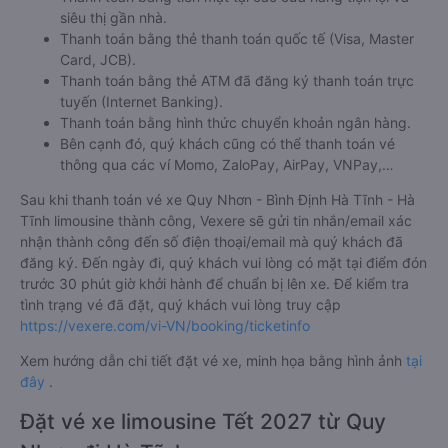
siêu thị gần nhà.
Thanh toán bằng thẻ thanh toán quốc tế (Visa, Master
Card, JCB).
Thanh toán bằng thẻ ATM đã đăng ký thanh toán trực
tuyến (Internet Banking).
Thanh toán bằng hình thức chuyển khoản ngân hàng.
Bên cạnh đó, quý khách cũng có thể thanh toán vé
thông qua các ví Momo, ZaloPay, AirPay, VNPay,…
Sau khi thanh toán vé xe Quy Nhơn - Bình Định Hà Tĩnh - Hà
Tĩnh limousine thành công, Vexere sẽ gửi tin nhắn/email xác
nhận thành công đến số điện thoại/email mà quý khách đã
đăng ký. Đến ngày đi, quý khách vui lòng có mặt tại điểm đón
trước 30 phút giờ khởi hành để chuẩn bị lên xe. Để kiểm tra
tình trạng vé đã đặt, quý khách vui lòng truy cập
https://vexere.com/vi-VN/booking/ticketinfo
Xem hướng dẫn chi tiết đặt vé xe, minh họa bằng hình ảnh
tại
đây
.
Đặt vé xe limousine Tết 2027 từ Quy