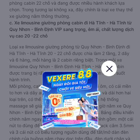
phòng cabin 22 chỗ và đang được nhiều hành khách lựa
chọn. Trong tương lai không xa, đây chính là loại xe thay thế
xe giường nằm thông thường.
c. Xe limousine giường phòng cabin đi Hà Tĩnh - Hà Tĩnh từ
Quy Nhơn - Bình Định VIP sang trọng, êm ái, chất lượng dịch
vụ cao 20 -22 chỗ
Loại xe limousine giường phòng từ Quy Nhơn - Bình Định đi
Hà Tĩnh - Hà Tĩnh 20 - 22 chỗ được chia làm 2 tầng, 2 dãy
và 6 hàng, mỗi hàng là 2 cabin riêng biệt. Trong mỗi xe
limousine Quy Nhơn - Bình Định Hà Tĩnh - Hà Tĩnh cabin
được trang bị rất nhiều tiện ích phục vụ hành khách suốt
hành trình.
Mỗi phòng, cabin đều có gối nằm rời, có gối ôm, có cái mền
to hơn và dây an toàn seat belt. Giường rộng và dài hơn hai
loại trên, có thể lăn lộn thoải mái. Đặc biệt là hệ thống
massage sẽ giúp bạn thư giãn trong những giờ nằm xe Quy
Nhơn - Bình Định đến Hà Tĩnh - Hà Tĩnh dài. Bảng điều khiển
chính nằm ngay cạnh đầu để tiện tay tuỳ chỉnh gồm: một cái
nút to đùng để gọi tiếp viên, 2 cổng USB , 1 jack cắm 3.5mm
và 3 cái nút có biểu tượng nguồn dùng để tắt/mở dàn đèn
chính của buồng nằm chạy dọc trên đầu, đèn dưới chân và