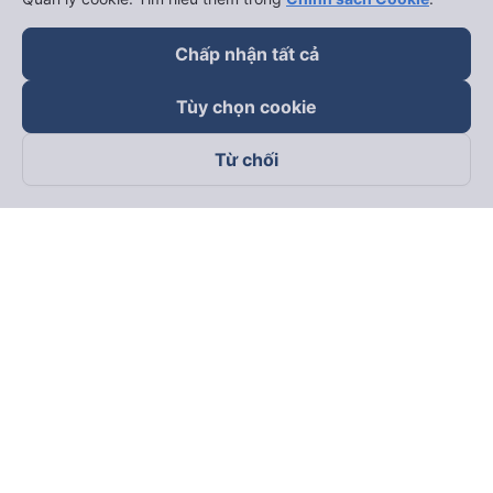
Chấp nhận tất cả
Tùy chọn cookie
Từ chối
Theo dõi chúng tôi trên
Facebook
Tiktok
Youtube
Công ty TNHH Thương Mại Dịch Vụ Vexere
Địa chỉ đăng ký kinh doanh: 8C Chữ Đồng Tử, Phường Tân
Sơn Nhất, TP. Hồ Chí Minh, Việt Nam
Địa chỉ
:
Lầu 2, toà nhà H3 Circo Hoàng Diệu, 384 Hoàng Diệu,
Phường Khánh Hội, TP Hồ Chí Minh, Việt Nam
Tầng 3, toà nhà 101 Láng Hạ, 101 Láng Hạ, Phường Láng, TP.
Hà Nội, Việt Nam
Giấy chứng nhận ĐKKD số 0315133726 do Sở KH và ĐT TP.
Hồ Chí Minh cấp lần đầu ngày 27/6/2018