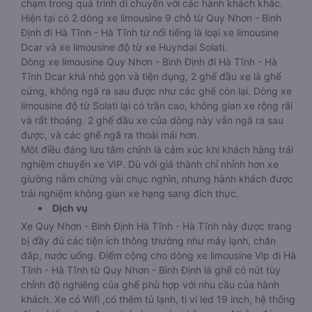
chạm trong quá trình di chuyển với các hành khách khác.
Hiện tại có 2 dòng xe limousine 9 chỗ từ Quy Nhơn - Bình
Định đi Hà Tĩnh - Hà Tĩnh từ nổi tiếng là loại xe limousine
Dcar và xe limousine độ từ xe Huyndai Solati.
Dòng xe limousine Quy Nhơn - Bình Định đi Hà Tĩnh - Hà
Tĩnh Dcar khá nhỏ gọn và tiện dụng, 2 ghế đầu xe là ghế
cứng, không ngã ra sau được như các ghế còn lại. Dòng xe
limousine độ từ Solati lại có trần cao, không gian xe rộng rãi
và rất thoáng. 2 ghế đầu xe của dòng này vẫn ngã ra sau
được, và các ghế ngã ra thoải mái hơn.
Một điều đáng lưu tâm chính là cảm xúc khi khách hàng trải
nghiệm chuyến xe VIP. Dù với giá thành chỉ nhỉnh hơn xe
giường nằm chừng vài chục nghìn, nhưng hành khách được
trải nghiệm không gian xe hạng sang đích thực.
Dịch vụ
Xe Quy Nhơn - Bình Định Hà Tĩnh - Hà Tĩnh này được trang
bị đầy đủ các tiện ích thông thường như máy lạnh, chăn
đắp, nước uống. Điểm cộng cho dòng xe limousine Vip đi Hà
Tĩnh - Hà Tĩnh từ Quy Nhơn - Bình Định là ghế có nút tùy
chỉnh độ nghiêng của ghế phù hợp với nhu cầu của hành
khách. Xe có Wifi ,có thêm tủ lạnh, ti vi led 19 inch, hệ thống