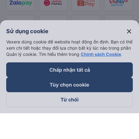
close
Sử dụng cookie
Vexere dùng cookie để website hoạt động ổn định. Bạn có thể
xem chi tiết hoặc thay đổi lựa chọn bất kỳ lúc nào trong phần
Quản lý cookie. Tìm hiểu thêm trong
Chính sách Cookie
.
Chấp nhận tất cả
Tùy chọn cookie
Từ chối
Theo dõi chúng tôi trên
Facebook
Tiktok
Youtube
Công ty TNHH Thương Mại Dịch Vụ Vexere