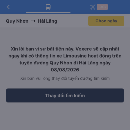
arrow_back
Tải app Vexere ngay!
Tải app Vexere
-30k
Mở app
Mở app
Nhận ưu đãi thành viên độc
-30k/ghế khi đặt vé máy bay qua
quyền
app
Quy Nhơn
Hải Lăng
Chọn ngày
Xin lỗi bạn vì sự bất tiện này. Vexere sẽ cập nhật
ngay khi có thông tin xe Limousine hoạt động trên
tuyến đường Quy Nhơn đi Hải Lăng ngày
08/08/2026
Xin bạn vui lòng thay đổi tuyến đường tìm kiếm
Thay đổi tìm kiếm