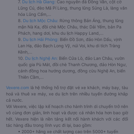
7.
Du lịch Hà Giang:
Cao nguyên đá Đồng Văn, cột cờ
Lũng Cú, đèo Mã Pí Lèng, thung lũng Sủng Là, làng văn
hóa Lũng Cẩm,...
8.
Du lịch Mộc Châu:
Rừng thông Bản Áng, thung lũng
mận Nà Ka, đồi chè Mộc Châu, thác Dải Yếm, bản Pa
Phách, hang dơi, khu du lịch Happy Land,...
9.
Du lịch Hải Phòng:
Biển Đồ Sơn, đảo Hòn Dấu, vịnh
Lan Hạ, đảo Bạch Long Vỹ, núi Voi, khu di tích Tràng
Kênh,...
10.
Du lịch Nghệ An:
Biển Cửa Lò, đảo Lan Châu, vườn
quốc gia Pù Mát, đồi chè Thanh Chương, đảo Hòn Ngư,
cánh đồng hoa hướng dương, đồng cừu Nghệ An, biển
Thiên Cầm,...
Vexere.com
là hệ thống hỗ trợ đặt vé xe khách, máy bay, tàu
hoả và thuê xe máy, xe du lịch trên nhiều tuyến đường khắp
cả nước.
Với Vexere, việc lập kế hoạch cho hành trình di chuyển trở nên
vô cùng đơn giản, linh hoạt và được cá nhân hóa hơn bao giờ
hết. Vexere hiện là nền tảng kết nối hành khách với các đối
tác hàng đầu trong lĩnh vực đi lại, bao gồm:
• 2000+ hãng xe chất lượng cao trên 5000+ tuyến