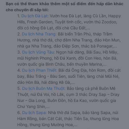
Bạn có thể tham khảo thêm một số điểm đến hấp dẫn khác
cho chuyến đi sắp tới:
1.
Du lịch Đà Lạt:
Vườn hoa Đà Lạt, làng Cù Lần, Happy
Hills, Fresh Garden, Tuyệt tình cốc, vườn thú Zoodoo,
đồi cỏ hồng Đà Lạt, đồi chè Cầu Đất,...
2.
Du lịch Nha Trang:
Bãi biển Trần Phú, tháp Trầm
Hương, nhà thờ đá, chợ đêm Nha Trang, đảo Hòn Mun,
nhà ga Nha Trang, đảo Điệp Sơn, thác bà Ponagar,...
3.
Du lịch Vũng Tàu:
Ngọn hải đăng, Bãi Sau, Hồ Mây,
mũi Nghinh Phong, hồ Đá Xanh, đồi Con Heo, hòn Bà,
vườn quốc gia Bình Châu, bến thuyền Marina,...
4.
Du lịch Phan Thiết:
Bãi đá Ông Địa, hòn Rơm, đồi cát
bay, Bàu Trắng - Bàu Sen, suối Tiên, làng chài Mũi Né,
đảo Hòn Bà, hải đăng Kê Gà,...
5.
Du lịch Buôn Ma Thuột:
Bảo tàng cà phê Buôn Mê
Thuột, núi Đá Voi, hồ Lắk, cụm 3 thác Dray Sap – Dray
Nur – Gia Long, Buôn Đôn, hồ Ea Kao, vườn quốc gia
Chư Yang Shin,...
6.
Du lịch Sapa:
Nhà thờ đá Sapa, bảo tàng Sapa, núi
Hàm Rồng, bản Cát Cát, thác Tiên Sa, thung lũng Hoa
Hồng, thung lũng Mường Hoa,...