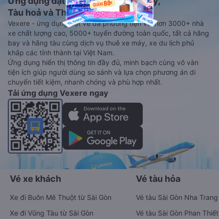
Ứng dụng đặt vé Xe khách, Máy bay,
Tàu hoả và Thuê xe
Vexere - ứng dụng đặt vé đa phương tiện với hơn 3000+ nhà
xe chất lượng cao, 5000+ tuyến đường toàn quốc, tất cả hãng
bay và hãng tàu cùng dịch vụ thuê xe máy, xe du lịch phủ
khắp các tỉnh thành tại Việt Nam.
Ứng dụng hiển thị thông tin đầy đủ, minh bạch cùng vô vàn
tiện ích giúp người dùng so sánh và lựa chọn phương án di
chuyển tiết kiệm, nhanh chóng và phù hợp nhất.
Tải ứng dụng Vexere ngay
Vé xe khách
Vé tàu hỏa
Xe đi Buôn Mê Thuột từ Sài Gòn
Vé tàu Sài Gòn Nha Trang
Xe đi Vũng Tàu từ Sài Gòn
Vé tàu Sài Gòn Phan Thiết