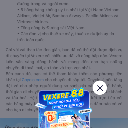
đường trong và ngoài nước.
• 5 hãng hàng không uy tín nhất tại Việt Nam: Vietnam
Airlines, Vietjet Air, Bamboo Airways, Pacific Airlines và
Vietravel Airlines.
• Tổng công ty Đường sắt Việt Nam.
• Các đơn vị cho thuê xe máy, thuê xe du lịch uy tín
trên toàn quốc.
Chỉ với vài thao tác đơn giản, bạn đã có thể đặt được dịch vụ
di chuyển tại Vexere với nhiều ưu đãi vô cùng hấp dẫn. Vexere
luôn sẵn sàng đồng hành và mang đến cho bạn những
chuyến đi thoải mái, an toàn và trọn vẹn nhất.
Bên cạnh đó, bạn có thể tham khảo thêm các phương tiện
khác tại
Goyolo.com
cho chuyến đi sắp tới. Goyolo là nền tảng
đặt vé cho phép người dùng so sánh giá cả, giờ khởi hành,
thời gian di chuyển của nhiều phương tiện máy bay, xe khách
và tàu hoả. Hệ thống của Goyolo được liên kết trực tiếp với
các hãng máy bay, xe khách và tàu hoả, luôn đảm bảo có vé
cho bạn di chuyển.