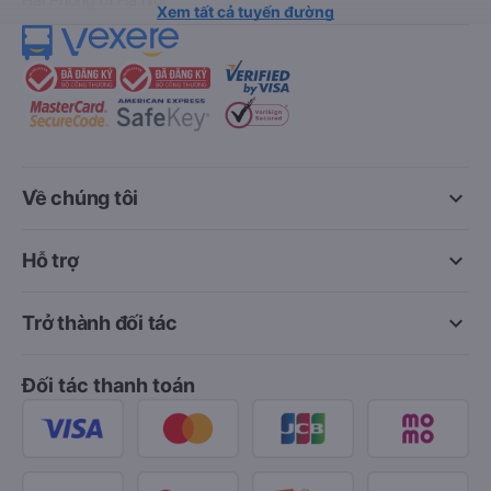
Xem tất cả tuyến đường
keyboard_arrow_down
Về chúng tôi
keyboard_arrow_down
Hỗ trợ
keyboard_arrow_down
Trở thành đối tác
Đối tác thanh toán