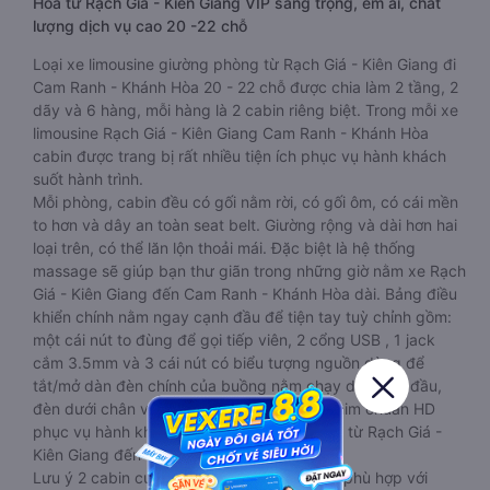
Hòa từ Rạch Giá - Kiên Giang VIP sang trọng, êm ái, chất
lượng dịch vụ cao 20 -22 chỗ
Loại xe limousine giường phòng từ Rạch Giá - Kiên Giang đi
Cam Ranh - Khánh Hòa 20 - 22 chỗ được chia làm 2 tầng, 2
dãy và 6 hàng, mỗi hàng là 2 cabin riêng biệt. Trong mỗi xe
limousine Rạch Giá - Kiên Giang Cam Ranh - Khánh Hòa
cabin được trang bị rất nhiều tiện ích phục vụ hành khách
suốt hành trình.
Mỗi phòng, cabin đều có gối nằm rời, có gối ôm, có cái mền
to hơn và dây an toàn seat belt. Giường rộng và dài hơn hai
loại trên, có thể lăn lộn thoải mái. Đặc biệt là hệ thống
massage sẽ giúp bạn thư giãn trong những giờ nằm xe Rạch
Giá - Kiên Giang đến Cam Ranh - Khánh Hòa dài. Bảng điều
khiển chính nằm ngay cạnh đầu để tiện tay tuỳ chỉnh gồm:
một cái nút to đùng để gọi tiếp viên, 2 cổng USB , 1 jack
cắm 3.5mm và 3 cái nút có biểu tượng nguồn dùng để
tắt/mở dàn đèn chính của buồng nằm chạy dọc trên đầu,
đèn dưới chân và màn hình tv có đầy đủ phim chuẩn HD
phục vụ hành khách giải trí trong chuyến đi từ Rạch Giá -
Kiên Giang đến Cam Ranh - Khánh Hòa.
Lưu ý 2 cabin cuối thường thiết kế nhỏ hơn phù hợp với