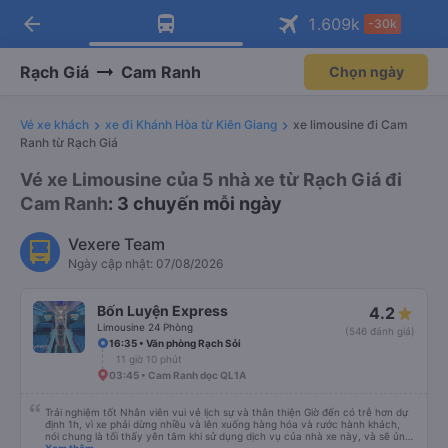
arrow_back
Tải app Vexere ngay!
Tải app Vexere
1.609
k
-30k
Mở app
Mở app
Nhận ưu đãi thành viên độc
-30k/ghế khi đặt vé máy bay qua
quyền
app
Rạch Giá
Cam Ranh
Chọn ngày
Vé xe khách
xe đi Khánh Hòa từ Kiên Giang
xe limousine đi Cam
Ranh từ Rạch Giá
Vé xe Limousine của 5 nhà xe từ Rạch Giá đi
Cam Ranh
: 3 chuyến mỗi ngày
Vexere Team
Ngày cập nhật: 07/08/2026
Bốn Luyện Express
4.2
Limousine 24 Phòng
(546 đánh giá)
16:35 • Văn phòng Rạch Sỏi
11 giờ 10 phút
03:45 • Cam Ranh dọc QL1A
Trải nghiệm tốt Nhân viên vui vẻ lịch sự và thân thiện Giờ đến có trễ hơn dự
định 1h, vì xe phải dừng nhiều và lên xuống hàng hóa và rước hành khách,
nói chung là tối thấy yên tâm khi sử dụng dịch vụ của nhà xe này, và sẽ ủng