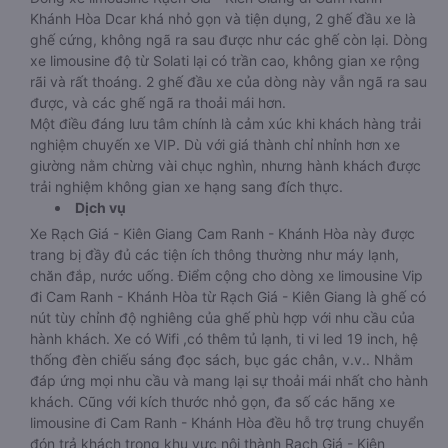
Khánh Hòa Dcar khá nhỏ gọn và tiện dụng, 2 ghế đầu xe là
ghế cứng, không ngã ra sau được như các ghế còn lại. Dòng
xe limousine độ từ Solati lại có trần cao, không gian xe rộng
rãi và rất thoáng. 2 ghế đầu xe của dòng này vẫn ngã ra sau
được, và các ghế ngã ra thoải mái hơn.
Một điều đáng lưu tâm chính là cảm xúc khi khách hàng trải
nghiệm chuyến xe VIP. Dù với giá thành chỉ nhỉnh hơn xe
giường nằm chừng vài chục nghìn, nhưng hành khách được
trải nghiệm không gian xe hạng sang đích thực.
Dịch vụ
Xe Rạch Giá - Kiên Giang Cam Ranh - Khánh Hòa này được
trang bị đầy đủ các tiện ích thông thường như máy lạnh,
chăn đắp, nước uống. Điểm cộng cho dòng xe limousine Vip
đi Cam Ranh - Khánh Hòa từ Rạch Giá - Kiên Giang là ghế có
nút tùy chỉnh độ nghiêng của ghế phù hợp với nhu cầu của
hành khách. Xe có Wifi ,có thêm tủ lạnh, ti vi led 19 inch, hệ
thống đèn chiếu sáng đọc sách, bục gác chân, v.v.. Nhằm
đáp ứng mọi nhu cầu và mang lại sự thoải mái nhất cho hành
khách. Cũng với kích thước nhỏ gọn, đa số các hãng xe
limousine đi Cam Ranh - Khánh Hòa đều hỗ trợ trung chuyển
đón trả khách trong khu vực nội thành Rạch Giá - Kiên