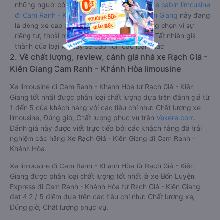
những người có thân hình nhỏ nhắn. Dòng
xe cabin limousine
đi Cam Ranh - Khánh Hòa từ Rạch Giá - Kiên Giang
này đang
là dòng xe cao cấp nhất, hành khách thường chọn vì sự
riêng tư, thoải mái, sang trọng và tiện nghi. Tất nhiên giá
thành của loại xe này sẽ cao hơn các loại khác.
2. Về chất lượng, review, đánh giá nhà xe Rạch Giá -
Kiên Giang Cam Ranh - Khánh Hòa limousine
Xe limousine đi Cam Ranh - Khánh Hòa từ Rạch Giá - Kiên
Giang tốt nhất được phân loại chất lượng dựa trên đánh giá từ
1 đến 5 của khách hàng với các tiêu chí như: Chất lượng xe
limousine, Đúng giờ, Chất lượng phục vụ trên
Vexere.com
.
Đánh giá này được viết trực tiếp bởi các khách hàng đã trải
nghiệm các hãng Xe Rạch Giá - Kiên Giang đi Cam Ranh -
Khánh Hòa.
Xe limousine đi Cam Ranh - Khánh Hòa từ Rạch Giá - Kiên
Giang được phân loại chất lượng tốt nhất là xe Bốn Luyện
Express đi Cam Ranh - Khánh Hòa từ Rạch Giá - Kiên Giang
đạt 4.2 / 5 điểm dựa trên các tiêu chí như: Chất lượng xe,
Đúng giờ, Chất lượng phục vụ.