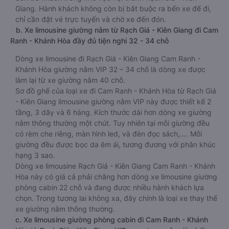
Giang. Hành khách không còn bị bắt buộc ra bến xe để đi,
chỉ cần đặt vé trực tuyến và chờ xe đến đón.
b. Xe limousine giường nằm từ Rạch Giá - Kiên Giang đi Cam
Ranh - Khánh Hòa đầy đủ tiện nghi 32 - 34 chỗ
Dòng xe limousine đi Rạch Giá - Kiên Giang Cam Ranh -
Khánh Hòa giường nằm VIP 32 – 34 chỗ là dòng xe được
làm lại từ xe giường nằm 40 chỗ.
Sơ đồ ghế của loại xe đi Cam Ranh - Khánh Hòa từ Rạch Giá
- Kiên Giang limousine giường nằm VIP này được thiết kế 2
tầng, 3 dãy và 6 hàng. Kích thước dài hơn dòng xe giường
nằm thông thường một chút. Tuy nhiên tại mỗi giường đều
có rèm che riêng, màn hình led, và đèn đọc sách,…. Mỗi
giường đều được bọc da êm ái, tương đương với phân khúc
hạng 3 sao.
Dòng xe limousine Rạch Giá - Kiên Giang Cam Ranh - Khánh
Hòa này có giá cả phải chăng hơn dòng xe limousine giường
phòng cabin 22 chỗ và đang được nhiều hành khách lựa
chọn. Trong tương lai không xa, đây chính là loại xe thay thế
xe giường nằm thông thường.
c. Xe limousine giường phòng cabin đi Cam Ranh - Khánh