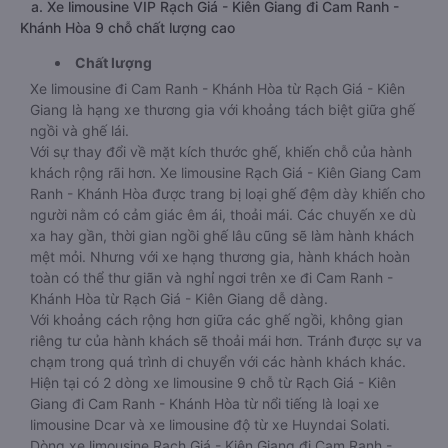
a. Xe limousine VIP Rạch Giá - Kiên Giang đi Cam Ranh -
Khánh Hòa 9 chỗ chất lượng cao
Chất lượng
Xe limousine đi Cam Ranh - Khánh Hòa từ Rạch Giá - Kiên
Giang là hạng xe thương gia với khoảng tách biệt giữa ghế
ngồi và ghế lái.
Với sự thay đổi về mặt kích thước ghế, khiến chỗ của hành
khách rộng rãi hơn. Xe limousine Rạch Giá - Kiên Giang Cam
Ranh - Khánh Hòa được trang bị loại ghế đệm dày khiến cho
người nằm có cảm giác êm ái, thoải mái. Các chuyến xe dù
xa hay gần, thời gian ngồi ghế lâu cũng sẽ làm hành khách
mệt mỏi. Nhưng với xe hạng thương gia, hành khách hoàn
toàn có thể thư giãn và nghỉ ngơi trên xe đi Cam Ranh -
Khánh Hòa từ Rạch Giá - Kiên Giang dễ dàng.
Với khoảng cách rộng hơn giữa các ghế ngồi, không gian
riêng tư của hành khách sẽ thoải mái hơn. Tránh được sự va
chạm trong quá trình di chuyển với các hành khách khác.
Hiện tại có 2 dòng xe limousine 9 chỗ từ Rạch Giá - Kiên
Giang đi Cam Ranh - Khánh Hòa từ nổi tiếng là loại xe
limousine Dcar và xe limousine độ từ xe Huyndai Solati.
Dòng xe limousine Rạch Giá - Kiên Giang đi Cam Ranh -