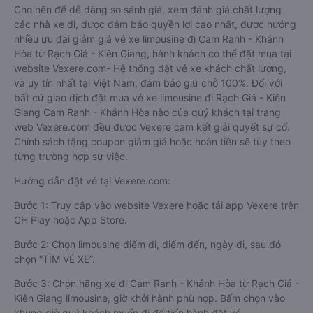
Cho nên để dễ dàng so sánh giá, xem đánh giá chất lượng
các nhà xe đi, được đảm bảo quyền lợi cao nhất, được hưởng
nhiều ưu đãi giảm giá vé xe limousine đi Cam Ranh - Khánh
Hòa từ Rạch Giá - Kiên Giang, hành khách có thể đặt mua tại
website Vexere.com- Hệ thống đặt vé xe khách chất lượng,
và uy tín nhất tại Việt Nam, đảm bảo giữ chỗ 100%. Đối với
bất cứ giao dịch đặt mua vé xe limousine đi Rạch Giá - Kiên
Giang Cam Ranh - Khánh Hòa nào của quý khách tại trang
web Vexere.com đều được Vexere cam kết giải quyết sự cố.
Chính sách tặng coupon giảm giá hoặc hoàn tiền sẽ tùy theo
từng trường hợp sự việc.
Hướng dẫn đặt vé tại Vexere.com:
Bước 1: Truy cập vào website Vexere hoặc tải app Vexere trên
CH Play hoặc App Store.
Bước 2: Chọn limousine điểm đi, điểm đến, ngày đi, sau đó
chọn “TÌM VÉ XE”.
Bước 3: Chọn hãng xe đi Cam Ranh - Khánh Hòa từ Rạch Giá -
Kiên Giang limousine, giờ khởi hành phù hợp. Bấm chọn vào
khung giờ quý khách muốn đi để tiến hành đặt vé.