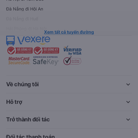
Đà Nẵng đi Hội An
Đà Nẵng đi Huế
Hải Phòng đi Hà Nội
Xem tất cả tuyến đường
keyboard_arrow_down
Về chúng tôi
keyboard_arrow_down
Hỗ trợ
keyboard_arrow_down
Trở thành đối tác
Đối tác thanh toán