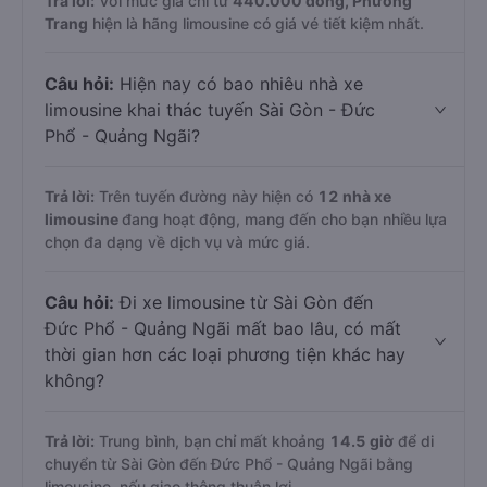
Trả lời:
Với mức giá chỉ từ
440.000
đồng,
Phương
Trang
hiện là hãng limousine có giá vé tiết kiệm nhất.
Câu hỏi:
Hiện nay có bao nhiêu nhà xe
limousine khai thác tuyến Sài Gòn - Đức
Phổ - Quảng Ngãi?
Trả lời:
Trên tuyến đường này hiện có
12
nhà xe
limousine
đang hoạt động, mang đến cho bạn nhiều lựa
chọn đa dạng về dịch vụ và mức giá.
Câu hỏi:
Đi xe limousine từ Sài Gòn đến
Đức Phổ - Quảng Ngãi mất bao lâu, có mất
thời gian hơn các loại phương tiện khác hay
không?
Trả lời:
Trung bình, bạn chỉ mất khoảng
14.5 giờ
để di
chuyển từ Sài Gòn đến Đức Phổ - Quảng Ngãi bằng
limousine, nếu giao thông thuận lợi.