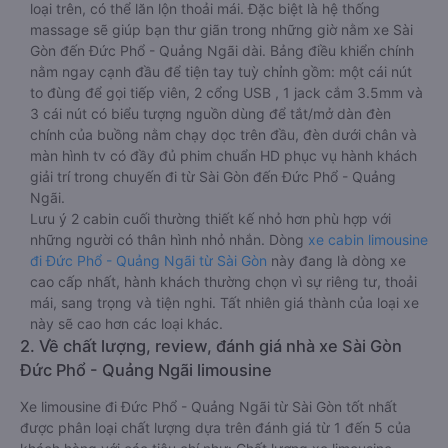
loại trên, có thể lăn lộn thoải mái. Đặc biệt là hệ thống
massage sẽ giúp bạn thư giãn trong những giờ nằm xe Sài
Gòn đến Đức Phổ - Quảng Ngãi dài. Bảng điều khiển chính
nằm ngay cạnh đầu để tiện tay tuỳ chỉnh gồm: một cái nút
to đùng để gọi tiếp viên, 2 cổng USB , 1 jack cắm 3.5mm và
3 cái nút có biểu tượng nguồn dùng để tắt/mở dàn đèn
chính của buồng nằm chạy dọc trên đầu, đèn dưới chân và
màn hình tv có đầy đủ phim chuẩn HD phục vụ hành khách
giải trí trong chuyến đi từ Sài Gòn đến Đức Phổ - Quảng
Ngãi.
Lưu ý 2 cabin cuối thường thiết kế nhỏ hơn phù hợp với
những người có thân hình nhỏ nhắn. Dòng
xe cabin limousine
đi Đức Phổ - Quảng Ngãi từ Sài Gòn
này đang là dòng xe
cao cấp nhất, hành khách thường chọn vì sự riêng tư, thoải
mái, sang trọng và tiện nghi. Tất nhiên giá thành của loại xe
này sẽ cao hơn các loại khác.
2. Về chất lượng, review, đánh giá nhà xe Sài Gòn
Đức Phổ - Quảng Ngãi limousine
Xe limousine đi Đức Phổ - Quảng Ngãi từ Sài Gòn tốt nhất
được phân loại chất lượng dựa trên đánh giá từ 1 đến 5 của