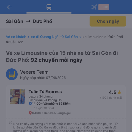
arrow_back
Tải app Vexere ngay!
Tải app Vexere
-30k
Mở app
Mở app
Nhận ưu đãi thành viên độc
-30k/ghế khi đặt vé máy bay qua
quyền
app
Sài Gòn
Đức Phổ
Chọn ngày
Vé xe khách
xe đi Quảng Ngãi từ Sài Gòn
xe limousine đi Đức Phổ
từ Sài Gòn
Vé xe Limousine của 15 nhà xe từ Sài Gòn đi
Đức Phổ
: 92 chuyến mỗi ngày
Vexere Team
Ngày cập nhật: 07/08/2026
Tuấn Tú Express
4.5
Luxury 34 phòng
(1904 đánh giá)
Limousine 24 Phòng Đôi
14:00 • Văn phòng Bà Điểm
14 giờ 30 phút
04:30 • Bến xe Quảng Ngãi
Nhà xe này ấn tượng với mình nhất là bác tài và anh nhân viên phụ xe. Từ
khâu gọi điện đến lúc lên xe đều rát sát sao và chủ động gọi cho mình để
hướng dẫn, giọng nói thân thiện, nhẹ nhàng. Nằm trên xe cũng khá thoải