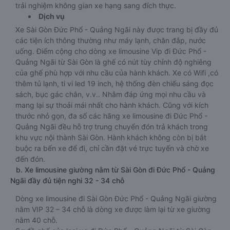
trải nghiệm không gian xe hạng sang đích thực.
Dịch vụ
Xe Sài Gòn Đức Phổ - Quảng Ngãi này được trang bị đầy đủ
các tiện ích thông thường như máy lạnh, chăn đắp, nước
uống. Điểm cộng cho dòng xe limousine Vip đi Đức Phổ -
Quảng Ngãi từ Sài Gòn là ghế có nút tùy chỉnh độ nghiêng
của ghế phù hợp với nhu cầu của hành khách. Xe có Wifi ,có
thêm tủ lạnh, ti vi led 19 inch, hệ thống đèn chiếu sáng đọc
sách, bục gác chân, v.v.. Nhằm đáp ứng mọi nhu cầu và
mang lại sự thoải mái nhất cho hành khách. Cũng với kích
thước nhỏ gọn, đa số các hãng xe limousine đi Đức Phổ -
Quảng Ngãi đều hỗ trợ trung chuyển đón trả khách trong
khu vực nội thành Sài Gòn. Hành khách không còn bị bắt
buộc ra bến xe để đi, chỉ cần đặt vé trực tuyến và chờ xe
đến đón.
b. Xe limousine giường nằm từ Sài Gòn đi Đức Phổ - Quảng
Ngãi đầy đủ tiện nghi 32 - 34 chỗ
Dòng xe limousine đi Sài Gòn Đức Phổ - Quảng Ngãi giường
nằm VIP 32 – 34 chỗ là dòng xe được làm lại từ xe giường
nằm 40 chỗ.