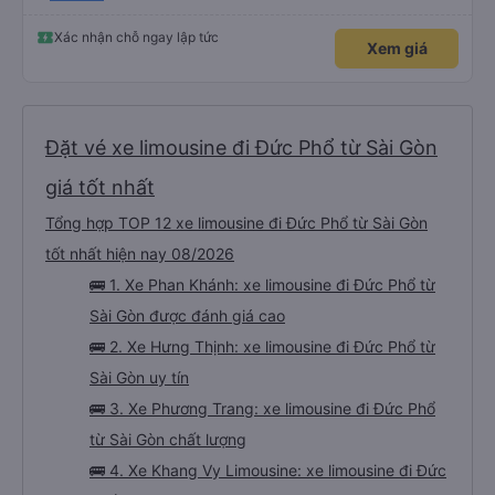
rộng, đẹp, ghế có chế độ matxa bên cạnh các chức năng thông thường như
nâng, hạ xuống phần đầu, chân, ổ sạc pin, ... thích view ngắm cảnh cực chill,
các anh tài và lơ cũng cực dễ thương, tâm lý. 10 điểm không nhưng. Mình sẽ
Xác nhận chỗ ngay lập tức
Xem giá
lưu lại để giới thiệu người nhà, bạn bè đi xe này. ưng hết sức. Giờ thấy may
mắn vì cảm ơn xe kia để mình bít đến xe này
Đặt vé xe limousine đi Đức Phổ từ Sài Gòn
giá tốt nhất
Tổng hợp TOP 12 xe limousine đi Đức Phổ từ Sài Gòn
tốt nhất hiện nay 08/2026
🚌 1. Xe Phan Khánh: xe limousine đi Đức Phổ từ
Sài Gòn được đánh giá cao
🚌 2. Xe Hưng Thịnh: xe limousine đi Đức Phổ từ
Sài Gòn uy tín
🚌 3. Xe Phương Trang: xe limousine đi Đức Phổ
từ Sài Gòn chất lượng
🚌 4. Xe Khang Vy Limousine: xe limousine đi Đức