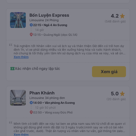
star_rate
Bốn Luyện Express
4.2
Limousine 24 Phòng
(548 đánh giá)
22:15 • Ngã 4 An Sương
14 giờ
12:15 • Quảng Ngãi (dọc QL1A)
Trải nghiệm tốt Nhân viên vui vẻ lịch sự và thân thiện Giờ đến có trễ hơn dự
định 1h, vì xe phải dừng nhiều và lên xuống hàng hóa và rước hành khách,
nói chung là tối thấy yên tâm khi sử dụng dịch vụ của nhà xe này, và sẽ ủng
hộ và giới thiệu cho người thân sử dụng dịch vụ của nhà xe này
Xem thêm
Xác nhận chỗ ngay lập tức
Xem giá
star_rate
Phan Khánh
5.0
Limousine 34 phòng đơn
(20 đánh giá)
14:00 • Văn phòng An Sương
12 giờ 50 phút
02:50 • Vòng xoay Đức Phổ
Mình tình cờ biết đến xe này tai ben xe phia nam sau khi từ chối đi xe quen vì
không giữ đúng ghế mình đã đặt từ 3 ngày trước(mình say xe với có bé nên
cần ghế trước, dưới). Thật ấn tượng vù nhân viên tư vấn, gửi thông tin zalo
rõ ràng, chuyên nghiệp. Đi đúng giờ, xe mới toanh, sạch sẽ thơm tho, buồng
Xem thêm