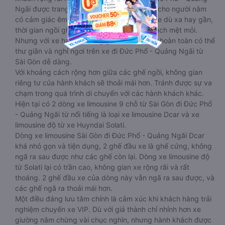
Ngãi được trang bị loại ghế đệm dày khiến cho người nằm
có cảm giác êm ái, thoải mái. Các chuyến xe dù xa hay gần,
thời gian ngồi ghế lâu cũng sẽ làm hành khách mệt mỏi.
Nhưng với xe hạng thương gia, hành khách hoàn toàn có thể
thư giãn và nghỉ ngơi trên xe đi Đức Phổ - Quảng Ngãi từ
Sài Gòn dễ dàng.
Với khoảng cách rộng hơn giữa các ghế ngồi, không gian
riêng tư của hành khách sẽ thoải mái hơn. Tránh được sự va
chạm trong quá trình di chuyển với các hành khách khác.
Hiện tại có 2 dòng xe limousine 9 chỗ từ Sài Gòn đi Đức Phổ
- Quảng Ngãi từ nổi tiếng là loại xe limousine Dcar và xe
limousine độ từ xe Huyndai Solati.
Dòng xe limousine Sài Gòn đi Đức Phổ - Quảng Ngãi Dcar
khá nhỏ gọn và tiện dụng, 2 ghế đầu xe là ghế cứng, không
ngã ra sau được như các ghế còn lại. Dòng xe limousine độ
từ Solati lại có trần cao, không gian xe rộng rãi và rất
thoáng. 2 ghế đầu xe của dòng này vẫn ngã ra sau được, và
các ghế ngã ra thoải mái hơn.
Một điều đáng lưu tâm chính là cảm xúc khi khách hàng trải
nghiệm chuyến xe VIP. Dù với giá thành chỉ nhỉnh hơn xe
giường nằm chừng vài chục nghìn, nhưng hành khách được