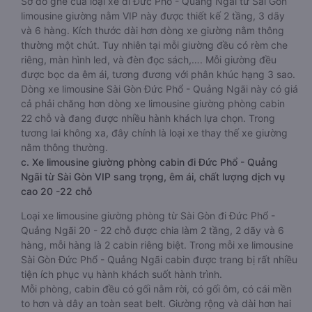
Sơ đồ ghế của loại xe đi Đức Phổ - Quảng Ngãi từ Sài Gòn
limousine giường nằm VIP này được thiết kế 2 tầng, 3 dãy
và 6 hàng. Kích thước dài hơn dòng xe giường nằm thông
thường một chút. Tuy nhiên tại mỗi giường đều có rèm che
riêng, màn hình led, và đèn đọc sách,…. Mỗi giường đều
được bọc da êm ái, tương đương với phân khúc hạng 3 sao.
Dòng xe limousine Sài Gòn Đức Phổ - Quảng Ngãi này có giá
cả phải chăng hơn dòng xe limousine giường phòng cabin
22 chỗ và đang được nhiều hành khách lựa chọn. Trong
tương lai không xa, đây chính là loại xe thay thế xe giường
nằm thông thường.
c. Xe limousine giường phòng cabin đi Đức Phổ - Quảng
Ngãi từ Sài Gòn VIP sang trọng, êm ái, chất lượng dịch vụ
cao 20 -22 chỗ
Loại xe limousine giường phòng từ Sài Gòn đi Đức Phổ -
Quảng Ngãi 20 - 22 chỗ được chia làm 2 tầng, 2 dãy và 6
hàng, mỗi hàng là 2 cabin riêng biệt. Trong mỗi xe limousine
Sài Gòn Đức Phổ - Quảng Ngãi cabin được trang bị rất nhiều
tiện ích phục vụ hành khách suốt hành trình.
Mỗi phòng, cabin đều có gối nằm rời, có gối ôm, có cái mền
to hơn và dây an toàn seat belt. Giường rộng và dài hơn hai