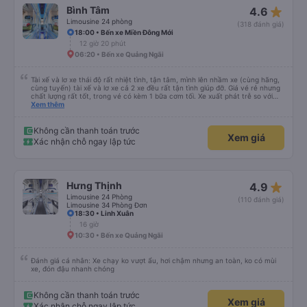
star_rate
Bình Tâm
4.6
Limousine 24 phòng
(318 đánh giá)
18:00 • Bến xe Miền Đông Mới
12 giờ 20 phút
06:20 • Bến xe Quảng Ngãi
Tài xế và lơ xe thái độ rất nhiệt tình, tận tâm, mình lên nhầm xe (cùng hãng,
cùng tuyến) tài xế và lơ xe cả 2 xe đều rất tận tình giúp đỡ. Giá vé rẻ nhưng
chất lượng rất tốt, trong vé có kèm 1 bữa cơm tối. Xe xuất phát trễ so với
trên app 45p, nhưng do bão nên trời mưa rất to, có thể thông cảm được.
Xem thêm
99/10
Không cần thanh toán trước
Xem giá
Xác nhận chỗ ngay lập tức
star_rate
Hưng Thịnh
4.9
Limousine 24 Phòng
(110 đánh giá)
Limousine 34 Phòng Đơn
18:30 • Linh Xuân
16 giờ
10:30 • Bến xe Quảng Ngãi
Đánh giá cá nhân: Xe chạy ko vượt ẩu, hơi chậm nhưng an toàn, ko có mùi
xe, đón đậu nhanh chóng
Không cần thanh toán trước
Xem giá
Xác nhận chỗ ngay lập tức