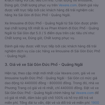
khách hàng với các tiêu chí như: Chất lượng xe limousine,
Đúng giờ, Chất lượng phục vụ trên
Vexere.com
. Đánh giá này
được viết trực tiếp bởi các khách hàng đã trải nghiệm các
hãng Xe Sài Gòn đi Đức Phổ - Quảng Ngãi.
Xe limousine đi Đức Phổ - Quảng Ngãi từ Sài Gòn được phân
loại chất lượng tốt nhất là xe Phan Khánh đi Đức Phổ - Quảng
Ngãi từ Sài Gòn đạt 5.0 / 5 điểm dựa trên các tiêu chí như:
Chất lượng xe, Đúng giờ, Chất lượng phục vụ.
Đánh giá này được viết trực tiếp bởi các khách hàng đã trải
nghiệm dịch vụ của các hãng xe limousine đi Sài Gòn Đức Phổ
- Quảng Ngãi .
3. Giá vé xe Sài Gòn Đức Phổ - Quảng Ngãi
Hiện tại, theo cập nhật mới nhất của Vexere.com, giá vé xe
limousine tuyến Đức Phổ - Quảng Ngãi - Sài Gòn có mức giá
dao động từ 440000 đồng - 800000 đồng. Trong đó, nhà xe
Phương Trang có giá vé rẻ nhất, chỉ 440000 đồng. Đặt vé xe
Sài Gòn Đức Phổ - Quảng Ngãi chính hãng tại
Vexere.com
để
có giá rẻ nhất, đảm bảo giữ chỗ 100% và hỗ trợ đổi trả vé
miễn phí. Tổng đài tư vấn, đặt vé và đổi trả vé miễn phí:
1900