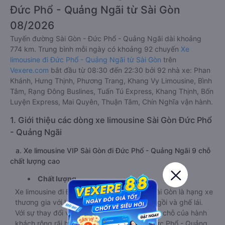
Đức Phổ - Quảng Ngãi từ Sài Gòn
08/2026
Tuyến đường Sài Gòn - Đức Phổ - Quảng Ngãi dài khoảng
774 km. Trung bình mỗi ngày có khoảng 92 chuyến
Xe
limousine đi Đức Phổ - Quảng Ngãi từ Sài Gòn
trên
Vexere.com
bắt đầu từ 08:30 đến 22:30 bởi 92 nhà xe: Phan
Khánh, Hưng Thịnh, Phương Trang, Khang Vy Limousine, Bình
Tâm, Rạng Đông Buslines, Tuấn Tú Express, Khang Thịnh, Bốn
Luyện Express, Mai Quyên, Thuận Tâm, Chín Nghĩa vận hành.
1. Giới thiệu các dòng xe limousine Sài Gòn Đức Phổ
- Quảng Ngãi
a. Xe limousine VIP Sài Gòn đi Đức Phổ - Quảng Ngãi 9 chỗ
chất lượng cao
Chất lượng
Xe limousine đi Đức Phổ - Quảng Ngãi từ Sài Gòn là hạng xe
thương gia với khoảng tách biệt giữa ghế ngồi và ghế lái.
Với sự thay đổi về mặt kích thước ghế, khiến chỗ của hành
khách rộng rãi hơn. Xe limousine Sài Gòn Đức Phổ - Quảng