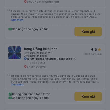
09:00 • Bến xe Quảng Ngãi
Excellent bus and very safe driving. To make this a 5-star experience, I
suggest the company implements a "no sound" policy for phones during the
night to respect those sleeping. It is a sleeper bus, so quiet is key! Also,
please display the Wi-Fi password clearly inside the cabin for convenience. I
Xem thêm
would definitely ride with them again! -------------- ​ Xe chất lượng tốt và
tài xế lái xe rất an toàn. Để dịch vụ hoàn hảo hơn, tôi góp ý nhà xe nên có
quy định rõ ràng về việc giữ im lặng (tắt âm thanh điện thoại) vào ban đêm
Xác nhận chỗ ngay lập tức
Xem giá
để tránh làm phiền hành khách khác ngủ. Ngoài ra, nhà xe nên dán sẵn mật
khẩu Wi-Fi trong xe để hành khách dễ dàng sử dụng. Tôi vẫn sẽ tiếp tục ủng
hộ nhà xe trong tương lai!
Rạng Đông Buslines
4.5
Limousine 24 Phòng VIP
(1811 đánh giá)
Limousine 34 phòng
18:00 • Bến xe An Sương (Phòng vé số 14)
13 giờ 55 phút
07:55 • Đức Phổ
lần đầu đi xe này cũng sợ giống như mấy đánh giá tiêu cực đã đọc trên
vexere nhưng mà kh ạ. xe sạch, xuất phát sớm hơn dự kiến 8 phút, tới nơi
cũng sớm hơn 1 tiếng. ấn tượng: + xe chạy êm + tài xế và lơ xe đều thân
thiện dễ thương. thật ra cũng kh tiếp xúc nhiều+ lắm nhưng cá nhân mình
Xem thêm
cảm thấy vậy + đồ ăn tối đa dạng, nêm nếm thì tùy người thấy hợp, cá nhân
mình thấy kh hợp lắm nhưng chưa đến mức tệ mình đi chuyến quảng ngãi -
an sương, xe dừng đúng 3 lần (cả ăn tối) cho khách đi vệ sinh. cái hay ở đây
Không cần thanh toán trước
Xem giá
là khi gần tới chỗ ăn tối sẽ có loa thông báo, loa báo là dừng 30p nhưng thực
Xác nhận chỗ ngay lập tức
tế chỉ dừng khoảng 25p, chắc do khách đã lên đông đủ. tóm lại thì lần đầu đi
xe này và sẽ có lần sau nếu có dịp, ấn tượng tốt