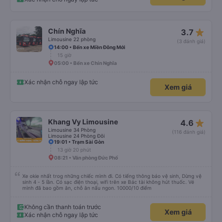
star_rate
Chín Nghĩa
3.7
Limousine 22 phòng
(3 đánh giá)
14:00 • Bến xe Miền Đông Mới
15 giờ
05:00 • Bến xe Chín Nghĩa
Xác nhận chỗ ngay lập tức
Xem giá
star_rate
Khang Vy Limousine
4.6
Limousine 34 Phòng
(116 đánh giá)
Limousine 24 Phòng Đôi
19:01 • Trạm Sài Gòn
13 giờ 20 phút
08:21 • Văn phòng Đức Phổ
Xe okie nhất trog những chiếc mình đi. Có tiếng thông báo vệ sinh, Dừng vệ
sinh 4 - 5 lần. Có sạc điện thoại, wifi trên xe Bác tài không hút thuốc. Vé
mình đã bao gồm ăn, chỗ ăn nấu ngon. 10000/10 điểm
Không cần thanh toán trước
Xem giá
Xác nhận chỗ ngay lập tức