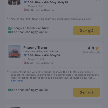
17:00 • Bến xe Miền Đông - Quầy 28
15 giờ 5 phút
08:05 • Bến xe Ngọc Hồi
Nhà xe nhiệt tình. Nhân viên chăm sóc khách hàng cũng rất oke luôn
Không cần thanh toán trước
Xem giá
Xác nhận chỗ ngay lập tức
star_rate
Phương Trang
4.8
Limousine giường nằm 34 chỗ
(3978 đánh giá)
17:30 • Bến xe Miền Đông Cũ
14 giờ 10 phút
07:40 • Bến xe Kon Tum
Excellent bus and very safe driving. To make this a 5-star experience, I
suggest the company implements a "no sound" policy for phones during the
night to respect those sleeping. It is a sleeper bus, so quiet is key! Also,
please display the Wi-Fi password clearly inside the cabin for convenience. I
Xem thêm
would definitely ride with them again! -------------- ​ Xe chất lượng tốt và
tài xế lái xe rất an toàn. Để dịch vụ hoàn hảo hơn, tôi góp ý nhà xe nên có
quy định rõ ràng về việc giữ im lặng (tắt âm thanh điện thoại) vào ban đêm
Xác nhận chỗ ngay lập tức
Xem giá
để tránh làm phiền hành khách khác ngủ. Ngoài ra, nhà xe nên dán sẵn mật
khẩu Wi-Fi trong xe để hành khách dễ dàng sử dụng. Tôi vẫn sẽ tiếp tục ủng
hộ nhà xe trong tương lai!