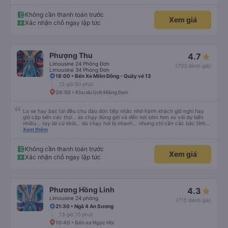
trên app sẽ có khác với thực tế, buổi sáng của ngày khởi hành nhà xe sẽ gọi
để hẹn giờ. Các bạn phải đến đúng giờ nhà xe hẹn nhé.
Không cần thanh toán trước
Xem giá
Xác nhận chỗ ngay lập tức
Phượng Thu
4.7
Limousine 24 Phòng Đơn
(703 đánh giá)
Limousine 34 Phòng Đơn
18:00 • Bến Xe Miền Đông - Quầy vé 13
12 giờ 50 phút
06:50 • Khu du lịch Măng Đen
Lơ xe hay bác tài đều chu đáo đón tiếp nhắc nhở hành khách giờ nghỉ hay
giờ cập bến các thứ... xe chạy đúng giờ và đến nơi sớm hơn so với dự kiến
nhiều... tay lái cừ khôi... dù chạy hơi bị nhanh... nhưng chỉ cần các bác tỉnh
táo sức khoẻ đầy đủ và tay lái cứng cáp là được. Tiện nghi rất sạch sẽ và
Xem thêm
thơm tho, lên phát nằm xíu là ngủ được, dễ ngủ... mà động cơ xe chạy không
ồn nhưng không biết người khác sao nhưng mình hơi bị ù tai khi nghe tiếng
máy chạy lâu. Thích hợp và tiện nghi cho ai có nhu cầu từ tphcm (bến xe
Không cần thanh toán trước
Xem giá
miền đông) lên Măng Đen chơi nhé!
Xác nhận chỗ ngay lập tức
Phương Hồng Linh
4.3
Limousine 24 phòng
(715 đánh giá)
21:30 • Ngã 4 An Sương
13 giờ 10 phút
10:40 • Bến xe Ngọc Hồi