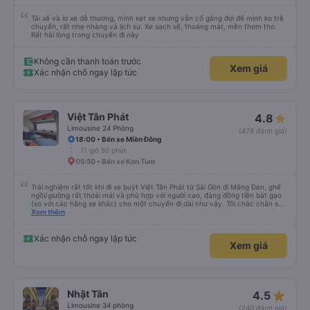
Tài xế và lơ xe dễ thương, mình kẹt xe nhưng vẫn cố gắng đợi để mình ko trễ
chuyến, rất nhẹ nhàng và lịch sự. Xe sạch sẽ, thoáng mát, mền thơm tho.
Rất hài lòng trong chuyến đi này
Không cần thanh toán trước
Xem giá
Xác nhận chỗ ngay lập tức
Việt Tân Phát
4.8
Limousine 24 Phòng
(478 đánh giá)
18:00 • Bến xe Miền Đông
11 giờ 50 phút
05:50 • Bến xe Kon Tum
Trải nghiệm rất tốt khi đi xe buýt Việt Tân Phát từ Sài Gòn đi Măng Đen, ghế
ngồi/giường rất thoải mái và phù hợp với người cao, đáng đồng tiền bát gạo
(so với các hãng xe khác) cho một chuyến đi dài như vậy. Tôi chắc chắn sẽ
sử dụng lại sau.
Xem thêm
Xác nhận chỗ ngay lập tức
Xem giá
star_rate
Nhật Tân
4.5
Limousine 34 phòng
(240 đánh giá)