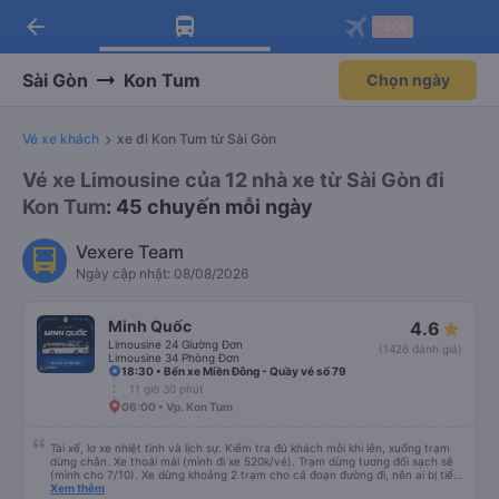
arrow_back
Tải app Vexere ngay!
Tải app Vexere
-30k
Mở app
Mở app
Nhận ưu đãi thành viên độc
-30k/ghế khi đặt vé máy bay qua
quyền
app
Sài Gòn
Kon Tum
Chọn ngày
Vé xe khách
xe đi Kon Tum từ Sài Gòn
Vé xe Limousine của 12 nhà xe từ Sài Gòn đi
Kon Tum
: 45 chuyến mỗi ngày
Vexere Team
Ngày cập nhật: 08/08/2026
Minh Quốc
4.6
Limousine 24 Giường Đơn
(1426 đánh giá)
Limousine 34 Phòng Đơn
18:30 • Bến xe Miền Đông - Quầy vé số 79
11 giờ 30 phút
06:00 • Vp. Kon Tum
Tài xế, lơ xe nhiệt tình và lịch sự. Kiểm tra đủ khách mỗi khi lên, xuống trạm
dừng chân. Xe thoải mái (mình đi xe 520k/vé). Trạm dừng tương đối sạch sẽ
(mình cho 7/10). Xe dừng khoảng 2 trạm cho cả đoạn đường đi, nên ai bị tiểu
nhiều thì trước khi khởi hành ráng đừng uống nhiều nước nha. Giờ khởi hành
Xem thêm