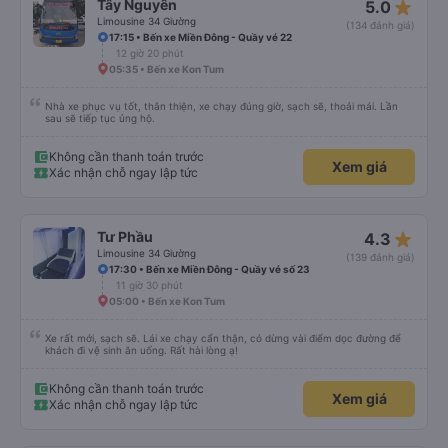
star_rate
Tây Nguyên
5.0
Limousine 34 Giường
(134 đánh giá)
17:15 • Bến xe Miền Đông - Quầy vé 22
12 giờ 20 phút
05:35 • Bến xe Kon Tum
Nhà xe phục vụ tốt, thân thiện, xe chạy đúng giờ, sạch sẽ, thoải mái. Lần
sau sẽ tiếp tục ủng hộ.
Không cần thanh toán trước
Xem giá
Xác nhận chỗ ngay lập tức
star_rate
Tư Phầu
4.3
Limousine 34 Giường
(139 đánh giá)
17:30 • Bến xe Miền Đông - Quầy vé số 23
11 giờ 30 phút
05:00 • Bến xe Kon Tum
Xe rất mới, sạch sẽ. Lái xe chạy cẩn thận, có dừng vài điểm dọc đường để
khách đi vệ sinh ăn uống. Rất hài lòng ạ!
Không cần thanh toán trước
Xem giá
Xác nhận chỗ ngay lập tức