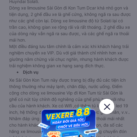
Huyndai Solati.
Dòng xe limousine Sài Gòn đi Kon Tum Dcar khá nhỏ gọn và
tiện dụng, 2 ghế đầu xe là ghế cứng, không ngã ra sau được
như các ghế còn lại. Dòng xe limousine độ từ Solati lại có
trần cao, không gian xe rộng rãi và rất thoáng. 2 ghế đầu xe
của dòng này vẫn ngã ra sau được, và các ghế ngã ra thoải
mái hơn.
Một điều đáng lưu tâm chính là cảm xúc khi khách hàng trải
nghiệm chuyến xe VIP. Dù với giá thành chỉ nhỉnh hơn xe
giường nằm chừng vài chục nghìn, nhưng hành khách được
trải nghiệm không gian xe hạng sang đích thực.
Dịch vụ
Xe Sài Gòn Kon Tum này được trang bị đầy đủ các tiện ích
thông thường như máy lạnh, chăn đắp, nước uống. Điểm
cộng cho dòng xe limousine Vip đi Kon Tum từ Sài Gòn là
ghế có nút tùy chỉnh độ nghiêng của ghế phù hợp với nhu
cầu của hành khách. Xe có Wifi ,có thêm tủ lạnh, ti vi led 19
inch, hệ thống đèn chiếu sáng đọc sách, bục gác chân, v.v..
Nhằm đáp ứng mọi nhu cầu và mang lại sự thoải mái nhất
cho hành khách. Cũng với kích thước nhỏ gọn, đa số các
hãng xe limousine đi Kon Tum đều hỗ trợ trung chuyển đón