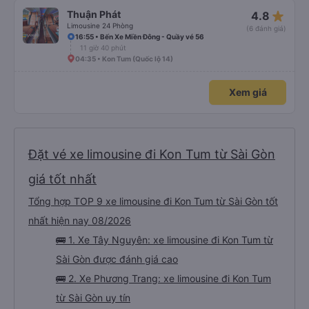
star_rate
Thuận Phát
4.8
Limousine 24 Phòng
(6 đánh giá)
16:55 • Bến Xe Miền Đông - Quầy vé 56
11 giờ 40 phút
04:35 • Kon Tum (Quốc lộ 14)
Xem giá
Đặt vé xe limousine đi Kon Tum từ Sài Gòn
giá tốt nhất
Tổng hợp TOP 9 xe limousine đi Kon Tum từ Sài Gòn tốt
nhất hiện nay 08/2026
🚌 1. Xe Tây Nguyên: xe limousine đi Kon Tum từ
Sài Gòn được đánh giá cao
🚌 2. Xe Phương Trang: xe limousine đi Kon Tum
từ Sài Gòn uy tín