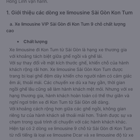
Hồng Linh vận hành.
1. Giới thiệu các dòng xe limousine Sài Gòn Kon Tum
a. Xe limousine VIP Sài Gòn đi Kon Tum 9 chỗ chất lượng
cao
Chất lượng
Xe limousine đi Kon Tum từ Sài Gòn là hạng xe thương gia
với khoảng tách biệt giữa ghế ngồi và ghế lái.
Với sự thay đổi về mặt kích thước ghế, khiến chỗ của hành
khách rộng rãi hơn. Xe limousine Sài Gòn Kon Tum được
trang bị loại ghế đệm dày khiến cho người nằm có cảm giác
êm ái, thoải mái. Các chuyến xe dù xa hay gần, thời gian
ngồi ghế lâu cũng sẽ làm hành khách mệt mỏi. Nhưng với xe
hạng thương gia, hành khách hoàn toàn có thể thư giãn và
nghỉ ngơi trên xe đi Kon Tum từ Sài Gòn dễ dàng.
Với khoảng cách rộng hơn giữa các ghế ngồi, không gian
riêng tư của hành khách sẽ thoải mái hơn. Tránh được sự va
chạm trong quá trình di chuyển với các hành khách khác.
Hiện tại có 2 dòng xe limousine 9 chỗ từ Sài Gòn đi Kon Tum
từ nổi tiếng là loại xe limousine Dcar và xe limousine độ từ xe