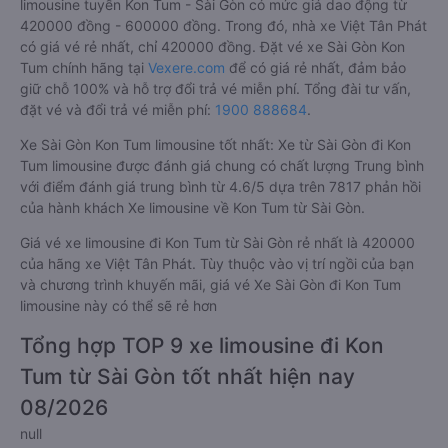
limousine tuyến Kon Tum - Sài Gòn có mức giá dao động từ
420000 đồng - 600000 đồng. Trong đó, nhà xe Việt Tân Phát
có giá vé rẻ nhất, chỉ 420000 đồng. Đặt vé xe Sài Gòn Kon
Tum chính hãng tại
Vexere.com
để có giá rẻ nhất, đảm bảo
giữ chỗ 100% và hỗ trợ đổi trả vé miễn phí. Tổng đài tư vấn,
đặt vé và đổi trả vé miễn phí:
1900 888684
.
Xe Sài Gòn Kon Tum limousine tốt nhất: Xe từ Sài Gòn đi Kon
Tum limousine được đánh giá chung có chất lượng Trung bình
với điểm đánh giá trung bình từ 4.6/5 dựa trên 7817 phản hồi
của hành khách Xe limousine về Kon Tum từ Sài Gòn.
Giá vé xe limousine đi Kon Tum từ Sài Gòn rẻ nhất là 420000
của hãng xe Việt Tân Phát. Tùy thuộc vào vị trí ngồi của bạn
và chương trình khuyến mãi, giá vé Xe Sài Gòn đi Kon Tum
limousine này có thể sẽ rẻ hơn
Tổng hợp TOP 9 xe limousine đi Kon
Tum từ Sài Gòn tốt nhất hiện nay
08/2026
null