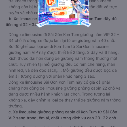
trả khách trong khu vực nội thành Sài Gòn. Hành khách
không còn bị bắt buộc ra bến xe để đi, chỉ cần đặt vé trực
tuyến và chờ xe đến đón.
b. Xe limousine giường nằm từ Sài Gòn đi Kon Tum đầy đủ
tiện nghi 32 - 34 chỗ
Dòng xe limousine đi Sài Gòn Kon Tum giường nằm VIP 32 –
34 chỗ là dòng xe được làm lại từ xe giường nằm 40 chỗ.
Sơ đồ ghế của loại xe đi Kon Tum từ Sài Gòn limousine
giường nằm VIP này được thiết kế 2 tầng, 3 dãy và 6 hàng.
Kích thước dài hơn dòng xe giường nằm thông thường một
chút. Tuy nhiên tại mỗi giường đều có rèm che riêng, màn
hình led, và đèn đọc sách,…. Mỗi giường đều được bọc da
êm ái, tương đương với phân khúc hạng 3 sao.
Dòng xe limousine Sài Gòn Kon Tum này có giá cả phải
chăng hơn dòng xe limousine giường phòng cabin 22 chỗ và
đang được nhiều hành khách lựa chọn. Trong tương lai
không xa, đây chính là loại xe thay thế xe giường nằm thông
thường.
c. Xe limousine giường phòng cabin đi Kon Tum từ Sài Gòn
VIP sang trọng, êm ái, chất lượng dịch vụ cao 20 -22 chỗ