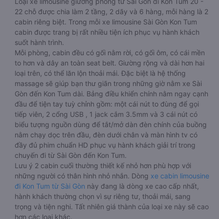
Loại xe limousine giường phòng từ Sài Gòn đi Kon Tum 20 -
22 chỗ được chia làm 2 tầng, 2 dãy và 6 hàng, mỗi hàng là 2
cabin riêng biệt. Trong mỗi xe limousine Sài Gòn Kon Tum
cabin được trang bị rất nhiều tiện ích phục vụ hành khách
suốt hành trình.
Mỗi phòng, cabin đều có gối nằm rời, có gối ôm, có cái mền
to hơn và dây an toàn seat belt. Giường rộng và dài hơn hai
loại trên, có thể lăn lộn thoải mái. Đặc biệt là hệ thống
massage sẽ giúp bạn thư giãn trong những giờ nằm xe Sài
Gòn đến Kon Tum dài. Bảng điều khiển chính nằm ngay cạnh
đầu để tiện tay tuỳ chỉnh gồm: một cái nút to đùng để gọi
tiếp viên, 2 cổng USB , 1 jack cắm 3.5mm và 3 cái nút có
biểu tượng nguồn dùng để tắt/mở dàn đèn chính của buồng
nằm chạy dọc trên đầu, đèn dưới chân và màn hình tv có
đầy đủ phim chuẩn HD phục vụ hành khách giải trí trong
chuyến đi từ Sài Gòn đến Kon Tum.
Lưu ý 2 cabin cuối thường thiết kế nhỏ hơn phù hợp với
những người có thân hình nhỏ nhắn. Dòng
xe cabin limousine
đi Kon Tum từ Sài Gòn
này đang là dòng xe cao cấp nhất,
hành khách thường chọn vì sự riêng tư, thoải mái, sang
trọng và tiện nghi. Tất nhiên giá thành của loại xe này sẽ cao
hơn các loại khác.