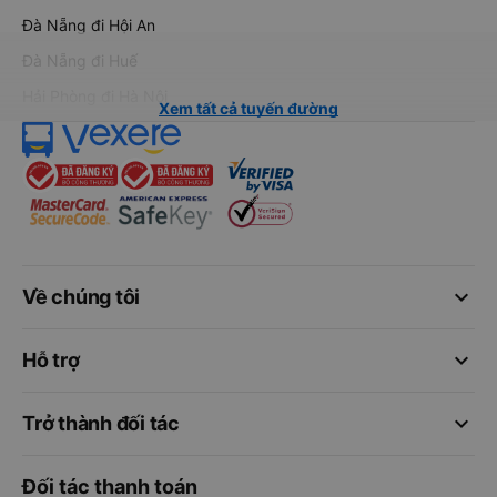
Đà Nẵng đi Hội An
Đà Nẵng đi Huế
Hải Phòng đi Hà Nội
Xem tất cả tuyến đường
keyboard_arrow_down
Về chúng tôi
keyboard_arrow_down
Hỗ trợ
keyboard_arrow_down
Trở thành đối tác
Đối tác thanh toán