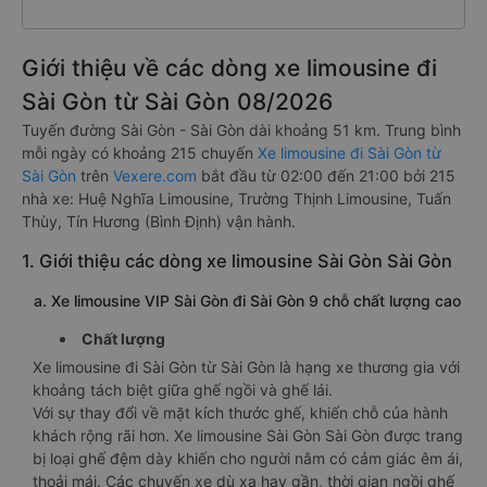
Giới thiệu về các dòng xe limousine đi
Sài Gòn từ Sài Gòn 08/2026
Tuyến đường Sài Gòn - Sài Gòn dài khoảng 51 km. Trung bình
mỗi ngày có khoảng 215 chuyến
Xe limousine đi Sài Gòn từ
Sài Gòn
trên
Vexere.com
bắt đầu từ 02:00 đến 21:00 bởi 215
nhà xe: Huệ Nghĩa Limousine, Trường Thịnh Limousine, Tuấn
Thùy, Tín Hương (Bình Định) vận hành.
1. Giới thiệu các dòng xe limousine Sài Gòn Sài Gòn
a. Xe limousine VIP Sài Gòn đi Sài Gòn 9 chỗ chất lượng cao
Chất lượng
Xe limousine đi Sài Gòn từ Sài Gòn là hạng xe thương gia với
khoảng tách biệt giữa ghế ngồi và ghế lái.
Với sự thay đổi về mặt kích thước ghế, khiến chỗ của hành
khách rộng rãi hơn. Xe limousine Sài Gòn Sài Gòn được trang
bị loại ghế đệm dày khiến cho người nằm có cảm giác êm ái,
thoải mái. Các chuyến xe dù xa hay gần, thời gian ngồi ghế