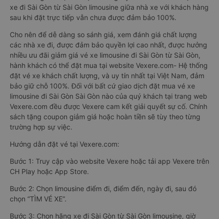
xe đi Sài Gòn từ Sài Gòn limousine giữa nhà xe với khách hàng
sau khi đặt trực tiếp vẫn chưa được đảm bảo 100%.
Cho nên để dễ dàng so sánh giá, xem đánh giá chất lượng
các nhà xe đi, được đảm bảo quyền lợi cao nhất, được hưởng
nhiều ưu đãi giảm giá vé xe limousine đi Sài Gòn từ Sài Gòn,
hành khách có thể đặt mua tại website Vexere.com- Hệ thống
đặt vé xe khách chất lượng, và uy tín nhất tại Việt Nam, đảm
bảo giữ chỗ 100%. Đối với bất cứ giao dịch đặt mua vé xe
limousine đi Sài Gòn Sài Gòn nào của quý khách tại trang web
Vexere.com đều được Vexere cam kết giải quyết sự cố. Chính
sách tặng coupon giảm giá hoặc hoàn tiền sẽ tùy theo từng
trường hợp sự việc.
Hướng dẫn đặt vé tại Vexere.com:
Bước 1: Truy cập vào website Vexere hoặc tải app Vexere trên
CH Play hoặc App Store.
Bước 2: Chọn limousine điểm đi, điểm đến, ngày đi, sau đó
chọn “TÌM VÉ XE”.
Bước 3: Chọn hãng xe đi Sài Gòn từ Sài Gòn limousine, giờ