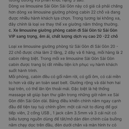
Dòng xe limousine Sài Gòn Sài Gòn này có giá cả phải chăng
hơn dòng xe limousine giường phòng cabin 22 chỗ và đang
được nhiều hành khách lựa chọn. Trong tương lai không xa,
đây chính là loại xe thay thế xe giường nằm thông thường.
c. Xe limousine giường phòng cabin đi Sài Gòn từ Sài Gòn
VIP sang trọng, êm ái, chất lượng dịch vụ cao 20 -22 chỗ
Loại xe limousine giường phòng từ Sài Gòn đi Sài Gòn 20 -
22 chỗ được chia làm 2 tầng, 2 dãy và 6 hàng, mỗi hàng là 2
cabin riêng biệt. Trong mỗi xe limousine Sài Gòn Sài Gòn
cabin được trang bị rất nhiều tiện ích phục vụ hành khách
suốt hành trình.
Mỗi phòng, cabin đều có gối nằm rời, có gối ôm, có cái mền
to hơn và dây an toàn seat belt. Giường rộng và dài hơn hai
loại trên, có thể lăn lộn thoải mái. Đặc biệt là hệ thống
massage sẽ giúp bạn thư giãn trong những giờ nằm xe Sài
Gòn đến Sài Gòn dài. Bảng điều khiển chính nằm ngay cạnh
đầu để tiện tay tuỳ chỉnh gồm: một cái nút to đùng để gọi
tiếp viên, 2 cổng USB , 1 jack cắm 3.5mm và 3 cái nút có
biểu tượng nguồn dùng để tắt/mở dàn đèn chính của buồng
nằm chạy dọc trên đầu, đèn dưới chân và màn hình tv có