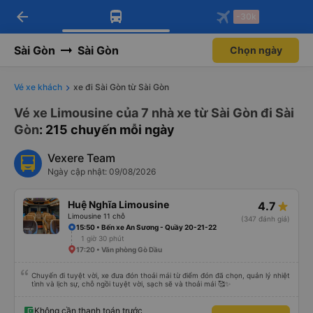
arrow_back
Tải app Vexere ngay!
Tải app Vexere
-30k
Mở app
Mở app
Nhận ưu đãi thành viên độc
-30k/ghế khi đặt vé máy bay qua
quyền
app
Sài Gòn
Sài Gòn
Chọn ngày
Vé xe khách
xe đi Sài Gòn từ Sài Gòn
Vé xe Limousine của 7 nhà xe từ Sài Gòn đi Sài
Gòn
: 215 chuyến mỗi ngày
Vexere Team
Ngày cập nhật: 09/08/2026
Huệ Nghĩa Limousine
4.7
Limousine 11 chỗ
(347 đánh giá)
15:50 • Bến xe An Sương - Quầy 20-21-22
1 giờ 30 phút
17:20 • Văn phòng Gò Dầu
Chuyến đi tuyệt vời, xe đưa đón thoải mái từ điểm đón đã chọn, quản lý nhiệt
tình và lịch sự, chỗ ngồi tuyệt vời, sạch sẽ và thoải mái 🥰✨
Không cần thanh toán trước