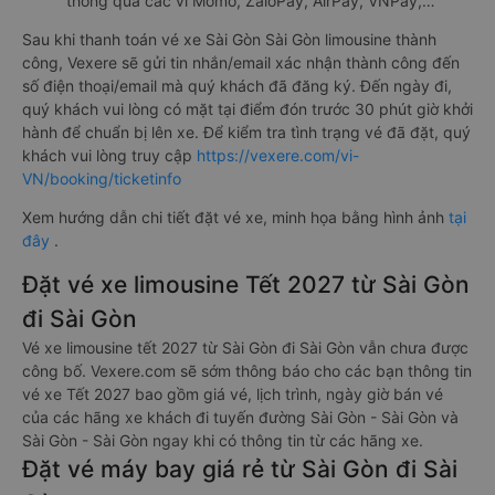
thông qua các ví Momo, ZaloPay, AirPay, VNPay,…
Sau khi thanh toán vé xe Sài Gòn Sài Gòn limousine thành
công, Vexere sẽ gửi tin nhắn/email xác nhận thành công đến
số điện thoại/email mà quý khách đã đăng ký. Đến ngày đi,
quý khách vui lòng có mặt tại điểm đón trước 30 phút giờ khởi
hành để chuẩn bị lên xe. Để kiểm tra tình trạng vé đã đặt, quý
khách vui lòng truy cập
https://vexere.com/vi-
VN/booking/ticketinfo
Xem hướng dẫn chi tiết đặt vé xe, minh họa bằng hình ảnh
tại
đây
.
Đặt vé xe limousine Tết 2027 từ Sài Gòn
đi Sài Gòn
Vé xe limousine tết 2027 từ Sài Gòn đi Sài Gòn vẫn chưa được
công bố. Vexere.com sẽ sớm thông báo cho các bạn thông tin
vé xe Tết 2027 bao gồm giá vé, lịch trình, ngày giờ bán vé
của các hãng xe khách đi tuyến đường Sài Gòn - Sài Gòn và
Sài Gòn - Sài Gòn ngay khi có thông tin từ các hãng xe.
Đặt vé máy bay giá rẻ từ Sài Gòn đi Sài