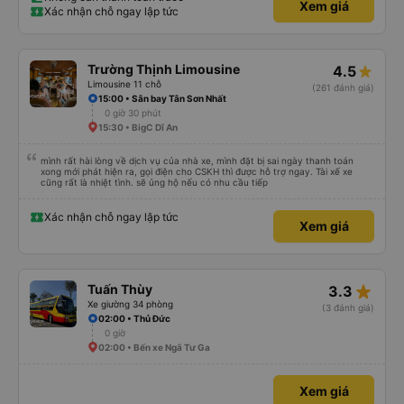
Xem giá
Xác nhận chỗ ngay lập tức
Trường Thịnh Limousine
4.5
Limousine 11 chỗ
(261 đánh giá)
15:00 • Sân bay Tân Sơn Nhất
0 giờ 30 phút
15:30 • BigC Dĩ An
mình rất hài lòng về dịch vụ của nhà xe, mình đặt bị sai ngày thanh toán
xong mới phát hiện ra, gọi điện cho CSKH thì được hỗ trợ ngay. Tài xế xe
cũng rất là nhiệt tình. sẽ ủng hộ nếu có nhu cầu tiếp
Xác nhận chỗ ngay lập tức
Xem giá
star_rate
Tuấn Thùy
3.3
Xe giường 34 phòng
(3 đánh giá)
02:00 • Thủ Đức
0 giờ
02:00 • Bến xe Ngã Tư Ga
Xem giá