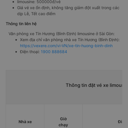
limousine: 500000đ/vé
Giá vé xe ổn định, không tăng giảm đột xuất trong các
dịp Lễ, Tết cao điểm
Thông tin liên hệ
Văn phòng xe Tín Hương (Bình Định) limousine ở Sài Gòn:
Xem địa chỉ văn phòng nhà xe Tín Hương (Bình Định):
https://vexere.com/vi-VN/xe-tin-huong-binh-dinh
Điện thoại:
1900 888684
Thông tin đặt vé xe limousi
Giờ
Nhà xe
Điểm
chạy