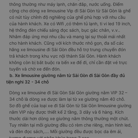
thông thường như máy lạnh, chăn đắp, nước uống. Điểm
cộng cho dòng xe limousine Vip đi Sài Gòn từ Sài Gòn là ghế
có nút tùy chỉnh độ nghiêng của ghế phù hợp với nhu cầu
của hành khách. Xe có Wifi ,có thêm tủ lạnh, ti vi led 19 inch,
hệ thống đèn chiếu sáng đọc sách, bục gác chân, v.v..
Nhằm đáp ứng mọi nhu cầu và mang lại sự thoải mái nhất
cho hành khách. Cũng với kích thước nhỏ gọn, đa số các
hãng xe limousine đi Sài Gòn đều hỗ trợ trung chuyển đón
trả khách trong khu vực nội thành Sài Gòn. Hành khách
không còn bị bắt buộc ra bến xe để đi, chỉ cần đặt vé trực
tuyến và chờ xe đến đón.
b. Xe limousine giường nằm từ Sài Gòn đi Sài Gòn đầy đủ
tiện nghi 32 - 34 chỗ
Dòng xe limousine đi Sài Gòn Sài Gòn giường nằm VIP 32 –
34 chỗ là dòng xe được làm lại từ xe giường nằm 40 chỗ.
Sơ đồ ghế của loại xe đi Sài Gòn từ Sài Gòn limousine giường
nằm VIP này được thiết kế 2 tầng, 3 dãy và 6 hàng. Kích
thước dài hơn dòng xe giường nằm thông thường một chút.
Tuy nhiên tại mỗi giường đều có rèm che riêng, màn hình led,
và đèn đọc sách,…. Mỗi giường đều được bọc da êm ái,
tương đương với phân khúc hạng 3 sao.