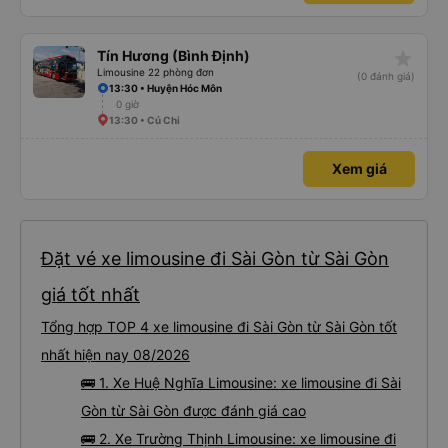
star_rate
Tín Hương (Bình Định)
Limousine 22 phòng đơn
(0 đánh giá)
13:30 • Huyện Hóc Môn
0 giờ
13:30 • Củ Chi
Xem giá
Đặt vé xe limousine đi Sài Gòn từ Sài Gòn
giá tốt nhất
Tổng hợp TOP 4 xe limousine đi Sài Gòn từ Sài Gòn tốt
nhất hiện nay 08/2026
🚌 1. Xe Huệ Nghĩa Limousine: xe limousine đi Sài
Gòn từ Sài Gòn được đánh giá cao
🚌 2. Xe Trường Thịnh Limousine: xe limousine đi