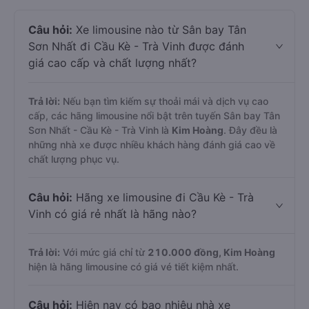
Câu hỏi:
Xe limousine nào từ Sân bay Tân
Sơn Nhất đi Cầu Kè - Trà Vinh được đánh
giá cao cấp và chất lượng nhất?
Trả lời:
Nếu bạn tìm kiếm sự thoải mái và dịch vụ cao
cấp, các hãng limousine nổi bật trên tuyến Sân bay Tân
Sơn Nhất - Cầu Kè - Trà Vinh là
Kim Hoàng
. Đây đều là
những nhà xe được nhiều khách hàng đánh giá cao về
chất lượng phục vụ.
Câu hỏi:
Hãng xe limousine đi Cầu Kè - Trà
Vinh có giá rẻ nhất là hãng nào?
Trả lời:
Với mức giá chỉ từ
210.000
đồng,
Kim Hoàng
hiện là hãng limousine có giá vé tiết kiệm nhất.
Câu hỏi:
Hiện nay có bao nhiêu nhà xe