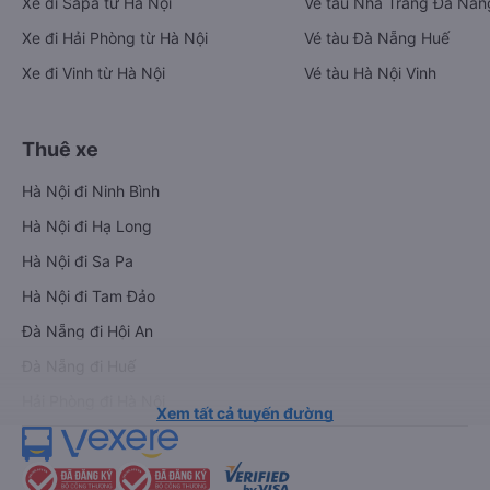
Xe đi Sapa từ Hà Nội
Vé tàu Nha Trang Đà Nẵn
Xe đi Hải Phòng từ Hà Nội
Vé tàu Đà Nẵng Huế
Xe đi Vinh từ Hà Nội
Vé tàu Hà Nội Vinh
Thuê xe
Hà Nội đi Ninh Bình
Hà Nội đi Hạ Long
Hà Nội đi Sa Pa
Hà Nội đi Tam Đảo
Đà Nẵng đi Hội An
Đà Nẵng đi Huế
Hải Phòng đi Hà Nội
Xem tất cả tuyến đường