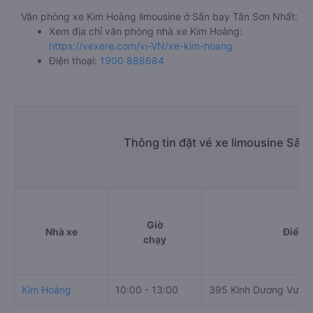
Văn phòng xe Kim Hoàng limousine ở Sân bay Tân Sơn Nhất:
Xem địa chỉ văn phòng nhà xe Kim Hoàng:
https://vexere.com/vi-VN/xe-kim-hoang
Điện thoại:
1900 888684
Thông tin đặt vé xe limousine Sân
Giờ
Nhà xe
Điểm 
chạy
Kim Hoàng
10:00 - 13:00
395 Kinh Dương Vươn