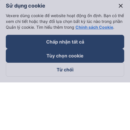
close
Sử dụng cookie
Vexere dùng cookie để website hoạt động ổn định. Bạn có thể
xem chi tiết hoặc thay đổi lựa chọn bất kỳ lúc nào trong phần
Quản lý cookie. Tìm hiểu thêm trong
Chính sách Cookie
.
Chấp nhận tất cả
Tùy chọn cookie
Từ chối
Theo dõi chúng tôi trên
Facebook
Tiktok
Youtube
Công ty TNHH Thương Mại Dịch Vụ Vexere
Địa chỉ đăng ký kinh doanh: 8C Chữ Đồng Tử, Phường Tân
Sơn Nhất, TP. Hồ Chí Minh, Việt Nam
Địa chỉ
:
Lầu 2, toà nhà H3 Circo Hoàng Diệu, 384 Hoàng Diệu,