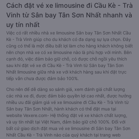
Cách đặt vé xe limousine đi Cầu Kè - Trà
Vinh từ Sân bay Tân Sơn Nhất nhanh và
uy tín nhất
Việc có rất nhiều nhà xe limousine Sân bay Tân Sơn Nhất Cầu
Kè - Trà Vinh giúp cho du khách có đa dạng sự lựa chọn. Đây
cũng có thể là một điều bất lợi làm cho hàng khách không biết
nên chọn nhà xe có xe limousine nào là phù hợp với mình. Bên
cạnh đó, việc đảm bảo giữ chỗ, có được chỗ ngồi yêu thích
sau khi đặt vé xe đi Cầu Kè - Trà Vinh từ Sân bay Tân Sơn
Nhất limousine giữa nhà xe với khách hàng sau khi đặt trực
tiếp vẫn chưa được đảm bảo 100%.
Cho nên để dễ dàng so sánh giá, xem đánh giá chất lượng
các nhà xe đi, được đảm bảo quyền lợi cao nhất, được hưởng
nhiều ưu đãi giảm giá vé xe limousine đi Cầu Kè - Trà Vinh từ
Sân bay Tân Sơn Nhất, hành khách có thể đặt mua tại
website Vexere.com- Hệ thống đặt vé xe khách chất lượng,
và uy tín nhất tại Việt Nam, đảm bảo giữ chỗ 100%. Đối với
bất cứ giao dịch đặt mua vé xe limousine đi Sân bay Tân Sơn
Nhất Cầu Kè - Trà Vinh nào của quý khách tại trang web