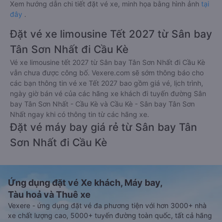
Xem hướng dẫn chi tiết đặt vé xe, minh họa bằng hình ảnh
tại
đây
.
Đặt vé xe limousine Tết 2027 từ Sân bay
Tân Sơn Nhất đi Cầu Kè
Vé xe limousine tết 2027 từ Sân bay Tân Sơn Nhất đi Cầu Kè
vẫn chưa được công bố. Vexere.com sẽ sớm thông báo cho
các bạn thông tin vé xe Tết 2027 bao gồm giá vé, lịch trình,
ngày giờ bán vé của các hãng xe khách đi tuyến đường Sân
bay Tân Sơn Nhất - Cầu Kè và Cầu Kè - Sân bay Tân Sơn
Nhất ngay khi có thông tin từ các hãng xe.
Đặt vé máy bay giá rẻ từ Sân bay Tân
Sơn Nhất đi Cầu Kè
Ứng dụng đặt vé Xe khách, Máy bay,
Tàu hoả và Thuê xe
Vexere - ứng dụng đặt vé đa phương tiện với hơn 3000+ nhà
xe chất lượng cao, 5000+ tuyến đường toàn quốc, tất cả hãng