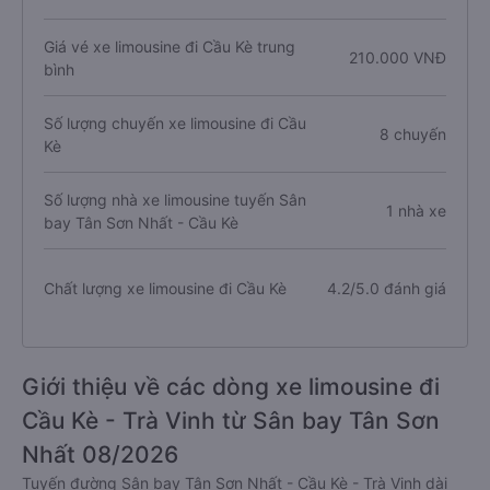
Giá vé xe limousine đi Cầu Kè trung
210.000 VNĐ
bình
Số lượng chuyến xe limousine đi Cầu
8 chuyến
Kè
Số lượng nhà xe limousine tuyến Sân
1 nhà xe
bay Tân Sơn Nhất - Cầu Kè
Chất lượng xe limousine đi Cầu Kè
4.2/5.0 đánh giá
Giới thiệu về các dòng xe limousine đi
Cầu Kè - Trà Vinh từ Sân bay Tân Sơn
Nhất 08/2026
Tuyến đường Sân bay Tân Sơn Nhất - Cầu Kè - Trà Vinh dài