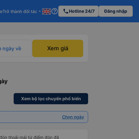
help_outline
phone
Hotline 24/7
Đăng nhập
re
Trở thành đối tác
arrow_drop_down
Xem giá
 ngày về
gày
Xem bộ lọc chuyến phổ biến
Chọn ngày
 đón thoải mái từ điểm đón đã