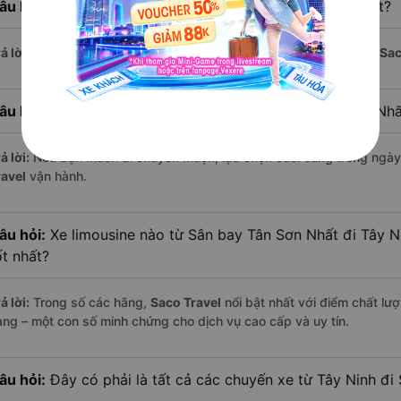
âu hỏi:
Xe limousine nào khởi hành từ Tây Ninh sớm nhất?
ả lời:
Chuyến limousine sớm nhất khởi hành lúc
5:10
, do nhà xe
Sac
âu hỏi:
Xe limousine nào khởi hành từ Sân bay Tân Sơn Nh
ả lời:
Nếu bạn muốn đi chuyến muộn, lựa chọn cuối cùng trong ngày 
ravel
vận hành.
âu hỏi:
Xe limousine nào từ Sân bay Tân Sơn Nhất đi Tây 
ốt nhất?
ả lời:
Trong số các hãng,
Saco Travel
nổi bật nhất với điểm chất lư
àng – một con số minh chứng cho dịch vụ cao cấp và uy tín.
âu hỏi:
Đây có phải là tất cả các chuyến xe từ Tây Ninh đ