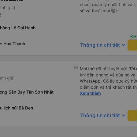
chọn, quản lý nhiệt tình và l
ánh giá)
sẽ và thoải mái 🥰✨
ỗ
phòng Lê Đại Hành
KH
xe Hoà Thành
keyboard_arrow_down
Thông tin chi tiết
Mọi thứ đã rất tuyệt vời. Tôi
khi đến phòng vé của họ và 
nh giá)
WhatsApp. Cô ấy cực kỳ hữu
điểm đón và trả khách rất t
rong Sân Bay Tân Sơn Nhất
của họ). Xe rộng rãi và thoả
Xem thêm
u lịch núi Bà Đen
keyboard_arrow_down
Thông tin chi tiết