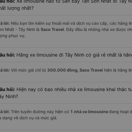
âu hỏi:
Xe limousine nào từ Sân bay Tân Sơn Nhất đi Tây N
hất lượng nhất?
ả lời:
Nếu bạn tìm kiếm sự thoải mái và dịch vụ cao cấp, các hãng li
ơn Nhất - Tây Ninh là
Saco Travel
. Đây đều là những nhà xe được nh
ượng phục vụ.
âu hỏi:
Hãng xe limousine đi Tây Ninh có giá rẻ nhất là hã
ả lời:
Với mức giá chỉ từ
300.000
đồng,
Saco Travel
hiện là hãng li
âu hỏi:
Hiện nay có bao nhiêu nhà xe limousine khai thác t
ây Ninh?
ả lời:
Trên tuyến đường này hiện có
1
nhà xe
limousine
đang hoạt 
a dạng về dịch vụ và mức giá.