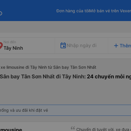
Đơn hàng của tôi
Mở bán vé trên Vexe
fo
Nơi đến
add
Nhập ngày đi
Thêm
xe limousine đi Tây Ninh từ Sân bay Tân Sơn Nhất
 Sân bay Tân Sơn Nhất đi Tây Ninh
: 24 chuyến mỗi n
rống và ưu đãi khi đặt vé
imousine
Chuyến đi tuyệt vời, xe đưa