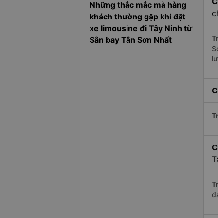
C
Những thắc mắc mà hàng
c
khách thường gặp khi đặt
xe limousine đi Tây Ninh từ
Tr
Sân bay Tân Sơn Nhất
S
l
C
Tr
C
T
Tr
đ