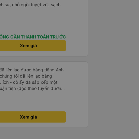
ịch sự, chỗ ngồi tuyệt vời, sạch
ÔNG CẦN THANH TOÁN TRƯỚC
Xem giá
 đã liên lạc được bằng tiếng Anh
chúng tôi đã liên lạc bằng
 ích - cô ấy đã sắp xếp một
huận tiện (dọc theo tuyến đường
i mái. Rất khuyến khích.
Xem giá