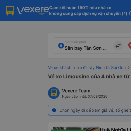
Cam kết hoàn 150% nếu nhà xe

không cung cấp dịch vụ vận chuyển (*)
in
Nơi xuất phát
import_export
Vé xe khách
xe đi Tây Ninh từ Sài Gòn
Vé xe Limousine của 4 nhà xe từ
Vexere Team
Ngày cập nhật: 07/08/2026
Chọn ngày đi để xem giá vé, số ghế t
info
Huệ Nghĩa L