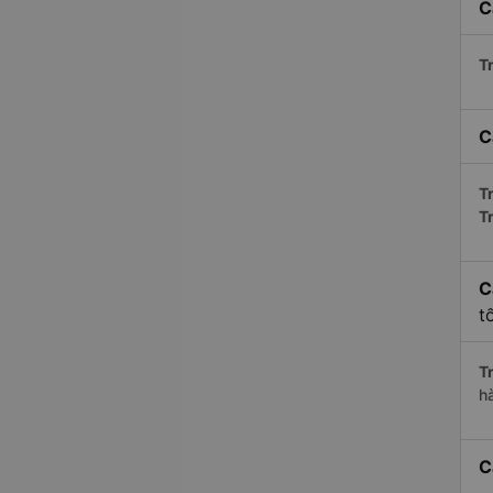
C
Tr
C
Tr
T
C
t
Tr
h
C