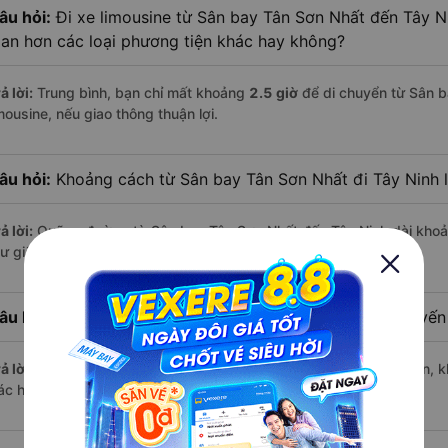
âu hỏi:
Đi xe limousine từ Sân bay Tân Sơn Nhất đến Tây Ni
ian hơn các loại phương tiện khác hay không?
ả lời:
Trung bình, bạn chỉ mất khoảng
2.5 giờ
để di chuyển từ Sân 
mousine, nếu giao thông thuận lợi.
âu hỏi:
Khoảng cách từ Sân bay Tân Sơn Nhất đi Tây Ninh 
ả lời:
Quãng đường từ Sân bay Tân Sơn Nhất đến Tây Ninh dài kho
ư giãn trên xe limousine thoải mái.
âu hỏi:
Mỗi ngày có bao nhiêu chuyến limousine trên tuyế
ả lời:
Mỗi ngày có tới
24 chuyến limousine
hoạt động trên tuyến, k
ác hãng nổi bật gồm:
Saco Travel
,...