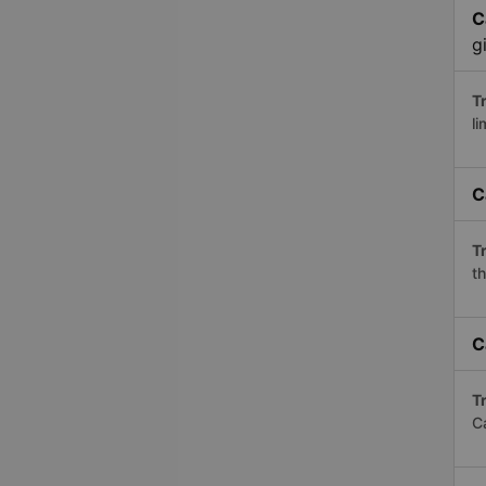
C
g
Tr
li
C
Tr
th
C
Tr
C