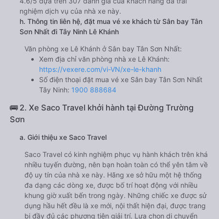
4.6/5 dựa trên 307 đánh giá của khách hàng đã trải
nghiệm dịch vụ của nhà xe này.
h. Thông tin liên hệ, đặt mua vé xe khách từ Sân bay Tân
Sơn Nhất đi Tây Ninh Lê Khánh
Văn phòng xe Lê Khánh ở Sân bay Tân Sơn Nhất:
Xem địa chỉ văn phòng nhà xe Lê Khánh:
https://vexere.com/vi-VN/xe-le-khanh
Số điện thoại đặt mua vé xe Sân bay Tân Sơn Nhất
Tây Ninh:
1900 888684
🚌 2. Xe Saco Travel khởi hành tại Đường Trường
Sơn
a. Giới thiệu xe Saco Travel
Saco Travel có kinh nghiệm phục vụ hành khách trên khá
nhiều tuyến đường, nên bạn hoàn toàn có thể yên tâm về
độ uy tín của nhà xe này. Hãng xe sở hữu một hệ thống
đa dạng các dòng xe, được bố trí hoạt động với nhiều
khung giờ xuất bến trong ngày. Những chiếc xe được sử
dụng hầu hết đều là xe mới, nội thất hiện đại, được trang
bị đầy đủ các phương tiện giải trí. Lựa chọn di chuyển