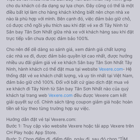
cho du khách có đa dạng sự lựa chọn. Đây cũng có thể là một
điều bất lợi làm cho hàng khách không biết nên chọn nhà xe
nào là phù hợp với mình. Bên cạnh đó, việc đảm bảo giữ chỗ,
có được chỗ ngồi yêu thích sau khi đặt vé xe đi Tây Ninh từ
Sân bay Tân Sơn Nhất giữa nhà xe với khách hàng sau khi đặt
trực tiếp vẫn chưa được đảm bảo 100%.
Cho nên để dễ dàng so sánh giá, xem đánh giá chất lượng
các nhà xe đi, được đảm bảo quyền lợi cao nhất, được hưởng
nhiều ưu đãi giảm giá vé xe khách Sân bay Tân Sơn Nhất Tây
Ninh, hành khách có thể đặt mua tại website
Vexere.com
- Hệ
thống đặt vé xe khách chất lượng, và uy tín nhất tại Việt Nam,
đảm bảo giữ chỗ 100%. Đối với bất cứ giao dịch đặt mua vé
xe khách đi Tây Ninh từ Sân bay Tân Sơn Nhất nào của quý
khách tại trang web
Vexere.com
đều được Vexere cam kết
giải quyết sự cố. Chính sách tặng coupon giảm giá hoặc hoàn
tiền sẽ tùy theo từng trường hợp sự việc.
Hướng dẫn đặt vé tại Vexere.com:
Bước 1: Truy cập vào website Vexere hoặc tải app Vexere trên
CH Play hoặc App Store.
Bước 2: Chọn điểm đi, điểm đến, ngày đi, sau đó chọn “TÌM