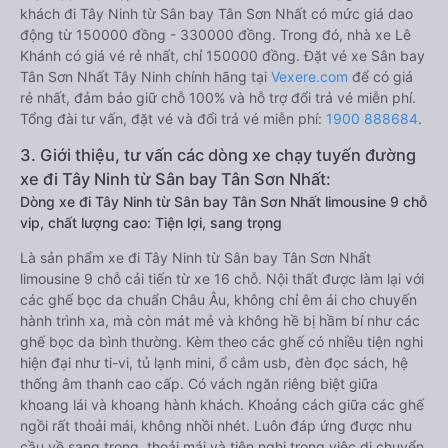
khách đi Tây Ninh từ Sân bay Tân Sơn Nhất có mức giá dao
động từ 150000 đồng - 330000 đồng. Trong đó, nhà xe Lê
Khánh có giá vé rẻ nhất, chỉ 150000 đồng. Đặt vé xe Sân bay
Tân Sơn Nhất Tây Ninh chính hãng tại
Vexere.com
để có giá
rẻ nhất, đảm bảo giữ chỗ 100% và hỗ trợ đổi trả vé miễn phí.
Tổng đài tư vấn, đặt vé và đổi trả vé miễn phí:
1900 888684
.
3. Giới thiệu, tư vấn các dòng xe chạy tuyến đường
xe đi Tây Ninh từ Sân bay Tân Sơn Nhất:
Dòng xe đi Tây Ninh từ Sân bay Tân Sơn Nhất limousine 9 chỗ
vip, chất lượng cao: Tiện lợi, sang trọng
Là sản phẩm xe đi Tây Ninh từ Sân bay Tân Sơn Nhất
limousine 9 chỗ cải tiến từ xe 16 chỗ. Nội thất được làm lại với
các ghế bọc da chuẩn Châu Âu, không chỉ êm ái cho chuyến
hành trình xa, mà còn mát mẻ và không hề bị hầm bí như các
ghế bọc da bình thường. Kèm theo các ghế có nhiều tiện nghi
hiện đại như ti-vi, tủ lạnh mini, ổ cắm usb, đèn đọc sách, hệ
thống âm thanh cao cấp. Có vách ngăn riêng biệt giữa
khoang lái và khoang hành khách. Khoảng cách giữa các ghế
ngồi rất thoải mái, không nhồi nhét. Luôn đáp ứng được nhu
cầu về sang trọng, thoải mái và tiện nghi trong việc di chuyển.