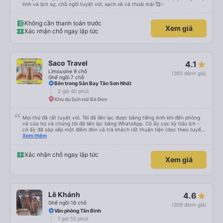
tình và lịch sự, chỗ ngồi tuyệt vời, sạch sẽ và thoải mái 🥰✨
Không cần thanh toán trước
Xem giá
Xác nhận chỗ ngay lập tức
Saco Travel
4.1
Limousine 9 chỗ
(393 đánh giá)
Ghế ngồi 7 chỗ
Bên trong Sân Bay Tân Sơn Nhất
2 giờ 40 phút
Khu du lịch núi Bà Đen
Mọi thứ đã rất tuyệt vời. Tôi đã liên lạc được bằng tiếng Anh khi đến phòng
vé của họ và chúng tôi đã liên lạc bằng WhatsApp. Cô ấy cực kỳ hữu ích -
cô ấy đã sắp xếp một điểm đón và trả khách rất thuận tiện (dọc theo tuyến
đường của họ). Xe rộng rãi và thoải mái. Rất khuyến khích.
Xem thêm
Xác nhận chỗ ngay lập tức
Xem giá
Lê Khánh
4.6
Ghế ngồi 16 chỗ
(309 đánh giá)
Văn phòng Tân Bình
1 giờ 55 phút