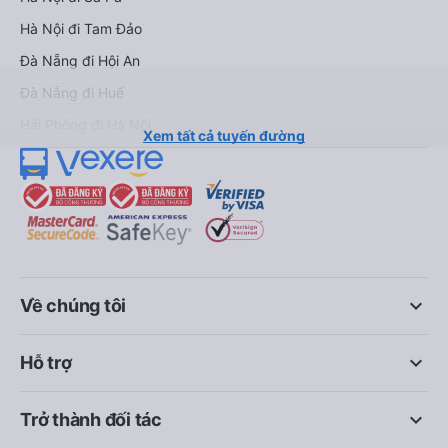
Hà Nội đi Tam Đảo
Đà Nẵng đi Hội An
Đà Nẵng đi Huế
Hải Phòng đi Hà Nội
Xem tất cả tuyến đường
keyboard_arrow_down
Về chúng tôi
keyboard_arrow_down
Hỗ trợ
keyboard_arrow_down
Trở thành đối tác