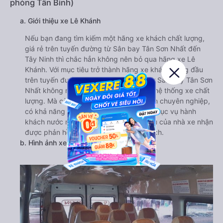
phòng Tân Bình)
a. Giới thiệu xe Lê Khánh
Nếu bạn đang tìm kiếm một hãng xe khách chất lượng,
giá rẻ trên tuyến đường từ Sân bay Tân Sơn Nhất đến
Tây Ninh thì chắc hẳn không nên bỏ qua hãng xe Lê
Khánh. Với mục tiêu trở thành hãng xe khách hàng đầu
trên tuyến đường này, xe đi Tây Ninh từ Sân bay Tân Sơn
Nhất không những chú trọng nâng cấp hệ thống xe chất
lượng. Mà còn đào tạo đội ngũ nhân viên chuyên nghiệp,
có khả năng giao tiếp tiếng Anh tốt để phục vụ hành
khách nước ngoài. Sự cải tiến về dịch vụ của nhà xe nhận
được phản hồi rất tốt từ nhiều hành khách.
b. Hình ảnh xe Lê Khánh