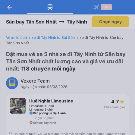
arrow_back
-30k
Sân bay Tân Sơn Nhất
Tây Ninh
Chọn ngày
Vé xe khách
xe đi Tây Ninh từ Sài Gòn
xe đi Tây Ninh từ Sân bay
Tân Sơn Nhất
Đặt mua vé xe 5 nhà xe đi Tây Ninh từ Sân bay
Tân Sơn Nhất chất lượng cao và giá vé ưu đãi
nhất
: 118 chuyến mỗi ngày
Vexere Team
Ngày cập nhật: 06/08/2026
Huệ Nghĩa Limousine
4.7
Limousine 11 chỗ
(346 đánh giá)
Limousine 9 chỗ
Văn phòng Lê Đại Hành
2 giờ 35 phút
Bến xe Tây Ninh
Chuyến đi tuyệt vời, xe đưa đón thoải mái từ điểm đón đã chọn, quản lý nhiệt