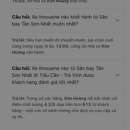
10:00
, do nhà xe
Kim Hoàng
khai thác.
Câu hỏi:
Xe limousine nào khởi hành từ Sân
bay Tân Sơn Nhất muộn nhất?
Trả lời:
Nếu bạn muốn đi chuyến muộn, lựa chọn cuối
cùng trong ngày là lúc
13:00
, cũng do nhà xe
Kim
Hoàng
vận hành.
Câu hỏi:
Xe limousine nào từ Sân bay Tân
Sơn Nhất đi Tiểu Cần - Trà Vinh được
khách hàng đánh giá tốt nhất?
Trả lời:
Trong số các hãng,
Kim Hoàng
nổi bật nhất với
điểm chất lượng
4.2
/5
dựa trên hơn
613
từ khách
hàng – một con số minh chứng cho dịch vụ cao cấp và
uy tín.