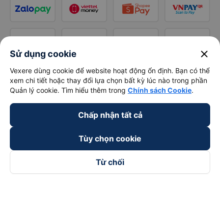
close
Sử dụng cookie
Vexere dùng cookie để website hoạt động ổn định. Bạn có thể
xem chi tiết hoặc thay đổi lựa chọn bất kỳ lúc nào trong phần
Quản lý cookie. Tìm hiểu thêm trong
Chính sách Cookie
.
Chấp nhận tất cả
Tùy chọn cookie
Từ chối
Theo dõi chúng tôi trên
Facebook
Tiktok
Youtube