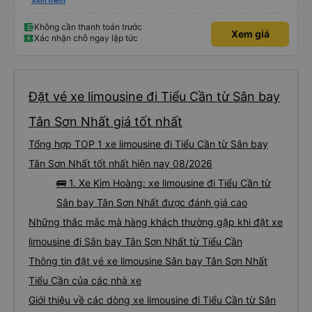
Điều đó sẽ giúp tôi không phải mang vác hành lý nhiều lần. Ngoài ra, xe buýt
Xem thêm
chính sạch sẽ, thoải mái và chuyến đi rất dễ chịu.
Không cần thanh toán trước
Xem giá
Xác nhận chỗ ngay lập tức
Đặt vé xe limousine đi Tiểu Cần từ Sân bay
Tân Sơn Nhất giá tốt nhất
Tổng hợp TOP 1 xe limousine đi Tiểu Cần từ Sân bay
Tân Sơn Nhất tốt nhất hiện nay 08/2026
🚌 1. Xe Kim Hoàng: xe limousine đi Tiểu Cần từ
Sân bay Tân Sơn Nhất được đánh giá cao
Những thắc mắc mà hàng khách thường gặp khi đặt xe
limousine đi Sân bay Tân Sơn Nhất từ Tiểu Cần
Thông tin đặt vé xe limousine Sân bay Tân Sơn Nhất
Tiểu Cần của các nhà xe
Giới thiệu về các dòng xe limousine đi Tiểu Cần từ Sân