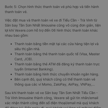
Bước 5: Chọn hình thức thanh toán vé phù hợp và tiến hành
thanh toán vé.
Việc đặt mua và thanh toán vé xe đi Tiểu Cần - Trà Vinh từ
Sân bay Tân Sơn Nhất limousine cũng vô cùng đơn giản, tiện
lợi khi Vexere.com hỗ trợ đến 06 hình thức thanh toán khác
nhau bao gồm:
Thanh toán bằng tiền mặt tại các cửa hàng tiện lợi và
siêu thị gần nhà.
Thanh toán bằng thẻ thanh toán quốc tế (Visa, Master
Card, JCB).
Thanh toán bằng thẻ ATM đã đăng ký thanh toán trực
tuyến (Internet Banking).
Thanh toán bằng hình thức chuyển khoản ngân hàng.
Bên cạnh đó, quý khách cũng có thể thanh toán vé
thông qua các ví Momo, ZaloPay, AirPay, VNPay,…
Sau khi thanh toán vé xe Sân bay Tân Sơn Nhất Tiểu Cần -
Trà Vinh limousine thành công, Vexere sẽ gửi tin nhắn/email
xác nhận thành công đến số điện thoại/email mà quý khách
đã đăng ký. Đến ngày đi, quý khách vui lòng có mặt tại điểm