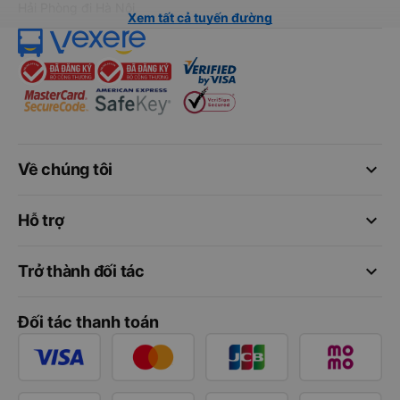
Hải Phòng đi Hà Nội
Xem tất cả tuyến đường
keyboard_arrow_down
Về chúng tôi
keyboard_arrow_down
Hỗ trợ
keyboard_arrow_down
Trở thành đối tác
Đối tác thanh toán