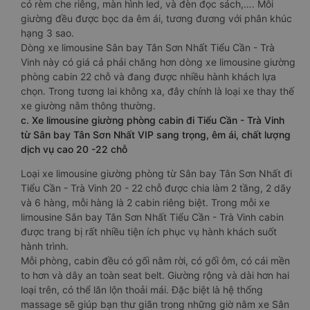
có rèm che riêng, màn hình led, và đèn đọc sách,…. Mỗi
giường đều được bọc da êm ái, tương đương với phân khúc
hạng 3 sao.
Dòng xe limousine Sân bay Tân Sơn Nhất Tiểu Cần - Trà
Vinh này có giá cả phải chăng hơn dòng xe limousine giường
phòng cabin 22 chỗ và đang được nhiều hành khách lựa
chọn. Trong tương lai không xa, đây chính là loại xe thay thế
xe giường nằm thông thường.
c. Xe limousine giường phòng cabin đi Tiểu Cần - Trà Vinh
từ Sân bay Tân Sơn Nhất VIP sang trọng, êm ái, chất lượng
dịch vụ cao 20 -22 chỗ
Loại xe limousine giường phòng từ Sân bay Tân Sơn Nhất đi
Tiểu Cần - Trà Vinh 20 - 22 chỗ được chia làm 2 tầng, 2 dãy
và 6 hàng, mỗi hàng là 2 cabin riêng biệt. Trong mỗi xe
limousine Sân bay Tân Sơn Nhất Tiểu Cần - Trà Vinh cabin
được trang bị rất nhiều tiện ích phục vụ hành khách suốt
hành trình.
Mỗi phòng, cabin đều có gối nằm rời, có gối ôm, có cái mền
to hơn và dây an toàn seat belt. Giường rộng và dài hơn hai
loại trên, có thể lăn lộn thoải mái. Đặc biệt là hệ thống
massage sẽ giúp bạn thư giãn trong những giờ nằm xe Sân