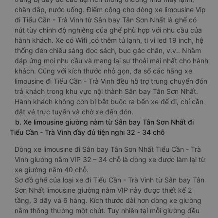
chăn đắp, nước uống. Điểm cộng cho dòng xe limousine Vip
đi Tiểu Cần - Trà Vinh từ Sân bay Tân Sơn Nhất là ghế có
nút tùy chỉnh độ nghiêng của ghế phù hợp với nhu cầu của
hành khách. Xe có Wifi ,có thêm tủ lạnh, ti vi led 19 inch, hệ
thống đèn chiếu sáng đọc sách, bục gác chân, v.v.. Nhằm
đáp ứng mọi nhu cầu và mang lại sự thoải mái nhất cho hành
khách. Cũng với kích thước nhỏ gọn, đa số các hãng xe
limousine đi Tiểu Cần - Trà Vinh đều hỗ trợ trung chuyển đón
trả khách trong khu vực nội thành Sân bay Tân Sơn Nhất.
Hành khách không còn bị bắt buộc ra bến xe để đi, chỉ cần
đặt vé trực tuyến và chờ xe đến đón.
b. Xe limousine giường nằm từ Sân bay Tân Sơn Nhất đi
Tiểu Cần - Trà Vinh đầy đủ tiện nghi 32 - 34 chỗ
Dòng xe limousine đi Sân bay Tân Sơn Nhất Tiểu Cần - Trà
Vinh giường nằm VIP 32 – 34 chỗ là dòng xe được làm lại từ
xe giường nằm 40 chỗ.
Sơ đồ ghế của loại xe đi Tiểu Cần - Trà Vinh từ Sân bay Tân
Sơn Nhất limousine giường nằm VIP này được thiết kế 2
tầng, 3 dãy và 6 hàng. Kích thước dài hơn dòng xe giường
nằm thông thường một chút. Tuy nhiên tại mỗi giường đều