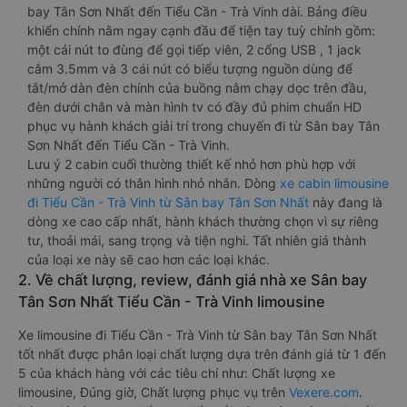
bay Tân Sơn Nhất đến Tiểu Cần - Trà Vinh dài. Bảng điều
khiển chính nằm ngay cạnh đầu để tiện tay tuỳ chỉnh gồm:
một cái nút to đùng để gọi tiếp viên, 2 cổng USB , 1 jack
cắm 3.5mm và 3 cái nút có biểu tượng nguồn dùng để
tắt/mở dàn đèn chính của buồng nằm chạy dọc trên đầu,
đèn dưới chân và màn hình tv có đầy đủ phim chuẩn HD
phục vụ hành khách giải trí trong chuyến đi từ Sân bay Tân
Sơn Nhất đến Tiểu Cần - Trà Vinh.
Lưu ý 2 cabin cuối thường thiết kế nhỏ hơn phù hợp với
những người có thân hình nhỏ nhắn. Dòng
xe cabin limousine
đi Tiểu Cần - Trà Vinh từ Sân bay Tân Sơn Nhất
này đang là
dòng xe cao cấp nhất, hành khách thường chọn vì sự riêng
tư, thoải mái, sang trọng và tiện nghi. Tất nhiên giá thành
của loại xe này sẽ cao hơn các loại khác.
2. Về chất lượng, review, đánh giá nhà xe Sân bay
Tân Sơn Nhất Tiểu Cần - Trà Vinh limousine
Xe limousine đi Tiểu Cần - Trà Vinh từ Sân bay Tân Sơn Nhất
tốt nhất được phân loại chất lượng dựa trên đánh giá từ 1 đến
5 của khách hàng với các tiêu chí như: Chất lượng xe
limousine, Đúng giờ, Chất lượng phục vụ trên
Vexere.com
.