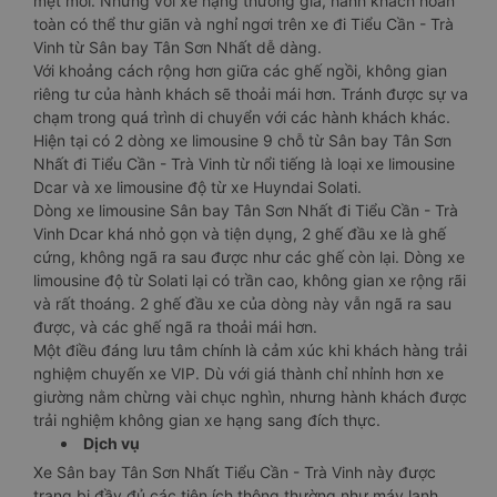
mệt mỏi. Nhưng với xe hạng thương gia, hành khách hoàn
toàn có thể thư giãn và nghỉ ngơi trên xe đi Tiểu Cần - Trà
Vinh từ Sân bay Tân Sơn Nhất dễ dàng.
Với khoảng cách rộng hơn giữa các ghế ngồi, không gian
riêng tư của hành khách sẽ thoải mái hơn. Tránh được sự va
chạm trong quá trình di chuyển với các hành khách khác.
Hiện tại có 2 dòng xe limousine 9 chỗ từ Sân bay Tân Sơn
Nhất đi Tiểu Cần - Trà Vinh từ nổi tiếng là loại xe limousine
Dcar và xe limousine độ từ xe Huyndai Solati.
Dòng xe limousine Sân bay Tân Sơn Nhất đi Tiểu Cần - Trà
Vinh Dcar khá nhỏ gọn và tiện dụng, 2 ghế đầu xe là ghế
cứng, không ngã ra sau được như các ghế còn lại. Dòng xe
limousine độ từ Solati lại có trần cao, không gian xe rộng rãi
và rất thoáng. 2 ghế đầu xe của dòng này vẫn ngã ra sau
được, và các ghế ngã ra thoải mái hơn.
Một điều đáng lưu tâm chính là cảm xúc khi khách hàng trải
nghiệm chuyến xe VIP. Dù với giá thành chỉ nhỉnh hơn xe
giường nằm chừng vài chục nghìn, nhưng hành khách được
trải nghiệm không gian xe hạng sang đích thực.
Dịch vụ
Xe Sân bay Tân Sơn Nhất Tiểu Cần - Trà Vinh này được
trang bị đầy đủ các tiện ích thông thường như máy lạnh,