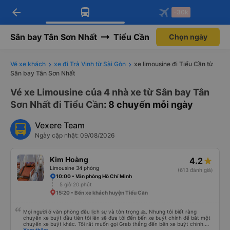
arrow_back
Tải app Vexere ngay!
Tải app Vexere
-30k
Mở app
Mở app
Nhận ưu đãi thành viên độc
-30k/ghế khi đặt vé máy bay qua
quyền
app
Sân bay Tân Sơn Nhất
Tiểu Cần
Chọn ngày
Vé xe khách
xe đi Trà Vinh từ Sài Gòn
xe limousine đi Tiểu Cần từ
Sân bay Tân Sơn Nhất
Vé xe Limousine của 4 nhà xe từ Sân bay Tân
Sơn Nhất đi Tiểu Cần
: 8 chuyến mỗi ngày
Vexere Team
Ngày cập nhật: 09/08/2026
Kim Hoàng
4.2
Limousine 34 phòng
(613 đánh giá)
10:00 • Văn phòng Hồ Chí Minh
5 giờ 20 phút
15:20 • Bến xe khách huyện Tiểu Cần
Mọi người ở văn phòng đều lịch sự và tôn trọng 🙏. Nhưng tôi biết rằng
chuyến xe buýt đầu tiên tôi lên sẽ đưa tôi đến bến xe buýt chính để bắt một
chuyến xe buýt khác. Tôi rất muốn gọi Grab thẳng đến bến xe buýt chính.