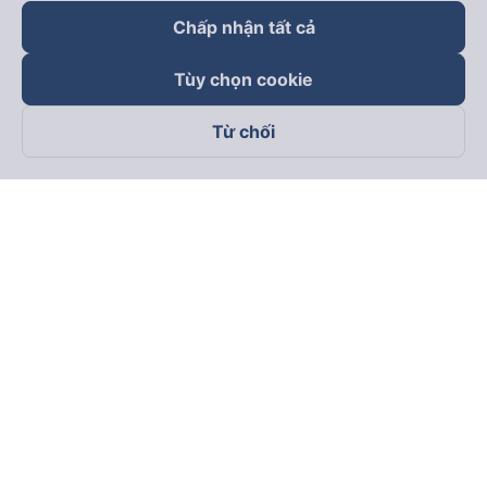
Chấp nhận tất cả
Tùy chọn cookie
Từ chối
Theo dõi chúng tôi trên
Facebook
Tiktok
Youtube
Công ty TNHH Thương Mại Dịch Vụ Vexere
Địa chỉ đăng ký kinh doanh: 8C Chữ Đồng Tử, Phường Tân
Sơn Nhất, TP. Hồ Chí Minh, Việt Nam
Địa chỉ
:
Lầu 2, toà nhà H3 Circo Hoàng Diệu, 384 Hoàng Diệu,
Phường Khánh Hội, TP Hồ Chí Minh, Việt Nam
Tầng 3, toà nhà 101 Láng Hạ, 101 Láng Hạ, Phường Láng, TP.
Hà Nội, Việt Nam
Giấy chứng nhận ĐKKD số 0315133726 do Sở KH và ĐT TP.
Hồ Chí Minh cấp lần đầu ngày 27/6/2018
Bản quyền © 2025 thuộc về Vexere.com