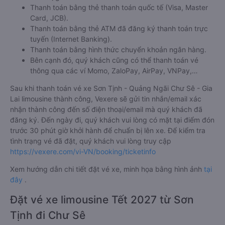
Thanh toán bằng thẻ thanh toán quốc tế (Visa, Master
Card, JCB).
Thanh toán bằng thẻ ATM đã đăng ký thanh toán trực
tuyến (Internet Banking).
Thanh toán bằng hình thức chuyển khoản ngân hàng.
Bên cạnh đó, quý khách cũng có thể thanh toán vé
thông qua các ví Momo, ZaloPay, AirPay, VNPay,…
Sau khi thanh toán vé xe Sơn Tịnh - Quảng Ngãi Chư Sê - Gia
Lai limousine thành công, Vexere sẽ gửi tin nhắn/email xác
nhận thành công đến số điện thoại/email mà quý khách đã
đăng ký. Đến ngày đi, quý khách vui lòng có mặt tại điểm đón
trước 30 phút giờ khởi hành để chuẩn bị lên xe. Để kiểm tra
tình trạng vé đã đặt, quý khách vui lòng truy cập
https://vexere.com/vi-VN/booking/ticketinfo
Xem hướng dẫn chi tiết đặt vé xe, minh họa bằng hình ảnh
tại
đây
.
Đặt vé xe limousine Tết 2027 từ Sơn
Tịnh đi Chư Sê