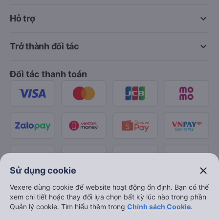
keyboard_arrow_down
Hỗ trợ
keyboard_arrow_down
Trở thành đối tác
Đối tác thanh toán
close
Sử dụng cookie
Vexere dùng cookie để website hoạt động ổn định. Bạn có thể
xem chi tiết hoặc thay đổi lựa chọn bất kỳ lúc nào trong phần
Quản lý cookie. Tìm hiểu thêm trong
Chính sách Cookie
.