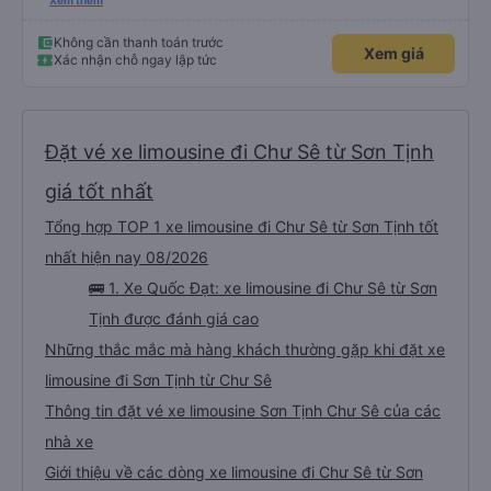
chuyển tới tận nhà. 10đ cho nhà xe, hy vọng nhà xe duy trì được chất lượng
Xem thêm
này. Cảm ơn
Không cần thanh toán trước
Xem giá
Xác nhận chỗ ngay lập tức
Đặt vé xe limousine đi Chư Sê từ Sơn Tịnh
giá tốt nhất
Tổng hợp TOP 1 xe limousine đi Chư Sê từ Sơn Tịnh tốt
nhất hiện nay 08/2026
🚌 1. Xe Quốc Đạt: xe limousine đi Chư Sê từ Sơn
Tịnh được đánh giá cao
Những thắc mắc mà hàng khách thường gặp khi đặt xe
limousine đi Sơn Tịnh từ Chư Sê
Thông tin đặt vé xe limousine Sơn Tịnh Chư Sê của các
nhà xe
Giới thiệu về các dòng xe limousine đi Chư Sê từ Sơn