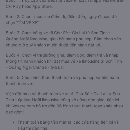
Bước 1: Truy cập vào website Vexere hoặc tải app Vexere trên
CH Play hoặc App Store.
Bước 2: Chọn limousine điểm đi, điểm đến, ngày đi, sau đó
chọn “TÌM VÉ XE”.
Bước 3: Chọn hãng xe đi Chư Sê - Gia Lai từ Sơn Tịnh -
Quảng Ngãi limousine, giờ khởi hành phù hợp. Bấm chọn vào
khung giờ quý khách muốn đi để tiến hành đặt vé.
Bước 4: Chọn vị trí/giường ghế, điểm đón, điểm trả và nhập
thông tin hành khách khi đặt mua vé xe limousine đi Sơn Tịnh
- Quảng Ngãi Chư Sê - Gia Lai
Bước 5: Chọn hình thức thanh toán vé phù hợp và tiến hành
thanh toán vé.
Việc đặt mua và thanh toán vé xe đi Chư Sê - Gia Lai từ Sơn
Tịnh - Quảng Ngãi limousine cũng vô cùng đơn giản, tiện lợi
khi Vexere.com hỗ trợ đến 06 hình thức thanh toán khác nhau
bao gồm:
Thanh toán bằng tiền mặt tại các cửa hàng tiện lợi và
siêu thị gần nhà.