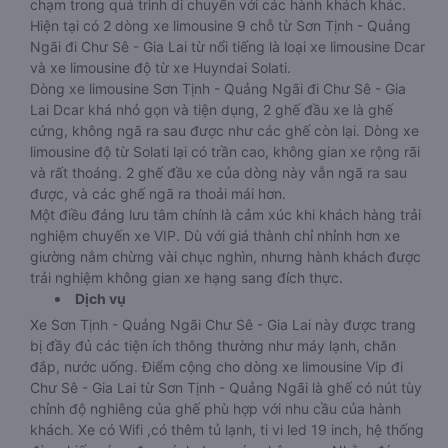
chạm trong quá trình di chuyển với các hành khách khác.
Hiện tại có 2 dòng xe limousine 9 chỗ từ Sơn Tịnh - Quảng
Ngãi đi Chư Sê - Gia Lai từ nổi tiếng là loại xe limousine Dcar
và xe limousine độ từ xe Huyndai Solati.
Dòng xe limousine Sơn Tịnh - Quảng Ngãi đi Chư Sê - Gia
Lai Dcar khá nhỏ gọn và tiện dụng, 2 ghế đầu xe là ghế
cứng, không ngã ra sau được như các ghế còn lại. Dòng xe
limousine độ từ Solati lại có trần cao, không gian xe rộng rãi
và rất thoáng. 2 ghế đầu xe của dòng này vẫn ngã ra sau
được, và các ghế ngã ra thoải mái hơn.
Một điều đáng lưu tâm chính là cảm xúc khi khách hàng trải
nghiệm chuyến xe VIP. Dù với giá thành chỉ nhỉnh hơn xe
giường nằm chừng vài chục nghìn, nhưng hành khách được
trải nghiệm không gian xe hạng sang đích thực.
Dịch vụ
Xe Sơn Tịnh - Quảng Ngãi Chư Sê - Gia Lai này được trang
bị đầy đủ các tiện ích thông thường như máy lạnh, chăn
đắp, nước uống. Điểm cộng cho dòng xe limousine Vip đi
Chư Sê - Gia Lai từ Sơn Tịnh - Quảng Ngãi là ghế có nút tùy
chỉnh độ nghiêng của ghế phù hợp với nhu cầu của hành
khách. Xe có Wifi ,có thêm tủ lạnh, ti vi led 19 inch, hệ thống