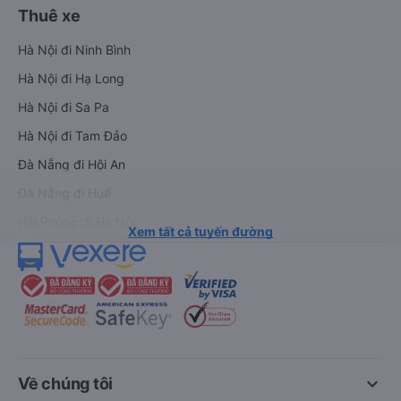
Thuê xe
Hà Nội đi Ninh Bình
Hà Nội đi Hạ Long
Hà Nội đi Sa Pa
Hà Nội đi Tam Đảo
Đà Nẵng đi Hội An
Đà Nẵng đi Huế
Hải Phòng đi Hà Nội
Xem tất cả tuyến đường
keyboard_arrow_down
Về chúng tôi