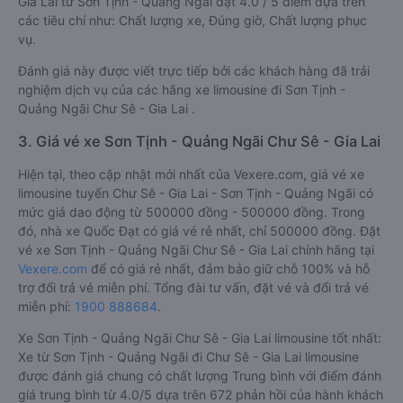
Gia Lai từ Sơn Tịnh - Quảng Ngãi đạt 4.0 / 5 điểm dựa trên
các tiêu chí như: Chất lượng xe, Đúng giờ, Chất lượng phục
vụ.
Đánh giá này được viết trực tiếp bởi các khách hàng đã trải
nghiệm dịch vụ của các hãng xe limousine đi Sơn Tịnh -
Quảng Ngãi Chư Sê - Gia Lai .
3. Giá vé xe Sơn Tịnh - Quảng Ngãi Chư Sê - Gia Lai
Hiện tại, theo cập nhật mới nhất của Vexere.com, giá vé xe
limousine tuyến Chư Sê - Gia Lai - Sơn Tịnh - Quảng Ngãi có
mức giá dao động từ 500000 đồng - 500000 đồng. Trong
đó, nhà xe Quốc Đạt có giá vé rẻ nhất, chỉ 500000 đồng. Đặt
vé xe Sơn Tịnh - Quảng Ngãi Chư Sê - Gia Lai chính hãng tại
Vexere.com
để có giá rẻ nhất, đảm bảo giữ chỗ 100% và hỗ
trợ đổi trả vé miễn phí. Tổng đài tư vấn, đặt vé và đổi trả vé
miễn phí:
1900 888684
.
Xe Sơn Tịnh - Quảng Ngãi Chư Sê - Gia Lai limousine tốt nhất:
Xe từ Sơn Tịnh - Quảng Ngãi đi Chư Sê - Gia Lai limousine
được đánh giá chung có chất lượng Trung bình với điểm đánh
giá trung bình từ 4.0/5 dựa trên 672 phản hồi của hành khách