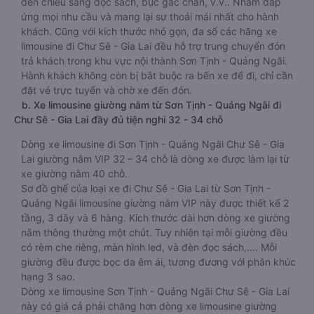
đèn chiếu sáng đọc sách, bục gác chân, v.v.. Nhằm đáp
ứng mọi nhu cầu và mang lại sự thoải mái nhất cho hành
khách. Cũng với kích thước nhỏ gọn, đa số các hãng xe
limousine đi Chư Sê - Gia Lai đều hỗ trợ trung chuyển đón
trả khách trong khu vực nội thành Sơn Tịnh - Quảng Ngãi.
Hành khách không còn bị bắt buộc ra bến xe để đi, chỉ cần
đặt vé trực tuyến và chờ xe đến đón.
b. Xe limousine giường nằm từ Sơn Tịnh - Quảng Ngãi đi
Chư Sê - Gia Lai đầy đủ tiện nghi 32 - 34 chỗ
Dòng xe limousine đi Sơn Tịnh - Quảng Ngãi Chư Sê - Gia
Lai giường nằm VIP 32 – 34 chỗ là dòng xe được làm lại từ
xe giường nằm 40 chỗ.
Sơ đồ ghế của loại xe đi Chư Sê - Gia Lai từ Sơn Tịnh -
Quảng Ngãi limousine giường nằm VIP này được thiết kế 2
tầng, 3 dãy và 6 hàng. Kích thước dài hơn dòng xe giường
nằm thông thường một chút. Tuy nhiên tại mỗi giường đều
có rèm che riêng, màn hình led, và đèn đọc sách,…. Mỗi
giường đều được bọc da êm ái, tương đương với phân khúc
hạng 3 sao.
Dòng xe limousine Sơn Tịnh - Quảng Ngãi Chư Sê - Gia Lai
này có giá cả phải chăng hơn dòng xe limousine giường