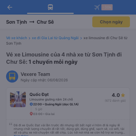
arrow_back
Tải app Vexere ngay!
Tải app Vexere
-30k
Mở app
Mở app
Nhận ưu đãi thành viên độc
-30k/ghế khi đặt vé máy bay qua
quyền
app
Sơn Tịnh
Chư Sê
Chọn ngày
Vé xe khách
xe đi Gia Lai từ Quảng Ngãi
xe limousine đi Chư Sê từ
Sơn Tịnh
Vé xe Limousine của 4 nhà xe từ Sơn Tịnh đi
Chư Sê
: 1 chuyến mỗi ngày
Vexere Team
Ngày cập nhật: 06/08/2026
Quốc Đạt
4.0
Limousine giường nằm 24 chỗ
(672 đánh giá)
22:00 • Quảng Ngãi (dọc QL1A)
5 giờ
03:00 • Gia lai
Đã đi xe Quốc Đạt vài lần trước đó nhưng rất bất ngờ vì hôm đi là ngày lễ
nhưng chất lượng chuyến đi rất tốt, đúng giờ, đúng ghế, sạch sẽ, có wifi, tài
xế và phụ xe nói chuyện rất dễ chịu. Lúc tới nơi nhà xe còn hỗ trợ xe trung