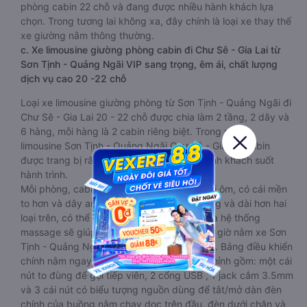
phòng cabin 22 chỗ và đang được nhiều hành khách lựa
chọn. Trong tương lai không xa, đây chính là loại xe thay thế
xe giường nằm thông thường.
c. Xe limousine giường phòng cabin đi Chư Sê - Gia Lai từ
Sơn Tịnh - Quảng Ngãi VIP sang trọng, êm ái, chất lượng
dịch vụ cao 20 -22 chỗ
Loại xe limousine giường phòng từ Sơn Tịnh - Quảng Ngãi đi
Chư Sê - Gia Lai 20 - 22 chỗ được chia làm 2 tầng, 2 dãy và
6 hàng, mỗi hàng là 2 cabin riêng biệt. Trong mỗi xe
limousine Sơn Tịnh - Quảng Ngãi Chư Sê - Gia Lai cabin
được trang bị rất nhiều tiện ích phục vụ hành khách suốt
hành trình.
Mỗi phòng, cabin đều có gối nằm rời, có gối ôm, có cái mền
to hơn và dây an toàn seat belt. Giường rộng và dài hơn hai
loại trên, có thể lăn lộn thoải mái. Đặc biệt là hệ thống
massage sẽ giúp bạn thư giãn trong những giờ nằm xe Sơn
Tịnh - Quảng Ngãi đến Chư Sê - Gia Lai dài. Bảng điều khiển
chính nằm ngay cạnh đầu để tiện tay tuỳ chỉnh gồm: một cái
nút to đùng để gọi tiếp viên, 2 cổng USB , 1 jack cắm 3.5mm
và 3 cái nút có biểu tượng nguồn dùng để tắt/mở dàn đèn
chính của buồng nằm chạy dọc trên đầu, đèn dưới chân và