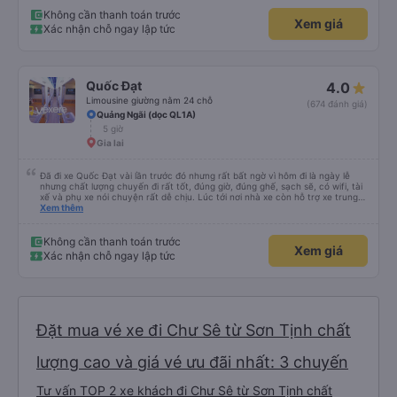
Không cần thanh toán trước
Xem giá
Xác nhận chỗ ngay lập tức
Quốc Đạt
4.0
Limousine giường nằm 24 chỗ
(674 đánh giá)
Quảng Ngãi (dọc QL1A)
5 giờ
Gia lai
Đã đi xe Quốc Đạt vài lần trước đó nhưng rất bất ngờ vì hôm đi là ngày lễ
nhưng chất lượng chuyến đi rất tốt, đúng giờ, đúng ghế, sạch sẽ, có wifi, tài
xế và phụ xe nói chuyện rất dễ chịu. Lúc tới nơi nhà xe còn hỗ trợ xe trung
chuyển tới tận nhà. 10đ cho nhà xe, hy vọng nhà xe duy trì được chất lượng
Xem thêm
này. Cảm ơn
Không cần thanh toán trước
Xem giá
Xác nhận chỗ ngay lập tức
Đặt mua vé xe đi Chư Sê từ Sơn Tịnh chất
lượng cao và giá vé ưu đãi nhất: 3 chuyến
Tư vấn TOP 2 xe khách đi Chư Sê từ Sơn Tịnh chất