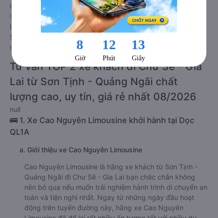
Giá vé
xe giường nằm đôi đi Chư Sê - Gia Lai từ Sơn Tịnh -
Quảng Ngãi
rẻ nhất là 380000VND của hãng xe Cao Nguyên
Limousine. Tùy thuộc vào chương trình khuyến mãi, giá vé Xe
Sơn Tịnh - Quảng Ngãi đi Chư Sê - Gia Lai giường nằm đôi
này có thể sẽ rẻ hơn.
Tư vấn TOP 2 xe khách đi Chư Sê - Gia
Lai từ Sơn Tịnh - Quảng Ngãi chất
lượng cao, uy tín, giá rẻ nhất 08/2026
null
🚌 1. Xe Cao Nguyên Limousine khởi hành tại Dọc
QL1A
a. Giới thiệu xe Cao Nguyên Limousine
Cao Nguyên Limousine là hãng xe khách từ Sơn Tịnh -
Quảng Ngãi đi Chư Sê - Gia Lai bạn chắc chắn không
nên bỏ qua nếu muốn trải nghiệm hành trình di chuyển an
toàn và tiện nghi nhất. Ngay từ những ngày đầu hoạt
động trên tuyến đường này, hãng xe Cao Nguyên
Limousine đã để lại rất nhiều ấn tượng tốt với nhiều du