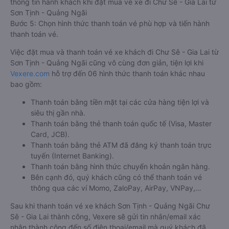
thông tin hành khách khi đặt mua vé xe đi Chư Sê - Gia Lai từ
Sơn Tịnh - Quảng Ngãi
Bước 5: Chọn hình thức thanh toán vé phù hợp và tiến hành
thanh toán vé.
Việc đặt mua và thanh toán vé xe khách đi Chư Sê - Gia Lai từ
Sơn Tịnh - Quảng Ngãi cũng vô cùng đơn giản, tiện lợi khi
Vexere.com
hỗ trợ đến 06 hình thức thanh toán khác nhau
bao gồm:
Thanh toán bằng tiền mặt tại các cửa hàng tiện lợi và
siêu thị gần nhà.
Thanh toán bằng thẻ thanh toán quốc tế (Visa, Master
Card, JCB).
Thanh toán bằng thẻ ATM đã đăng ký thanh toán trực
tuyến (Internet Banking).
Thanh toán bằng hình thức chuyển khoản ngân hàng.
Bên cạnh đó, quý khách cũng có thể thanh toán vé
thông qua các ví Momo, ZaloPay, AirPay, VNPay,…
Sau khi thanh toán vé xe khách Sơn Tịnh - Quảng Ngãi Chư
Sê - Gia Lai thành công, Vexere sẽ gửi tin nhắn/email xác
nhận thành công đến số điện thoại/email mà quý khách đã