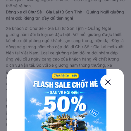
thể sẽ rẻ hơn.
Dòng xe đi Chư Sê - Gia Lai từ Sơn Tịnh - Quảng Ngãi giường
nằm đôi: Riêng tư, đầy đủ tiện nghi
Xe khách đi Chư Sê - Gia Lai từ Sơn Tịnh - Quảng Ngãi
giường nằm đôi là loại xe đặc biệt. Với mỗi giường được thiết
kế như một phòng ngủ khách sạn sang trọng, hiện đại. Đây là
dòng xe giường nằm cho cặp đôi đi Chư Sê - Gia Lai mới xuất
hiện tại Việt Nam. Loại xe giường nằm đôi ra đời nhằm đáp
ứng yêu cầu ngày càng cao của khách hàng về chất lượng
dịch vụ vận tải. So với xe giường nằm thông thường, xe
giường nằm đôi đi Chư Sê - Gia Lai có nhiều ưu điểm và tiện
nghi vượt trội. Màn hình LCD với hàng nghìn bộ phim giải trí,
wifi, và nước uống và chăn đắp miễn phí phục vụ hành khách
suốt hành trình.
Xe Sơn Tịnh - Quảng Ngãi Chư Sê - Gia Lai giường nằm đôi
tốt nhất: Xe từ Sơn Tịnh - Quảng Ngãi đi Chư Sê - Gia Lai
giường nằm đôi được đánh giá chung có chất lượng Tốt với
điểm đánh giá trung bình từ 4.3/5 dựa trên 775 phản hồi của
hành khách Xe về Chư Sê - Gia Lai từ Sơn Tịnh - Quảng Ngãi.