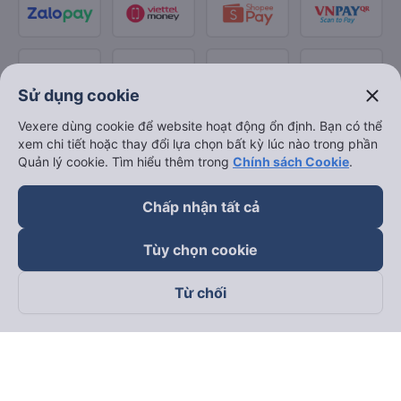
close
Sử dụng cookie
Vexere dùng cookie để website hoạt động ổn định. Bạn có thể
xem chi tiết hoặc thay đổi lựa chọn bất kỳ lúc nào trong phần
Quản lý cookie. Tìm hiểu thêm trong
Chính sách Cookie
.
Chấp nhận tất cả
Tùy chọn cookie
Từ chối
Theo dõi chúng tôi trên
Facebook
Tiktok
Youtube
Công ty TNHH Thương Mại Dịch Vụ Vexere