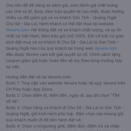
Cho nên để dễ dàng so sánh giá, xem đánh giá chất lượng
các nhà xe đi, được đảm bảo quyền lợi cao nhất, được hưởng
nhiều ưu đãi giảm giá vé xe khách Sơn Tịnh - Quảng Ngãi
Chư Sê - Gia Lai, hành khách có thể đặt mua tại website
Vexere.com
- Hệ thống đặt vé xe khách chất lượng, và uy tín
nhất tại Việt Nam, đảm bảo giữ chỗ 100%. Đối với bất cứ giao
dịch đặt mua vé xe khách đi Chư Sê - Gia Lai từ Sơn Tịnh -
Quảng Ngãi nào của quý khách tại trang web
Vexere.com
đều được Vexere cam kết giải quyết sự cố. Chính sách tặng
coupon giảm giá hoặc hoàn tiền sẽ tùy theo từng trường hợp
sự việc.
Hướng dẫn đặt vé tại Vexere.com:
Bước 1: Truy cập vào website Vexere hoặc tải app Vexere trên
CH Play hoặc App Store.
Bước 2: Chọn điểm đi, điểm đến, ngày đi, sau đó chọn “TÌM
VÉ XE”.
Bước 3: Chọn hãng xe khách đi Chư Sê - Gia Lai từ Sơn Tịnh -
Quảng Ngãi, giờ khởi hành phù hợp. Bấm chọn vào khung giờ
quý khách muốn đi để tiến hành đặt vé.
Bước 4: Chọn vị trí/giường ghế, điểm đón, điểm trả và nhập