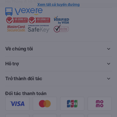
Hải Phòng đi Hà Nội
Xem tất cả tuyến đường
keyboard_arrow_down
Về chúng tôi
keyboard_arrow_down
Hỗ trợ
keyboard_arrow_down
Trở thành đối tác
Đối tác thanh toán