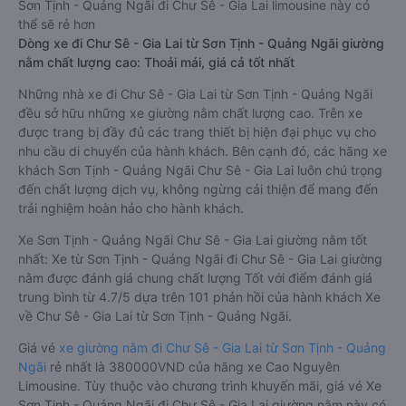
Sơn Tịnh - Quảng Ngãi đi Chư Sê - Gia Lai limousine này có
thể sẽ rẻ hơn
Dòng xe đi Chư Sê - Gia Lai từ Sơn Tịnh - Quảng Ngãi giường
nằm chất lượng cao: Thoải mái, giá cả tốt nhất
Những nhà xe đi Chư Sê - Gia Lai từ Sơn Tịnh - Quảng Ngãi
đều sở hữu những xe giường nằm chất lượng cao. Trên xe
được trang bị đầy đủ các trang thiết bị hiện đại phục vụ cho
nhu cầu di chuyển của hành khách. Bên cạnh đó, các hãng xe
khách Sơn Tịnh - Quảng Ngãi Chư Sê - Gia Lai luôn chú trọng
đến chất lượng dịch vụ, không ngừng cải thiện để mang đến
trải nghiệm hoàn hảo cho hành khách.
Xe Sơn Tịnh - Quảng Ngãi Chư Sê - Gia Lai giường nằm tốt
nhất: Xe từ Sơn Tịnh - Quảng Ngãi đi Chư Sê - Gia Lai giường
nằm được đánh giá chung chất lượng Tốt với điểm đánh giá
trung bình từ 4.7/5 dựa trên 101 phản hồi của hành khách Xe
về Chư Sê - Gia Lai từ Sơn Tịnh - Quảng Ngãi.
Giá vé
xe giường nằm đi Chư Sê - Gia Lai từ Sơn Tịnh - Quảng
Ngãi
rẻ nhất là 380000VND của hãng xe Cao Nguyên
Limousine. Tùy thuộc vào chương trình khuyến mãi, giá vé Xe
Sơn Tịnh - Quảng Ngãi đi Chư Sê - Gia Lai giường nằm này có