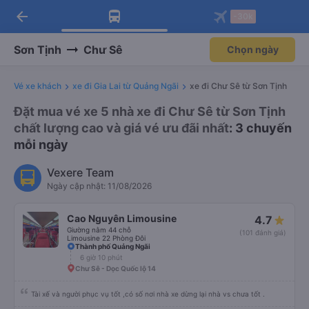
arrow_back
Tải app Vexere ngay!
Tải app Vexere
-30k
Mở app
Mở app
Nhận ưu đãi thành viên độc
-30k/ghế khi đặt vé máy bay qua
quyền
app
Sơn Tịnh
Chư Sê
Chọn ngày
Vé xe khách
xe đi Gia Lai từ Quảng Ngãi
xe đi Chư Sê từ Sơn Tịnh
Đặt mua vé xe 5 nhà xe đi Chư Sê từ Sơn Tịnh
chất lượng cao và giá vé ưu đãi nhất
: 3 chuyến
mỗi ngày
Vexere Team
Ngày cập nhật: 11/08/2026
Cao Nguyên Limousine
4.7
Giường nằm 44 chỗ
(101 đánh giá)
Limousine 22 Phòng Đôi
Thành phố Quảng Ngãi
6 giờ 10 phút
Chư Sê - Dọc Quốc lộ 14
Tài xế và người phục vụ tốt ,có số nơi nhà xe dừng lại nhà vs chưa tốt .