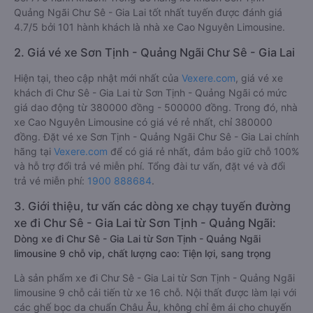
Quảng Ngãi Chư Sê - Gia Lai tốt nhất tuyến được đánh giá
4.7/5 bởi 101 hành khách là nhà xe Cao Nguyên Limousine.
2. Giá vé xe Sơn Tịnh - Quảng Ngãi Chư Sê - Gia Lai
Hiện tại, theo cập nhật mới nhất của
Vexere.com
, giá vé xe
khách đi Chư Sê - Gia Lai từ Sơn Tịnh - Quảng Ngãi có mức
giá dao động từ 380000 đồng - 500000 đồng. Trong đó, nhà
xe Cao Nguyên Limousine có giá vé rẻ nhất, chỉ 380000
đồng. Đặt vé xe Sơn Tịnh - Quảng Ngãi Chư Sê - Gia Lai chính
hãng tại
Vexere.com
để có giá rẻ nhất, đảm bảo giữ chỗ 100%
và hỗ trợ đổi trả vé miễn phí. Tổng đài tư vấn, đặt vé và đổi
trả vé miễn phí:
1900 888684
.
3. Giới thiệu, tư vấn các dòng xe chạy tuyến đường
xe đi Chư Sê - Gia Lai từ Sơn Tịnh - Quảng Ngãi:
Dòng xe đi Chư Sê - Gia Lai từ Sơn Tịnh - Quảng Ngãi
limousine 9 chỗ vip, chất lượng cao: Tiện lợi, sang trọng
Là sản phẩm xe đi Chư Sê - Gia Lai từ Sơn Tịnh - Quảng Ngãi
limousine 9 chỗ cải tiến từ xe 16 chỗ. Nội thất được làm lại với
các ghế bọc da chuẩn Châu Âu, không chỉ êm ái cho chuyến