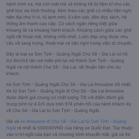
hành trình xa, mà còn mát mẻ và không hề bị hầm bí như các
ghế bọc da bình thường. Kèm theo các ghế có nhiều tiện nghi
hiện đại như ti-vi, tủ lạnh mini, ổ cắm usb, đèn đọc sách, hệ
thống âm thanh cao cấp. Có vách ngăn riêng biệt giữa
khoang lái và khoang hành khách. Khoảng cách giữa các ghế
ngồi rất thoải mái, không nhồi nhét. Luôn đáp ứng được nhu
cầu về sang trọng, thoải mái và tiện nghi trong việc di chuyển.
Đây là loại xe Sơn Tịnh - Quảng Ngãi Chư Sê - Gia Lai có hỗ
trợ đón/trả tận nơi miễn phí tại nội thành Sơn Tịnh - Quảng
Ngãi và nội thành Chư Sê - Gia Lai, rất thuận tiện cho du
khách.
Xe Sơn Tịnh - Quảng Ngãi Chư Sê - Gia Lai limousine tốt nhất:
Xe từ Sơn Tịnh - Quảng Ngãi đi Chư Sê - Gia Lai limousine
được đánh giá chung có chất lượng Tốt với điểm đánh giá
trung bình từ 4.0/5 dựa trên 674 phản hồi của hành khách Xe
về Chư Sê - Gia Lai từ Sơn Tịnh - Quảng Ngãi.
Giá vé
xe limousine đi Chư Sê - Gia Lai từ Sơn Tịnh - Quảng
Ngãi
rẻ nhất là 500000VND của hãng xe Quốc Đạt. Tùy thuộc
vào vị trí ngồi của bạn và chương trình khuyến mãi, giá vé Xe