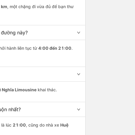
 km
, một chặng đi vừa đủ để bạn thư
n đường này?
hởi hành liên tục từ
4:00 đến 21:00
.
 Nghĩa Limousine
khai thác.
uộn nhất?
là lúc
21:00
, cũng do nhà xe
Huệ