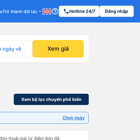
help_outline
phone
Hotline 24/7
Đăng nhập
re
Trở thành đối tác
arrow_drop_down
Xem giá
 ngày về
Xem bộ lọc chuyến phổ biến
Chọn ngày
 đón thoải mái từ điểm đón đã