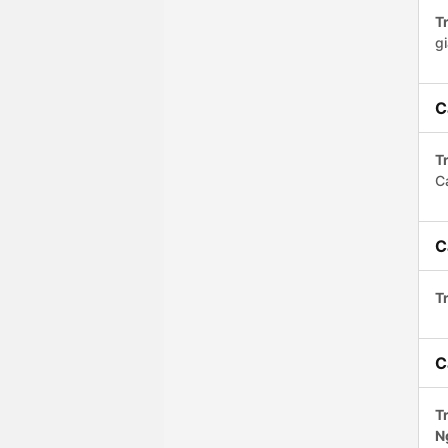
Tr
gi
C
Tr
C
C
Tr
C
Tr
N