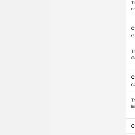
Tr
n
C
G
Tr
đ
C
c
Tr
li
C