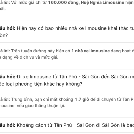
ả lời:
Với mức giá chỉ từ
160.000
đồng,
Huệ Nghĩa Limousine
hiện 
hất.
âu hỏi:
Hiện nay có bao nhiêu nhà xe limousine khai thác tu
òn?
ả lời:
Trên tuyến đường này hiện có
1
nhà xe
limousine
đang hoạt 
a dạng về dịch vụ và mức giá.
âu hỏi:
Đi xe limousine từ Tân Phú - Sài Gòn đến Sài Gòn m
ác loại phương tiện khác hay không?
ả lời:
Trung bình, bạn chỉ mất khoảng
1.7 giờ
để di chuyển từ Tân P
mousine, nếu giao thông thuận lợi.
âu hỏi:
Khoảng cách từ Tân Phú - Sài Gòn đi Sài Gòn là ba