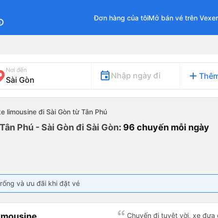
Đơn hàng của tôi
Mở bán vé trên Vexe
fo
Nơi đến
add
Nhập ngày đi
Thêm
xe limousine đi Sài Gòn từ Tân Phú
Tân Phú - Sài Gòn đi Sài Gòn
: 96 chuyến mỗi ngày
rống và ưu đãi khi đặt vé
imousine
Chuyến đi tuyệt vời, xe đưa