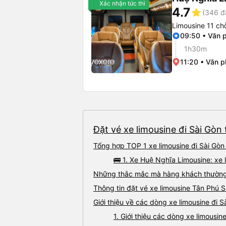
Xác nhận tức thì
4.7
star
(346 đ
Limousine 11 ch
09:50 • Văn 
1h30m
11:20 • Văn 
Đặt vé xe limousine đi Sài Gòn 
Tổng hợp TOP 1 xe limousine đi Sài Gòn
🚌 1. Xe Huệ Nghĩa Limousine: xe 
Những thắc mắc mà hàng khách thường g
Thông tin đặt vé xe limousine Tân Phú 
Giới thiệu về các dòng xe limousine đi 
1. Giới thiệu các dòng xe limousi