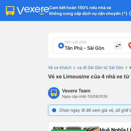
Cam kết hoàn 150% nếu nhà xe

không cung cấp dịch vụ vận chuyển (*)
in
Nơi xuất phát
import_export
Vé xe khách
xe đi Sài Gòn từ Sài Gòn
Vé xe Limousine của 4 nhà xe từ 
Vexere Team
Ngày cập nhật: 05/08/2026
Chọn ngày đi để xem giá vé, số ghế t
info
Huệ Nghĩa L