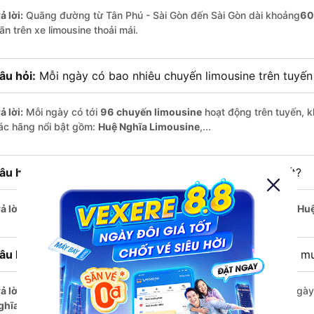
ả lời:
Quãng đường từ Tân Phú - Sài Gòn đến Sài Gòn dài khoảng
60
ãn trên xe limousine thoải mái.
âu hỏi:
Mỗi ngày có bao nhiêu chuyến limousine trên tuyế
ả lời:
Mỗi ngày có tới
96 chuyến limousine
hoạt động trên tuyến, k
ác hãng nổi bật gồm:
Huệ Nghĩa Limousine
,...
âu hỏi:
Xe limousine nào khởi hành từ Sài Gòn sớm nhất?
ả lời:
Chuyến limousine sớm nhất khởi hành lúc
4:00
, do nhà xe
Huệ
âu hỏi:
Xe limousine nào khởi hành từ Tân Phú - Sài Gòn m
ả lời:
Nếu bạn muốn đi chuyến muộn, lựa chọn cuối cùng trong ngày 
ghĩa Limousine
vận hành.