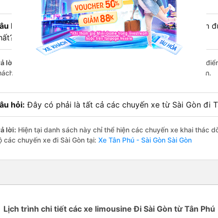
âu hỏi:
Xe limousine nào từ Tân Phú - Sài Gòn đi Sài Gòn 
hất?
ả lời:
Trong số các hãng,
Huệ Nghĩa Limousine
nổi bật nhất với đi
hách hàng – một con số minh chứng cho dịch vụ cao cấp và uy tín.
âu hỏi:
Đây có phải là tất cả các chuyến xe từ Sài Gòn đi 
ả lời:
Hiện tại danh sách này chỉ thể hiện các chuyến xe khai thác d
ộ các chuyến xe đi Sài Gòn tại:
Xe Tân Phú - Sài Gòn Sài Gòn
Lịch trình chi tiết các xe limousine Đi Sài Gòn từ Tân Phú