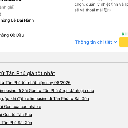
chọn, quản lý nhiệt tình và l
ánh giá)
sẽ và thoải mái 🥰✨
ỗ
phòng Lê Đại Hành
KH
phòng Gò Dầu
keyboard_arrow_down
Thông tin chi tiết
từ Tân Phú giá tốt nhất
 từ Tân Phú tốt nhất hiện nay 08/2026
limousine đi Sài Gòn từ Tân Phú được đánh giá cao
ặp khi đặt xe limousine đi Tân Phú từ Sài Gòn
Sài Gòn của các nhà xe
Sài Gòn từ Tân Phú
ne Tân Phú Sài Gòn