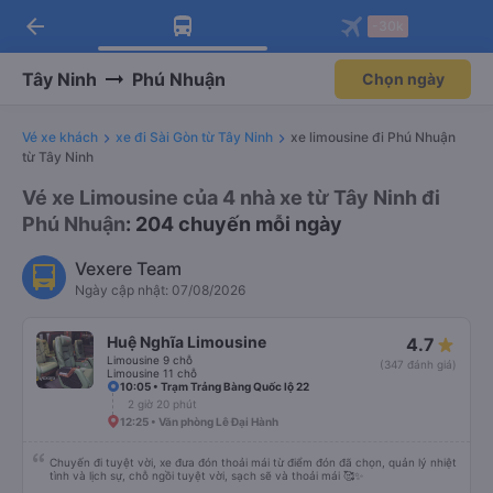
arrow_back
Tải app Vexere ngay!
Tải app Vexere
-30k
Mở app
Mở app
Nhận ưu đãi thành viên độc
-30k/ghế khi đặt vé máy bay qua
quyền
app
Tây Ninh
Phú Nhuận
Chọn ngày
Vé xe khách
xe đi Sài Gòn từ Tây Ninh
xe limousine đi Phú Nhuận
từ Tây Ninh
Vé xe Limousine của 4 nhà xe từ Tây Ninh đi
Phú Nhuận
: 204 chuyến mỗi ngày
Vexere Team
Ngày cập nhật: 07/08/2026
Huệ Nghĩa Limousine
4.7
Limousine 9 chỗ
(347 đánh giá)
Limousine 11 chỗ
10:05 • Trạm Trảng Bàng Quốc lộ 22
2 giờ 20 phút
12:25 • Văn phòng Lê Đại Hành
Chuyến đi tuyệt vời, xe đưa đón thoải mái từ điểm đón đã chọn, quản lý nhiệt
tình và lịch sự, chỗ ngồi tuyệt vời, sạch sẽ và thoải mái 🥰✨