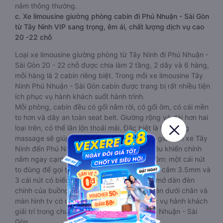
nằm thông thường.
c. Xe limousine giường phòng cabin đi Phú Nhuận - Sài Gòn
từ Tây Ninh VIP sang trọng, êm ái, chất lượng dịch vụ cao
20 -22 chỗ
Loại xe limousine giường phòng từ Tây Ninh đi Phú Nhuận -
Sài Gòn 20 - 22 chỗ được chia làm 2 tầng, 2 dãy và 6 hàng,
mỗi hàng là 2 cabin riêng biệt. Trong mỗi xe limousine Tây
Ninh Phú Nhuận - Sài Gòn cabin được trang bị rất nhiều tiện
ích phục vụ hành khách suốt hành trình.
Mỗi phòng, cabin đều có gối nằm rời, có gối ôm, có cái mền
to hơn và dây an toàn seat belt. Giường rộng và dài hơn hai
loại trên, có thể lăn lộn thoải mái. Đặc biệt là hệ thống
massage sẽ giúp bạn thư giãn trong những giờ nằm xe Tây
Ninh đến Phú Nhuận - Sài Gòn dài. Bảng điều khiển chính
nằm ngay cạnh đầu để tiện tay tuỳ chỉnh gồm: một cái nút
to đùng để gọi tiếp viên, 2 cổng USB , 1 jack cắm 3.5mm và
3 cái nút có biểu tượng nguồn dùng để tắt/mở dàn đèn
chính của buồng nằm chạy dọc trên đầu, đèn dưới chân và
màn hình tv có đầy đủ phim chuẩn HD phục vụ hành khách
giải trí trong chuyến đi từ Tây Ninh đến Phú Nhuận - Sài
Gòn.