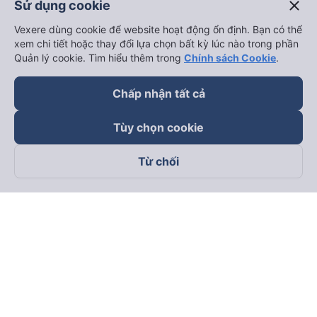
close
Sử dụng cookie
Vexere dùng cookie để website hoạt động ổn định. Bạn có thể
xem chi tiết hoặc thay đổi lựa chọn bất kỳ lúc nào trong phần
Quản lý cookie. Tìm hiểu thêm trong
Chính sách Cookie
.
Chấp nhận tất cả
Tùy chọn cookie
Từ chối
Theo dõi chúng tôi trên
Facebook
Tiktok
Youtube
Công ty TNHH Thương Mại Dịch Vụ Vexere
Địa chỉ đăng ký kinh doanh: 8C Chữ Đồng Tử, Phường Tân
Sơn Nhất, TP. Hồ Chí Minh, Việt Nam
Địa chỉ
:
Lầu 2, toà nhà H3 Circo Hoàng Diệu, 384 Hoàng Diệu,
Phường Khánh Hội, TP Hồ Chí Minh, Việt Nam