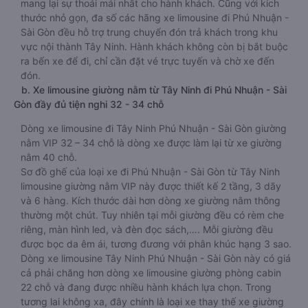
mang lại sự thoải mái nhất cho hành khách. Cũng với kích
thước nhỏ gọn, đa số các hãng xe limousine đi Phú Nhuận -
Sài Gòn đều hỗ trợ trung chuyển đón trả khách trong khu
vực nội thành Tây Ninh. Hành khách không còn bị bắt buộc
ra bến xe để đi, chỉ cần đặt vé trực tuyến và chờ xe đến
đón.
b. Xe limousine giường nằm từ Tây Ninh đi Phú Nhuận - Sài
Gòn đầy đủ tiện nghi 32 - 34 chỗ
Dòng xe limousine đi Tây Ninh Phú Nhuận - Sài Gòn giường
nằm VIP 32 – 34 chỗ là dòng xe được làm lại từ xe giường
nằm 40 chỗ.
Sơ đồ ghế của loại xe đi Phú Nhuận - Sài Gòn từ Tây Ninh
limousine giường nằm VIP này được thiết kế 2 tầng, 3 dãy
và 6 hàng. Kích thước dài hơn dòng xe giường nằm thông
thường một chút. Tuy nhiên tại mỗi giường đều có rèm che
riêng, màn hình led, và đèn đọc sách,…. Mỗi giường đều
được bọc da êm ái, tương đương với phân khúc hạng 3 sao.
Dòng xe limousine Tây Ninh Phú Nhuận - Sài Gòn này có giá
cả phải chăng hơn dòng xe limousine giường phòng cabin
22 chỗ và đang được nhiều hành khách lựa chọn. Trong
tương lai không xa, đây chính là loại xe thay thế xe giường