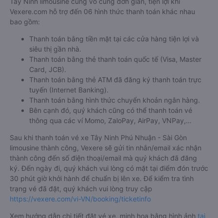
Tây Ninh limousine cũng vô cùng đơn giản, tiện lợi khi
Vexere.com hỗ trợ đến 06 hình thức thanh toán khác nhau
bao gồm:
Thanh toán bằng tiền mặt tại các cửa hàng tiện lợi và
siêu thị gần nhà.
Thanh toán bằng thẻ thanh toán quốc tế (Visa, Master
Card, JCB).
Thanh toán bằng thẻ ATM đã đăng ký thanh toán trực
tuyến (Internet Banking).
Thanh toán bằng hình thức chuyển khoản ngân hàng.
Bên cạnh đó, quý khách cũng có thể thanh toán vé
thông qua các ví Momo, ZaloPay, AirPay, VNPay,…
Sau khi thanh toán vé xe Tây Ninh Phú Nhuận - Sài Gòn
limousine thành công, Vexere sẽ gửi tin nhắn/email xác nhận
thành công đến số điện thoại/email mà quý khách đã đăng
ký. Đến ngày đi, quý khách vui lòng có mặt tại điểm đón trước
30 phút giờ khởi hành để chuẩn bị lên xe. Để kiểm tra tình
trạng vé đã đặt, quý khách vui lòng truy cập
https://vexere.com/vi-VN/booking/ticketinfo
Xem hướng dẫn chi tiết đặt vé xe, minh họa bằng hình ảnh
tại