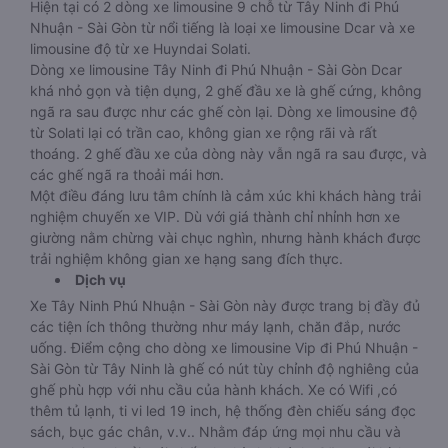
Hiện tại có 2 dòng xe limousine 9 chỗ từ Tây Ninh đi Phú
Nhuận - Sài Gòn từ nổi tiếng là loại xe limousine Dcar và xe
limousine độ từ xe Huyndai Solati.
Dòng xe limousine Tây Ninh đi Phú Nhuận - Sài Gòn Dcar
khá nhỏ gọn và tiện dụng, 2 ghế đầu xe là ghế cứng, không
ngã ra sau được như các ghế còn lại. Dòng xe limousine độ
từ Solati lại có trần cao, không gian xe rộng rãi và rất
thoáng. 2 ghế đầu xe của dòng này vẫn ngã ra sau được, và
các ghế ngã ra thoải mái hơn.
Một điều đáng lưu tâm chính là cảm xúc khi khách hàng trải
nghiệm chuyến xe VIP. Dù với giá thành chỉ nhỉnh hơn xe
giường nằm chừng vài chục nghìn, nhưng hành khách được
trải nghiệm không gian xe hạng sang đích thực.
Dịch vụ
Xe Tây Ninh Phú Nhuận - Sài Gòn này được trang bị đầy đủ
các tiện ích thông thường như máy lạnh, chăn đắp, nước
uống. Điểm cộng cho dòng xe limousine Vip đi Phú Nhuận -
Sài Gòn từ Tây Ninh là ghế có nút tùy chỉnh độ nghiêng của
ghế phù hợp với nhu cầu của hành khách. Xe có Wifi ,có
thêm tủ lạnh, ti vi led 19 inch, hệ thống đèn chiếu sáng đọc
sách, bục gác chân, v.v.. Nhằm đáp ứng mọi nhu cầu và