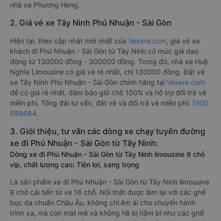
nhà xe Phương Heng.
2. Giá vé xe Tây Ninh Phú Nhuận - Sài Gòn
Hiện tại, theo cập nhật mới nhất của
Vexere.com
, giá vé xe
khách đi Phú Nhuận - Sài Gòn từ Tây Ninh có mức giá dao
động từ 130000 đồng - 300000 đồng. Trong đó, nhà xe Huệ
Nghĩa Limousine có giá vé rẻ nhất, chỉ 130000 đồng. Đặt vé
xe Tây Ninh Phú Nhuận - Sài Gòn chính hãng tại
Vexere.com
để có giá rẻ nhất, đảm bảo giữ chỗ 100% và hỗ trợ đổi trả vé
miễn phí. Tổng đài tư vấn, đặt vé và đổi trả vé miễn phí:
1900
888684
.
3. Giới thiệu, tư vấn các dòng xe chạy tuyến đường
xe đi Phú Nhuận - Sài Gòn từ Tây Ninh:
Dòng xe đi Phú Nhuận - Sài Gòn từ Tây Ninh limousine 9 chỗ
vip, chất lượng cao: Tiện lợi, sang trọng
Là sản phẩm xe đi Phú Nhuận - Sài Gòn từ Tây Ninh limousine
9 chỗ cải tiến từ xe 16 chỗ. Nội thất được làm lại với các ghế
bọc da chuẩn Châu Âu, không chỉ êm ái cho chuyến hành
trình xa, mà còn mát mẻ và không hề bị hầm bí như các ghế