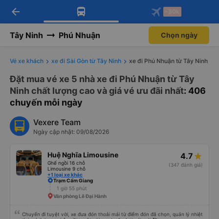
arrow_back
Tải app Vexere ngay!
Tải app Vexere
-30k
Mở app
Mở app
Nhận ưu đãi thành viên độc
-30k/ghế khi đặt vé máy bay qua
quyền
app
Tây Ninh
Phú Nhuận
Chọn ngày
Vé xe khách
xe đi Sài Gòn từ Tây Ninh
xe đi Phú Nhuận từ Tây Ninh
Đặt mua vé xe 5 nhà xe đi Phú Nhuận từ Tây
Ninh chất lượng cao và giá vé ưu đãi nhất
: 406
chuyến mỗi ngày
Vexere Team
Ngày cập nhật: 09/08/2026
Huệ Nghĩa Limousine
4.7
Ghế ngồi 16 chỗ
(347 đánh giá)
Limousine 9 chỗ
+1 loại xe khác
Trạm Cẩm Giang
1 giờ 55 phút
Văn phòng Lê Đại Hành
Chuyến đi tuyệt vời, xe đưa đón thoải mái từ điểm đón đã chọn, quản lý nhiệt