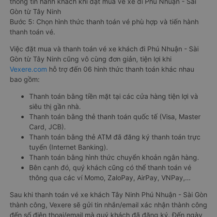
thông tin hành khách khi đặt mua vé xe đi Phú Nhuận - Sài
Gòn từ Tây Ninh
Bước 5: Chọn hình thức thanh toán vé phù hợp và tiến hành
thanh toán vé.
Việc đặt mua và thanh toán vé xe khách đi Phú Nhuận - Sài
Gòn từ Tây Ninh cũng vô cùng đơn giản, tiện lợi khi
Vexere.com
hỗ trợ đến 06 hình thức thanh toán khác nhau
bao gồm:
Thanh toán bằng tiền mặt tại các cửa hàng tiện lợi và
siêu thị gần nhà.
Thanh toán bằng thẻ thanh toán quốc tế (Visa, Master
Card, JCB).
Thanh toán bằng thẻ ATM đã đăng ký thanh toán trực
tuyến (Internet Banking).
Thanh toán bằng hình thức chuyển khoản ngân hàng.
Bên cạnh đó, quý khách cũng có thể thanh toán vé
thông qua các ví Momo, ZaloPay, AirPay, VNPay,…
Sau khi thanh toán vé xe khách Tây Ninh Phú Nhuận - Sài Gòn
thành công, Vexere sẽ gửi tin nhắn/email xác nhận thành công
đến số điện thoại/email mà quý khách đã đăng ký. Đến ngày