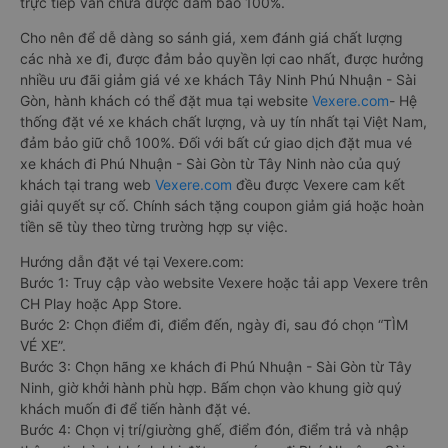
trực tiếp vẫn chưa được đảm bảo 100%.
Cho nên để dễ dàng so sánh giá, xem đánh giá chất lượng
các nhà xe đi, được đảm bảo quyền lợi cao nhất, được hưởng
nhiều ưu đãi giảm giá vé xe khách Tây Ninh Phú Nhuận - Sài
Gòn, hành khách có thể đặt mua tại website
Vexere.com
- Hệ
thống đặt vé xe khách chất lượng, và uy tín nhất tại Việt Nam,
đảm bảo giữ chỗ 100%. Đối với bất cứ giao dịch đặt mua vé
xe khách đi Phú Nhuận - Sài Gòn từ Tây Ninh nào của quý
khách tại trang web
Vexere.com
đều được Vexere cam kết
giải quyết sự cố. Chính sách tặng coupon giảm giá hoặc hoàn
tiền sẽ tùy theo từng trường hợp sự việc.
Hướng dẫn đặt vé tại Vexere.com:
Bước 1: Truy cập vào website Vexere hoặc tải app Vexere trên
CH Play hoặc App Store.
Bước 2: Chọn điểm đi, điểm đến, ngày đi, sau đó chọn “TÌM
VÉ XE”.
Bước 3: Chọn hãng xe khách đi Phú Nhuận - Sài Gòn từ Tây
Ninh, giờ khởi hành phù hợp. Bấm chọn vào khung giờ quý
khách muốn đi để tiến hành đặt vé.
Bước 4: Chọn vị trí/giường ghế, điểm đón, điểm trả và nhập