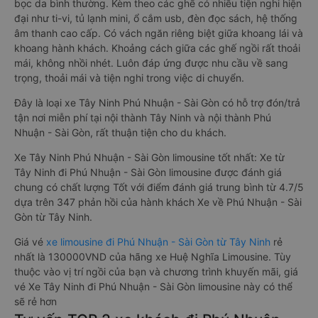
bọc da bình thường. Kèm theo các ghế có nhiều tiện nghi hiện
đại như ti-vi, tủ lạnh mini, ổ cắm usb, đèn đọc sách, hệ thống
âm thanh cao cấp. Có vách ngăn riêng biệt giữa khoang lái và
khoang hành khách. Khoảng cách giữa các ghế ngồi rất thoải
mái, không nhồi nhét. Luôn đáp ứng được nhu cầu về sang
trọng, thoải mái và tiện nghi trong việc di chuyển.
Đây là loại xe Tây Ninh Phú Nhuận - Sài Gòn có hỗ trợ đón/trả
tận nơi miễn phí tại nội thành Tây Ninh và nội thành Phú
Nhuận - Sài Gòn, rất thuận tiện cho du khách.
Xe Tây Ninh Phú Nhuận - Sài Gòn limousine tốt nhất: Xe từ
Tây Ninh đi Phú Nhuận - Sài Gòn limousine được đánh giá
chung có chất lượng Tốt với điểm đánh giá trung bình từ 4.7/5
dựa trên 347 phản hồi của hành khách Xe về Phú Nhuận - Sài
Gòn từ Tây Ninh.
Giá vé
xe limousine đi Phú Nhuận - Sài Gòn từ Tây Ninh
rẻ
nhất là 130000VND của hãng xe Huệ Nghĩa Limousine. Tùy
thuộc vào vị trí ngồi của bạn và chương trình khuyến mãi, giá
vé Xe Tây Ninh đi Phú Nhuận - Sài Gòn limousine này có thể
sẽ rẻ hơn