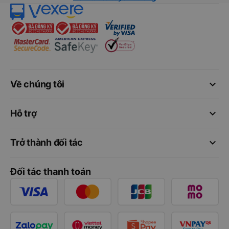
keyboard_arrow_down
Về chúng tôi
keyboard_arrow_down
Hỗ trợ
keyboard_arrow_down
Trở thành đối tác
Đối tác thanh toán