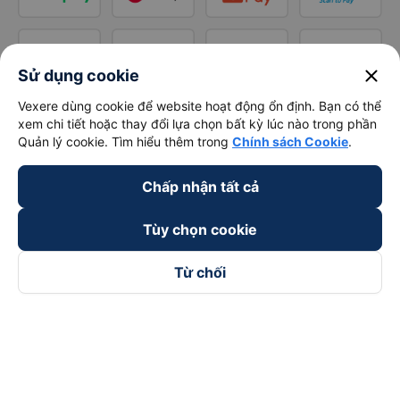
close
Sử dụng cookie
Vexere dùng cookie để website hoạt động ổn định. Bạn có thể
xem chi tiết hoặc thay đổi lựa chọn bất kỳ lúc nào trong phần
Quản lý cookie. Tìm hiểu thêm trong
Chính sách Cookie
.
Chấp nhận tất cả
Tùy chọn cookie
Từ chối
Theo dõi chúng tôi trên
Facebook
Tiktok
Youtube
Công ty TNHH Thương Mại Dịch Vụ Vexere