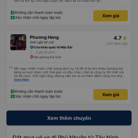
tình và lịch sự, chỗ ngồi tuyệt vời, sạch sẽ và thoải mái 🥰✨
Không cần thanh toán trước
Xem giá
Xác nhận chỗ ngay lập tức
Phương Heng
4.7
Ghế ngồi 29 chỗ
(201 đánh giá)
Cửa khẩu quốc tế Mộc Bài
2 giờ 30 phút
Văn phòng Sài Gòn
Rất ngạc nhiên trước chất lượng dịch vụ, tôi đã đi du lịch khắp Campuchia
bằng xe buýt được một thời gian và đây chắc chắn là công ty tốt nhất mà
tôi đã chọn. Chỗ ngồi rộng, đường viền êm ái và thêm điểm cộng cho khả
năng nằm. (Bạn có thể không hiểu mọi chuyện xảy ra ở biên giới, với hộ
Xem thêm
chiếu và mọi thứ nhưng bạn chỉ cần tin tưởng vào quy trình và làm theo
nhóm) 10/10
Không cần thanh toán trước
Xem giá
Xác nhận chỗ ngay lập tức
Xem thêm chuyến
Đặt mua vé xe đi Phú Nhuận từ Tây Ninh