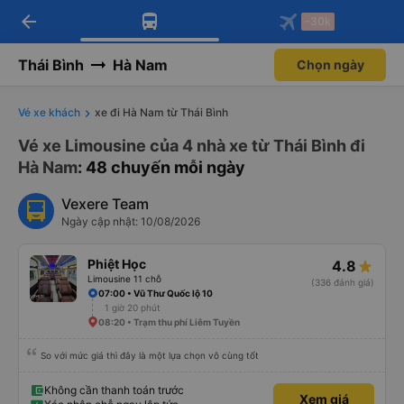
arrow_back
Tải app Vexere ngay!
Tải app Vexere
-30k
Mở app
Mở app
Nhận ưu đãi thành viên độc
-30k/ghế khi đặt vé máy bay qua
quyền
app
Thái Bình
Hà Nam
Chọn ngày
Vé xe khách
xe đi Hà Nam từ Thái Bình
Vé xe Limousine của 4 nhà xe từ Thái Bình đi
Hà Nam
: 48 chuyến mỗi ngày
Vexere Team
Ngày cập nhật: 10/08/2026
Phiệt Học
4.8
Limousine 11 chỗ
(336 đánh giá)
07:00 • Vũ Thư Quốc lộ 10
1 giờ 20 phút
08:20 • Trạm thu phí Liêm Tuyền
So với mức giá thì đây là một lựa chọn vô cùng tốt
Không cần thanh toán trước
Xem giá