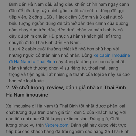
Bình đến Hà Nam dài. Bảng điều khiển chính nằm ngay cạnh
đầu để tiện tay tuỳ chỉnh gồm: một cái nút to đùng để gọi
tiếp viên, 2 cổng USB , 1 jack cắm 3.5mm và 3 cái nút có
biểu tượng nguồn dùng để tắt/mở dàn đèn chính của buồng
nằm chạy dọc trên đầu, đèn dưới chân và màn hình tv có
đầy đủ phim chuẩn HD phục vụ hành khách giải trí trong
chuyến đi từ Thái Bình đến Hà Nam.
Lưu ý 2 cabin cuối thường thiết kế nhỏ hơn phù hợp với
những người có thân hình nhỏ nhắn. Dòng
xe cabin limousine
đi Hà Nam từ Thái Bình
này đang là dòng xe cao cấp nhất,
hành khách thường chọn vì sự riêng tư, thoải mái, sang
trọng và tiện nghi. Tất nhiên giá thành của loại xe này sẽ cao
hơn các loại khác.
2. Về chất lượng, review, đánh giá nhà xe Thái Bình
Hà Nam limousine
Xe limousine đi Hà Nam từ Thái Bình tốt nhất được phân loại
chất lượng dựa trên đánh giá từ 1 đến 5 của khách hàng với
các tiêu chí như: Chất lượng xe limousine, Đúng giờ, Chất
lượng phục vụ trên
Vexere.com
. Đánh giá này được viết trực
tiếp bởi các khách hàng đã trải nghiệm các hãng Xe Thái Bình