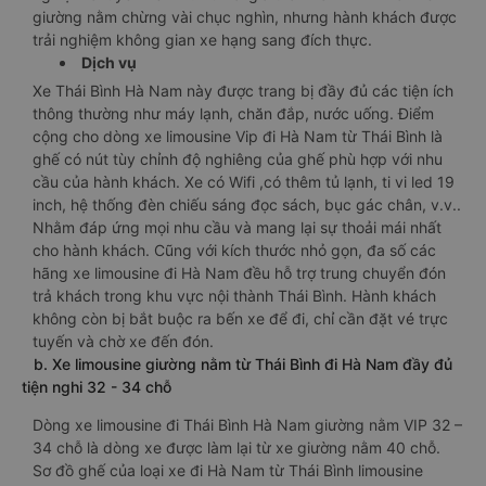
giường nằm chừng vài chục nghìn, nhưng hành khách được
trải nghiệm không gian xe hạng sang đích thực.
Dịch vụ
Xe Thái Bình Hà Nam này được trang bị đầy đủ các tiện ích
thông thường như máy lạnh, chăn đắp, nước uống. Điểm
cộng cho dòng xe limousine Vip đi Hà Nam từ Thái Bình là
ghế có nút tùy chỉnh độ nghiêng của ghế phù hợp với nhu
cầu của hành khách. Xe có Wifi ,có thêm tủ lạnh, ti vi led 19
inch, hệ thống đèn chiếu sáng đọc sách, bục gác chân, v.v..
Nhằm đáp ứng mọi nhu cầu và mang lại sự thoải mái nhất
cho hành khách. Cũng với kích thước nhỏ gọn, đa số các
hãng xe limousine đi Hà Nam đều hỗ trợ trung chuyển đón
trả khách trong khu vực nội thành Thái Bình. Hành khách
không còn bị bắt buộc ra bến xe để đi, chỉ cần đặt vé trực
tuyến và chờ xe đến đón.
b. Xe limousine giường nằm từ Thái Bình đi Hà Nam đầy đủ
tiện nghi 32 - 34 chỗ
Dòng xe limousine đi Thái Bình Hà Nam giường nằm VIP 32 –
34 chỗ là dòng xe được làm lại từ xe giường nằm 40 chỗ.
Sơ đồ ghế của loại xe đi Hà Nam từ Thái Bình limousine