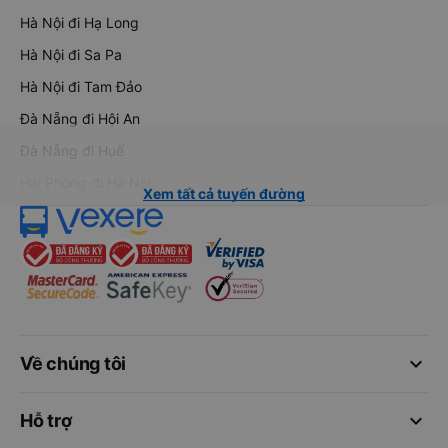
Hà Nội đi Hạ Long
Hà Nội đi Sa Pa
Hà Nội đi Tam Đảo
Đà Nẵng đi Hội An
Đà Nẵng đi Huế
Hải Phòng đi Hà Nội
Xem tất cả tuyến đường
keyboard_arrow_down
Về chúng tôi
keyboard_arrow_down
Hỗ trợ