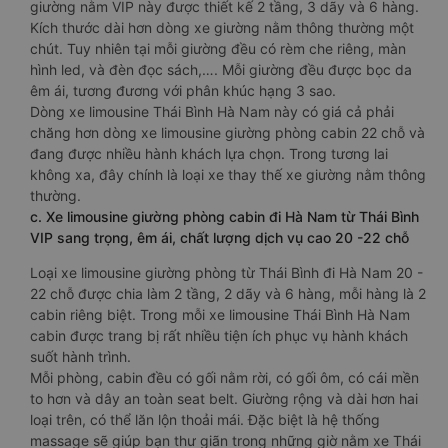
giường nằm VIP này được thiết kế 2 tầng, 3 dãy và 6 hàng.
Kích thước dài hơn dòng xe giường nằm thông thường một
chút. Tuy nhiên tại mỗi giường đều có rèm che riêng, màn
hình led, và đèn đọc sách,…. Mỗi giường đều được bọc da
êm ái, tương đương với phân khúc hạng 3 sao.
Dòng xe limousine Thái Bình Hà Nam này có giá cả phải
chăng hơn dòng xe limousine giường phòng cabin 22 chỗ và
đang được nhiều hành khách lựa chọn. Trong tương lai
không xa, đây chính là loại xe thay thế xe giường nằm thông
thường.
c. Xe limousine giường phòng cabin đi Hà Nam từ Thái Bình
VIP sang trọng, êm ái, chất lượng dịch vụ cao 20 -22 chỗ
Loại xe limousine giường phòng từ Thái Bình đi Hà Nam 20 -
22 chỗ được chia làm 2 tầng, 2 dãy và 6 hàng, mỗi hàng là 2
cabin riêng biệt. Trong mỗi xe limousine Thái Bình Hà Nam
cabin được trang bị rất nhiều tiện ích phục vụ hành khách
suốt hành trình.
Mỗi phòng, cabin đều có gối nằm rời, có gối ôm, có cái mền
to hơn và dây an toàn seat belt. Giường rộng và dài hơn hai
loại trên, có thể lăn lộn thoải mái. Đặc biệt là hệ thống
massage sẽ giúp bạn thư giãn trong những giờ nằm xe Thái