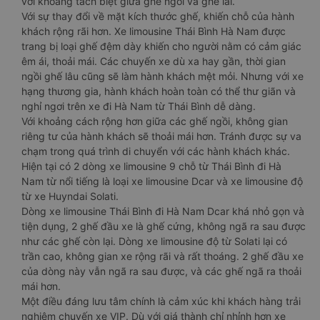
với khoảng tách biệt giữa ghế ngồi và ghế lái.
Với sự thay đổi về mặt kích thước ghế, khiến chỗ của hành
khách rộng rãi hơn. Xe limousine Thái Bình Hà Nam được
trang bị loại ghế đệm dày khiến cho người nằm có cảm giác
êm ái, thoải mái. Các chuyến xe dù xa hay gần, thời gian
ngồi ghế lâu cũng sẽ làm hành khách mệt mỏi. Nhưng với xe
hạng thương gia, hành khách hoàn toàn có thể thư giãn và
nghỉ ngơi trên xe đi Hà Nam từ Thái Bình dễ dàng.
Với khoảng cách rộng hơn giữa các ghế ngồi, không gian
riêng tư của hành khách sẽ thoải mái hơn. Tránh được sự va
chạm trong quá trình di chuyển với các hành khách khác.
Hiện tại có 2 dòng xe limousine 9 chỗ từ Thái Bình đi Hà
Nam từ nổi tiếng là loại xe limousine Dcar và xe limousine độ
từ xe Huyndai Solati.
Dòng xe limousine Thái Bình đi Hà Nam Dcar khá nhỏ gọn và
tiện dụng, 2 ghế đầu xe là ghế cứng, không ngã ra sau được
như các ghế còn lại. Dòng xe limousine độ từ Solati lại có
trần cao, không gian xe rộng rãi và rất thoáng. 2 ghế đầu xe
của dòng này vẫn ngã ra sau được, và các ghế ngã ra thoải
mái hơn.
Một điều đáng lưu tâm chính là cảm xúc khi khách hàng trải
nghiệm chuyến xe VIP. Dù với giá thành chỉ nhỉnh hơn xe