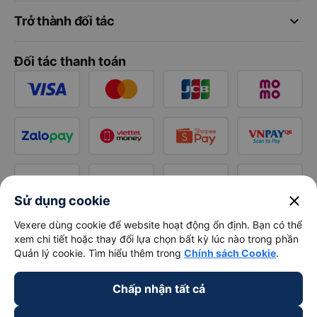
keyboard_arrow_down
Trở thành đối tác
Đối tác thanh toán
close
Sử dụng cookie
Vexere dùng cookie để website hoạt động ổn định. Bạn có thể
xem chi tiết hoặc thay đổi lựa chọn bất kỳ lúc nào trong phần
Quản lý cookie. Tìm hiểu thêm trong
Chính sách Cookie
.
Chấp nhận tất cả