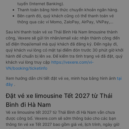
tuyến (Internet Banking).
Thanh toán bằng hình thức chuyển khoản ngân hàng.
Bên cạnh đó, quý khách cũng có thể thanh toán vé
thông qua các ví Momo, ZaloPay, AirPay, VNPay,…
Sau khi thanh toán vé xe Thái Bình Hà Nam limousine thành
công, Vexere sẽ gửi tin nhắn/email xác nhận thành công đến
số điện thoại/email mà quý khách đã đăng ký. Đến ngày đi,
quý khách vui lòng có mặt tại điểm đón trước 30 phút giờ khởi
hành để chuẩn bị lên xe. Để kiểm tra tình trạng vé đã đặt, quý
khách vui lòng truy cập
https://vexere.com/vi-
VN/booking/ticketinfo
Xem hướng dẫn chi tiết đặt vé xe, minh họa bằng hình ảnh
tại
đây
.
Đặt vé xe limousine Tết 2027 từ Thái
Bình đi Hà Nam
Vé xe limousine tết 2027 từ Thái Bình đi Hà Nam vẫn chưa
được công bố. Vexere.com sẽ sớm thông báo cho các bạn
thông tin vé xe Tết 2027 bao gồm giá vé, lịch trình, ngày giờ