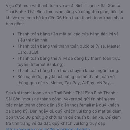
Việc đặt mua và thanh toán vé xe đi Bình Thạnh - Sài Gòn từ
Thái Bình - Thái Bình limousine cũng vô cùng đơn giản, tiện lợi
khi Vexere.com hỗ trợ đến 06 hình thức thanh toán khác nhau
bao gồm:
Thanh toán bằng tiền mặt tại các cửa hàng tiện lợi và
siêu thị gần nhà.
Thanh toán bằng thẻ thanh toán quốc tế (Visa, Master
Card, JCB).
Thanh toán bằng thẻ ATM đã đăng ký thanh toán trực
tuyến (Internet Banking).
Thanh toán bằng hình thức chuyển khoản ngân hàng.
Bên cạnh đó, quý khách cũng có thể thanh toán vé
thông qua các ví Momo, ZaloPay, AirPay, VNPay,…
Sau khi thanh toán vé xe Thái Bình - Thái Bình Bình Thạnh -
Sài Gòn limousine thành công, Vexere sẽ gửi tin nhắn/email
xác nhận thành công đến số điện thoại/email mà quý khách
đã đăng ký. Đến ngày đi, quý khách vui lòng có mặt tại điểm
đón trước 30 phút giờ khởi hành để chuẩn bị lên xe. Để kiểm
tra tình trạng vé đã đặt, quý khách vui lòng truy cập
https://vexere.com/vi-VN/booking/ticketinfo