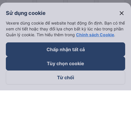
close
Sử dụng cookie
Vexere dùng cookie để website hoạt động ổn định. Bạn có thể
xem chi tiết hoặc thay đổi lựa chọn bất kỳ lúc nào trong phần
Quản lý cookie. Tìm hiểu thêm trong
Chính sách Cookie
.
Chấp nhận tất cả
Tùy chọn cookie
Từ chối
Theo dõi chúng tôi trên
Facebook
Tiktok
Youtube
Công ty TNHH Thương Mại Dịch Vụ Vexere
Địa chỉ đăng ký kinh doanh: 8C Chữ Đồng Tử, Phường Tân
Sơn Nhất, TP. Hồ Chí Minh, Việt Nam