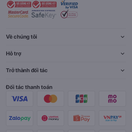
keyboard_arrow_down
Về chúng tôi
keyboard_arrow_down
Hỗ trợ
keyboard_arrow_down
Trở thành đối tác
Đối tác thanh toán