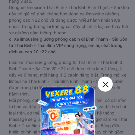
hạng 3 sao.
Dòng xe limousine Thái Bình - Thái Bình Bình Thạnh - Sài Gòn
này có giá cả phải chăng hơn dòng xe limousine giường
phòng cabin 22 chỗ và đang được nhiều hành khách lựa
chọn. Trong tương lai không xa, đây chính là loại xe thay thế
xe giường nằm thông thường.
c. Xe limousine giường phòng cabin đi Bình Thạnh - Sài Gòn
từ Thái Bình - Thái Bình VIP sang trọng, êm ái, chất lượng
dịch vụ cao 20 -22 chỗ
Loại xe limousine giường phòng từ Thái Bình - Thái Bình đi
Bình Thạnh - Sài Gòn 20 - 22 chỗ được chia làm 2 tầng, 2
dãy và 6 hàng, mỗi hàng là 2 cabin riêng biệt. Trong mỗi xe
limousine Thái Bình - Thái Bình Bình Thạnh - Sài Gòn cabin
được trang bị rất nhiều tiện ích phục vụ hành khách suốt
hành trình.
Mỗi phòng, cabin đều có gối nằm rời, có gối ôm, có cái mền
to hơn và dây an toàn seat belt. Giường rộng và dài hơn hai
loại trên, có thể lăn lộn thoải mái. Đặc biệt là hệ thống
massage sẽ giúp bạn thư giãn trong những giờ nằm xe Thái
Bình - Thái Bình đến Bình Thạnh - Sài Gòn dài. Bảng điều
khiển chính nằm ngay cạnh đầu để tiện tay tuỳ chỉnh gồm: