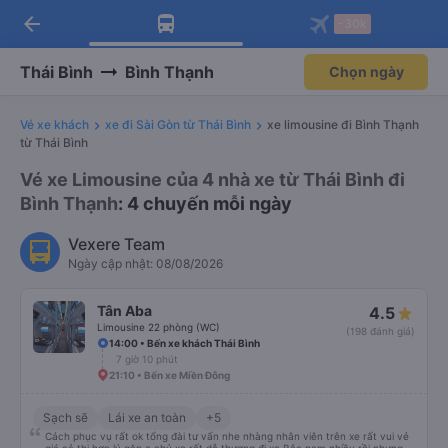
arrow_back
Tải app Vexere ngay!
Tải app Vexere
-30k
Mở app
Mở app
Nhận ưu đãi thành viên độc
-30k/ghế khi đặt vé máy bay qua
quyền
app
Thái Bình
Bình Thạnh
Chọn ngày
Vé xe khách
xe đi Sài Gòn từ Thái Bình
xe limousine đi Bình Thạnh
từ Thái Bình
Vé xe Limousine của 4 nhà xe từ Thái Bình đi
Bình Thạnh
: 4 chuyến mỗi ngày
Vexere Team
Ngày cập nhật: 08/08/2026
Tân Aba
4.5
Limousine 22 phòng (WC)
(198 đánh giá)
14:00 • Bến xe khách Thái Bình
7 giờ 10 phút
21:10 • Bến xe Miền Đông
Sạch sẽ
Lái xe an toàn
+5
Cách phục vụ rất ok tổng đài tư vấn nhe nhàng nhân viên trên xe rất vui vẻ