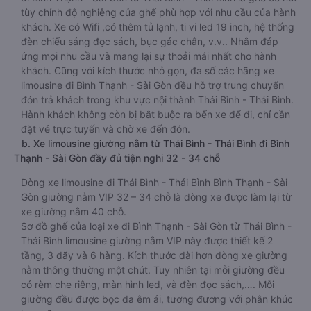
tùy chỉnh độ nghiêng của ghế phù hợp với nhu cầu của hành
khách. Xe có Wifi ,có thêm tủ lạnh, ti vi led 19 inch, hệ thống
đèn chiếu sáng đọc sách, bục gác chân, v.v.. Nhằm đáp
ứng mọi nhu cầu và mang lại sự thoải mái nhất cho hành
khách. Cũng với kích thước nhỏ gọn, đa số các hãng xe
limousine đi Bình Thạnh - Sài Gòn đều hỗ trợ trung chuyển
đón trả khách trong khu vực nội thành Thái Bình - Thái Bình.
Hành khách không còn bị bắt buộc ra bến xe để đi, chỉ cần
đặt vé trực tuyến và chờ xe đến đón.
b. Xe limousine giường nằm từ Thái Bình - Thái Bình đi Bình
Thạnh - Sài Gòn đầy đủ tiện nghi 32 - 34 chỗ
Dòng xe limousine đi Thái Bình - Thái Bình Bình Thạnh - Sài
Gòn giường nằm VIP 32 – 34 chỗ là dòng xe được làm lại từ
xe giường nằm 40 chỗ.
Sơ đồ ghế của loại xe đi Bình Thạnh - Sài Gòn từ Thái Bình -
Thái Bình limousine giường nằm VIP này được thiết kế 2
tầng, 3 dãy và 6 hàng. Kích thước dài hơn dòng xe giường
nằm thông thường một chút. Tuy nhiên tại mỗi giường đều
có rèm che riêng, màn hình led, và đèn đọc sách,…. Mỗi
giường đều được bọc da êm ái, tương đương với phân khúc