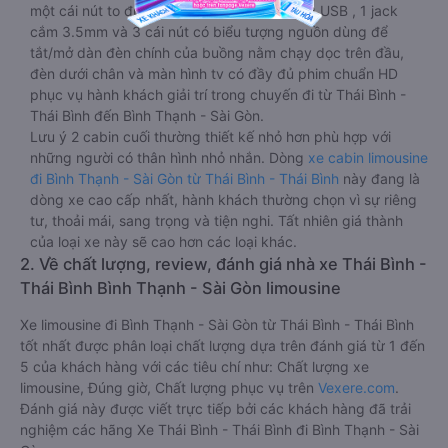
một cái nút to đùng để gọi tiếp viên, 2 cổng USB , 1 jack
cắm 3.5mm và 3 cái nút có biểu tượng nguồn dùng để
tắt/mở dàn đèn chính của buồng nằm chạy dọc trên đầu,
đèn dưới chân và màn hình tv có đầy đủ phim chuẩn HD
phục vụ hành khách giải trí trong chuyến đi từ Thái Bình -
Thái Bình đến Bình Thạnh - Sài Gòn.
Lưu ý 2 cabin cuối thường thiết kế nhỏ hơn phù hợp với
những người có thân hình nhỏ nhắn. Dòng
xe cabin limousine
đi Bình Thạnh - Sài Gòn từ Thái Bình - Thái Bình
này đang là
dòng xe cao cấp nhất, hành khách thường chọn vì sự riêng
tư, thoải mái, sang trọng và tiện nghi. Tất nhiên giá thành
của loại xe này sẽ cao hơn các loại khác.
2. Về chất lượng, review, đánh giá nhà xe Thái Bình -
Thái Bình Bình Thạnh - Sài Gòn limousine
Xe limousine đi Bình Thạnh - Sài Gòn từ Thái Bình - Thái Bình
tốt nhất được phân loại chất lượng dựa trên đánh giá từ 1 đến
5 của khách hàng với các tiêu chí như: Chất lượng xe
limousine, Đúng giờ, Chất lượng phục vụ trên
Vexere.com
.
Đánh giá này được viết trực tiếp bởi các khách hàng đã trải
nghiệm các hãng Xe Thái Bình - Thái Bình đi Bình Thạnh - Sài