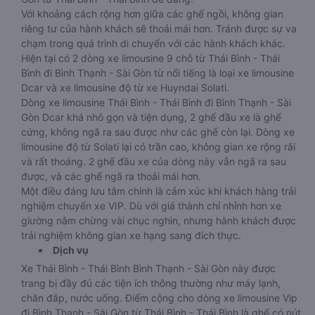
Với khoảng cách rộng hơn giữa các ghế ngồi, không gian
riêng tư của hành khách sẽ thoải mái hơn. Tránh được sự va
chạm trong quá trình di chuyển với các hành khách khác.
Hiện tại có 2 dòng xe limousine 9 chỗ từ Thái Bình - Thái
Bình đi Bình Thạnh - Sài Gòn từ nổi tiếng là loại xe limousine
Dcar và xe limousine độ từ xe Huyndai Solati.
Dòng xe limousine Thái Bình - Thái Bình đi Bình Thạnh - Sài
Gòn Dcar khá nhỏ gọn và tiện dụng, 2 ghế đầu xe là ghế
cứng, không ngã ra sau được như các ghế còn lại. Dòng xe
limousine độ từ Solati lại có trần cao, không gian xe rộng rãi
và rất thoáng. 2 ghế đầu xe của dòng này vẫn ngã ra sau
được, và các ghế ngã ra thoải mái hơn.
Một điều đáng lưu tâm chính là cảm xúc khi khách hàng trải
nghiệm chuyến xe VIP. Dù với giá thành chỉ nhỉnh hơn xe
giường nằm chừng vài chục nghìn, nhưng hành khách được
trải nghiệm không gian xe hạng sang đích thực.
Dịch vụ
Xe Thái Bình - Thái Bình Bình Thạnh - Sài Gòn này được
trang bị đầy đủ các tiện ích thông thường như máy lạnh,
chăn đắp, nước uống. Điểm cộng cho dòng xe limousine Vip
đi Bình Thạnh - Sài Gòn từ Thái Bình - Thái Bình là ghế có nút