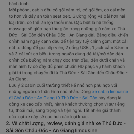
hành trình.
Mỗi phòng, cabin đều có gối nằm rời, có gối ôm, có cái mền
to hơn và dây an toàn seat belt. Giường rộng và dài hơn hai
loại trên, có thể lăn lộn thoải mái. Đặc biệt là hệ thống
massage sẽ giúp bạn thư giãn trong những giờ nằm xe Thủ
Đức - Sài Gòn đến Châu Đốc - An Giang dài. Bảng điều khiển
chính nằm ngay cạnh đầu để tiện tay tuỳ chỉnh gồm: một cái
nút to đùng để gọi tiếp viên, 2 cổng USB , 1 jack cắm 3.5mm
và 3 cái nút có biểu tượng nguồn dùng để tắt/mở dàn đèn
chính của buồng nằm chạy dọc trên đầu, đèn dưới chân và
màn hình tv có đầy đủ phim chuẩn HD phục vụ hành khách
giải trí trong chuyến đi từ Thủ Đức - Sài Gòn đến Châu Đốc -
An Giang.
Lưu ý 2 cabin cuối thường thiết kế nhỏ hơn phù hợp với
những người có thân hình nhỏ nhắn. Dòng
xe cabin limousine
đi Châu Đốc - An Giang từ Thủ Đức - Sài Gòn
này đang là
dòng xe cao cấp nhất, hành khách thường chọn vì sự riêng
tư, thoải mái, sang trọng và tiện nghi. Tất nhiên giá thành
của loại xe này sẽ cao hơn các loại khác.
2. Về chất lượng, review, đánh giá nhà xe Thủ Đức -
Sài Gòn Châu Đốc - An Giang limousine