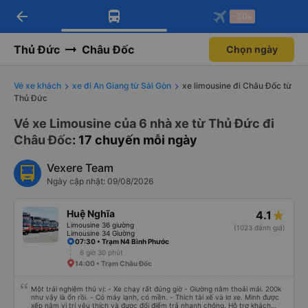
arrow_back
Tải app Vexere ngay!
Tải app Vexere
-30k
Mở app
Mở app
Nhận ưu đãi thành viên độc
-30k/ghế khi đặt vé máy bay qua
quyền
app
Thủ Đức
Châu Đốc
Chọn ngày
Vé xe khách
xe đi An Giang từ Sài Gòn
xe limousine đi Châu Đốc từ
Thủ Đức
Vé xe Limousine của 6 nhà xe từ Thủ Đức đi
Châu Đốc
: 17 chuyến mỗi ngày
Vexere Team
Ngày cập nhật: 09/08/2026
Huệ Nghĩa
4.1
Limousine 36 giường
(1023 đánh giá)
Limousine 34 Giường
07:30 • Trạm N4 Bình Phước
6 giờ 30 phút
14:00 • Trạm Châu Đốc
Một trải nghiệm thú vị: - Xe chạy rất đúng giờ - Giường nằm thoải mái. 200k
như vậy là ổn rồi. - Có máy lạnh, có mền. - Thích tài xế và lơ xe. Mình được
xếp nằm vị trí yêu thích và được đổi điểm trả nhanh chóng. Hỗ trợ khách