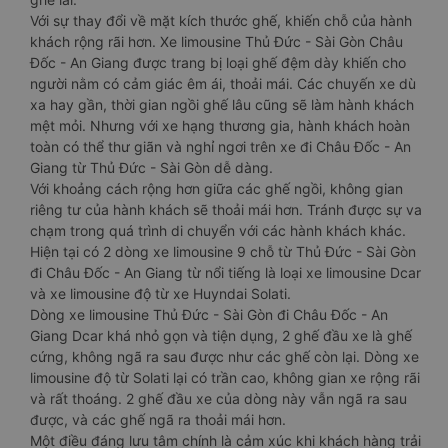
Với sự thay đổi về mặt kích thước ghế, khiến chỗ của hành
khách rộng rãi hơn. Xe limousine Thủ Đức - Sài Gòn Châu
Đốc - An Giang được trang bị loại ghế đệm dày khiến cho
người nằm có cảm giác êm ái, thoải mái. Các chuyến xe dù
xa hay gần, thời gian ngồi ghế lâu cũng sẽ làm hành khách
mệt mỏi. Nhưng với xe hạng thương gia, hành khách hoàn
toàn có thể thư giãn và nghỉ ngơi trên xe đi Châu Đốc - An
Giang từ Thủ Đức - Sài Gòn dễ dàng.
Với khoảng cách rộng hơn giữa các ghế ngồi, không gian
riêng tư của hành khách sẽ thoải mái hơn. Tránh được sự va
chạm trong quá trình di chuyển với các hành khách khác.
Hiện tại có 2 dòng xe limousine 9 chỗ từ Thủ Đức - Sài Gòn
đi Châu Đốc - An Giang từ nổi tiếng là loại xe limousine Dcar
và xe limousine độ từ xe Huyndai Solati.
Dòng xe limousine Thủ Đức - Sài Gòn đi Châu Đốc - An
Giang Dcar khá nhỏ gọn và tiện dụng, 2 ghế đầu xe là ghế
cứng, không ngã ra sau được như các ghế còn lại. Dòng xe
limousine độ từ Solati lại có trần cao, không gian xe rộng rãi
và rất thoáng. 2 ghế đầu xe của dòng này vẫn ngã ra sau
được, và các ghế ngã ra thoải mái hơn.
Một điều đáng lưu tâm chính là cảm xúc khi khách hàng trải