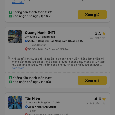
nhiệt tình, vui vẻ. - Bác tài đi xe mở nhạc làm mình hoài niệm về Sài Gòn
Xem thêm
những năm 2000. - Điểm dừng xe sạch sẽ, đẹp đẽ. Được ngắm cá Hải Tượng.
- Xe trung chuyển chạy đúng giờ. Xe rộng rãi, thoải mái, mát mẻ. - Phòng
chờ nhà xe rộng rãi, thoáng mát, sạch sẽ, có nước uống, có ổ cắm sạc, có
Không cần thanh toán trước
Xem giá
nhà vệ sinh. - Thích phong cách làm việc của nhà xe: nhanh-gọn-lẹ, xúc
Xác nhận chỗ ngay lập tức
tích, đầy đủ, bài bản. Hợp gu kiểu du lịch bụi như mình.
Quang Hạnh (NT)
3.5
Limousine 24 phòng đơn
(442 đánh giá)
20:50 • Cổng Đại Học Nông Lâm (Quốc Lộ 1A)
8 giờ 40 phút
05:30 • Miếu Bà Chúa Xứ Núi Sam
Nhà xe rất lịch sự, bác tài lái xe êm, các anh nhân viên không làm phiền khi
không cần thiết, khách đặt chỗ ở đâu là được ở phòng đó, không bị tự ý xếp
như các nhà xe khác. Một điểm cộng cho uy tín là có nhiều khách nước
Xem thêm
ngoài đi cùng chuyến để đến Nha Trang nha!
Không cần thanh toán trước
Xem giá
Xác nhận chỗ ngay lập tức
Tân Niên
4.6
Limousine Phòng Đôi 24 chỗ
(2283 đánh giá)
21:15 • Ngã 4 An Sương
6 giờ
03:15 • Bến Xe Châu Đốc (QL91)