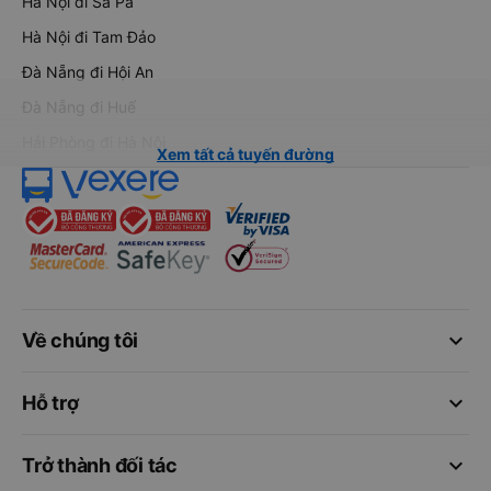
Hà Nội đi Sa Pa
Hà Nội đi Tam Đảo
Đà Nẵng đi Hội An
Đà Nẵng đi Huế
Hải Phòng đi Hà Nội
Xem tất cả tuyến đường
keyboard_arrow_down
Về chúng tôi
keyboard_arrow_down
Hỗ trợ
keyboard_arrow_down
Trở thành đối tác