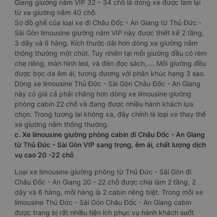
Giang giường nằm VIP 32 – 34 chỗ là dòng xe được làm lại
từ xe giường nằm 40 chỗ.
Sơ đồ ghế của loại xe đi Châu Đốc - An Giang từ Thủ Đức -
Sài Gòn limousine giường nằm VIP này được thiết kế 2 tầng,
3 dãy và 6 hàng. Kích thước dài hơn dòng xe giường nằm
thông thường một chút. Tuy nhiên tại mỗi giường đều có rèm
che riêng, màn hình led, và đèn đọc sách,…. Mỗi giường đều
được bọc da êm ái, tương đương với phân khúc hạng 3 sao.
Dòng xe limousine Thủ Đức - Sài Gòn Châu Đốc - An Giang
này có giá cả phải chăng hơn dòng xe limousine giường
phòng cabin 22 chỗ và đang được nhiều hành khách lựa
chọn. Trong tương lai không xa, đây chính là loại xe thay thế
xe giường nằm thông thường.
c. Xe limousine giường phòng cabin đi Châu Đốc - An Giang
từ Thủ Đức - Sài Gòn VIP sang trọng, êm ái, chất lượng dịch
vụ cao 20 -22 chỗ
Loại xe limousine giường phòng từ Thủ Đức - Sài Gòn đi
Châu Đốc - An Giang 20 - 22 chỗ được chia làm 2 tầng, 2
dãy và 6 hàng, mỗi hàng là 2 cabin riêng biệt. Trong mỗi xe
limousine Thủ Đức - Sài Gòn Châu Đốc - An Giang cabin
được trang bị rất nhiều tiện ích phục vụ hành khách suốt