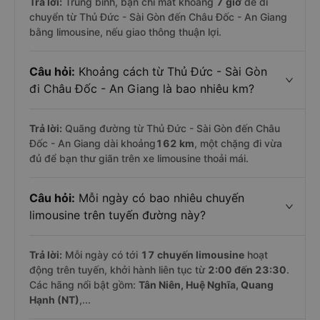
Trả lời:
Trung bình, bạn chỉ mất khoảng
7 giờ
để di
chuyển từ Thủ Đức - Sài Gòn đến Châu Đốc - An Giang
bằng limousine, nếu giao thông thuận lợi.
Câu hỏi:
Khoảng cách từ Thủ Đức - Sài Gòn
đi Châu Đốc - An Giang là bao nhiêu km?
Trả lời:
Quãng đường từ Thủ Đức - Sài Gòn đến Châu
Đốc - An Giang dài khoảng
162 km
, một chặng đi vừa
đủ để bạn thư giãn trên xe limousine thoải mái.
Câu hỏi:
Mỗi ngày có bao nhiêu chuyến
limousine trên tuyến đường này?
Trả lời:
Mỗi ngày có tới
17 chuyến limousine
hoạt
động trên tuyến, khởi hành liên tục từ
2:00 đến 23:30
.
Các hãng nổi bật gồm:
Tân Niên, Huệ Nghĩa, Quang
Hạnh (NT)
,...