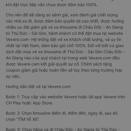
khi đặt trực tiếp vẫn chưa được đảm bảo 100%.
Cho nên để dễ dàng so sánh giá, xem đánh giá chất lượng
các nhà xe đi, được đảm bảo quyền lợi cao nhất, được hưởng
nhiều ưu đãi giảm giá vé xe limousine đi Châu Đốc - An Giang
từ Thủ Đức - Sài Gòn, hành khách có thể đặt mua tại website
Vexere.com- Hệ thống đặt vé xe khách chất lượng, và uy tín
nhất tại Việt Nam, đảm bảo giữ chỗ 100%. Đối với bất cứ giao
dịch đặt mua vé xe limousine đi Thủ Đức - Sài Gòn Châu Đốc -
An Giang nào của quý khách tại trang web Vexere.com đều
được Vexere cam kết giải quyết sự cố. Chính sách tặng
coupon giảm giá hoặc hoàn tiền sẽ tùy theo từng trường hợp
sự việc.
Hướng dẫn đặt vé tại Vexere.com:
Bước 1: Truy cập vào website Vexere hoặc tải app Vexere trên
CH Play hoặc App Store.
Bước 2: Chọn limousine điểm đi, điểm đến, ngày đi, sau đó
chọn “TÌM VÉ XE”.
Bước 3: Chọn hãng xe đi Châu Đốc - An Giang từ Thủ Đức -