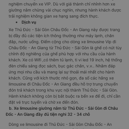
nghiệm chuyến xe VIP. Dù với giá thành chỉ nhỉnh hơn xe
giường nằm chừng vài chục nghìn, nhưng hành khách được
trải nghiệm không gian xe hạng sang đích thực.
Dịch vụ
Xe Thủ Đức - Sài Gòn Châu Đốc - An Giang này được trang
bị đầy đủ các tiện ích thông thường như máy lạnh, chăn
đắp, nước uống. Điểm cộng cho dòng xe limousine Vip đi
Châu Đốc - An Giang từ Thủ Đức - Sài Gòn là ghế có nút tùy
chỉnh độ nghiêng của ghế phù hợp với nhu cầu của hành
khách. Xe có Wifi ,có thêm tủ lạnh, ti vi led 19 inch, hệ thống
đèn chiếu sáng đọc sách, bục gác chân, v.v.. Nhằm đáp
ứng mọi nhu cầu và mang lại sự thoải mái nhất cho hành
khách. Cũng với kích thước nhỏ gọn, đa số các hãng xe
limousine đi Châu Đốc - An Giang đều hỗ trợ trung chuyển
đón trả khách trong khu vực nội thành Thủ Đức - Sài Gòn.
Hành khách không còn bị bắt buộc ra bến xe để đi, chỉ cần
đặt vé trực tuyến và chờ xe đến đón.
b. Xe limousine giường nằm từ Thủ Đức - Sài Gòn đi Châu
Đốc - An Giang đầy đủ tiện nghi 32 - 34 chỗ
Dòng xe limousine đi Thủ Đức - Sài Gòn Châu Đốc - An