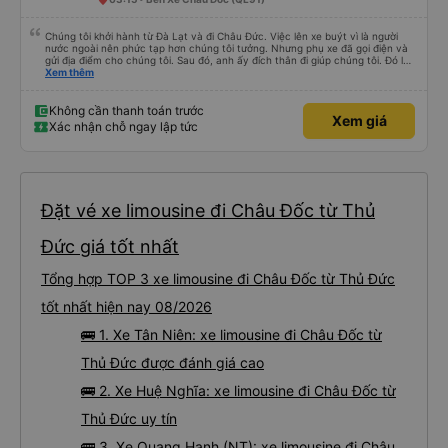
Chúng tôi khởi hành từ Đà Lạt và đi Châu Đức. Việc lên xe buýt vì là người
nước ngoài nên phức tạp hơn chúng tôi tưởng. Nhưng phụ xe đã gọi điện và
gửi địa điểm cho chúng tôi. Sau đó, anh ấy đích thân đi giúp chúng tôi. Đó là
lần đầu tiên đi xe giường nằm với hai đứa trẻ nhỏ khá thú vị. Chúng tôi không
Xem thêm
chắc chắn khi nào xe sẽ dừng lại để nghỉ hoặc ăn uống. Tôi rất ngạc nhiên
khi xe dừng lại lúc nửa đêm ở Cần Thơ và mọi người xuống xe ăn. Khi đến
điểm dừng, họ đánh thức chúng tôi dậy và đảm bảo chúng tôi đã sẵn sàng.
Không cần thanh toán trước
Xem giá
Nhìn chung, đó là một trải nghiệm tốt. Mỗi giường đều có gối và chăn, và đủ
Xác nhận chỗ ngay lập tức
chỗ cho 1 người lớn và 1 trẻ em nằm thoải mái.
Đặt vé xe limousine đi Châu Đốc từ Thủ
Đức giá tốt nhất
Tổng hợp TOP 3 xe limousine đi Châu Đốc từ Thủ Đức
tốt nhất hiện nay 08/2026
🚌 1. Xe Tân Niên: xe limousine đi Châu Đốc từ
Thủ Đức được đánh giá cao
🚌 2. Xe Huệ Nghĩa: xe limousine đi Châu Đốc từ
Thủ Đức uy tín
🚌 3. Xe Quang Hạnh (NT): xe limousine đi Châu