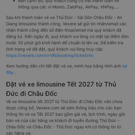
Bên cạnh đó, quý khách cũng có thể thanh toán vé
thông qua các ví Momo, ZaloPay, AirPay, VNPay,…
Sau khi thanh toán vé xe Thủ Đức - Sài Gòn Châu Đốc - An
Giang limousine thành công, Vexere sẽ gửi tin nhắn/email xác
nhận thành công đến số điện thoại/email mà quý khách đã
đăng ký. Đến ngày đi, quý khách vui lòng có mặt tại điểm đón
trước 30 phút giờ khởi hành để chuẩn bị lên xe. Để kiểm tra
tình trạng vé đã đặt, quý khách vui lòng truy cập
https://vexere.com/vi-VN/booking/ticketinfo
Xem hướng dẫn chi tiết đặt vé xe, minh họa bằng hình ảnh
tại
đây
.
Đặt vé xe limousine Tết 2027 từ Thủ
Đức đi Châu Đốc
Vé xe limousine tết 2027 từ Thủ Đức đi Châu Đốc vẫn chưa
được công bố. Vexere.com sẽ sớm thông báo cho các bạn
thông tin vé xe Tết 2027 bao gồm giá vé, lịch trình, ngày giờ
bán vé của các hãng xe khách đi tuyến đường Thủ Đức -
Châu Đốc và Châu Đốc - Thủ Đức ngay khi có thông tin từ
các hãng xe.