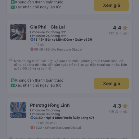
Không cần thanh toán trước
Xem giá
Xác nhận chỗ ngay lập tức
star_rate
Gia Phú - Gia Lai
4.4
Limousine 22 phòng đơn
(137 đánh giá)
Limousine 24 phòng đơn
18:45 • Bến xe Miền Đông - Quầy vé 36
11 giờ
05:45 • Bến Xe Đức Long Gia Lai
Nhìn chung là rất okie. Đặt vé qau app nhiều phương thức thanh toán, dễ
dàng, rõ ràng dễ hiểu. đến gần ngày thì nhà xe gọi điện thoại xác nhận. Đến
quầy đổi vé và ra xe thôi.
Không cần thanh toán trước
Xem giá
Xác nhận chỗ ngay lập tức
star_rate
Phương Hồng Linh
4.3
Limousine 24 phòng
(719 đánh giá)
Limousine 36 phòng
23:50 • Ngã 4 Bình Phước (Cây xăng 47)
11 giờ 30 phút
11:20 • Bến xe Đức Long Gia Lai