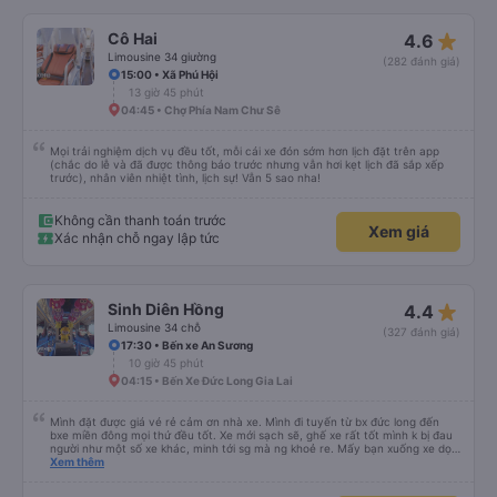
khác, phục vụ chỗ bán vé hơi cọc hình như xe này cũng bị phản ánh phục vụ
hay sao á . Tổng kết giá rẻ, wc (có nước), chăn thơm ấm, xe êm ko lắc ko
say nhưng giường bé, vé ăn nhích hơn so vs những xe khác, phục vụ vé ko
star_rate
Cô Hai
4.6
tốt nhưng tui chuyên gia đặt vé on nên nói chung tuỵt zời sau này sẽ là
khách quen 😍😍
Limousine 34 giường
(282 đánh giá)
15:00 • Xã Phú Hội
13 giờ 45 phút
04:45 • Chợ Phía Nam Chư Sê
Mọi trải nghiệm dịch vụ đều tốt, mỗi cái xe đón sớm hơn lịch đặt trên app
(chắc do lễ và đã được thông báo trước nhưng vẫn hơi kẹt lịch đã sắp xếp
trước), nhân viên nhiệt tình, lịch sự! Vẫn 5 sao nha!
Không cần thanh toán trước
Xem giá
Xác nhận chỗ ngay lập tức
star_rate
Sinh Diên Hồng
4.4
Limousine 34 chỗ
(327 đánh giá)
17:30 • Bến xe An Sương
10 giờ 45 phút
04:15 • Bến Xe Đức Long Gia Lai
Mình đặt được giá vé rẻ cảm ơn nhà xe. Mình đi tuyến từ bx đức long đến
bxe miền đông mọi thứ đều tốt. Xe mới sạch sẽ, ghế xe rất tốt mình k bị đau
người như một số xe khác, minh tới sg mà ng khoẻ re. Mấy bạn xuống xe dọc
đg để ý xíu là ổn.
Xem thêm