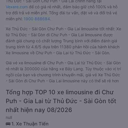
Thủ Đức - Sài Gòn Chư Pưh - Gia Lai chính hãng tại
Vexere.com
để có giá rẻ nhất, đảm bảo giữ chỗ 100% và hỗ
trợ đổi trả vé miễn phí. Tổng đài tư vấn, đặt vé và đổi trả vé
miễn phí:
1900 888684
.
Xe Thủ Đức - Sài Gòn Chư Pưh - Gia Lai limousine tốt nhất: Xe
từ Thủ Đức - Sài Gòn đi Chư Pưh - Gia Lai limousine được
đánh giá chung có chất lượng Trung bình với điểm đánh giá
trung bình từ 4.6/5 dựa trên 11380 phản hồi của hành khách
Xe limousine về Chư Pưh - Gia Lai từ Thủ Đức - Sài Gòn.
Giá vé xe limousine đi Chư Pưh - Gia Lai từ Thủ Đức - Sài Gòn
rẻ nhất là 300000 của hãng xe Bảy Lang. Tùy thuộc vào vị trí
ngồi của bạn và chương trình khuyến mãi, giá vé Xe Thủ Đức
- Sài Gòn đi Chư Pưh - Gia Lai limousine này có thể sẽ rẻ hơn
Tổng hợp TOP 10 xe limousine đi Chư
Pưh - Gia Lai từ Thủ Đức - Sài Gòn tốt
nhất hiện nay 08/2026
null
🚌 1. Xe Thuận Tiến