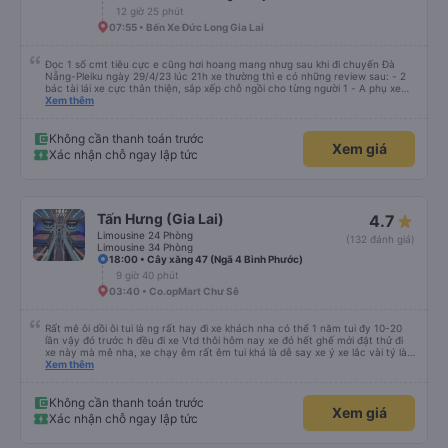
12 giờ 25 phút
07:55 • Bến Xe Đức Long Gia Lai
Đọc 1 số cmt tiêu cực e cũng hơi hoang mang nhưg sau khi đi chuyến Đà
Nẵng-Pleiku ngày 29/4/23 lúc 21h xe thường thì e có những review sau: - 2
bác tài lái xe cực thân thiện, sắp xếp chỗ ngồi cho từng người 1 - A phụ xe
dui tính, chắc cùng tần số nên nói câu nào là cười câu đó - Xe xuất bến đúg
Xem thêm
giờ, trước giờ đi có nv điện thông báo trước, thái độ phục vụ tốt. - Cơ sở vật
chất bình thường, do đặt xe thường nên cũng k đòi hỏi gì nhìu hơn. Nhưng
nhìn chug khá ổn, có dừng lại để đi vệ sinh.
Không cần thanh toán trước
Xem giá
Xác nhận chỗ ngay lập tức
Tấn Hưng (Gia Lai)
4.7
Limousine 24 Phòng
(132 đánh giá)
Limousine 34 Phòng
18:00 • Cây xăng 47 (Ngã 4 Bình Phước)
9 giờ 40 phút
03:40 • Co.opMart Chư Sê
Rất mê ôi dồi ôi tui là ng rất hay đi xe khách nha có thể 1 năm tui đy 10-20
lần vậy đó trước h đều đi xe Vtd thôi hôm nay xe đó hết ghế mới đặt thử đi
xe này mà mê nha, xe chạy êm rất êm tui khá là dễ say xe ý xe lắc vài tý là
tui say liền à mà đi xe này tui ngồi các kiểu thậm chí gần nữa đoạn đg tui
Xem thêm
ngồi ko nằm luôn ko s, máy lạnh mở rất mát ko quá lạnh cũng ko quá nóng
nhiều xe tui đy máy lạnh mở như mùa đông bắc cực luôn, chăn cũng ấm lắm
má ko hôi ko ngứa đắp yên tâm lắm tr có mấy xe chăn mỏng điều hòa lạnh
Không cần thanh toán trước
Xem giá
đắp vào 1 lúc vừa hôi vừa ngứa hổng dám đắp, mấy trạm dừng chân đi WC
Xác nhận chỗ ngay lập tức
có nước nha, huhu nhiều chỗ tui đi mấy xe khác ko có nc thậm chí giấy cũng
ko luôn 😭 nhưng bù lại thì giường hơi bé nha, vé ăn cũng mắc hơn những xe