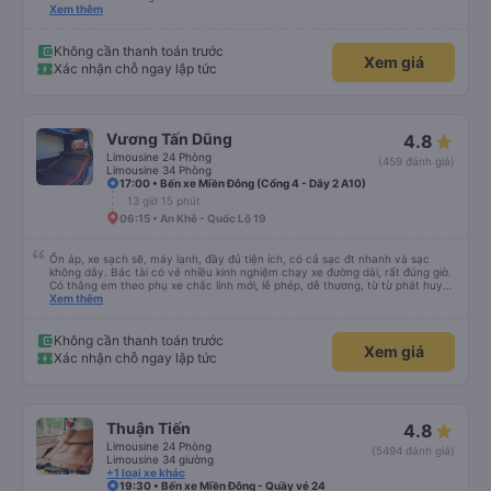
, nhưng hãy theo cách vận hành của Phương Trang Busline, từ tổng đài cho
Xem thêm
tới nội quy... Vé có mắc 1 chúc cũng chấp nhận đc..
Không cần thanh toán trước
Xem giá
Xác nhận chỗ ngay lập tức
Vương Tấn Dũng
4.8
Limousine 24 Phòng
(459 đánh giá)
Limousine 34 Phòng
17:00 • Bến xe Miền Đông (Cổng 4 - Dãy 2 A10)
13 giờ 15 phút
06:15 • An Khê - Quốc Lộ 19
Ổn áp, xe sạch sẽ, máy lạnh, đầy đủ tiện ích, có cả sạc đt nhanh và sạc
không dây. Bác tài có vẻ nhiều kinh nghiệm chạy xe đường dài, rất đúng giờ.
Có thằng em theo phụ xe chắc lính mới, lễ phép, dễ thương, từ từ phát huy
nhé em trai. 😊
Xem thêm
Không cần thanh toán trước
Xem giá
Xác nhận chỗ ngay lập tức
Thuận Tiến
4.8
Limousine 24 Phòng
(5494 đánh giá)
Limousine 34 giường
+1 loại xe khác
19:30 • Bến xe Miền Đông - Quầy vé 24