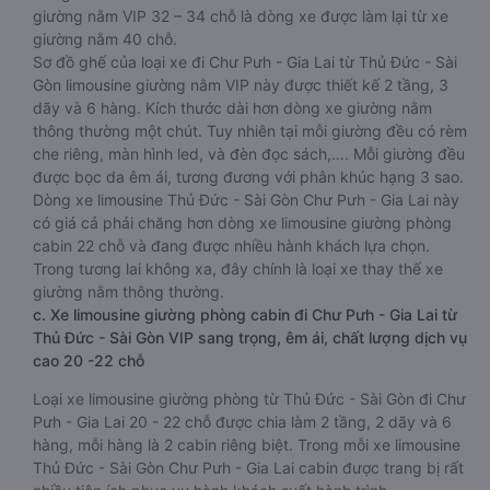
giường nằm VIP 32 – 34 chỗ là dòng xe được làm lại từ xe
giường nằm 40 chỗ.
Sơ đồ ghế của loại xe đi Chư Pưh - Gia Lai từ Thủ Đức - Sài
Gòn limousine giường nằm VIP này được thiết kế 2 tầng, 3
dãy và 6 hàng. Kích thước dài hơn dòng xe giường nằm
thông thường một chút. Tuy nhiên tại mỗi giường đều có rèm
che riêng, màn hình led, và đèn đọc sách,…. Mỗi giường đều
được bọc da êm ái, tương đương với phân khúc hạng 3 sao.
Dòng xe limousine Thủ Đức - Sài Gòn Chư Pưh - Gia Lai này
có giá cả phải chăng hơn dòng xe limousine giường phòng
cabin 22 chỗ và đang được nhiều hành khách lựa chọn.
Trong tương lai không xa, đây chính là loại xe thay thế xe
giường nằm thông thường.
c. Xe limousine giường phòng cabin đi Chư Pưh - Gia Lai từ
Thủ Đức - Sài Gòn VIP sang trọng, êm ái, chất lượng dịch vụ
cao 20 -22 chỗ
Loại xe limousine giường phòng từ Thủ Đức - Sài Gòn đi Chư
Pưh - Gia Lai 20 - 22 chỗ được chia làm 2 tầng, 2 dãy và 6
hàng, mỗi hàng là 2 cabin riêng biệt. Trong mỗi xe limousine
Thủ Đức - Sài Gòn Chư Pưh - Gia Lai cabin được trang bị rất