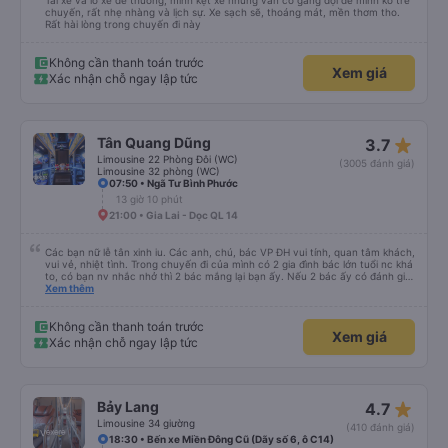
Tài xế và lơ xe dễ thương, mình kẹt xe nhưng vẫn cố gắng đợi để mình ko trễ
chuyến, rất nhẹ nhàng và lịch sự. Xe sạch sẽ, thoáng mát, mền thơm tho.
Rất hài lòng trong chuyến đi này
Không cần thanh toán trước
Xem giá
Xác nhận chỗ ngay lập tức
star_rate
Tân Quang Dũng
3.7
Limousine 22 Phòng Đôi (WC)
(3005 đánh giá)
Limousine 32 phòng (WC)
07:50 • Ngã Tư Bình Phước
13 giờ 10 phút
21:00 • Gia Lai - Dọc QL 14
Các bạn nữ lễ tân xinh iu. Các anh, chú, bác VP ĐH vui tính, quan tâm khách,
vui vẻ, nhiệt tình. Trong chuyến đi của mình có 2 gia đình bác lớn tuổi nc khá
to, có bạn nv nhắc nhở thì 2 bác mắng lại bạn ấy. Nếu 2 bác ấy có đánh giá
xấu thì mình ngược lại nha. Bạn ấy nhắc nhở rất đúng. 2 bác nói rất to. To
Xem thêm
đến lỗi mình ngủ còn mơ được câu chuyện các bác nói với nhau xuất hiện
trong giấc mơ của mình luôn. Nên nếu bạn ấy bị phản ánh thì đừng trừ lương
bạn ấy nha. Nếu bạn ấy bị trừ thì bảo bạn ấy liên hệ sđt của mình, mình hỗ
Không cần thanh toán trước
Xem giá
trợ ạ. Số mình đuôi 666, chuyến ĐH-NT ngày 16/1. À các bạn nữ lễ tân xinh
Xác nhận chỗ ngay lập tức
iu còn đổi cho mình phòng đơn sang đôi xong còn note là (một mình) yêu
luôn. Nhưng phòng đôi mà nằm một thì mỗi lần xe rẽ 1 cái là ✈️ Ít đi xe khách
nhưng đủ để đánh giá 10/10.
star_rate
Bảy Lang
4.7
Limousine 34 giường
(410 đánh giá)
18:30 • Bến xe Miền Đông Cũ (Dãy số 6, ô C14)