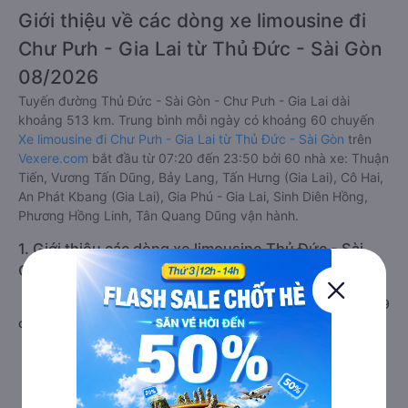
Giới thiệu về các dòng xe limousine đi
Chư Pưh - Gia Lai từ Thủ Đức - Sài Gòn
08/2026
Tuyến đường Thủ Đức - Sài Gòn - Chư Pưh - Gia Lai dài
khoảng 513 km. Trung bình mỗi ngày có khoảng 60 chuyến
Xe limousine đi Chư Pưh - Gia Lai từ Thủ Đức - Sài Gòn
trên
Vexere.com
bắt đầu từ 07:20 đến 23:50 bởi 60 nhà xe: Thuận
Tiến, Vương Tấn Dũng, Bảy Lang, Tấn Hưng (Gia Lai), Cô Hai,
An Phát Kbang (Gia Lai), Gia Phú - Gia Lai, Sinh Diên Hồng,
Phương Hồng Linh, Tân Quang Dũng vận hành.
1. Giới thiệu các dòng xe limousine Thủ Đức - Sài
Gòn Chư Pưh - Gia Lai
a. Xe limousine VIP Thủ Đức - Sài Gòn đi Chư Pưh - Gia Lai 9
chỗ chất lượng cao
Chất lượng
Xe limousine đi Chư Pưh - Gia Lai từ Thủ Đức - Sài Gòn là
hạng xe thương gia với khoảng tách biệt giữa ghế ngồi và