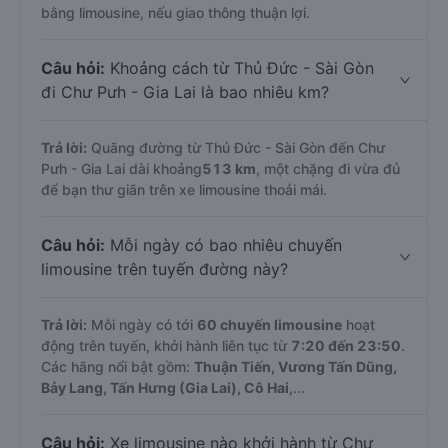
bằng limousine, nếu giao thông thuận lợi.
Câu hỏi:
Khoảng cách từ Thủ Đức - Sài Gòn
đi Chư Pưh - Gia Lai là bao nhiêu km?
Trả lời:
Quãng đường từ Thủ Đức - Sài Gòn đến Chư
Pưh - Gia Lai dài khoảng
513 km
, một chặng đi vừa đủ
để bạn thư giãn trên xe limousine thoải mái.
Câu hỏi:
Mỗi ngày có bao nhiêu chuyến
limousine trên tuyến đường này?
Trả lời:
Mỗi ngày có tới
60 chuyến limousine
hoạt
động trên tuyến, khởi hành liên tục từ
7:20 đến 23:50
.
Các hãng nổi bật gồm:
Thuận Tiến, Vương Tấn Dũng,
Bảy Lang, Tấn Hưng (Gia Lai), Cô Hai
,...
Câu hỏi:
Xe limousine nào khởi hành từ Chư