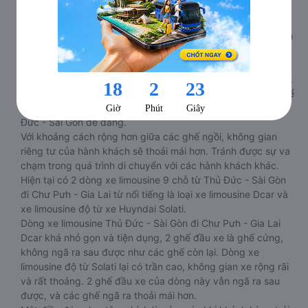
ghế lái.
Với sự thay đổi về mặt kích thước ghế, khiến chỗ của hành
khách rộng rãi hơn. Xe limousine Thủ Đức - Sài Gòn Chư Pưh
- Gia Lai được trang bị loại ghế đệm dày khiến cho người
nằm có cảm giác êm ái, thoải mái. Các chuyến xe dù xa hay
gần, thời gian ngồi ghế lâu cũng sẽ làm hành khách mệt mỏi.
Nhưng với xe hạng thương gia, hành khách hoàn toàn có thể
thư giãn và nghỉ ngơi trên xe đi Chư Pưh - Gia Lai từ Thủ
Đức - Sài Gòn dễ dàng.
Với khoảng cách rộng hơn giữa các ghế ngồi, không gian
riêng tư của hành khách sẽ thoải mái hơn. Tránh được sự va
chạm trong quá trình di chuyển với các hành khách khác.
Hiện tại có 2 dòng xe limousine 9 chỗ từ Thủ Đức - Sài Gòn
đi Chư Pưh - Gia Lai từ nổi tiếng là loại xe limousine Dcar và
xe limousine độ từ xe Huyndai Solati.
Dòng xe limousine Thủ Đức - Sài Gòn đi Chư Pưh - Gia Lai
Dcar khá nhỏ gọn và tiện dụng, 2 ghế đầu xe là ghế cứng,
không ngã ra sau được như các ghế còn lại. Dòng xe
limousine độ từ Solati lại có trần cao, không gian xe rộng rãi
và rất thoáng. 2 ghế đầu xe của dòng này vẫn ngã ra sau
được, và các ghế ngã ra thoải mái hơn.