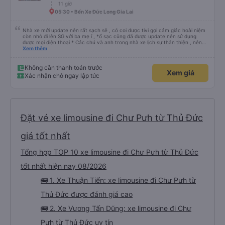
11 giờ
05:30 • Bến Xe Đức Long Gia Lai
Nhà xe mới update nên rất sạch sẽ , có coi được tivi gợi cảm giác hoài niệm
còn nhỏ đi lên SG với ba mẹ í , *ổ sạc cũng đã được update nên sử dụng
được mọi điện thoại * Các chú và anh trong nhà xe lịch sự thân thiện , nên
các bạn yên tâm , giá còn phù hợp nữa nói chung oki la ngen , ai có nhu cầu
Xem thêm
đi du lịch Pleiku thì dặn các chú chở về nhà xe Bảy Lang lun nhen ngay trung
tâm xuống xe ăn sáng lun nè 10/10
Không cần thanh toán trước
Xem giá
Xác nhận chỗ ngay lập tức
Đặt vé xe limousine đi Chư Pưh từ Thủ Đức
giá tốt nhất
Tổng hợp TOP 10 xe limousine đi Chư Pưh từ Thủ Đức
tốt nhất hiện nay 08/2026
🚌 1. Xe Thuận Tiến: xe limousine đi Chư Pưh từ
Thủ Đức được đánh giá cao
🚌 2. Xe Vương Tấn Dũng: xe limousine đi Chư
Pưh từ Thủ Đức uy tín