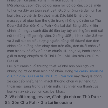
nhiều tiện ích phục vụ hành khách suốt hành trình.
Mỗi phòng, cabin đều có gối nằm rời, có gối ôm, có cái mền
to hơn và dây an toàn seat belt. Giường rộng và dài hơn hai
loại trên, có thể lăn lộn thoải mái. Đặc biệt là hệ thống
massage sẽ giúp bạn thư giãn trong những giờ nằm xe Thủ
Đức - Sài Gòn đến Chư Pưh - Gia Lai dài. Bảng điều khiển
chính nằm ngay cạnh đầu để tiện tay tuỳ chỉnh gồm: một cái
nút to đùng để gọi tiếp viên, 2 cổng USB , 1 jack cắm 3.5mm
và 3 cái nút có biểu tượng nguồn dùng để tắt/mở dàn đèn
chính của buồng nằm chạy dọc trên đầu, đèn dưới chân và
màn hình tv có đầy đủ phim chuẩn HD phục vụ hành khách
giải trí trong chuyến đi từ Thủ Đức - Sài Gòn đến Chư Pưh -
Gia Lai.
Lưu ý 2 cabin cuối thường thiết kế nhỏ hơn phù hợp với
những người có thân hình nhỏ nhắn. Dòng
xe cabin limousine
đi Chư Pưh - Gia Lai từ Thủ Đức - Sài Gòn
này đang là dòng
xe cao cấp nhất, hành khách thường chọn vì sự riêng tư,
thoải mái, sang trọng và tiện nghi. Tất nhiên giá thành của
loại xe này sẽ cao hơn các loại khác.
2. Về chất lượng, review, đánh giá nhà xe Thủ Đức -
Sài Gòn Chư Pưh - Gia Lai limousine