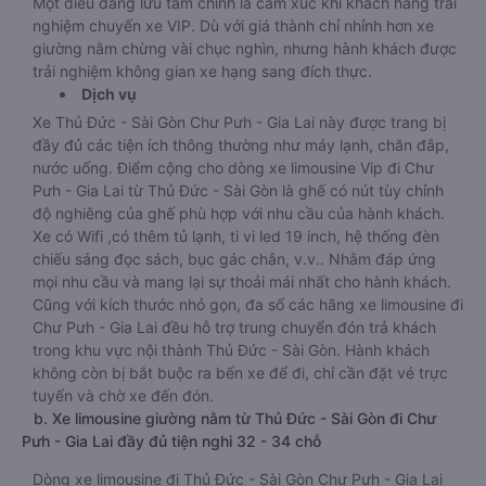
Một điều đáng lưu tâm chính là cảm xúc khi khách hàng trải
nghiệm chuyến xe VIP. Dù với giá thành chỉ nhỉnh hơn xe
giường nằm chừng vài chục nghìn, nhưng hành khách được
trải nghiệm không gian xe hạng sang đích thực.
Dịch vụ
Xe Thủ Đức - Sài Gòn Chư Pưh - Gia Lai này được trang bị
đầy đủ các tiện ích thông thường như máy lạnh, chăn đắp,
nước uống. Điểm cộng cho dòng xe limousine Vip đi Chư
Pưh - Gia Lai từ Thủ Đức - Sài Gòn là ghế có nút tùy chỉnh
độ nghiêng của ghế phù hợp với nhu cầu của hành khách.
Xe có Wifi ,có thêm tủ lạnh, ti vi led 19 inch, hệ thống đèn
chiếu sáng đọc sách, bục gác chân, v.v.. Nhằm đáp ứng
mọi nhu cầu và mang lại sự thoải mái nhất cho hành khách.
Cũng với kích thước nhỏ gọn, đa số các hãng xe limousine đi
Chư Pưh - Gia Lai đều hỗ trợ trung chuyển đón trả khách
trong khu vực nội thành Thủ Đức - Sài Gòn. Hành khách
không còn bị bắt buộc ra bến xe để đi, chỉ cần đặt vé trực
tuyến và chờ xe đến đón.
b. Xe limousine giường nằm từ Thủ Đức - Sài Gòn đi Chư
Pưh - Gia Lai đầy đủ tiện nghi 32 - 34 chỗ
Dòng xe limousine đi Thủ Đức - Sài Gòn Chư Pưh - Gia Lai