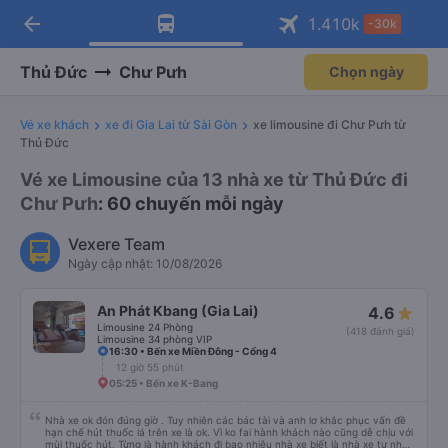
arrow_back
Tải app Vexere ngay!
Tải app Vexere
1.410
k
-30k
Mở app
Mở app
Nhận ưu đãi thành viên độc
-30k/ghế khi đặt vé máy bay qua
quyền
app
Thủ Đức
Chư Pưh
Chọn ngày
Vé xe khách
xe đi Gia Lai từ Sài Gòn
xe limousine đi Chư Pưh từ
Thủ Đức
Vé xe Limousine của 13 nhà xe từ Thủ Đức đi
Chư Pưh
: 60 chuyến mỗi ngày
Vexere Team
Ngày cập nhật: 10/08/2026
An Phát Kbang (Gia Lai)
4.6
Limousine 24 Phòng
(418 đánh giá)
Limousine 34 phòng VIP
16:30 • Bến xe Miền Đông - Cổng 4
12 giờ 55 phút
05:25 • Bến xe K-Bang
Nhà xe ok đón đúng giờ . Tuy nhiên các bác tài và anh lơ khắc phục vấn đề
hạn chế hút thuốc lá trên xe là ok. Vì ko fai hành khách nào cũng dễ chịu với
mùi thuốc hút. Từng là hành khách đi bao nhiêu nhà xe biết là nhà xe tư nhân