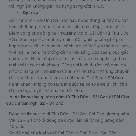
trải nghiệm không gian xe hạng sang đích thực.
Dịch vụ
Xe Thủ Đức - Sài Gòn Sài Gòn này được trang bị đầy đủ các
tiện ích thông thường như máy lạnh, chăn đắp, nước uống.
Điểm cộng cho dòng xe limousine Vip đi Sài Gòn từ Thủ Đức
- Sài Gòn là ghế có nút tùy chỉnh độ nghiêng của ghế phù
hợp với nhu cầu của hành khách. Xe có Wifi ,có thêm tủ lạnh,
ti vi led 19 inch, hệ thống đèn chiếu sáng đọc sách, bục gác
chân, v.v.. Nhằm đáp ứng mọi nhu cầu và mang lại sự thoải
mái nhất cho hành khách. Cũng với kích thước nhỏ gọn, đa
số các hãng xe limousine đi Sài Gòn đều hỗ trợ trung chuyển
đón trả khách trong khu vực nội thành Thủ Đức - Sài Gòn.
Hành khách không còn bị bắt buộc ra bến xe để đi, chỉ cần
đặt vé trực tuyến và chờ xe đến đón.
b. Xe limousine giường nằm từ Thủ Đức - Sài Gòn đi Sài Gòn
đầy đủ tiện nghi 32 - 34 chỗ
Dòng xe limousine đi Thủ Đức - Sài Gòn Sài Gòn giường nằm
VIP 32 – 34 chỗ là dòng xe được làm lại từ xe giường nằm
40 chỗ.
Sơ đồ ghế của loại xe đi Sài Gòn từ Thủ Đức - Sài Gòn