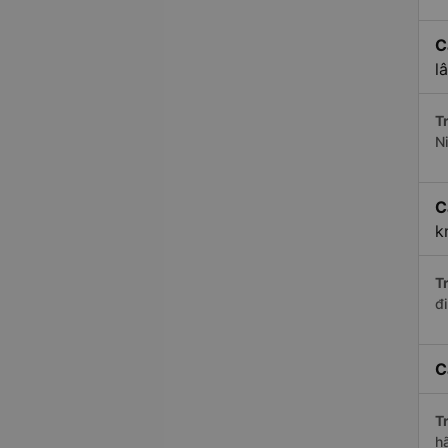
C
l
Tr
N
C
k
Tr
đ
C
Tr
h