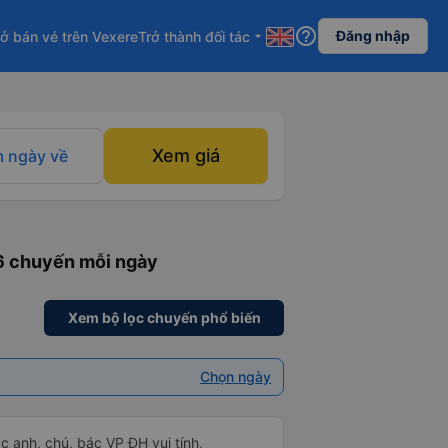
help_outline
Đăng nhập
ở bán vé trên Vexere
Trở thành đối tác
arrow_drop_down
Xem giá
 ngày về
 6 chuyến mỗi ngày
Xem bộ lọc chuyến phổ biến
Chọn ngày
ác anh, chú, bác VP ĐH vui tính,