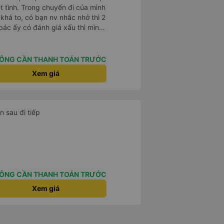
 chuyến đi của mình
 khá to, có bạn nv nhắc nhở thì 2
bác ấy có đánh giá xấu thì mình
hở rất đúng. 2 bác nói rất to. To
c câu chuyện các bác nói với
 ấy
ÔNG CẦN THANH TOÁN TRƯỚC
ng bạn ấy nha. Nếu bạn ấy bị trừ
Xem giá
ủa mình, mình hỗ trợ ạ. Số mình
 16/1. À các bạn nữ lễ tân xinh
ơn sang đôi xong còn note là
 phòng đôi mà nằm một thì mỗi
n sau đi tiếp
e khách nhưng đủ để đánh giá
ÔNG CẦN THANH TOÁN TRƯỚC
Xem giá