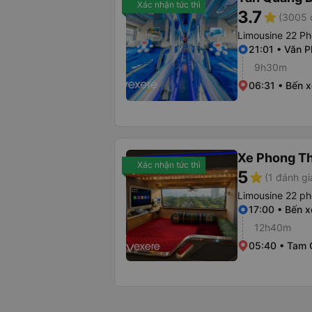
Xác nhận tức thì
3.7
star
(3005 
Limousine 22 P
21:01 • Văn 
9h30m
06:31 • Bến 
Xe Phong T
Xác nhận tức thì
5
star
(1 đánh gi
Limousine 22 p
17:00 • Bến x
12h40m
05:40 • Tam 