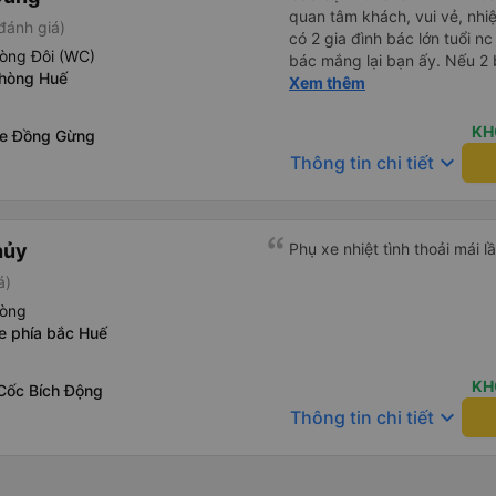
quan tâm khách, vui vẻ, nhiệt tình. Trong
đánh giá)
có 2 gia đình bác lớn tuổi nc
hòng Đôi (WC)
bác mắng lại bạn ấy. Nếu 2 
Phòng Huế
ngược lại nha. Bạn ấy nhắc n
Xem thêm
đến lỗi mình ngủ còn mơ đượ
nhau xuất hiện trong giấc mơ của mình luôn. Nên nếu bạn
KH
xe Đồng Gừng
bị phản ánh thì đừng trừ lươ
keyboard_arrow_down
Thông tin chi tiết
thì bảo bạn ấy liên hệ sđt c
đuôi 666, chuyến ĐH-NT ngày
iu còn đổi cho mình phòng đ
(một mình) yêu luôn. Nhưng
hủy
Phụ xe nhiệt tình thoải mái lầ
lần xe rẽ 1 cái là ✈️ Ít đi x
á)
10/10.
hòng
e phía bắc Huế
KH
Cốc Bích Động
keyboard_arrow_down
Thông tin chi tiết