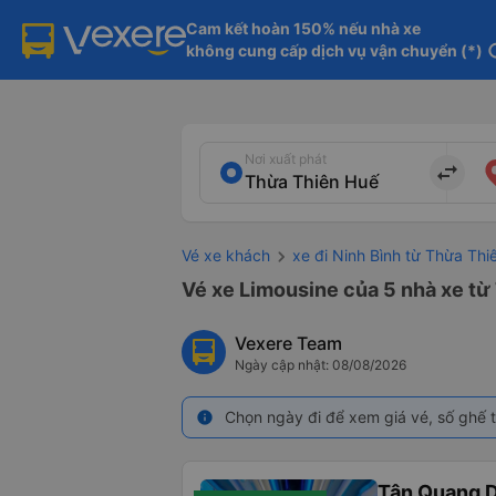
Cam kết hoàn 150% nếu nhà xe

không cung cấp dịch vụ vận chuyển (*)
in
Nơi xuất phát
import_export
Vé xe khách
xe đi Ninh Bình từ Thừa Th
Vé xe Limousine của 5 nhà xe từ
Vexere Team
Ngày cập nhật: 08/08/2026
Chọn ngày đi để xem giá vé, số ghế t
info
Tân Quang 