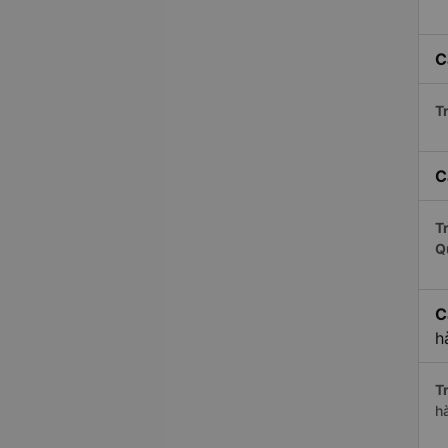
C
Tr
C
Tr
Q
C
h
Tr
h