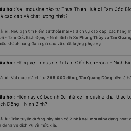
âu hỏi:
Xe limousine nào từ Thừa Thiên Huế đi Tam Cốc Bí
iá cao cấp và chất lượng nhất?
ả lời:
Nếu bạn tìm kiếm sự thoải mái và dịch vụ cao cấp, các hãng li
uế - Tam Cốc Bích Động - Ninh Bình là
Xe Phong Thủy và Tân Quan
hiều khách hàng đánh giá cao về chất lượng phục vụ.
âu hỏi:
Hãng xe limousine đi Tam Cốc Bích Động - Ninh Bình
ả lời:
Với mức giá chỉ từ
395.000
đồng,
Tân Quang Dũng
hiện là h
âu hỏi:
Hiện nay có bao nhiêu nhà xe limousine khai thác 
ích Động - Ninh Bình?
ả lời:
Trên tuyến đường này hiện có
2
nhà xe
limousine
đang hoạt 
a dạng về dịch vụ và mức giá.