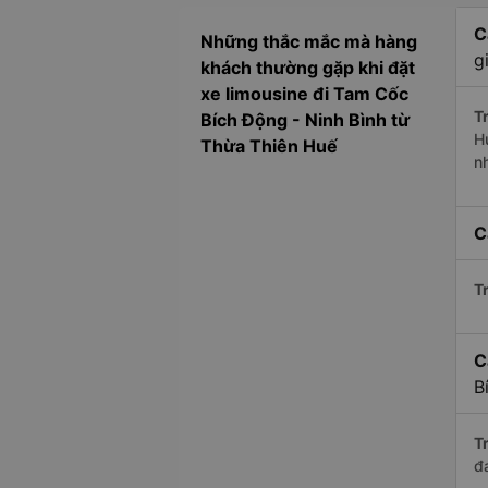
C
Những thắc mắc mà hàng
g
khách thường gặp khi đặt
xe limousine đi Tam Cốc
Tr
Bích Động - Ninh Bình từ
H
Thừa Thiên Huế
n
C
Tr
C
B
Tr
đ