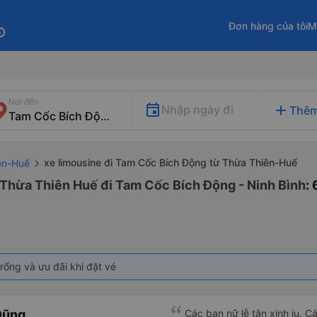
Đơn hàng của tôi
M
fo
Nơi đến
add
Nhập ngày đi
Thêm
xe limousine đi Tam Cốc Bích Động từ Thừa Thiên-Huế
iên-Huế
 Thừa Thiên Huế đi Tam Cốc Bích Động - Ninh Bình
:
rống và ưu đãi khi đặt vé
Dũng
Các bạn nữ lễ tân xinh iu. C