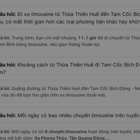
âu hỏi:
Đi xe limousine từ Thừa Thiên Huế đến Tam Cốc Bí
âu, có mất thời gian hơn các loại phương tiện khác hay khô
ả lời:
Trung bình, bạn chỉ mất khoảng
11.1 giờ
để di chuyển từ Thừ
inh Bình bằng limousine, nếu giao thông thuận lợi.
âu hỏi:
Khoảng cách từ Thừa Thiên Huế đi Tam Cốc Bích Độ
m?
ả lời:
Quãng đường từ Thừa Thiên Huế đến Tam Cốc Bích Động - Nin
i vừa đủ để bạn thư giãn trên xe limousine thoải mái.
âu hỏi:
Mỗi ngày có bao nhiêu chuyến limousine trên tuyế
ả lời:
Mỗi ngày có tới
6 chuyến limousine
hoạt động trên tuyến, khở
ãng nổi bật gồm:
Xe Phong Thủy, Tân Quang Dũng
,...