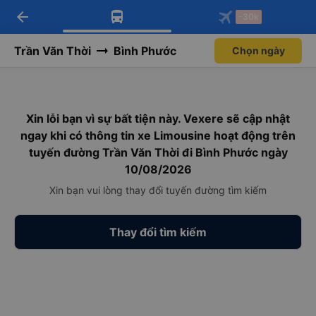
arrow_back
Tải app Vexere ngay!
Tải app Vexere
-30k
Mở app
Mở app
Nhận ưu đãi thành viên độc
-30k/ghế khi đặt vé máy bay qua
quyền
app
Trần Văn Thời
Bình Phước
Chọn ngày
Xin lỗi bạn vì sự bất tiện này. Vexere sẽ cập nhật
ngay khi có thông tin xe Limousine hoạt động trên
tuyến đường Trần Văn Thời đi Bình Phước ngày
10/08/2026
Xin bạn vui lòng thay đổi tuyến đường tìm kiếm
Thay đổi tìm kiếm