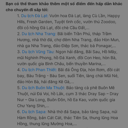
Bạn có thể tham khảo thêm một số điểm đến hấp dẫn khác
cho chuyến đi sắp tới:
1.
Du lịch Đà Lạt:
Vườn hoa Đà Lạt, làng Cù Lần, Happy
Hills, Fresh Garden, Tuyệt tình cốc, vườn thú Zoodoo,
đồi cỏ hồng Đà Lạt, đồi chè Cầu Đất,...
2.
Du lịch Nha Trang:
Bãi biển Trần Phú, tháp Trầm
Hương, nhà thờ đá, chợ đêm Nha Trang, đảo Hòn Mun,
nhà ga Nha Trang, đảo Điệp Sơn, thác bà Ponagar,...
3.
Du lịch Vũng Tàu:
Ngọn hải đăng, Bãi Sau, Hồ Mây,
mũi Nghinh Phong, hồ Đá Xanh, đồi Con Heo, hòn Bà,
vườn quốc gia Bình Châu, bến thuyền Marina,...
4.
Du lịch Phan Thiết:
Bãi đá Ông Địa, hòn Rơm, đồi cát
bay, Bàu Trắng - Bàu Sen, suối Tiên, làng chài Mũi Né,
đảo Hòn Bà, hải đăng Kê Gà,...
5.
Du lịch Buôn Ma Thuột:
Bảo tàng cà phê Buôn Mê
Thuột, núi Đá Voi, hồ Lắk, cụm 3 thác Dray Sap – Dray
Nur – Gia Long, Buôn Đôn, hồ Ea Kao, vườn quốc gia
Chư Yang Shin,...
6.
Du lịch Sapa:
Nhà thờ đá Sapa, bảo tàng Sapa, núi
Hàm Rồng, bản Cát Cát, thác Tiên Sa, thung lũng Hoa
Hồng, thung lũng Mường Hoa,...