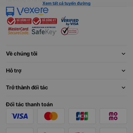
Xem tất cả tuyến đường
keyboard_arrow_down
Về chúng tôi
keyboard_arrow_down
Hỗ trợ
keyboard_arrow_down
Trở thành đối tác
Đối tác thanh toán