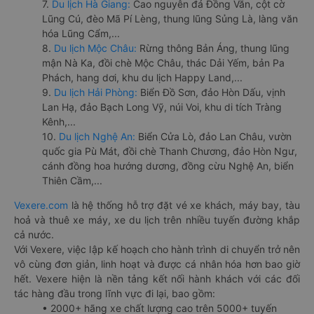
7.
Du lịch Hà Giang:
Cao nguyên đá Đồng Văn, cột cờ
Lũng Cú, đèo Mã Pí Lèng, thung lũng Sủng Là, làng văn
hóa Lũng Cẩm,...
8.
Du lịch Mộc Châu:
Rừng thông Bản Áng, thung lũng
mận Nà Ka, đồi chè Mộc Châu, thác Dải Yếm, bản Pa
Phách, hang dơi, khu du lịch Happy Land,...
9.
Du lịch Hải Phòng:
Biển Đồ Sơn, đảo Hòn Dấu, vịnh
Lan Hạ, đảo Bạch Long Vỹ, núi Voi, khu di tích Tràng
Kênh,...
10.
Du lịch Nghệ An:
Biển Cửa Lò, đảo Lan Châu, vườn
quốc gia Pù Mát, đồi chè Thanh Chương, đảo Hòn Ngư,
cánh đồng hoa hướng dương, đồng cừu Nghệ An, biển
Thiên Cầm,...
Vexere.com
là hệ thống hỗ trợ đặt vé xe khách, máy bay, tàu
hoả và thuê xe máy, xe du lịch trên nhiều tuyến đường khắp
cả nước.
Với Vexere, việc lập kế hoạch cho hành trình di chuyển trở nên
vô cùng đơn giản, linh hoạt và được cá nhân hóa hơn bao giờ
hết. Vexere hiện là nền tảng kết nối hành khách với các đối
tác hàng đầu trong lĩnh vực đi lại, bao gồm:
• 2000+ hãng xe chất lượng cao trên 5000+ tuyến