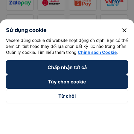
close
Sử dụng cookie
Vexere dùng cookie để website hoạt động ổn định. Bạn có thể
xem chi tiết hoặc thay đổi lựa chọn bất kỳ lúc nào trong phần
Quản lý cookie. Tìm hiểu thêm trong
Chính sách Cookie
.
Chấp nhận tất cả
Tùy chọn cookie
Từ chối
Theo dõi chúng tôi trên
Facebook
Tiktok
Youtube
Công ty TNHH Thương Mại Dịch Vụ Vexere