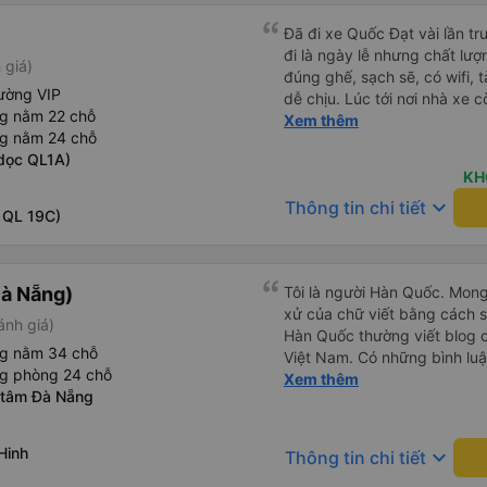
Đã đi xe Quốc Đạt vài lần t
đi là ngày lễ nhưng chất lượ
 giá)
đúng ghế, sạch sẽ, có wifi, 
ường VIP
dễ chịu. Lúc tới nơi nhà xe c
ng nằm 22 chỗ
nhà. 10đ cho nhà xe, hy vọn
Xem thêm
ng nằm 24 chỗ
này. Cảm ơn
dọc QL1A)
KH
keyboard_arrow_down
Thông tin chi tiết
 QL 19C)
à Nẵng)
Tôi là người Hàn Quốc. Mon
xử của chữ viết bằng cách 
ánh giá)
Hàn Quốc thường viết blog c
ng nằm 34 chỗ
Việt Nam. Có những bình lu
ng phòng 24 chỗ
bình luận khen vất vả nên tôi
Xem thêm
 tâm Đà Nẵng
lắng vô ích. Rất thoải mái và
sạch sẽ, tài xế rất thân thi
thơm nữa. Mình đề cử bài này. 제 리뷰를 보시게 되는
Hinh
keyboard_arrow_down
Thông tin chi tiết
들께 정보를 드리자면 저는 