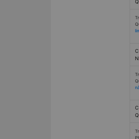
Q
T
Q
l
C
N
T
Q
n
C
Q
T
P