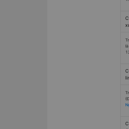
C
x
T
l
1
C
l
T
(
N
C