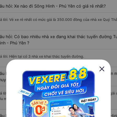
âu hỏi: Xe nào đi Sông Hinh - Phú Yên có giá rẻ nhất?
rả lời: Vé xe rẻ nhất có mức giá là 350.000 đồng của nhà xe Quý Th
âu hỏi: Có bao nhiêu nhà xe đang khai thác tuyến đường T
inh - Phú Yên ?
ả lời: Hiện tại có 3 nhà xe khai thác tuyến đường.
âu hỏi: Từ Tư Nghĩa - Quảng Ngãi đi Sông Hinh - Phú Yên mấ
huyển bằng xe khách?
rả lời: Thời gian di chuyển bằng xe khách từ Tư Nghĩa - Quảng Ngãi 
ếu mật độ giao thông thuận lợi.
âu hỏi: Khoảng cách từ Tư Nghĩa - Quảng Ngãi đi Sông Hin