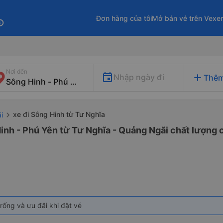
Đơn hàng của tôi
Mở bán vé trên Vexe
fo
Nơi đến
add
Nhập ngày đi
Thêm
xe đi Sông Hinh từ Tư Nghĩa
i
inh - Phú Yên từ Tư Nghĩa - Quảng Ngãi chất lượng c
rống và ưu đãi khi đặt vé