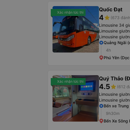
Quốc Đạt
Xác nhận tức thì
4
star
(673 đánh
Limousine 34 gi
Limousine giườ
Limousine giườ
Quảng Ngãi (
4h
Phú Yên (Dọc
Quý Thảo (Đ
Xác nhận tức thì
4.5
star
(612 đ
Limousine giườ
Limousine giườ
Bến xe Trung
9h30m
Bến Xe Sông 