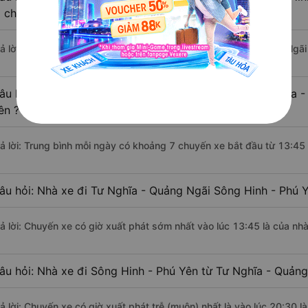
i chuyển bằng xe khách?
rả lời: Đoạn đường đi Sông Hinh - Phú Yên từ Tư Nghĩa - Quảng Ngã
âu hỏi: Mỗi ngày có bao nhiêu chuyến xe khách Tư Nghĩa -
ên ?
rả lời: Trung bình mỗi ngày có khoảng 7 chuyến xe bắt đầu từ 13:45
âu hỏi: Nhà xe đi Tư Nghĩa - Quảng Ngãi Sông Hinh - Phú 
rả lời: Chuyến xe có giờ xuất phát sớm nhất vào lúc 13:45 là của nh
âu hỏi: Nhà xe đi Sông Hinh - Phú Yên từ Tư Nghĩa - Quảng
rả lời: Chuyến xe có giờ xuất phát trễ (muộn) nhất là vào lúc 20:30 