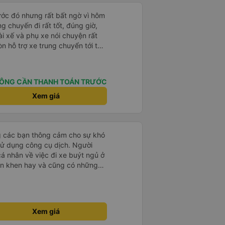
rước đó nhưng rất bất ngờ vì hôm
ng chuyến đi rất tốt, đúng giờ,
tài xế và phụ xe nói chuyện rất
òn hỗ trợ xe trung chuyển tới tận
g nhà xe duy trì được chất lượng
ÔNG CẦN THANH TOÁN TRƯỚC
Xem giá
g các bạn thông cảm cho sự khó
sử dụng công cụ dịch. Người
á nhân về việc đi xe buýt ngủ ở
ận khen hay và cũng có những
 đã rất lo lắng. Đó là một sự lo
 thoải mái. Bên trong xe buýt
ện. Gối và chăn nệm cũng sạch và
 한국분
Xem giá
다낭에서 꾸이년가는 버스를 탔습니