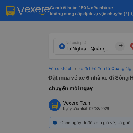
Cam kết hoàn 150% nếu nhà xe

không cung cấp dịch vụ vận chuyển (*)
in
Nơi xuất phát
import_export
Vé xe khách
xe đi Phú Yên từ Quảng Ngã
Đặt mua vé xe 6 nhà xe đi Sông H
chuyến mỗi ngày
Vexere Team
Ngày cập nhật: 07/08/2026
Chọn ngày đi để xem giá vé, số ghế t
info