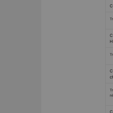
C
T
C
H
Tr
C
c
T
n
C