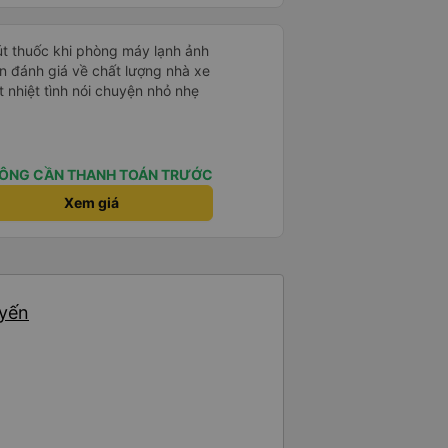
퀄리티가 다른지는 모르겠는데, 제가
 자리 넓찍하고 베개 이불 깨끗합니
서는 익숙해져야 하는 문화일거같구
hút thuốc khi phòng máy lạnh ảnh
 안에서 담배 안피시구요. 다른 승
게소에 들렀다 갈때
 nhiệt tình nói chuyện nhỏ nhẹ
 출발하시네요. 다만 키173 기준
 전 새우자세가 편해서 불만은 없었
ÔNG CẦN THANH TOÁN TRƯỚC
Xem giá
uyến