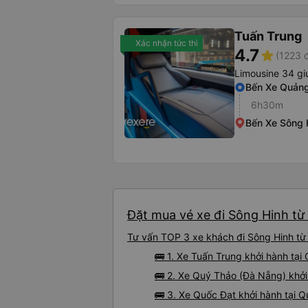
Tuấn Trung
Xác nhận tức thì
4.7
star
(1223 
Limousine 34 g
Bến Xe Quảng
6h30m
Bến Xe Sông 
Đặt mua vé xe đi Sông Hinh từ 
Tư vấn TOP 3 xe khách đi Sông Hinh từ 
🚌 1. Xe Tuấn Trung khởi hành tạ
🚌 2. Xe Quý Thảo (Đà Nẵng) khở
🚌 3. Xe Quốc Đạt khởi hành tại 