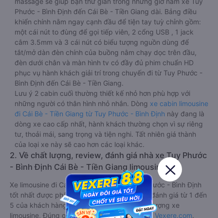
massage sẽ giúp bạn thư giãn trong những giờ nằm xe Tuy
Phước - Bình Định đến Cái Bè - Tiền Giang dài. Bảng điều
khiển chính nằm ngay cạnh đầu để tiện tay tuỳ chỉnh gồm:
một cái nút to đùng để gọi tiếp viên, 2 cổng USB , 1 jack
cắm 3.5mm và 3 cái nút có biểu tượng nguồn dùng để
tắt/mở dàn đèn chính của buồng nằm chạy dọc trên đầu,
đèn dưới chân và màn hình tv có đầy đủ phim chuẩn HD
phục vụ hành khách giải trí trong chuyến đi từ Tuy Phước -
Bình Định đến Cái Bè - Tiền Giang.
Lưu ý 2 cabin cuối thường thiết kế nhỏ hơn phù hợp với
những người có thân hình nhỏ nhắn. Dòng
xe cabin limousine
đi Cái Bè - Tiền Giang từ Tuy Phước - Bình Định
này đang là
dòng xe cao cấp nhất, hành khách thường chọn vì sự riêng
tư, thoải mái, sang trọng và tiện nghi. Tất nhiên giá thành
của loại xe này sẽ cao hơn các loại khác.
2. Về chất lượng, review, đánh giá nhà xe Tuy Phước
- Bình Định Cái Bè - Tiền Giang limousine
Xe limousine đi Cái Bè - Tiền Giang từ Tuy Phước - Bình Định
tốt nhất được phân loại chất lượng dựa trên đánh giá từ 1 đến
5 của khách hàng với các tiêu chí như: Chất lượng xe
limousine, Đúng giờ, Chất lượng phục vụ trên
Vexere.com
.