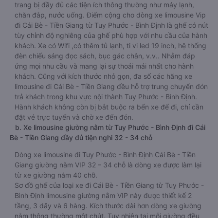
trang bị đầy đủ các tiện ích thông thường như máy lạnh,
chăn đắp, nước uống. Điểm cộng cho dòng xe limousine Vip
đi Cái Bè - Tiền Giang từ Tuy Phước - Bình Định là ghế có nút
tùy chỉnh độ nghiêng của ghế phù hợp với nhu cầu của hành
khách. Xe có Wifi ,có thêm tủ lạnh, ti vi led 19 inch, hệ thống
đèn chiếu sáng đọc sách, bục gác chân, v.v.. Nhằm đáp
ứng mọi nhu cầu và mang lại sự thoải mái nhất cho hành
khách. Cũng với kích thước nhỏ gọn, đa số các hãng xe
limousine đi Cái Bè - Tiền Giang đều hỗ trợ trung chuyển đón
trả khách trong khu vực nội thành Tuy Phước - Bình Định.
Hành khách không còn bị bắt buộc ra bến xe để đi, chỉ cần
đặt vé trực tuyến và chờ xe đến đón.
b. Xe limousine giường nằm từ Tuy Phước - Bình Định đi Cái
Bè - Tiền Giang đầy đủ tiện nghi 32 - 34 chỗ
Dòng xe limousine đi Tuy Phước - Bình Định Cái Bè - Tiền
Giang giường nằm VIP 32 – 34 chỗ là dòng xe được làm lại
từ xe giường nằm 40 chỗ.
Sơ đồ ghế của loại xe đi Cái Bè - Tiền Giang từ Tuy Phước -
Bình Định limousine giường nằm VIP này được thiết kế 2
tầng, 3 dãy và 6 hàng. Kích thước dài hơn dòng xe giường
nằm thông thường một chút. Tuy nhiên tại mỗi giường đều