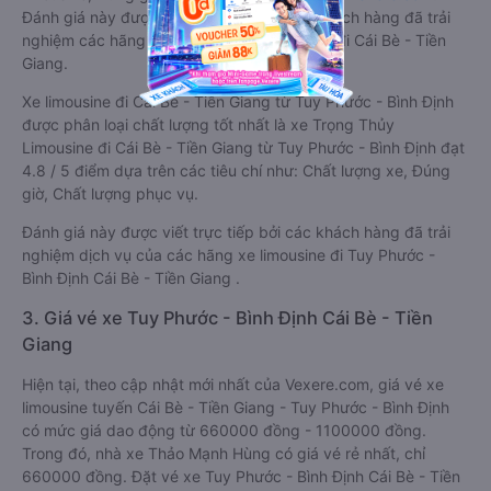
Đánh giá này được viết trực tiếp bởi các khách hàng đã trải
nghiệm các hãng Xe Tuy Phước - Bình Định đi Cái Bè - Tiền
Giang.
Xe limousine đi Cái Bè - Tiền Giang từ Tuy Phước - Bình Định
được phân loại chất lượng tốt nhất là xe Trọng Thủy
Limousine đi Cái Bè - Tiền Giang từ Tuy Phước - Bình Định đạt
4.8 / 5 điểm dựa trên các tiêu chí như: Chất lượng xe, Đúng
giờ, Chất lượng phục vụ.
Đánh giá này được viết trực tiếp bởi các khách hàng đã trải
nghiệm dịch vụ của các hãng xe limousine đi Tuy Phước -
Bình Định Cái Bè - Tiền Giang .
3. Giá vé xe Tuy Phước - Bình Định Cái Bè - Tiền
Giang
Hiện tại, theo cập nhật mới nhất của Vexere.com, giá vé xe
limousine tuyến Cái Bè - Tiền Giang - Tuy Phước - Bình Định
có mức giá dao động từ 660000 đồng - 1100000 đồng.
Trong đó, nhà xe Thảo Mạnh Hùng có giá vé rẻ nhất, chỉ
660000 đồng. Đặt vé xe Tuy Phước - Bình Định Cái Bè - Tiền