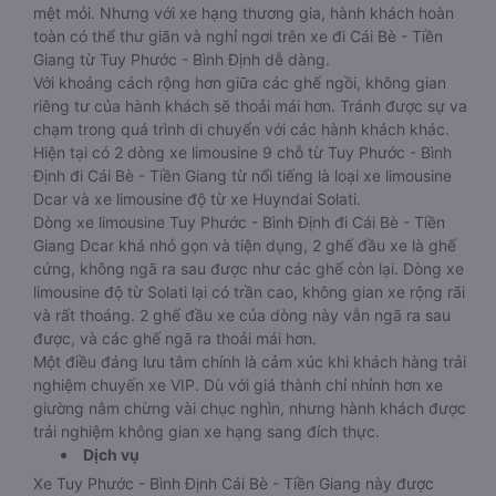
mệt mỏi. Nhưng với xe hạng thương gia, hành khách hoàn
toàn có thể thư giãn và nghỉ ngơi trên xe đi Cái Bè - Tiền
Giang từ Tuy Phước - Bình Định dễ dàng.
Với khoảng cách rộng hơn giữa các ghế ngồi, không gian
riêng tư của hành khách sẽ thoải mái hơn. Tránh được sự va
chạm trong quá trình di chuyển với các hành khách khác.
Hiện tại có 2 dòng xe limousine 9 chỗ từ Tuy Phước - Bình
Định đi Cái Bè - Tiền Giang từ nổi tiếng là loại xe limousine
Dcar và xe limousine độ từ xe Huyndai Solati.
Dòng xe limousine Tuy Phước - Bình Định đi Cái Bè - Tiền
Giang Dcar khá nhỏ gọn và tiện dụng, 2 ghế đầu xe là ghế
cứng, không ngã ra sau được như các ghế còn lại. Dòng xe
limousine độ từ Solati lại có trần cao, không gian xe rộng rãi
và rất thoáng. 2 ghế đầu xe của dòng này vẫn ngã ra sau
được, và các ghế ngã ra thoải mái hơn.
Một điều đáng lưu tâm chính là cảm xúc khi khách hàng trải
nghiệm chuyến xe VIP. Dù với giá thành chỉ nhỉnh hơn xe
giường nằm chừng vài chục nghìn, nhưng hành khách được
trải nghiệm không gian xe hạng sang đích thực.
Dịch vụ
Xe Tuy Phước - Bình Định Cái Bè - Tiền Giang này được