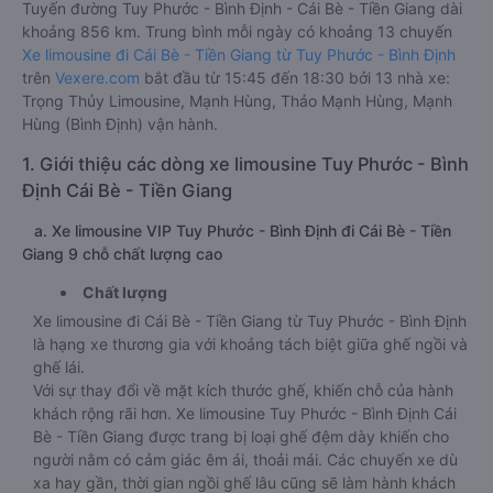
Tuyến đường Tuy Phước - Bình Định - Cái Bè - Tiền Giang dài
khoảng 856 km. Trung bình mỗi ngày có khoảng 13 chuyến
Xe limousine đi Cái Bè - Tiền Giang từ Tuy Phước - Bình Định
trên
Vexere.com
bắt đầu từ 15:45 đến 18:30 bởi 13 nhà xe:
Trọng Thủy Limousine, Mạnh Hùng, Thảo Mạnh Hùng, Mạnh
Hùng (Bình Định) vận hành.
1. Giới thiệu các dòng xe limousine Tuy Phước - Bình
Định Cái Bè - Tiền Giang
a. Xe limousine VIP Tuy Phước - Bình Định đi Cái Bè - Tiền
Giang 9 chỗ chất lượng cao
Chất lượng
Xe limousine đi Cái Bè - Tiền Giang từ Tuy Phước - Bình Định
là hạng xe thương gia với khoảng tách biệt giữa ghế ngồi và
ghế lái.
Với sự thay đổi về mặt kích thước ghế, khiến chỗ của hành
khách rộng rãi hơn. Xe limousine Tuy Phước - Bình Định Cái
Bè - Tiền Giang được trang bị loại ghế đệm dày khiến cho
người nằm có cảm giác êm ái, thoải mái. Các chuyến xe dù
xa hay gần, thời gian ngồi ghế lâu cũng sẽ làm hành khách