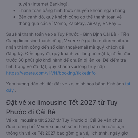
tuyến (Internet Banking).
Thanh toán bằng hình thức chuyển khoản ngân hàng.
Bên cạnh đó, quý khách cũng có thể thanh toán vé
thông qua các ví Momo, ZaloPay, AirPay, VNPay,…
Sau khi thanh toán vé xe Tuy Phước - Bình Định Cái Bè - Tiền
Giang limousine thành công, Vexere sẽ gửi tin nhắn/email xác
nhận thành công đến số điện thoại/email mà quý khách đã
đăng ký. Đến ngày đi, quý khách vui lòng có mặt tại điểm đón
trước 30 phút giờ khởi hành để chuẩn bị lên xe. Để kiểm tra
tình trạng vé đã đặt, quý khách vui lòng truy cập
https://vexere.com/vi-VN/booking/ticketinfo
Xem hướng dẫn chi tiết đặt vé xe, minh họa bằng hình ảnh
tại
đây
.
Đặt vé xe limousine Tết 2027 từ Tuy
Phước đi Cái Bè
Vé xe limousine tết 2027 từ Tuy Phước đi Cái Bè vẫn chưa
được công bố. Vexere.com sẽ sớm thông báo cho các bạn
thông tin vé xe Tết 2027 bao gồm giá vé, lịch trình, ngày giờ