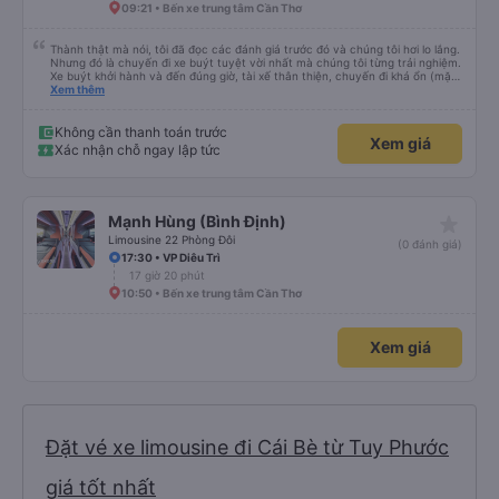
09:21 • Bến xe trung tâm Cần Thơ
Thành thật mà nói, tôi đã đọc các đánh giá trước đó và chúng tôi hơi lo lắng.
Nhưng đó là chuyến đi xe buýt tuyệt vời nhất mà chúng tôi từng trải nghiệm.
Xe buýt khởi hành và đến đúng giờ, tài xế thân thiện, chuyến đi khá ổn (mặc
dù vẫn hơi xóc, nhưng đó là đặc trưng của Việt Nam ^^), và chỗ ngồi thoải
Xem thêm
mái. Chúng tôi thực sự rất hài lòng.
Không cần thanh toán trước
Xem giá
Xác nhận chỗ ngay lập tức
star_rate
Mạnh Hùng (Bình Định)
Limousine 22 Phòng Đôi
(0 đánh giá)
17:30 • VP Diêu Trì
17 giờ 20 phút
10:50 • Bến xe trung tâm Cần Thơ
Xem giá
Đặt vé xe limousine đi Cái Bè từ Tuy Phước
giá tốt nhất