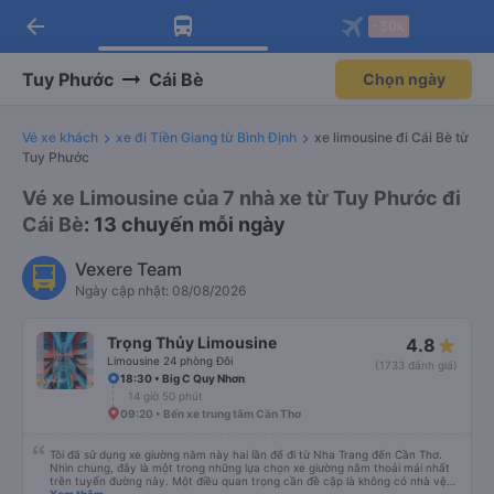
arrow_back
Tải app Vexere ngay!
Tải app Vexere
-30k
Mở app
Mở app
Nhận ưu đãi thành viên độc
-30k/ghế khi đặt vé máy bay qua
quyền
app
Tuy Phước
Cái Bè
Chọn ngày
Vé xe khách
xe đi Tiền Giang từ Bình Định
xe limousine đi Cái Bè từ
Tuy Phước
Vé xe Limousine của 7 nhà xe từ Tuy Phước đi
Cái Bè
: 13 chuyến mỗi ngày
Vexere Team
Ngày cập nhật: 08/08/2026
Trọng Thủy Limousine
4.8
Limousine 24 phòng Đôi
(1733 đánh giá)
18:30 • Big C Quy Nhơn
14 giờ 50 phút
09:20 • Bến xe trung tâm Cần Thơ
Tôi đã sử dụng xe giường nằm này hai lần để đi từ Nha Trang đến Cần Thơ.
Nhìn chung, đây là một trong những lựa chọn xe giường nằm thoải mái nhất
trên tuyến đường này. Một điều quan trọng cần đề cập là không có nhà vệ