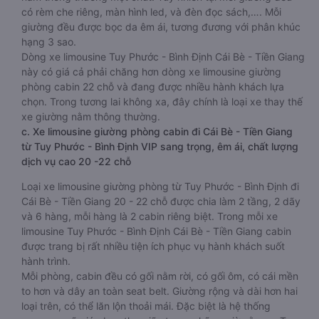
có rèm che riêng, màn hình led, và đèn đọc sách,…. Mỗi
giường đều được bọc da êm ái, tương đương với phân khúc
hạng 3 sao.
Dòng xe limousine Tuy Phước - Bình Định Cái Bè - Tiền Giang
này có giá cả phải chăng hơn dòng xe limousine giường
phòng cabin 22 chỗ và đang được nhiều hành khách lựa
chọn. Trong tương lai không xa, đây chính là loại xe thay thế
xe giường nằm thông thường.
c. Xe limousine giường phòng cabin đi Cái Bè - Tiền Giang
từ Tuy Phước - Bình Định VIP sang trọng, êm ái, chất lượng
dịch vụ cao 20 -22 chỗ
Loại xe limousine giường phòng từ Tuy Phước - Bình Định đi
Cái Bè - Tiền Giang 20 - 22 chỗ được chia làm 2 tầng, 2 dãy
và 6 hàng, mỗi hàng là 2 cabin riêng biệt. Trong mỗi xe
limousine Tuy Phước - Bình Định Cái Bè - Tiền Giang cabin
được trang bị rất nhiều tiện ích phục vụ hành khách suốt
hành trình.
Mỗi phòng, cabin đều có gối nằm rời, có gối ôm, có cái mền
to hơn và dây an toàn seat belt. Giường rộng và dài hơn hai
loại trên, có thể lăn lộn thoải mái. Đặc biệt là hệ thống