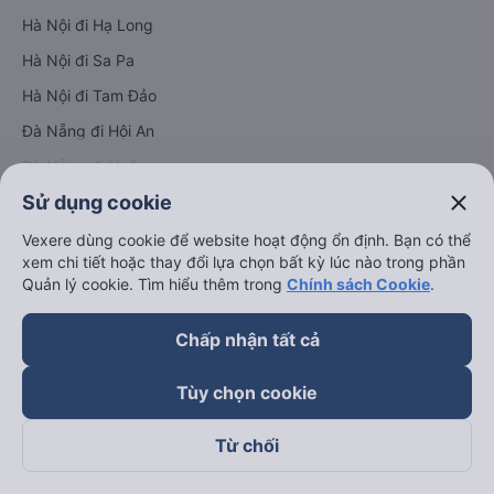
Hà Nội đi Hạ Long
Hà Nội đi Sa Pa
Hà Nội đi Tam Đảo
Đà Nẵng đi Hội An
Đà Nẵng đi Huế
close
Sử dụng cookie
Hải Phòng đi Hà Nội
Xem tất cả tuyến đường
Vexere dùng cookie để website hoạt động ổn định. Bạn có thể
xem chi tiết hoặc thay đổi lựa chọn bất kỳ lúc nào trong phần
Quản lý cookie. Tìm hiểu thêm trong
Chính sách Cookie
.
Chấp nhận tất cả
Tùy chọn cookie
keyboard_arrow_down
Về chúng tôi
Từ chối
keyboard_arrow_down
Hỗ trợ