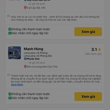
12 giờ 30 phút
Cai Lậy (QL 1A)
mấy anh lơ xe vui vẻ nhiệt tình , mình đi trễ nhưng xe vẫn đợi chứ không bỏ
như những xe khác . Sẽ ủng hộ nhà xe vào các dịp khác
Không cần thanh toán trước
Xem giá
Xác nhận chỗ ngay lập tức
Mạnh Hùng
3.1
Limousine 24 Phòng
(380 đánh giá)
Limousine 24 Phòng Đôi
Phước Sơn
16 giờ 30 phút
Bến xe trung tâm Cần Thơ
Thành thật mà nói, tôi đã đọc các đánh giá trước đó và chúng tôi hơi lo lắng.
Nhưng đó là chuyến đi xe buýt tuyệt vời nhất mà chúng tôi từng trải nghiệm.
Xe buýt khởi hành và đến đúng giờ, tài xế thân thiện, chuyến đi khá ổn (mặc
dù vẫn hơi xóc, nhưng đó là đặc trưng của Việt Nam ^^), và chỗ ngồi thoải
Xem thêm
mái. Chúng tôi thực sự rất hài lòng.
Không cần thanh toán trước
Xem giá
Xác nhận chỗ ngay lập tức