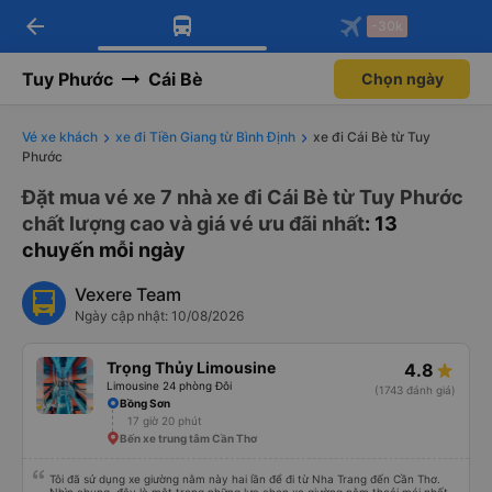
arrow_back
Tải app Vexere ngay!
Tải app Vexere
-30k
Mở app
Mở app
Nhận ưu đãi thành viên độc
-30k/ghế khi đặt vé máy bay qua
quyền
app
Tuy Phước
Cái Bè
Chọn ngày
Vé xe khách
xe đi Tiền Giang từ Bình Định
xe đi Cái Bè từ Tuy
Phước
Đặt mua vé xe 7 nhà xe đi Cái Bè từ Tuy Phước
chất lượng cao và giá vé ưu đãi nhất
: 13
chuyến mỗi ngày
Vexere Team
Ngày cập nhật: 10/08/2026
Trọng Thủy Limousine
4.8
Limousine 24 phòng Đôi
(1743 đánh giá)
Bồng Sơn
17 giờ 20 phút
Bến xe trung tâm Cần Thơ
Tôi đã sử dụng xe giường nằm này hai lần để đi từ Nha Trang đến Cần Thơ.