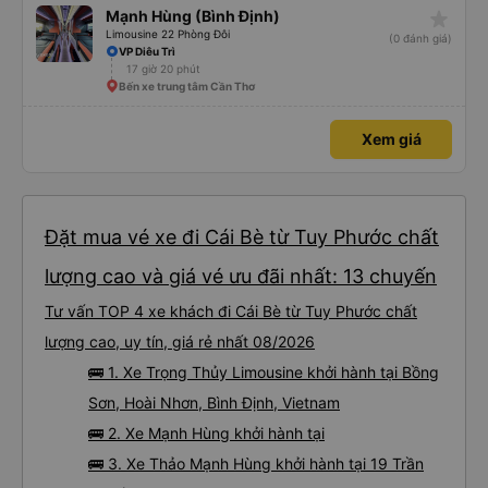
star_rate
Mạnh Hùng (Bình Định)
Limousine 22 Phòng Đôi
(0 đánh giá)
VP Diêu Trì
17 giờ 20 phút
Bến xe trung tâm Cần Thơ
Xem giá
Đặt mua vé xe đi Cái Bè từ Tuy Phước chất
lượng cao và giá vé ưu đãi nhất: 13 chuyến
Tư vấn TOP 4 xe khách đi Cái Bè từ Tuy Phước chất
lượng cao, uy tín, giá rẻ nhất 08/2026
🚌 1. Xe Trọng Thủy Limousine khởi hành tại Bồng
Sơn, Hoài Nhơn, Bình Định, Vietnam
🚌 2. Xe Mạnh Hùng khởi hành tại
🚌 3. Xe Thảo Mạnh Hùng khởi hành tại 19 Trần