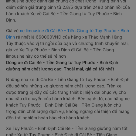
limousine được đánh giá chung có chất lượng Trung bình với
điểm đánh giá trung bình từ 2.8/5 dựa trên 2480 phản hồi của
hành khách Xe về Cái Bè - Tiền Giang từ Tuy Phước - Bình
Định.
Giá vé
xe limousine đi Cái Bè - Tiền Giang từ Tuy Phước - Bình
Định
rẻ nhất là 660000VND của hãng xe Thảo Mạnh Hùng.
Tùy thuộc vào vị trí ngồi của bạn và chương trình khuyến mãi,
giá vé Xe Tuy Phước - Bình Định đi Cái Bè - Tiền Giang
limousine này có thể sẽ rẻ hơn
Dòng xe đi Cái Bè - Tiền Giang từ Tuy Phước - Bình Định
giường nằm chất lượng cao: Thoải mái, giá cả tốt nhất
Những nhà xe đi Cái Bè - Tiền Giang từ Tuy Phước - Bình Định
đều sở hữu những xe giường nằm chất lượng cao. Trên xe
được trang bị đầy đủ các trang thiết bị hiện đại phục vụ cho
nhu cầu di chuyển của hành khách. Bên cạnh đó, các hãng xe
khách Tuy Phước - Bình Định Cái Bè - Tiền Giang luôn chú
trọng đến chất lượng dịch vụ, không ngừng cải thiện để mang
đến trải nghiệm hoàn hảo cho hành khách.
Xe Tuy Phước - Bình Định Cái Bè - Tiền Giang giường nằm tốt
nhất: Xe từ Tuy Phước - Bình Định đi Cái Bè - Tiền Giang