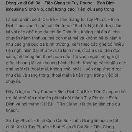
Dòng xe đi Cái Bè - Tiền Giang từ Tuy Phước - Bình Định
limousine 9 chỗ vip, chất lượng cao: Tiện lợi, sang trọng
Là sản phẩm xe đi Cái Bè - Tiền Giang từ Tuy Phước - Bình
Định limousine 9 chỗ cải tiến từ xe 16 chỗ. Nội thất được làm
lại với các ghế bọc da chuẩn Châu Âu, không chỉ êm ái cho
chuyến hành trình xa, mà còn mát mẻ và không hề bị hầm bí
như các ghế bọc da bình thường. Kèm theo các ghế có nhiều
tiện nghi hiện đại như ti-vi, tủ lạnh mini, ổ cắm usb, đèn đọc
sách, hệ thống âm thanh cao cấp. Có vách ngăn riêng biệt
giữa khoang lái và khoang hành khách. Khoảng cách giữa các
ghế ngồi rất thoải mái, không nhồi nhét. Luôn đáp ứng được
nhu cầu về sang trọng, thoải mái và tiện nghi trong việc di
chuyển.
Đây là loại xe Tuy Phước - Bình Định Cái Bè - Tiền Giang có hỗ
trợ đón/trả tận nơi miễn phí tại nội thành Tuy Phước - Bình
Định và nội thành Cái Bè - Tiền Giang, rất thuận tiện cho du
khách.
Xe Tuy Phước - Bình Định Cái Bè - Tiền Giang limousine tốt
nhất: Xe từ Tuy Phước - Bình Định đi Cái Bè - Tiền Giang