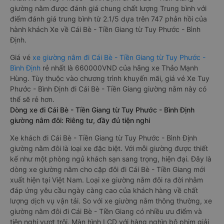
giường nằm được đánh giá chung chất lượng Trung bình với
điểm đánh giá trung bình từ 2.1/5 dựa trên 747 phản hồi của
hành khách Xe về Cái Bè - Tiền Giang từ Tuy Phước - Bình
Định.
Giá vé
xe giường nằm đi Cái Bè - Tiền Giang từ Tuy Phước -
Bình Định
rẻ nhất là 660000VND của hãng xe Thảo Mạnh
Hùng. Tùy thuộc vào chương trình khuyến mãi, giá vé Xe Tuy
Phước - Bình Định đi Cái Bè - Tiền Giang giường nằm này có
thể sẽ rẻ hơn.
Dòng xe đi Cái Bè - Tiền Giang từ Tuy Phước - Bình Định
giường nằm đôi: Riêng tư, đầy đủ tiện nghi
Xe khách đi Cái Bè - Tiền Giang từ Tuy Phước - Bình Định
giường nằm đôi là loại xe đặc biệt. Với mỗi giường được thiết
kế như một phòng ngủ khách sạn sang trọng, hiện đại. Đây là
dòng xe giường nằm cho cặp đôi đi Cái Bè - Tiền Giang mới
xuất hiện tại Việt Nam. Loại xe giường nằm đôi ra đời nhằm
đáp ứng yêu cầu ngày càng cao của khách hàng về chất
lượng dịch vụ vận tải. So với xe giường nằm thông thường, xe
giường nằm đôi đi Cái Bè - Tiền Giang có nhiều ưu điểm và
tiện nghi vượt trội. Màn hình LCD với hàng nghìn bộ phim giải