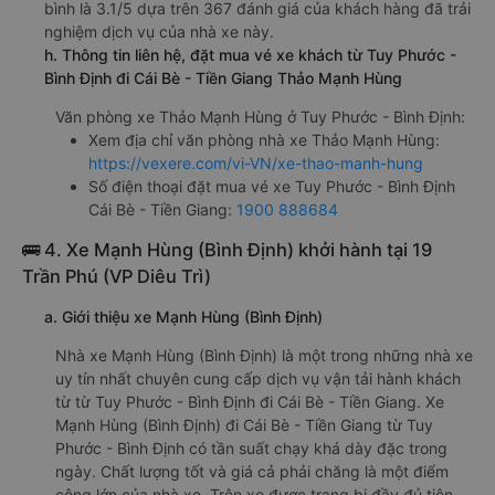
bình là 3.1/5 dựa trên 367 đánh giá của khách hàng đã trải
nghiệm dịch vụ của nhà xe này.
h. Thông tin liên hệ, đặt mua vé xe khách từ Tuy Phước -
Bình Định đi Cái Bè - Tiền Giang Thảo Mạnh Hùng
Văn phòng xe Thảo Mạnh Hùng ở Tuy Phước - Bình Định:
Xem địa chỉ văn phòng nhà xe Thảo Mạnh Hùng:
https://vexere.com/vi-VN/xe-thao-manh-hung
Số điện thoại đặt mua vé xe Tuy Phước - Bình Định
Cái Bè - Tiền Giang:
1900 888684
🚌 4. Xe Mạnh Hùng (Bình Định) khởi hành tại 19
Trần Phú (VP Diêu Trì)
a. Giới thiệu xe Mạnh Hùng (Bình Định)
Nhà xe Mạnh Hùng (Bình Định) là một trong những nhà xe
uy tín nhất chuyên cung cấp dịch vụ vận tải hành khách
từ từ Tuy Phước - Bình Định đi Cái Bè - Tiền Giang. Xe
Mạnh Hùng (Bình Định) đi Cái Bè - Tiền Giang từ Tuy
Phước - Bình Định có tần suất chạy khá dày đặc trong
ngày. Chất lượng tốt và giá cả phải chăng là một điểm
cộng lớn của nhà xe. Trên xe được trang bị đầy đủ tiện