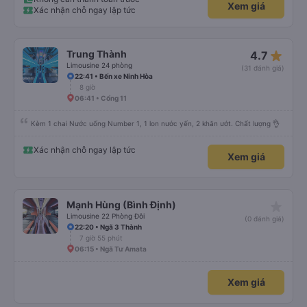
Xem giá
Xác nhận chỗ ngay lập tức
star_rate
Trung Thành
4.7
Limousine 24 phòng
(31 đánh giá)
22:41 • Bến xe Ninh Hòa
8 giờ
06:41 • Cổng 11
Kèm 1 chai Nước uống Number 1, 1 lon nước yến, 2 khăn ướt. Chất lượng 👌
Xác nhận chỗ ngay lập tức
Xem giá
star_rate
Mạnh Hùng (Bình Định)
Limousine 22 Phòng Đôi
(0 đánh giá)
22:20 • Ngã 3 Thành
7 giờ 55 phút
06:15 • Ngã Tư Amata
Xem giá