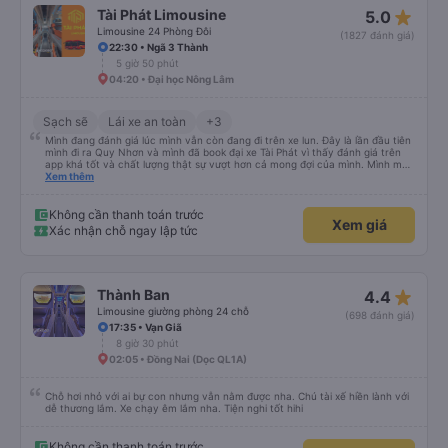
star_rate
Tài Phát Limousine
5.0
Limousine 24 Phòng Đôi
(1827 đánh giá)
22:30 • Ngã 3 Thành
5 giờ 50 phút
04:20 • Đại học Nông Lâm
Sạch sẽ
Lái xe an toàn
+3
Mình đang đánh giá lúc mình vẫn còn đang đi trên xe lun. Đây là lần đầu tiên
mình đi ra Quy Nhơn và mình đã book đại xe Tài Phát vì thấy đánh giá trên
app khá tốt và chất lượng thật sự vượt hơn cả mong đợi của mình. Mình mua
giường đôi và vừa đủ cho 2 người. Nhân viên của nhà xe phải nói là siêu nhiệt
Xem thêm
tình và dễ thương. Trước chuyến đi mình có gọi cho bên tổng đài thì anh
nhân viên hỗ trợ mình nói chuyện siêu nhẹ nhàng và vui vẻ . Lúc mình lên xe
trung chuyển và lên xe lớn thì luôn hỗ trợ xách vali giùm tụi mình. Trên xe thì
Không cần thanh toán trước
Xem giá
có cả bánh và sữa miễn phí cho khách còn chuẩn bị cả thuốc say xe, dép,
Xác nhận chỗ ngay lập tức
mền, gối và đặc biệt là có gối ôm. Nchung là phải chấm nhà xe 10 sao mới
đủ !!!
star_rate
Thành Ban
4.4
Limousine giường phòng 24 chỗ
(698 đánh giá)
17:35 • Vạn Giã
8 giờ 30 phút
02:05 • Đồng Nai (Dọc QL1A)
Chỗ hơi nhỏ với ai bự con nhưng vẫn nằm được nha. Chú tài xế hiền lành với
dễ thương lắm. Xe chạy êm lắm nha. Tiện nghi tốt hihi
Không cần thanh toán trước