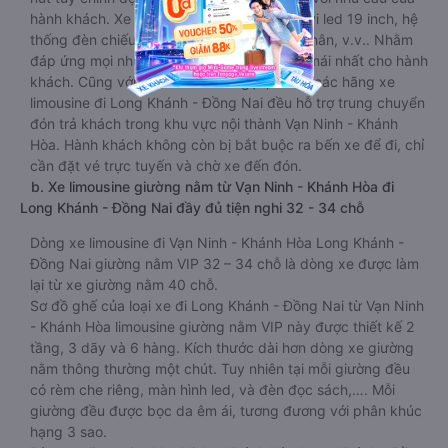
hành khách. Xe có Wifi ,có thêm tủ lạnh, ti vi led 19 inch, hệ
thống đèn chiếu sáng đọc sách, bục gác chân, v.v.. Nhằm
đáp ứng mọi nhu cầu và mang lại sự thoải mái nhất cho hành
khách. Cũng với kích thước nhỏ gọn, đa số các hãng xe
limousine đi Long Khánh - Đồng Nai đều hỗ trợ trung chuyển
đón trả khách trong khu vực nội thành Vạn Ninh - Khánh
Hòa. Hành khách không còn bị bắt buộc ra bến xe để đi, chỉ
cần đặt vé trực tuyến và chờ xe đến đón.
b. Xe limousine giường nằm từ Vạn Ninh - Khánh Hòa đi
Long Khánh - Đồng Nai đầy đủ tiện nghi 32 - 34 chỗ
Dòng xe limousine đi Vạn Ninh - Khánh Hòa Long Khánh -
Đồng Nai giường nằm VIP 32 – 34 chỗ là dòng xe được làm
lại từ xe giường nằm 40 chỗ.
Sơ đồ ghế của loại xe đi Long Khánh - Đồng Nai từ Vạn Ninh
- Khánh Hòa limousine giường nằm VIP này được thiết kế 2
tầng, 3 dãy và 6 hàng. Kích thước dài hơn dòng xe giường
nằm thông thường một chút. Tuy nhiên tại mỗi giường đều
có rèm che riêng, màn hình led, và đèn đọc sách,…. Mỗi
giường đều được bọc da êm ái, tương đương với phân khúc
hạng 3 sao.