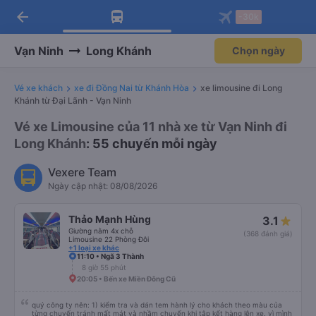
arrow_back
Tải app Vexere ngay!
Tải app Vexere
-30k
Mở app
Mở app
Nhận ưu đãi thành viên độc
-30k/ghế khi đặt vé máy bay qua
quyền
app
Vạn Ninh
Long Khánh
Chọn ngày
Vé xe khách
xe đi Đồng Nai từ Khánh Hòa
xe limousine đi Long
Khánh từ Đại Lãnh - Vạn Ninh
Vé xe Limousine của 11 nhà xe từ Vạn Ninh đi
Long Khánh
: 55 chuyến mỗi ngày
Vexere Team
Ngày cập nhật: 08/08/2026
Thảo Mạnh Hùng
3.1
Giường nằm 4x chỗ
(368 đánh giá)
Limousine 22 Phòng Đôi
+1 loại xe khác
11:10 • Ngã 3 Thành
8 giờ 55 phút
20:05 • Bến xe Miền Đông Cũ
quý công ty nên: 1) kiểm tra và dán tem hành lý cho khách theo màu của
từng chuyến tránh mất mát và nhầm chuyến khi tập kết hàng lên xe. vì mình