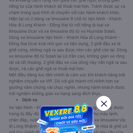
riêng tư của hành khách sẽ thoải mái hơn. Tránh được sự va
chạm trong quá trình di chuyển với các hành khách khác.
Hiện tại có 2 dòng xe limousine 9 chỗ từ Vạn Ninh - Khánh
Hòa đi Long Khánh - Đồng Nai từ nổi tiếng là loại xe
limousine Dcar và xe limousine độ từ xe Huyndai Solati.
Dòng xe limousine Vạn Ninh - Khánh Hòa đi Long Khánh -
Đồng Nai Dcar khá nhỏ gọn và tiện dụng, 2 ghế đầu xe là
ghế cứng, không ngã ra sau được như các ghế còn lại. Dòng
xe limousine độ từ Solati lại có trần cao, không gian xe rộng
rãi và rất thoáng. 2 ghế đầu xe của dòng này vẫn ngã ra sau
được, và các ghế ngã ra thoải mái hơn.
Một điều đáng lưu tâm chính là cảm xúc khi khách hàng trải
nghiệm chuyến xe VIP. Dù với giá thành chỉ nhỉnh hơn xe
giường nằm chừng vài chục nghìn, nhưng hành khách được
trải nghiệm không gian xe hạng sang đích thực.
Dịch vụ
Xe Vạn Ninh - Khánh Hòa Long Khánh - Đồng Nai này được
trang bị đầy đủ các tiện ích thông thường như máy lạnh,
chăn đắp, nước uống. Điểm cộng cho dòng xe limousine Vip
đi Long Khánh - Đồng Nai từ Vạn Ninh - Khánh Hòa là ghế có
nút tùy chỉnh độ nghiêng của ghế phù hợp với nhu cầu của