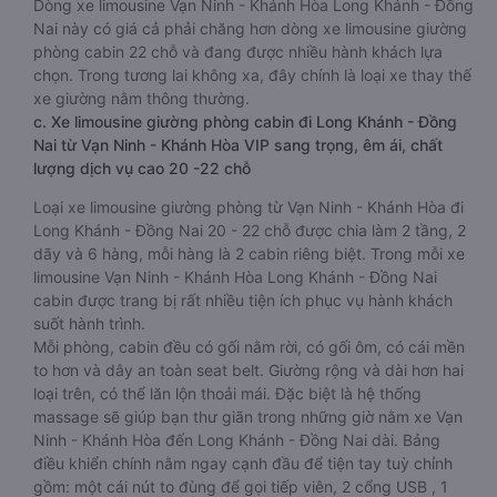
Dòng xe limousine Vạn Ninh - Khánh Hòa Long Khánh - Đồng
Nai này có giá cả phải chăng hơn dòng xe limousine giường
phòng cabin 22 chỗ và đang được nhiều hành khách lựa
chọn. Trong tương lai không xa, đây chính là loại xe thay thế
xe giường nằm thông thường.
c. Xe limousine giường phòng cabin đi Long Khánh - Đồng
Nai từ Vạn Ninh - Khánh Hòa VIP sang trọng, êm ái, chất
lượng dịch vụ cao 20 -22 chỗ
Loại xe limousine giường phòng từ Vạn Ninh - Khánh Hòa đi
Long Khánh - Đồng Nai 20 - 22 chỗ được chia làm 2 tầng, 2
dãy và 6 hàng, mỗi hàng là 2 cabin riêng biệt. Trong mỗi xe
limousine Vạn Ninh - Khánh Hòa Long Khánh - Đồng Nai
cabin được trang bị rất nhiều tiện ích phục vụ hành khách
suốt hành trình.
Mỗi phòng, cabin đều có gối nằm rời, có gối ôm, có cái mền
to hơn và dây an toàn seat belt. Giường rộng và dài hơn hai
loại trên, có thể lăn lộn thoải mái. Đặc biệt là hệ thống
massage sẽ giúp bạn thư giãn trong những giờ nằm xe Vạn
Ninh - Khánh Hòa đến Long Khánh - Đồng Nai dài. Bảng
điều khiển chính nằm ngay cạnh đầu để tiện tay tuỳ chỉnh
gồm: một cái nút to đùng để gọi tiếp viên, 2 cổng USB , 1