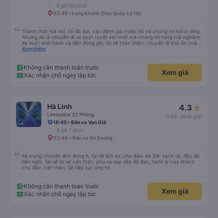
5 giờ 50 phút
03:45 • Long Khánh (Dọc Quốc Lộ 1A)
Thành thật mà nói, tôi đã đọc các đánh giá trước đó và chúng tôi hơi lo lắng.
Nhưng đó là chuyến đi xe buýt tuyệt vời nhất mà chúng tôi từng trải nghiệm.
Xe buýt khởi hành và đến đúng giờ, tài xế thân thiện, chuyến đi khá ổn (mặc
dù vẫn hơi xóc, nhưng đó là đặc trưng của Việt Nam ^^), và chỗ ngồi thoải
Xem thêm
mái. Chúng tôi thực sự rất hài lòng.
Không cần thanh toán trước
Xem giá
Xác nhận chỗ ngay lập tức
Hà Linh
4.3
Limousine 22 Phòng
(1431 đánh giá)
18:45 • Bến xe Vạn Giã
9 giờ 1 phút
03:46 • Bến xe An Sương
Xe trung chuyển đón đúng h, tài xế lịch sự, chu đáo. Xe 34c sạch sẽ, đầy đủ
tiện nghi. Tài xế lái xe cẩn thận, phụ xe sắp xếp đồ đạc, hành lý của khách
chu đáo, cẩn thận. Sẽ tiếp tục ủng hộ
Không cần thanh toán trước
Xem giá
Xác nhận chỗ ngay lập tức