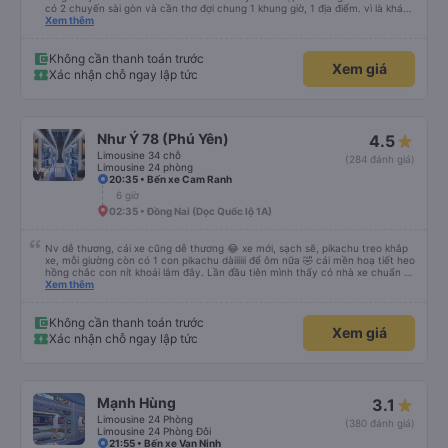
có 2 chuyến sài gòn và cần thơ đợi chung 1 khung giờ, 1 địa điểm. vì là khách
thân thiết của quý công ty nên rất hài lòng và tin tưởng. tuy nhiên rất mong
Xem thêm
muốn đội ngũ nhân viên anh chị em nhà xe cùng nhau cải thiện ngày một
phát triển. 2) đồng nhất về cách giao tiếp và CSKH nhẹ nhàng, chu đáo nữa
thì chắc chắn quy công ty là nhà xe được yêu thích và lựa chọn số 1 quy
Không cần thanh toán trước
Xem giá
nhơn. rất cảm ơn quý anh chị em cty cũng như chị Thảo đã lắng nghe và
Xác nhận chỗ ngay lập tức
tiếp nhận. " khách hàng thân thiết nhiều năm của nhà xe từ thời sinh viên"
Như Ý 78 (Phú Yên)
4.5
Limousine 34 chỗ
(284 đánh giá)
Limousine 24 phòng
20:35 • Bến xe Cam Ranh
6 giờ
02:35 • Đồng Nai (Dọc Quốc lộ 1A)
Nv dễ thương, cái xe cũng dễ thương 😂 xe mới, sạch sẽ, pikachu treo khắp
xe, mỗi giường còn có 1 con pikachu dàiiiiii để ôm nữa 🤣 cái mền hoạ tiết heo
hồng chắc con nít khoái lắm đây. Lần đầu tiên mình thấy có nhà xe chuẩn bị
cả bàn chải đánh răng. Có 2 ông bà cụ lên xe còn được nv dẫn tới tận nơi để
Xem thêm
hỗ trợ, nói chung là chu đáo ah.
Không cần thanh toán trước
Xem giá
Xác nhận chỗ ngay lập tức
Mạnh Hùng
3.1
Limousine 24 Phòng
(380 đánh giá)
Limousine 24 Phòng Đôi
21:55 • Bến xe Vạn Ninh