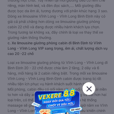
thường một chút. Tuy nhiên tại mỗi giường đều có rèm che
riêng, màn hình led, và đèn đọc sách,…. Mỗi giường đều
được bọc da êm ái, tương đương với phân khúc hạng 3 sao.
Dòng xe limousine Vĩnh Long - Vĩnh Long Bình Định này có
giá cả phải chăng hơn dòng xe limousine giường phòng
cabin 22 chỗ và đang được nhiều hành khách lựa chọn.
Trong tương lai không xa, đây chính là loại xe thay thế xe
giường nằm thông thường.
c. Xe limousine giường phòng cabin đi Bình Định từ Vĩnh
Long - Vĩnh Long VIP sang trọng, êm ái, chất lượng dịch vụ
cao 20 -22 chỗ
Loại xe limousine giường phòng từ Vĩnh Long - Vĩnh Long đi
Bình Định 20 - 22 chỗ được chia làm 2 tầng, 2 dãy và 6
hàng, mỗi hàng là 2 cabin riêng biệt. Trong mỗi xe limousine
Vĩnh Long - Vĩnh Long Bình Định cabin được trang bị rất
nhiều tiện ích phục vụ hành khách suốt hành trình.
Mỗi phòng, cabin đều có gối nằm rời, có gối ôm, có cái mền
to hơn và dây an toàn seat belt. Giường rộng và dài hơn hai
loại trên, có thể lăn lộn thoải mái. Đặc biệt là hệ thống
massage sẽ giúp bạn thư giãn trong những giờ nằm xe Vĩnh
Long - Vĩnh Long đến Bình Định dài. Bảng điều khiển chính