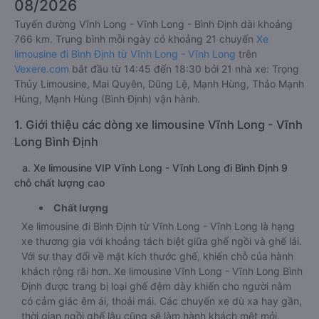
08/2026
Tuyến đường Vĩnh Long - Vĩnh Long - Bình Định dài khoảng
766 km. Trung bình mỗi ngày có khoảng 21 chuyến
Xe
limousine đi Bình Định từ Vĩnh Long - Vĩnh Long
trên
Vexere.com
bắt đầu từ 14:45 đến 18:30 bởi 21 nhà xe: Trọng
Thủy Limousine, Mai Quyên, Dũng Lệ, Mạnh Hùng, Thảo Mạnh
Hùng, Mạnh Hùng (Bình Định) vận hành.
1. Giới thiệu các dòng xe limousine Vĩnh Long - Vĩnh
Long Bình Định
a. Xe limousine VIP Vĩnh Long - Vĩnh Long đi Bình Định 9
chỗ chất lượng cao
Chất lượng
Xe limousine đi Bình Định từ Vĩnh Long - Vĩnh Long là hạng
xe thương gia với khoảng tách biệt giữa ghế ngồi và ghế lái.
Với sự thay đổi về mặt kích thước ghế, khiến chỗ của hành
khách rộng rãi hơn. Xe limousine Vĩnh Long - Vĩnh Long Bình
Định được trang bị loại ghế đệm dày khiến cho người nằm
có cảm giác êm ái, thoải mái. Các chuyến xe dù xa hay gần,
thời gian ngồi ghế lâu cũng sẽ làm hành khách mệt mỏi.