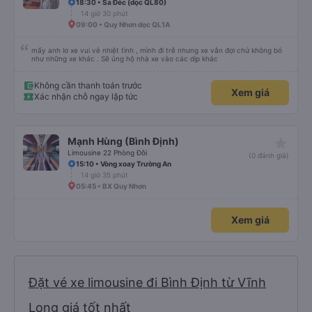
18:30 • Sa Đéc (dọc QL80)
14 giờ 30 phút
09:00 • Quy Nhơn dọc QL1A
mấy anh lơ xe vui vẻ nhiệt tình , mình đi trễ nhưng xe vẫn đợi chứ không bỏ
như những xe khác . Sẽ ủng hộ nhà xe vào các dịp khác
Không cần thanh toán trước
Xem giá
Xác nhận chỗ ngay lập tức
star_rate
Mạnh Hùng (Bình Định)
Limousine 22 Phòng Đôi
(0 đánh giá)
15:10 • Vòng xoay Trường An
14 giờ 35 phút
05:45 • BX Quy Nhơn
Xem giá
Đặt vé xe limousine đi Bình Định từ Vĩnh
Long giá tốt nhất