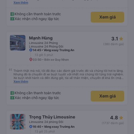
thân thiết của quý công ty nên rất hài lòng và tin tưởng. tuy nhiên rất mong
Xem thêm
muốn đội ngũ nhân viên anh chị em nhà xe cùng nhau cải thiện ngày một
phát triển. 2) đồng nhất về cách giao tiếp và CSKH nhẹ nhàng, chu đáo nữa
thì chắc chắn quy công ty là nhà xe được yêu thích và lựa chọn số 1 quy
Không cần thanh toán trước
Xem giá
nhơn. rất cảm ơn quý anh chị em cty cũng như chị Thảo đã lắng nghe và
Xác nhận chỗ ngay lập tức
tiếp nhận. " khách hàng thân thiết nhiều năm của nhà xe từ thời sinh viên"
Mạnh Hùng
3.1
Limousine 24 Phòng
(380 đánh giá)
Limousine 24 Phòng Đôi
14:45 • Vòng xoay Trường An
13 giờ 5 phút
03:50 • Bến xe Quy Nhơn
Thành thật mà nói, tôi đã đọc các đánh giá trước đó và chúng tôi hơi lo lắng.
Nhưng đó là chuyến đi xe buýt tuyệt vời nhất mà chúng tôi từng trải nghiệm.
Xe buýt khởi hành và đến đúng giờ, tài xế thân thiện, chuyến đi khá ổn (mặc
dù vẫn hơi xóc, nhưng đó là đặc trưng của Việt Nam ^^), và chỗ ngồi thoải
Xem thêm
mái. Chúng tôi thực sự rất hài lòng.
Không cần thanh toán trước
Xem giá
Xác nhận chỗ ngay lập tức
Trọng Thủy Limousine
4.8
Limousine 24 phòng Đôi
(1737 đánh giá)
16:40 • Vòng xoay Trường An
13 giờ 25 phút