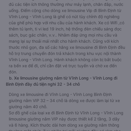
đủ các tiện ích thông thường như máy lạnh, chăn đắp, nước
uống. Điểm cộng cho dòng xe limousine Vip đi Bình Định từ
Vĩnh Long - Vĩnh Long là ghế có nút tùy chỉnh độ nghiêng
của ghế phù hợp với nhu cầu của hành khách. Xe có Wifi ,có
thêm tủ lạnh, ti vi led 19 inch, hệ thống đèn chiếu sáng đọc
sách, bục gác chân, v.v.. Nhằm đáp ứng mọi nhu cầu và
mang lại sự thoải mái nhất cho hành khách. Cũng với kích
thước nhỏ gọn, đa số các hãng xe limousine đi Bình Định đều
hỗ trợ trung chuyển đón trả khách trong khu vực nội thành
Vĩnh Long - Vĩnh Long. Hành khách không còn bị bắt buộc
ra bến xe để đi, chỉ cần đặt vé trực tuyến và chờ xe đến
đón.
b. Xe limousine giường nằm từ Vĩnh Long - Vĩnh Long đi
Bình Định đầy đủ tiện nghi 32 - 34 chỗ
Dòng xe limousine đi Vĩnh Long - Vĩnh Long Bình Định
giường nằm VIP 32 – 34 chỗ là dòng xe được làm lại từ xe
giường nằm 40 chỗ.
Sơ đồ ghế của loại xe đi Bình Định từ Vĩnh Long - Vĩnh Long
limousine giường nằm VIP này được thiết kế 2 tầng, 3 dãy
và 6 hàng. Kích thước dài hơn dòng xe giường nằm thông