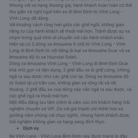
Nhưng với xe hạng thương gia, hành khách hoàn toàn có thể
thư giãn và nghỉ ngơi trên xe đi Bình Định từ Vĩnh Long -
Vĩnh Long dễ dàng.
Với khoảng cách rộng hơn giữa các ghế ngồi, không gian
riêng tư của hành khách sẽ thoải mái hơn. Tránh được sự va
chạm trong quá trình di chuyển với các hành khách khác.
Hiện tại có 2 dòng xe limousine 9 chỗ từ Vĩnh Long - Vĩnh
Long đi Bình Định từ nổi tiếng là loại xe limousine Dcar và xe
limousine độ từ xe Huyndai Solati.
Dòng xe limousine Vĩnh Long - Vĩnh Long đi Bình Định Dcar
khá nhỏ gọn và tiện dụng, 2 ghế đầu xe là ghế cứng, không
ngã ra sau được như các ghế còn lại. Dòng xe limousine độ
từ Solati lại có trần cao, không gian xe rộng rãi và rất
thoáng. 2 ghế đầu xe của dòng này vẫn ngã ra sau được, và
các ghế ngã ra thoải mái hơn.
Một điều đáng lưu tâm chính là cảm xúc khi khách hàng trải
nghiệm chuyến xe VIP. Dù với giá thành chỉ nhỉnh hơn xe
giường nằm chừng vài chục nghìn, nhưng hành khách được
trải nghiệm không gian xe hạng sang đích thực.
Dịch vụ
Xe Vĩnh Long - Vĩnh Long Bình Định này được trang bị đầy