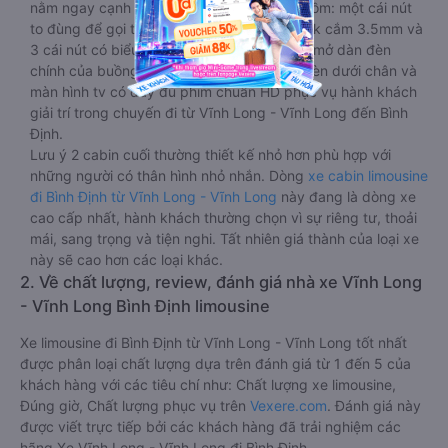
nằm ngay cạnh đầu để tiện tay tuỳ chỉnh gồm: một cái nút
to đùng để gọi tiếp viên, 2 cổng USB , 1 jack cắm 3.5mm và
3 cái nút có biểu tượng nguồn dùng để tắt/mở dàn đèn
chính của buồng nằm chạy dọc trên đầu, đèn dưới chân và
màn hình tv có đầy đủ phim chuẩn HD phục vụ hành khách
giải trí trong chuyến đi từ Vĩnh Long - Vĩnh Long đến Bình
Định.
Lưu ý 2 cabin cuối thường thiết kế nhỏ hơn phù hợp với
những người có thân hình nhỏ nhắn. Dòng
xe cabin limousine
đi Bình Định từ Vĩnh Long - Vĩnh Long
này đang là dòng xe
cao cấp nhất, hành khách thường chọn vì sự riêng tư, thoải
mái, sang trọng và tiện nghi. Tất nhiên giá thành của loại xe
này sẽ cao hơn các loại khác.
2. Về chất lượng, review, đánh giá nhà xe Vĩnh Long
- Vĩnh Long Bình Định limousine
Xe limousine đi Bình Định từ Vĩnh Long - Vĩnh Long tốt nhất
được phân loại chất lượng dựa trên đánh giá từ 1 đến 5 của
khách hàng với các tiêu chí như: Chất lượng xe limousine,
Đúng giờ, Chất lượng phục vụ trên
Vexere.com
. Đánh giá này
được viết trực tiếp bởi các khách hàng đã trải nghiệm các
hãng Xe Vĩnh Long - Vĩnh Long đi Bình Định.