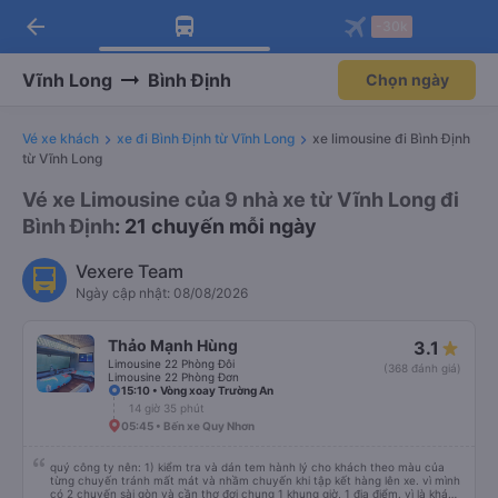
arrow_back
Tải app Vexere ngay!
Tải app Vexere
-30k
Mở app
Mở app
Nhận ưu đãi thành viên độc
-30k/ghế khi đặt vé máy bay qua
quyền
app
Vĩnh Long
Bình Định
Chọn ngày
Vé xe khách
xe đi Bình Định từ Vĩnh Long
xe limousine đi Bình Định
từ Vĩnh Long
Vé xe Limousine của 9 nhà xe từ Vĩnh Long đi
Bình Định
: 21 chuyến mỗi ngày
Vexere Team
Ngày cập nhật: 08/08/2026
Thảo Mạnh Hùng
3.1
Limousine 22 Phòng Đôi
(368 đánh giá)
Limousine 22 Phòng Đơn
15:10 • Vòng xoay Trường An
14 giờ 35 phút
05:45 • Bến xe Quy Nhơn
quý công ty nên: 1) kiểm tra và dán tem hành lý cho khách theo màu của
từng chuyến tránh mất mát và nhầm chuyến khi tập kết hàng lên xe. vì mình
có 2 chuyến sài gòn và cần thơ đợi chung 1 khung giờ, 1 địa điểm. vì là khách