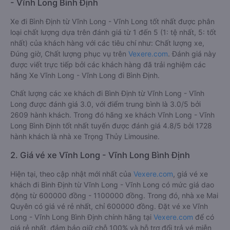
- Vĩnh Long Bình Định
Xe đi Bình Định từ Vĩnh Long - Vĩnh Long tốt nhất được phân
loại chất lượng dựa trên đánh giá từ 1 đến 5 (1: tệ nhất, 5: tốt
nhất) của khách hàng với các tiêu chí như: Chất lượng xe,
Đúng giờ, Chất lượng phục vụ trên
Vexere.com
. Đánh giá này
được viết trực tiếp bởi các khách hàng đã trải nghiệm các
hãng Xe Vĩnh Long - Vĩnh Long đi Bình Định.
Chất lượng các xe khách đi Bình Định từ Vĩnh Long - Vĩnh
Long được đánh giá 3.0, với điểm trung bình là 3.0/5 bởi
2609 hành khách. Trong đó hãng xe khách Vĩnh Long - Vĩnh
Long Bình Định tốt nhất tuyến được đánh giá 4.8/5 bởi 1728
hành khách là nhà xe Trọng Thủy Limousine.
2. Giá vé xe Vĩnh Long - Vĩnh Long Bình Định
Hiện tại, theo cập nhật mới nhất của
Vexere.com
, giá vé xe
khách đi Bình Định từ Vĩnh Long - Vĩnh Long có mức giá dao
động từ 600000 đồng - 1100000 đồng. Trong đó, nhà xe Mai
Quyên có giá vé rẻ nhất, chỉ 600000 đồng. Đặt vé xe Vĩnh
Long - Vĩnh Long Bình Định chính hãng tại
Vexere.com
để có
giá rẻ nhất, đảm bảo giữ chỗ 100% và hỗ trợ đổi trả vé miễn