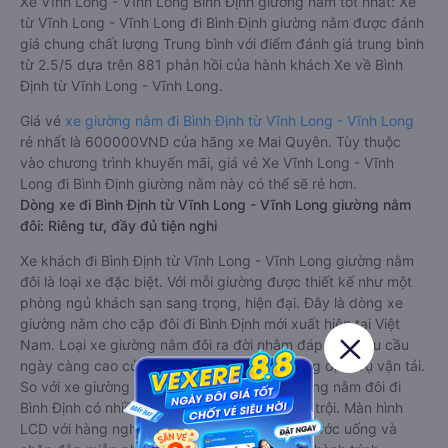
Xe Vĩnh Long - Vĩnh Long Bình Định giường nằm tốt nhất: Xe
từ Vĩnh Long - Vĩnh Long đi Bình Định giường nằm được đánh
giá chung chất lượng Trung bình với điểm đánh giá trung bình
từ 2.5/5 dựa trên 881 phản hồi của hành khách Xe về Bình
Định từ Vĩnh Long - Vĩnh Long.
Giá vé
xe giường nằm đi Bình Định từ Vĩnh Long - Vĩnh Long
rẻ nhất là 600000VND của hãng xe Mai Quyên. Tùy thuộc
vào chương trình khuyến mãi, giá vé Xe Vĩnh Long - Vĩnh
Long đi Bình Định giường nằm này có thể sẽ rẻ hơn.
Dòng xe đi Bình Định từ Vĩnh Long - Vĩnh Long giường nằm
đôi: Riêng tư, đầy đủ tiện nghi
Xe khách đi Bình Định từ Vĩnh Long - Vĩnh Long giường nằm
đôi là loại xe đặc biệt. Với mỗi giường được thiết kế như một
phòng ngủ khách sạn sang trọng, hiện đại. Đây là dòng xe
giường nằm cho cặp đôi đi Bình Định mới xuất hiện tại Việt
Nam. Loại xe giường nằm đôi ra đời nhằm đáp ứng yêu cầu
ngày càng cao của khách hàng về chất lượng dịch vụ vận tải.
So với xe giường nằm thông thường, xe giường nằm đôi đi
Bình Định có nhiều ưu điểm và tiện nghi vượt trội. Màn hình
LCD với hàng nghìn bộ phim giải trí, wifi, và nước uống và