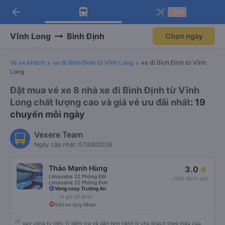
arrow_back
Tải app Vexere ngay!
Tải app Vexere
-30k
Mở app
Mở app
Nhận ưu đãi thành viên độc
-30k/ghế khi đặt vé máy bay qua
quyền
app
Vĩnh Long
Bình Định
Chọn ngày
Vé xe khách
xe đi Bình Định từ Vĩnh Long
xe đi Bình Định từ Vĩnh
Long
Đặt mua vé xe 8 nhà xe đi Bình Định từ Vĩnh
Long chất lượng cao và giá vé ưu đãi nhất
: 19
chuyến mỗi ngày
Vexere Team
Ngày cập nhật: 07/08/2026
Thảo Mạnh Hùng
3.0
Limousine 22 Phòng Đôi
(365 đánh giá)
Limousine 22 Phòng Đơn
Vòng xoay Trường An
14 giờ 35 phút
Bến xe Quy Nhơn
quý công ty nên: 1) kiểm tra và dán tem hành lý cho khách theo màu của