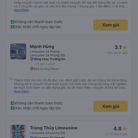
từng chuyến tránh mất mát và nhầm chuyến khi tập kết hàng lên xe. vì mình
có 2 chuyến sài gòn và cần thơ đợi chung 1 khung giờ, 1 địa điểm. vì là khách
thân thiết của quý công ty nên rất hài lòng và tin tưởng. tuy nhiên rất mong
Xem thêm
muốn đội ngũ nhân viên anh chị em nhà xe cùng nhau cải thiện ngày một
phát triển. 2) đồng nhất về cách giao tiếp và CSKH nhẹ nhàng, chu đáo nữa
thì chắc chắn quy công ty là nhà xe được yêu thích và lựa chọn số 1 quy
Không cần thanh toán trước
Xem giá
nhơn. rất cảm ơn quý anh chị em cty cũng như chị Thảo đã lắng nghe và
Xác nhận chỗ ngay lập tức
tiếp nhận. " khách hàng thân thiết nhiều năm của nhà xe từ thời sinh viên"
Mạnh Hùng
3.1
Limousine 24 Phòng
(381 đánh giá)
Limousine 24 Phòng Đôi
Vòng xoay Trường An
13 giờ 5 phút
Bến xe Quy Nhơn
Thành thật mà nói, tôi đã đọc các đánh giá trước đó và chúng tôi hơi lo lắng.
Nhưng đó là chuyến đi xe buýt tuyệt vời nhất mà chúng tôi từng trải nghiệm.
Xe buýt khởi hành và đến đúng giờ, tài xế thân thiện, chuyến đi khá ổn (mặc
dù vẫn hơi xóc, nhưng đó là đặc trưng của Việt Nam ^^), và chỗ ngồi thoải
Xem thêm
mái. Chúng tôi thực sự rất hài lòng.
Không cần thanh toán trước
Xem giá
Xác nhận chỗ ngay lập tức
Trọng Thủy Limousine
4.8
Limousine 24 phòng Đôi
(1731 đánh giá)
Vòng xoay Trường An