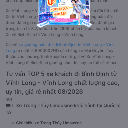
chăn đắp miễn phí phục vụ hành khách suốt hành trình.
Xe Vĩnh Long - Vĩnh Long Bình Định giường nằm đôi tốt nhất:
Xe từ Vĩnh Long - Vĩnh Long đi Bình Định giường nằm đôi
được đánh giá chung có chất lượng Tốt với điểm đánh giá
trung bình từ 3.7/5 dựa trên 2609 phản hồi của hành khách
Xe về Bình Định từ Vĩnh Long - Vĩnh Long.
Giá vé
xe giường nằm đôi đi Bình Định từ Vĩnh Long - Vĩnh
Long
rẻ nhất là 600000VND của hãng xe Mai Quyên. Tùy
thuộc vào chương trình khuyến mãi, giá vé Xe Vĩnh Long -
Vĩnh Long đi Bình Định giường nằm đôi này có thể sẽ rẻ hơn.
Tư vấn TOP 5 xe khách đi Bình Định từ
Vĩnh Long - Vĩnh Long chất lượng cao,
uy tín, giá rẻ nhất 08/2026
null
🚌 1. Xe Trọng Thủy Limousine khởi hành tại Quốc lộ
1A
a. Giới thiệu xe Trọng Thủy Limousine