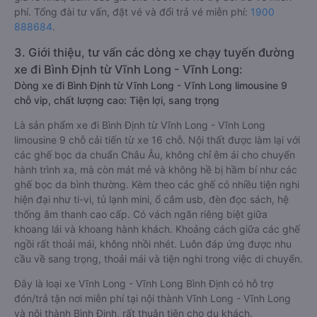
phí. Tổng đài tư vấn, đặt vé và đổi trả vé miễn phí:
1900
888684
.
3. Giới thiệu, tư vấn các dòng xe chạy tuyến đường
xe đi Bình Định từ Vĩnh Long - Vĩnh Long:
Dòng xe đi Bình Định từ Vĩnh Long - Vĩnh Long limousine 9
chỗ vip, chất lượng cao: Tiện lợi, sang trọng
Là sản phẩm xe đi Bình Định từ Vĩnh Long - Vĩnh Long
limousine 9 chỗ cải tiến từ xe 16 chỗ. Nội thất được làm lại với
các ghế bọc da chuẩn Châu Âu, không chỉ êm ái cho chuyến
hành trình xa, mà còn mát mẻ và không hề bị hầm bí như các
ghế bọc da bình thường. Kèm theo các ghế có nhiều tiện nghi
hiện đại như ti-vi, tủ lạnh mini, ổ cắm usb, đèn đọc sách, hệ
thống âm thanh cao cấp. Có vách ngăn riêng biệt giữa
khoang lái và khoang hành khách. Khoảng cách giữa các ghế
ngồi rất thoải mái, không nhồi nhét. Luôn đáp ứng được nhu
cầu về sang trọng, thoải mái và tiện nghi trong việc di chuyển.
Đây là loại xe Vĩnh Long - Vĩnh Long Bình Định có hỗ trợ
đón/trả tận nơi miễn phí tại nội thành Vĩnh Long - Vĩnh Long
và nội thành Bình Định, rất thuận tiện cho du khách.