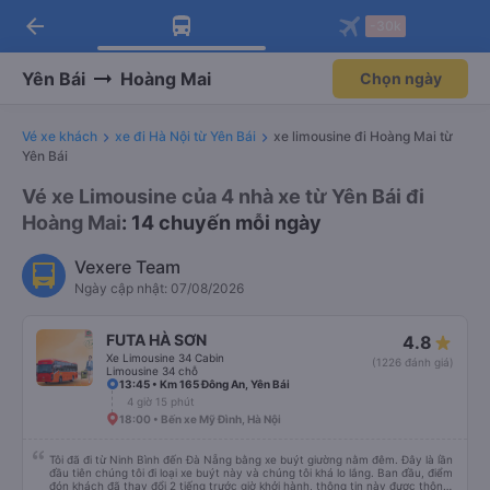
arrow_back
Tải app Vexere ngay!
Tải app Vexere
-30k
Mở app
Mở app
Nhận ưu đãi thành viên độc
-30k/ghế khi đặt vé máy bay qua
quyền
app
Yên Bái
Hoàng Mai
Chọn ngày
Vé xe khách
xe đi Hà Nội từ Yên Bái
xe limousine đi Hoàng Mai từ
Yên Bái
Vé xe Limousine của 4 nhà xe từ Yên Bái đi
Hoàng Mai
: 14 chuyến mỗi ngày
Vexere Team
Ngày cập nhật: 07/08/2026
FUTA HÀ SƠN
4.8
Xe Limousine 34 Cabin
(1226 đánh giá)
Limousine 34 chỗ
13:45 • Km 165 Đông An, Yên Bái
4 giờ 15 phút
18:00 • Bến xe Mỹ Đình, Hà Nội
Tôi đã đi từ Ninh Bình đến Đà Nẵng bằng xe buýt giường nằm đêm. Đây là lần
đầu tiên chúng tôi đi loại xe buýt này và chúng tôi khá lo lắng. Ban đầu, điểm
đón khách đã thay đổi 2 tiếng trước giờ khởi hành, thông tin này được thông