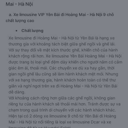
Mai - Hà Nội
a. Xe limousine VIP Yên Bái đi Hoàng Mai - Hà Nội 9 chỗ
chất lượng cao
Chất lượng
Xe limousine đi Hoàng Mai - Hà Nội từ Yên Bái là hạng xe
thương gia với khoảng tách biệt giữa ghế ngồi và ghế lái.
Với sự thay đổi về mặt kích thước ghế, khiến chỗ của hành
khách rộng rãi hơn. Xe limousine Yên Bái Hoàng Mai - Hà Nội
được trang bị loại ghế đệm dày khiến cho người nằm có cảm
giác êm ái, thoải mái. Các chuyến xe dù xa hay gần, thời
gian ngồi ghế lâu cũng sẽ làm hành khách mệt mỏi. Nhưng
với xe hạng thương gia, hành khách hoàn toàn có thể thư
giãn và nghỉ ngơi trên xe đi Hoàng Mai - Hà Nội từ Yên Bái
dễ dàng.
Với khoảng cách rộng hơn giữa các ghế ngồi, không gian
riêng tư của hành khách sẽ thoải mái hơn. Tránh được sự va
chạm trong quá trình di chuyển với các hành khách khác.
Hiện tại có 2 dòng xe limousine 9 chỗ từ Yên Bái đi Hoàng
Mai - Hà Nội từ nổi tiếng là loại xe limousine Dcar và xe
limousine độ từ xe Huyndai Solati.