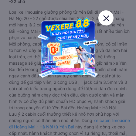
-22 chỗ
Loại xe limousine giường phòng từ Yên Bái đi Hoàng Mai -
Hà Nội 20 - 22 chỗ được chia làm 2 tầng, 2 dãy và 6 hàng,
mỗi hàng là 2 cabin riêng biệt. Trong mỗi xe limousine Yên
Bái Hoàng Mai - Hà Nội cabin được trang bị rất nhiều tiện ích
phục vụ hành khách suốt hành trình.
Mỗi phòng, cabin đều có gối nằm rời, có gối ôm, có cái mền
to hơn và dây an toàn seat belt. Giường rộng và dài hơn hai
loại trên, có thể lăn lộn thoải mái. Đặc biệt là hệ thống
massage sẽ giúp bạn thư giãn trong những giờ nằm xe Yên
Bái đến Hoàng Mai - Hà Nội dài. Bảng điều khiển chính nằm
ngay cạnh đầu để tiện tay tuỳ chỉnh gồm: một cái nút to
đùng để gọi tiếp viên, 2 cổng USB , 1 jack cắm 3.5mm và 3
cái nút có biểu tượng nguồn dùng để tắt/mở dàn đèn chính
của buồng nằm chạy dọc trên đầu, đèn dưới chân và màn
hình tv có đầy đủ phim chuẩn HD phục vụ hành khách giải
trí trong chuyến đi từ Yên Bái đến Hoàng Mai - Hà Nội.
Lưu ý 2 cabin cuối thường thiết kế nhỏ hơn phù hợp với
những người có thân hình nhỏ nhắn. Dòng
xe cabin limousine
đi Hoàng Mai - Hà Nội từ Yên Bái
này đang là dòng xe cao
cấp nhất, hành khách thường chọn vì sự riêng tư, thoải mái,