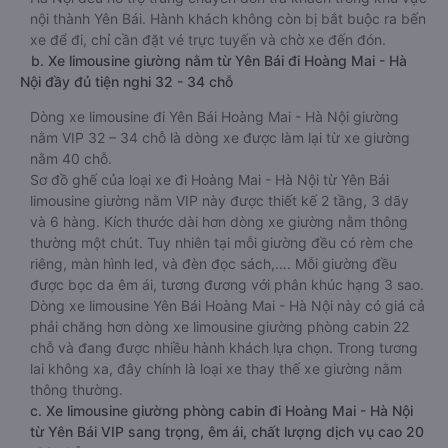
nội thành Yên Bái. Hành khách không còn bị bắt buộc ra bến
xe để đi, chỉ cần đặt vé trực tuyến và chờ xe đến đón.
b. Xe limousine giường nằm từ Yên Bái đi Hoàng Mai - Hà
Nội đầy đủ tiện nghi 32 - 34 chỗ
Dòng xe limousine đi Yên Bái Hoàng Mai - Hà Nội giường
nằm VIP 32 – 34 chỗ là dòng xe được làm lại từ xe giường
nằm 40 chỗ.
Sơ đồ ghế của loại xe đi Hoàng Mai - Hà Nội từ Yên Bái
limousine giường nằm VIP này được thiết kế 2 tầng, 3 dãy
và 6 hàng. Kích thước dài hơn dòng xe giường nằm thông
thường một chút. Tuy nhiên tại mỗi giường đều có rèm che
riêng, màn hình led, và đèn đọc sách,…. Mỗi giường đều
được bọc da êm ái, tương đương với phân khúc hạng 3 sao.
Dòng xe limousine Yên Bái Hoàng Mai - Hà Nội này có giá cả
phải chăng hơn dòng xe limousine giường phòng cabin 22
chỗ và đang được nhiều hành khách lựa chọn. Trong tương
lai không xa, đây chính là loại xe thay thế xe giường nằm
thông thường.
c. Xe limousine giường phòng cabin đi Hoàng Mai - Hà Nội
từ Yên Bái VIP sang trọng, êm ái, chất lượng dịch vụ cao 20