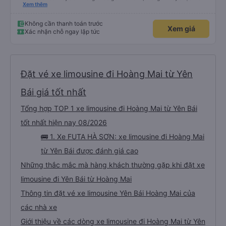
báo qua email. Chúng tôi đến đúng địa điểm lúc 9 giờ nhưng xe buýt không
Xem thêm
có ở đó. Chúng tôi đã liên lạc qua email và nhận được phản hồi nhanh chóng,
điều này rất đáng trân trọng. Họ cho chúng tôi biết xe buýt đến muộn 10-15
phút. Khi xe buýt đến, tài xế đã đến tận nơi giúp đỡ chúng tôi và nhân viên
Không cần thanh toán trước
Xem giá
chăm sóc khách hàng cũng đã xác nhận qua email. Xe buýt sạch sẽ và
Xác nhận chỗ ngay lập tức
giường ngủ thoải mái. Tài xế rất tốt bụng và chu đáo vì biết chúng tôi là
khách du lịch. Chúng tôi cảm thấy an toàn suốt cả chuyến đi. Cuối chuyến
đi, tài xế đã hướng dẫn chúng tôi đến xe đưa đón miễn phí đến khách sạn. Tôi
rất khuyên bạn nên sử dụng dịch vụ này.
Đặt vé xe limousine đi Hoàng Mai từ Yên
Bái giá tốt nhất
Tổng hợp TOP 1 xe limousine đi Hoàng Mai từ Yên Bái
tốt nhất hiện nay 08/2026
🚌 1. Xe FUTA HÀ SƠN: xe limousine đi Hoàng Mai
từ Yên Bái được đánh giá cao
Những thắc mắc mà hàng khách thường gặp khi đặt xe
limousine đi Yên Bái từ Hoàng Mai
Thông tin đặt vé xe limousine Yên Bái Hoàng Mai của
các nhà xe
Giới thiệu về các dòng xe limousine đi Hoàng Mai từ Yên