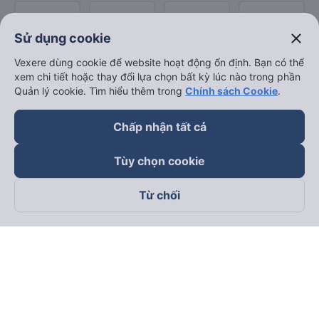
close
Sử dụng cookie
Vexere dùng cookie để website hoạt động ổn định. Bạn có thể
xem chi tiết hoặc thay đổi lựa chọn bất kỳ lúc nào trong phần
Quản lý cookie. Tìm hiểu thêm trong
Chính sách Cookie
.
Chấp nhận tất cả
Tùy chọn cookie
Từ chối
Theo dõi chúng tôi trên
Facebook
Tiktok
Youtube
Công ty TNHH Thương Mại Dịch Vụ Vexere
Địa chỉ đăng ký kinh doanh: 8C Chữ Đồng Tử, Phường Tân