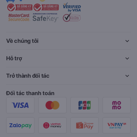
keyboard_arrow_down
Về chúng tôi
keyboard_arrow_down
Hỗ trợ
keyboard_arrow_down
Trở thành đối tác
Đối tác thanh toán