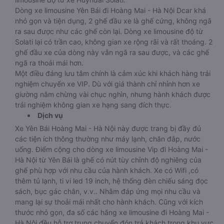
Dòng xe limousine Yên Bái đi Hoàng Mai - Hà Nội Dcar khá
nhỏ gọn và tiện dụng, 2 ghế đầu xe là ghế cứng, không ngã
ra sau được như các ghế còn lại. Dòng xe limousine độ từ
Solati lại có trần cao, không gian xe rộng rãi và rất thoáng. 2
ghế đầu xe của dòng này vẫn ngã ra sau được, và các ghế
ngã ra thoải mái hơn.
Một điều đáng lưu tâm chính là cảm xúc khi khách hàng trải
nghiệm chuyến xe VIP. Dù với giá thành chỉ nhỉnh hơn xe
giường nằm chừng vài chục nghìn, nhưng hành khách được
trải nghiệm không gian xe hạng sang đích thực.
Dịch vụ
Xe Yên Bái Hoàng Mai - Hà Nội này được trang bị đầy đủ
các tiện ích thông thường như máy lạnh, chăn đắp, nước
uống. Điểm cộng cho dòng xe limousine Vip đi Hoàng Mai -
Hà Nội từ Yên Bái là ghế có nút tùy chỉnh độ nghiêng của
ghế phù hợp với nhu cầu của hành khách. Xe có Wifi ,có
thêm tủ lạnh, ti vi led 19 inch, hệ thống đèn chiếu sáng đọc
sách, bục gác chân, v.v.. Nhằm đáp ứng mọi nhu cầu và
mang lại sự thoải mái nhất cho hành khách. Cũng với kích
thước nhỏ gọn, đa số các hãng xe limousine đi Hoàng Mai -
Hà Nội đều hỗ trợ trung chuyển đón trả khách trong khu vực