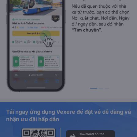
Tải ngay ứng dụng Vexere để đặt vé dễ dàng và
nhận ưu đãi hấp dẫn