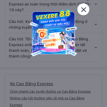
Express an toàn trong thời điểm dịch COVID-
19 này?
Câu hỏi: Xe Cao Bằng Express hoạt động ở
những tuyến đường nào?
Câu hỏi: Tôi đã thao tác đặt vé xe Cao Bằng
Express online tại Vexere.com và hoàn tất
thanh toán, làm sao biết được tôi đã đặt vé
thành công?
Xe Cao Bằng Express
Chọn nhanh các tuyến đường xe Cao Bằng Express
Những câu hỏi thường gặp về nhà xe Cao Bằng
Express