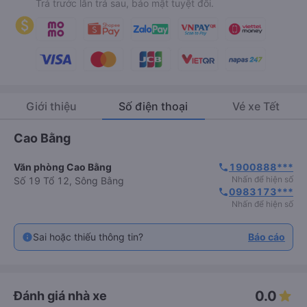
Trả trước lẫn trả sau, bảo mật tuyệt đối.
Giới thiệu
Số điện thoại
Vé xe Tết
Cao Bằng
Văn phòng Cao Bằng
1900888***
phone
Nhấn để hiện số
Số 19 Tổ 12, Sông Bằng
0983173***
phone
Nhấn để hiện số
Sai hoặc thiếu thông tin?
Báo cáo
0.0
Đánh giá nhà xe