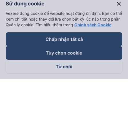
close
Sử dụng cookie
Vexere dùng cookie để website hoạt động ổn định. Bạn có thể
xem chi tiết hoặc thay đổi lựa chọn bất kỳ lúc nào trong phần
Quản lý cookie. Tìm hiểu thêm trong
Chính sách Cookie
.
Chấp nhận tất cả
Tùy chọn cookie
Từ chối
Theo dõi chúng tôi trên
Facebook
Tiktok
Youtube
Công ty TNHH Thương Mại Dịch Vụ Vexere
Địa chỉ đăng ký kinh doanh: 8C Chữ Đồng Tử, Phường Tân