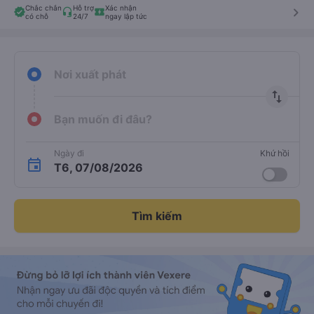
Chắc chắn
Hỗ trợ
Xác nhận
keyboard_arrow_right
có chỗ
24/7
ngay lập tức
Nơi xuất phát
import_export
Bạn muốn đi đâu?
Ngày đi
Khứ hồi
T6, 07/08/2026
Tìm kiếm