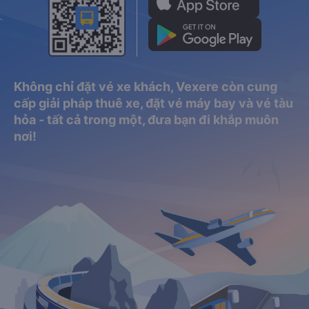
Không chỉ đặt vé xe khách, Vexere còn cung
cấp giải pháp thuê xe, đặt vé máy bay và vé tàu
hỏa - tất cả trong một, đưa bạn đi khắp muôn
nơi!