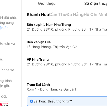
Giới thiệu
Số điện thoạ
Khánh Hòa
Cần Thơ
Đà Nẵng
Hồ Chí Min
hi đặt chỗ.
ông cung
Bến xe phía Nam Nha Trang
iện áp
21 Đường 23/10, phường Phương Sơn, TP Nha Tr
đặc biệt là
ng đôi sang
Bến xe Vạn Giã
 tư vấn và
trải nghiệm
Lê Hồng Phong, Thị trấn Vạn Giã
 chất lượng
ng, đảm bảo
n.
VP Nha Trang
21 Đường 23/10, phường Phương Sơn, TP Nha Tr
từ nhà xe.
g trình
Trạm Đại Lãnh
ận giờ.
Xóm 1 - Đông Nam, xã Đại Lãnh
 đối.
Sai hoặc thiếu thông tin?