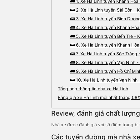
🚌 1. Xe Hà Linh tuyến Khánh Hòa 
/trả của nhà xe Hà Linh tại Nha Trang:
Văn phòng Nha Trang: S
a Trang, Khánh Hòa.
🚌 2. Xe Hà Linh tuyến Sài Gòn -
🚌 3. Xe Hà Linh tuyến Bình Dươn
🚌 4. Xe Hà Linh tuyến Khánh Hòa
🚌 5. Xe Hà Linh tuyến Bến Tre -
🚌 6. Xe Hà Linh tuyến Khánh Hòa
🚌 7. Xe Hà Linh tuyến Sóc Trăng
🚌 8. Xe Hà Linh tuyến Vạn Ninh -
🚌 9. Xe Hà Linh tuyến Hồ Chí Min
🚌 10. Xe Hà Linh tuyến Vạn Ninh
Tổng hợp thông tin nhà xe Hà Linh
Bảng giá xe Hà Linh mới nhất tháng 08
Review, đánh giá chất lượng
Nhà xe được đánh giá với số điểm trung bì
Điểm đón/trả khách tại Nha Trang
Các tuyến đường mà nhà xe