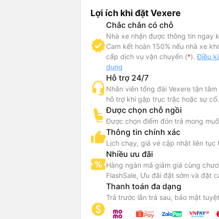
Lợi ích khi đặt Vexere
Chắc chắn có chỗ
 tin xe Hà Linh
Nhà xe nhận được thông tin ngay k
Cam kết hoàn 150% nếu nhà xe kh
Linh đi Nha Trang từ Sài Gòn
cấp dịch vụ vận chuyển (
*
).
Điều k
dụng
 Linh nổi tiếng với dịch vụ vận chuyển hành khách chất lượng cao, 
Hỗ trợ 24/7
 Hà Linh đi Nha Trang từ Sài Gòn. Với dòng xe Limousine 22 phò
Nhân viên tổng đài Vexere tận tâm
iường nằm 34 và 38 chỗ, Hà Linh mang đến cho hành khách những 
hỗ trợ khi gặp trục trặc hoặc sự cố.
i và tiện nghi nhất trên hành trình dài. Không chỉ tập trung vào
Được chọn chỗ ngồi
iện, nhà xe Hà Linh còn chú trọng đến dịch vụ chăm sóc khách hà
Được chọn điểm đón trả mong muố
cầu của hành khách đều được đáp ứng một cách chu đáo.
Thông tin chính xác
Lịch chạy, giá vé cập nhật liên tục 
Nhiều ưu đãi
Hàng ngàn mã giảm giá cùng chươn
FlashSale, Ưu đãi đặt sớm và đặt c
Thanh toán đa dạng
Trả trước lẫn trả sau, bảo mật tuyệt