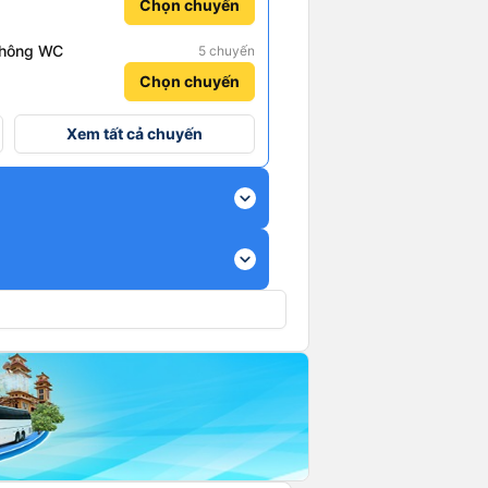
Chọn chuyến
Không WC
5 chuyến
Chọn chuyến
Xem tất cả chuyến
expand_more
expand_more