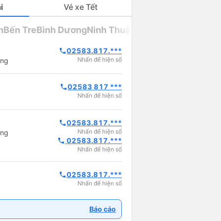
i
Vé xe Tết
h
Bến Tre
Bình Dương
Ninh Thuận
02583.817.***
phone
Nhấn để hiện số
ang
02583 817 ***
phone
Nhấn để hiện số
02583.817.***
phone
Nhấn để hiện số
ang
 02583.817.***
phone
Nhấn để hiện số
02583.817.***
phone
Nhấn để hiện số
Báo cáo