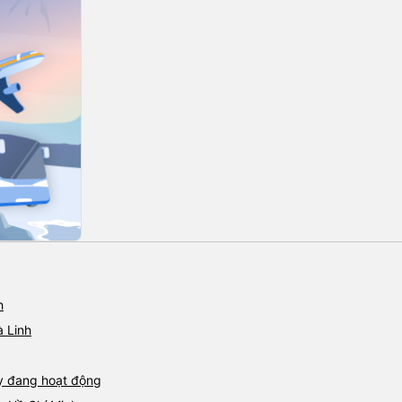
h
 Linh
y đang hoạt động