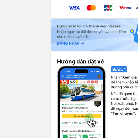
Hướng dẫn đặt vé
ài xế chuyên nghiệp, giàu kinh nghiệm của Hà Linh sẽ giúp bạn có c
huận lợi. Đặc biệt, tuyến
xe Hà Linh đi Nha Trang từ Sài Gòn
luôn đư
gian linh hoạt, giúp hành khách dễ dàng lựa chọn lịch trình phù hợp. 
ha Trang từ Sài Gòn ngay hôm nay để trải nghiệm dịch vụ vận chuyể
ết đem lại sự hài lòng tối đa cho mỗi chuyến đi.