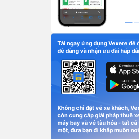
Tải ngay ứng dụng Vexere để 
dễ dàng và nhận ưu đãi hấp dẫ
Không chỉ đặt vé xe khách, Ve
còn cung cấp giải pháp thuê xe
n thoại, địa chỉ và các điểm đón/trả của nh
máy bay và vé tàu hỏa - tất cả
một, đưa bạn đi khắp muôn nơi
n/trả khách, văn phòng nhà xe