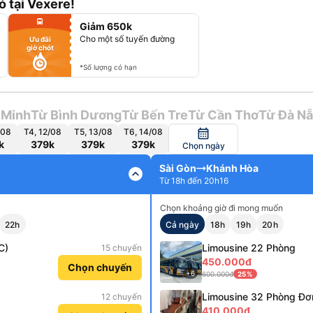
có tại Vexere!
fiber_manual_record
directions_bus
Giảm 650k
fiber_manual_record
fiber_manual_record
Cho một số tuyến đường
Ưu đãi
fiber_manual_record
giờ chót
fiber_manual_record
fiber_manual_record
fiber_manual_record
*Số lượng có hạn
 Minh
Từ Bình Dương
Từ Bến Tre
Từ Cần Thơ
Từ Đà N
/08
T4, 12/08
T5, 13/08
T6, 14/08
calendar_month
k
379k
379k
379k
Chọn ngày
Sài Gòn
Khánh Hòa
expand_less
Từ 18h đến 20h16
Chọn khoảng giờ đi mong muốn
22h
Cả ngày
18h
19h
20h
C)
Limousine 22 Phòng
15 chuyến
450.000đ
Chọn chuyến
+6
600.000đ
25%
Limousine 32 Phòng Đơ
12 chuyến
410.000đ