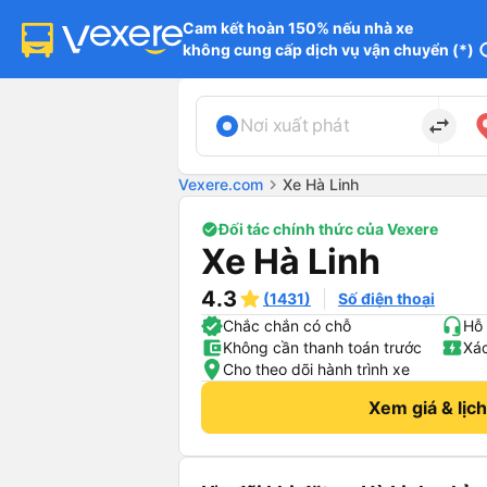
Cam kết hoàn 150% nếu nhà xe

không cung cấp dịch vụ vận chuyển (*)
in
import_export
Nơi xuất phát
Vexere.com
chevron_right
Xe Hà Linh
Đối tác chính thức của Vexere
Xe Hà Linh
4.3
(1431)
Số điện thoại
Chắc chắn có chỗ
Hỗ 
Không cần thanh toán trước
Xác
Cho theo dõi hành trình xe
Xem giá & lịc