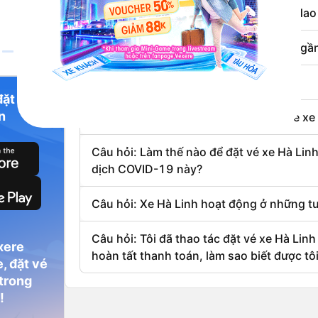
Câu hỏi: Giá vé xe Hà Linh trung bình d
Câu hỏi: Địa chỉ văn phòng xe Hà Linh gần
Câu hỏi: Số điện thoại xe Hà Linh là ?
đặt vé
n
Câu hỏi: Có khuyến mãi nào khi đặt vé xe
Câu hỏi: Làm thế nào để đặt vé xe Hà Linh
dịch COVID-19 này?
Câu hỏi: Xe Hà Linh hoạt động ở những 
Câu hỏi: Tôi đã thao tác đặt vé xe Hà Linh
xere
hoàn tất thanh toán, làm sao biết được tô
, đặt vé
à xe Hà
 trong
!