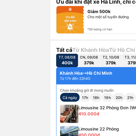
Ưu đãi khi đặt xe Hà Linh, chỉ 
fiber_manual_record
directions_bus
Giảm 500k
fiber_manual_record
fiber_manual_record
Cho một số tuyến đường
Ưu đãi
fiber_manual_record
đặt sớm
fiber_manual_record
fiber_manual_record
fiber_manual_record
*Số lượng có hạn
Tất cả
Từ Khánh Hòa
Từ Hồ Chí
T7, 08/08
CN, 09/08
T2, 10/08
T3, 11
400k
379k
379k
379
Khánh Hòa
Hồ Chí Minh
Từ 17h đến 22h40
Chọn khoảng giờ đi mong muốn
Cả ngày
17h
18h
19h
20h
21h
Limousine 32 Phòng Đơn (W
410.000đ
+4
Limousine 22 Phòng
450.000đ