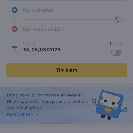
Nơi xuất phát
import_export
Bạn muốn đi đâu?
Ngày đi
Khứ hồi
T5, 06/08/2026
Tìm kiếm