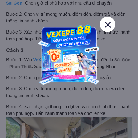
Sài Gòn
. Chọn giờ đi phù hợp với nhu cầu di chuyển.
Bước 2: Chọn vị trí mong muốn, điểm đón, điểm trả và điền
thông tin hành khách.
Bước 3: Xác nhận lại thông tin đặt vé và chọn hình thức thanh
toán phù hợp. Tiến hành thanh toán và chờ lên xe.
Cách 2
VeXeRe.com
Sài Gòn
Bước 1: Vào
, chọn điểm đi/ điểm đến là
- Phan Thiết
. Sau đó dùng bộ lọc chọn xe Hoàng Nhân.
Bước 2: Chọn giờ đi phù hợp với nhu cầu di chuyển.
Bước 3: Chọn vị trí mong muốn, điểm đón, điểm trả và điền
thông tin hành khách.
Bước 4: Xác nhận lại thông tin đặt vé và chọn hình thức thanh
toán phù hợp. Tiến hành thanh toán và chờ lên xe.