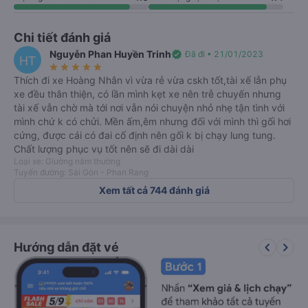
Chi tiết đánh giá
Nguyễn Phan Huyền Trinh
verified
Đã đi • 21/01/2023
HT
star_rate
star_rate
star_rate
star_rate
star_rate
Thích đi xe Hoàng Nhân vì vừa rẻ vừa cskh tốt,tài xế lẫn phụ
xe đều thân thiện, có lần mình kẹt xe nên trễ chuyến nhưng
tài xế vẫn chờ mà tới nơi vẫn nói chuyện nhỏ nhẹ tận tình với
mình chứ k có chửi. Mền ấm,êm nhưng đối với mình thì gối hơi
cứng, được cái có đai cố định nên gối k bị chạy lung tung.
Chất lượng phục vụ tốt nên sẽ đi dài dài
Loại xe: Giường nằm thường
Tuyến đường: Sài Gòn - Phan Rang
Xem tất cả 744 đánh giá
keyboard_arrow_left
keyboard_arrow_right
Hướng dẫn đặt vé