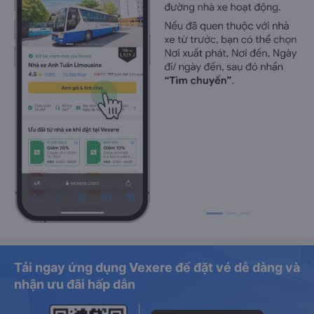
Tải ngay ứng dụng Vexere để đặt vé dễ dàng và
nhận ưu đãi hấp dẫn