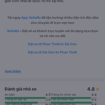
gian sớm nhất để được hỗ trợ kịp thời.
Tải ngay
App VeXeRe
để tận hưởng nhiều tiện ích độc đáo
cho chuyến đi trọn vẹn hơn
VeXeRe
– Đặt vé xe khách trực tuyến với đa dạng lựa chọn
và vô vàn ưu đãi
Đặt xe đi Phan Thiết từ Sài Gòn
Đặt xe đi Sài Gòn từ Phan Thiết
Xem thêm
4.8
Đánh giá nhà xe
4.5
4.4
An toàn
Thông tin chính xác
3.6
4.5
Thông tin đầy đủ
Thái độ nhân viên
4.3
4.4
Tiện nghi & thoải mái
Chất lượng dịch vụ