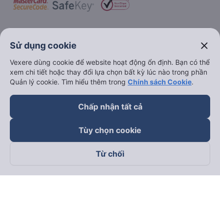
keyboard_arrow_down
Về chúng tôi
close
Sử dụng cookie
Vexere dùng cookie để website hoạt động ổn định. Bạn có thể
keyboard_arrow_down
Hỗ trợ
xem chi tiết hoặc thay đổi lựa chọn bất kỳ lúc nào trong phần
Quản lý cookie. Tìm hiểu thêm trong
Chính sách Cookie
.
keyboard_arrow_down
Trở thành đối tác
Chấp nhận tất cả
Đối tác thanh toán
Tùy chọn cookie
Từ chối