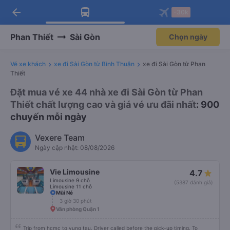
arrow_back
Tải app Vexere ngay!
Tải app Vexere
-30k
Mở app
Mở app
Nhận ưu đãi thành viên độc
-30k/ghế khi đặt vé máy bay qua
quyền
app
Phan Thiết
Sài Gòn
Chọn ngày
Vé xe khách
xe đi Sài Gòn từ Bình Thuận
xe đi Sài Gòn từ Phan
Thiết
Đặt mua vé xe 44 nhà xe đi Sài Gòn từ Phan
Thiết chất lượng cao và giá vé ưu đãi nhất
: 900
chuyến mỗi ngày
Vexere Team
Ngày cập nhật: 08/08/2026
Vie Limousine
4.7
Limousine 9 chỗ
(5387 đánh giá)
Limousine 11 chỗ
Mũi Né
3 giờ 30 phút
Văn phòng Quận 1
Trip from hcmc to vung tau. Driver called before the pick-up timing. To