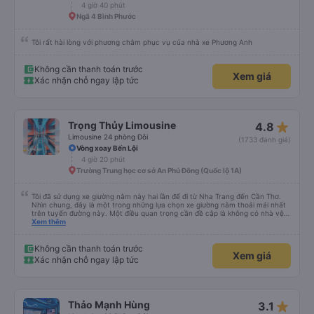
4 giờ 40 phút
Ngã 4 Bình Phước
Tôi rất hài lòng với phương châm phục vụ của nhà xe Phương Anh
Không cần thanh toán trước
Xem giá
Xác nhận chỗ ngay lập tức
star_rate
Trọng Thủy Limousine
4.8
Limousine 24 phòng Đôi
(1733 đánh giá)
Vòng xoay Bến Lội
4 giờ 20 phút
Trường Trung học cơ sở An Phú Đông (Quốc lộ 1A)
Tôi đã sử dụng xe giường nằm này hai lần để đi từ Nha Trang đến Cần Thơ.
Nhìn chung, đây là một trong những lựa chọn xe giường nằm thoải mái nhất
trên tuyến đường này. Một điều quan trọng cần đề cập là không có nhà vệ
sinh trên xe, điều này có thể gây khó chịu trên một hành trình dài xuyên
Xem thêm
đêm. Tuy nhiên, khi có các điểm dừng thường xuyên, chuyến đi vẫn khá
thoải mái. Chuyến đi gần đây nhất của tôi (hôm qua) rất tốt. Mặc dù xe bị
chậm khoảng một tiếng, nhưng công ty đã thông báo trước cho tôi, nên tôi
Không cần thanh toán trước
Xem giá
không gặp vấn đề gì. Xe khá thoải mái, có chăn và hai gối, và các tài xế lịch
Xác nhận chỗ ngay lập tức
sự và thân thiện. Có các điểm dừng nghỉ vào khoảng 4:00 sáng và 9:00
sáng, giúp chuyến đi thoải mái hơn nhiều. Tại điểm dừng cuối cùng, họ thậm
chí còn cung cấp bàn chải đánh răng, đó là một cử chỉ rất chu đáo. Trong
chuyến đi trước của tôi vào tuần trước, không có điểm dừng nghỉ đêm nào
cho đến khoảng 8:00 sáng, điều này khá khó chịu. Có vẻ như lịch trình phụ
star_rate
Thảo Mạnh Hùng
3.1
thuộc vào tài xế, và tôi thực sự hy vọng các điểm dừng sẽ được bố trí đều