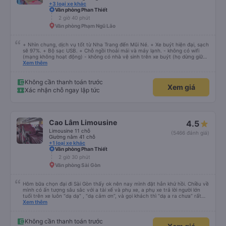
+3 loại xe khác
Văn phòng Phan Thiết
2 giờ 40 phút
Văn phòng Phạm Ngũ Lão
+ Nhìn chung, dịch vụ tốt từ Nha Trang đến Mũi Né. + Xe buýt hiện đại, sạch
sẽ 97%. + Bộ sạc USB. + Chỗ ngồi thoải mái và máy lạnh. - không có wifi
(mạng không hoạt động) - không có nhà vệ sinh trên xe buýt (họ dừng giữa
chừng) Họ gọi cho tôi và nói với tôi rằng xe buýt sẽ khởi hành sớm 45 phút
Xem thêm
và tôi nên đến sớm hơn. Tôi đến sớm 60 phút và chờ đợi. Không có sự khởi
hành sớm. Đi xe buýt vẫn ổn. Không biết tại sao nhưng họ không sử dụng
đường cao tốc nhanh, mới, hiện đại phục vụ tuyến đường này mà lái xe trên
Không cần thanh toán trước
Xem giá
những con đường nhỏ, chậm rãi. Nếu họ sử dụng đường cao tốc và không
Xác nhận chỗ ngay lập tức
dừng quá lâu ở phần còn lại trên đỉnh, tôi nghĩ thời gian di chuyển có thể
giảm từ 40% trở lên.
Cao Lâm Limousine
4.5
Limousine 11 chỗ
(5466 đánh giá)
Giường nằm 41 chỗ
+1 loại xe khác
Văn phòng Phan Thiết
2 giờ 30 phút
Văn phòng Sài Gòn
Hôm bữa chọn đại đi Sài Gòn thấy ok nên nay mình đặt hẳn khứ hồi. Chiều về
mình có ấn tượng sâu sắc với a tài xế và phụ xe, a phụ xe trả lời người lớn
tuổi trên xe luôn “dạ dạ” , “dạ cảm ơn”, và gọi khách thì “dạ a ra chưa” rất
lịch sự, lúc giải thích cho khách thì cân cần nhẹ nhàng, anh tài xế thì chạy
Xem thêm
rất êm, trước khi xuống xe mình có khen a, trước giờ e say xe mà nay đi êm
không thấy mệt, anh bảo a rất ít khi phanh gấp, phanh gấp chi khách bị say
bị mệt dữ lắm. Mình cảm thấy các anh rất có tâm với nghề và có năng lượng
Không cần thanh toán trước