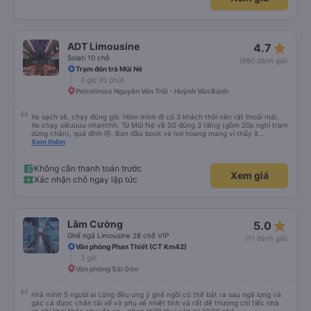
star_rate
ADT Limousine
4.7
Solati 10 chỗ
(880 đánh giá)
Trạm đón trả Mũi Né
3 giờ 45 phút
Petrolimex Nguyễn Văn Trỗi - Huỳnh Văn Bánh
Xe sạch sẽ, chạy đúng giờ. Hôm mình đi có 3 khách thôi nên rất thoải mái.
Xe chạy siêuuuu nhanhhh. Từ Mũi Né về SG đúng 3 tiếng (gồm 20p nghỉ trạm
dừng chân), quá đỉnh 🤣. Ban đầu book vé hơi hoang mang vì thấy ít
feedback, cũng ko thấy nhà xe gọi xác nhận. Bên đây tx chỉ gọi trước 30p
Xem thêm
giờ xe chạy thôi, còn lại các thông tin khác tự xem trên app và mail. Góp ý
với nhà xe là nên gọi xác nhận với khách sau khi khách book vé và thanh
toán thành công nha.
Không cần thanh toán trước
Xem giá
Xác nhận chỗ ngay lập tức
star_rate
Lâm Cường
5.0
Ghế ngã Limousine 28 chỗ VIP
(11 đánh giá)
Văn phòng Phan Thiết (CT Km42)
3 giờ
Văn phòng Sài Gòn
nhà mình 5 người ai cũng đều ưng ý ghế ngồi có thể bật ra sau ngã lưng và
gác cả được chân tài xế và phụ xế nhiệt tình và rất dễ thương chỉ tiếc nhà