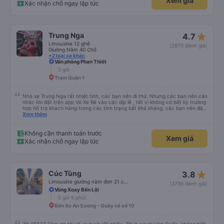
Xem giá
tích cực dù cho công việc vất vả. Dù đi cẩn thận nhưng trả khách đúng giờ,
Xác nhận chỗ ngay lập tức
sẽ ủng hộ nhà xe tiếp ạ
star_rate
Trung Nga
4.7
Limousine 12 ghế
(2870 đánh giá)
Giường Nằm 40 Chỗ
+2 loại xe khác
Văn phòng Phan Thiết
3 giờ
Trạm Quận 1
Nhà xe Trung Nga rất nhiệt tình, các bạn nên đi thử. Nhưng các bạn nên cân
nhắc khi đặt trên app Vé Xe Rẻ vào các dịp lễ , tết vì không có bất kỳ trường
hợp hỗ trợ khách hàng trong các tình trạng bất khả kháng, các bạn nên đặt
trực tiếp với nhà xe sẽ an toàn hơn.
Xem thêm
Không cần thanh toán trước
Xem giá
Xác nhận chỗ ngay lập tức
star_rate
Cúc Tùng
3.8
Limousine giường nằm đơn 21 chỗ (WC)
(3790 đánh giá)
Vòng Xoay Bến Lội
5 giờ 5 phút
Bến Xe An Sương - Quầy vé số 10