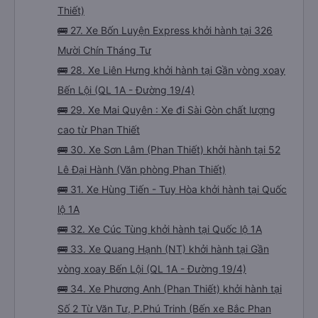
Thiết)
🚌 27. Xe Bốn Luyện Express khởi hành tại 326
Mười Chín Tháng Tư
🚌 28. Xe Liên Hưng khởi hành tại Gần vòng xoay
Bến Lội (QL 1A - Đường 19/4)
🚌 29. Xe Mai Quyên : Xe đi Sài Gòn chất lượng
cao từ Phan Thiết
🚌 30. Xe Sơn Lâm (Phan Thiết) khởi hành tại 52
Lê Đại Hành (Văn phòng Phan Thiết)
🚌 31. Xe Hùng Tiến - Tuy Hòa khởi hành tại Quốc
lộ 1A
🚌 32. Xe Cúc Tùng khởi hành tại Quốc lộ 1A
🚌 33. Xe Quang Hạnh (NT) khởi hành tại Gần
vòng xoay Bến Lội (QL 1A - Đường 19/4)
🚌 34. Xe Phương Anh (Phan Thiết) khởi hành tại
Số 2 Từ Văn Tư, P.Phú Trinh (Bến xe Bắc Phan