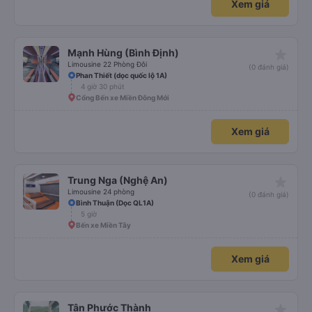
Xem giá
star_rate
Mạnh Hùng (Bình Định)
Limousine 22 Phòng Đôi
(0 đánh giá)
Phan Thiết (dọc quốc lộ 1A)
4 giờ 30 phút
Cổng Bến xe Miền Đông Mới
Xem giá
star_rate
Trung Nga (Nghệ An)
Limousine 24 phòng
(0 đánh giá)
Bình Thuận (Dọc QL1A)
5 giờ
Bến xe Miền Tây
Xem giá
star_rate
Tân Phước Thành