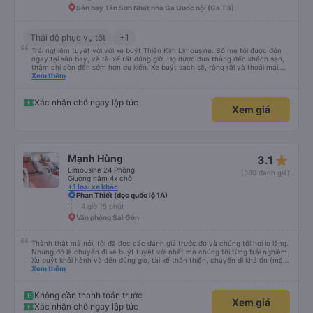
Sân bay Tân Sơn Nhất nhà Ga Quốc nội (Ga T3)
Thái độ phục vụ tốt
+1
Trải nghiệm tuyệt vời với xe buýt Thiên Kim Limousine. Bố mẹ tôi được đón
ngay tại sân bay, và tài xế rất đúng giờ. Họ được đưa thẳng đến khách sạn,
thậm chí còn đến sớm hơn dự kiến. Xe buýt sạch sẽ, rộng rãi và thoải mái,
có nhạc thư giãn suốt chuyến đi. Đội ngũ hỗ trợ trên Zalo đã trả lời mọi câu
Xem thêm
hỏi một cách chi tiết và thậm chí còn gửi ảnh điểm đón và xe khi cần. Mọi
thứ diễn ra suôn sẻ từ đầu đến cuối.
Xác nhận chỗ ngay lập tức
Xem giá
star_rate
Mạnh Hùng
3.1
Limousine 24 Phòng
(380 đánh giá)
Giường nằm 4x chỗ
+1 loại xe khác
Phan Thiết (dọc quốc lộ 1A)
4 giờ 15 phút
Văn phòng Sài Gòn
Thành thật mà nói, tôi đã đọc các đánh giá trước đó và chúng tôi hơi lo lắng.
Nhưng đó là chuyến đi xe buýt tuyệt vời nhất mà chúng tôi từng trải nghiệm.
Xe buýt khởi hành và đến đúng giờ, tài xế thân thiện, chuyến đi khá ổn (mặc
dù vẫn hơi xóc, nhưng đó là đặc trưng của Việt Nam ^^), và chỗ ngồi thoải
Xem thêm
mái. Chúng tôi thực sự rất hài lòng.
Không cần thanh toán trước
Xem giá
Xác nhận chỗ ngay lập tức