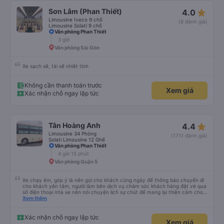
star_rate
Sơn Lâm (Phan Thiết)
4.0
Limousine Iveco 9 chỗ
(8 đánh giá)
Limousine Solati 9 chỗ
Văn phòng Phan Thiết
3 giờ
Văn phòng Sài Gòn
Xe sạch sẽ, tài xế nhiệt tình
Không cần thanh toán trước
Xem giá
Xác nhận chỗ ngay lập tức
star_rate
Tân Hoàng Anh
4.4
Limousine 34 Phòng
(1711 đánh giá)
Solati Limousine 12 Ghế
Văn phòng Phan Thiết
4 giờ 15 phút
Văn phòng Quận 5
Xe chạy êm, góp ý là nên gọi cho khách cùng ngày để thông báo chuyến đi
cho khách yên tâm, người làm bên dịch vụ chăm sóc khách hàng đặt vé qua
số điện thoại nhà xe nên nói chuyện lịch sự chút để mang lại thiện cảm cho
khách hàng
Xem thêm
Xác nhận chỗ ngay lập tức
Xem giá