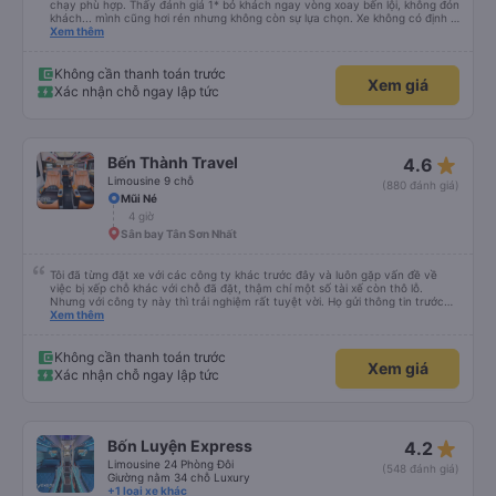
chạy phù hợp. Thấy đánh giá 1* bỏ khách ngay vòng xoay bến lội, không đón
khách... mình cũng hơi rén nhưng không còn sự lựa chọn. Xe không có định vị
nhưng chạy đúng giờ, lệch có vài phút. Tài xế, phụ xe thân thiện, trả khách
Xem thêm
tận nơi. Xe sạch sẽ, hiện đại có điều máy lạnh mất nắp, nên hơi lạnh cứ phà
phà. Điểm 10 cho chất lượng. Sẽ đi lại nếu có dịp.
Không cần thanh toán trước
Xem giá
Xác nhận chỗ ngay lập tức
star_rate
Bến Thành Travel
4.6
Limousine 9 chỗ
(880 đánh giá)
Mũi Né
4 giờ
Sân bay Tân Sơn Nhất
Tôi đã từng đặt xe với các công ty khác trước đây và luôn gặp vấn đề về
việc bị xếp chỗ khác với chỗ đã đặt, thậm chí một số tài xế còn thô lỗ.
Nhưng với công ty này thì trải nghiệm rất tuyệt vời. Họ gửi thông tin trước
nên tôi biết khi nào tài xế sẽ đến, đón tôi tại địa chỉ và xếp tôi ngồi đúng chỗ
Xem thêm
đã chọn. Không gặp quá nhiều rắc rối. Tài xế thân thiện, làm việc hiệu quả
và đưa tôi đến nơi rất nhanh chóng. Từ giờ trở đi tôi sẽ chỉ đặt xe với công ty
này. Tôi thường xuyên sử dụng dịch vụ xe limousine để đi lại giữa Thành phố
Không cần thanh toán trước
Xem giá
Hồ Chí Minh và Vũng Tàu. Trải nghiệm tuyệt vời, 👍🏽
Xác nhận chỗ ngay lập tức
star_rate
Bốn Luyện Express
4.2
Limousine 24 Phòng Đôi
(548 đánh giá)
Giường nằm 34 chỗ Luxury
+1 loại xe khác