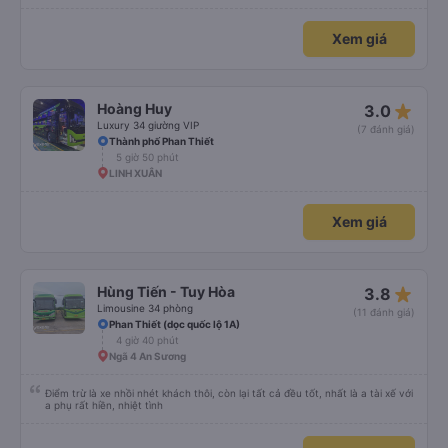
Xem giá
star_rate
Hoàng Huy
3.0
Luxury 34 giường VIP
(7 đánh giá)
Thành phố Phan Thiết
5 giờ 50 phút
LINH XUÂN
Xem giá
star_rate
Hùng Tiến - Tuy Hòa
3.8
Limousine 34 phòng
(11 đánh giá)
Phan Thiết (dọc quốc lộ 1A)
4 giờ 40 phút
Ngã 4 An Sương
Điểm trừ là xe nhồi nhét khách thôi, còn lại tất cả đều tốt, nhất là a tài xế với
a phụ rất hiền, nhiệt tình