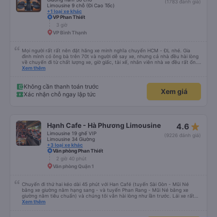
(1783 đánh giá)
Limousine 9 chỗ (Đi Cao Tốc)
+1 loại xe khác
VP Phan Thiết
3 giờ
VP Bình Thạnh
Mọi người rất rất nên đặt hãng xe minh nghĩa chuyến HCM - ĐL nhé. Gia
đình mình có ông bà trên 70t và người dễ say xe, nhưng cả nhà đều hài lòng
về chuyến đi từ chất lượng xe, giờ giấc, tài xế, nhân viên nhà xe đều rất ổn.
Cảm ơn Thread City đã giới thiệu cho mình hãng xe giữa một rừng các hãng
Xem thêm
xe chỉ vì 1 cái cmt mà mình chốt book Minh Nghĩa, thật sự rất recommend
mọi người trải nghiệm, đi 5-6 tiếng mà cả nhà khoẻ re ko ai mệt mỏi gì cả
Không cần thanh toán trước
Xem giá
Xác nhận chỗ ngay lập tức
star_rate
Hạnh Cafe - Hà Phương Limousine
4.6
Limousine 19 ghế VIP
(9226 đánh giá)
Limousine 34 Giường
+3 loại xe khác
Văn phòng Phan Thiết
2 giờ 40 phút
Văn phòng Quận 1
Chuyến đi thứ hai kéo dài 45 phút với Han Café (tuyến Sài Gòn - Mũi Né
bằng xe giường nằm hạng sang - và tuyến Phan Rang - Mũi Né bằng xe
giường nằm tiêu chuẩn) và chúng tôi vẫn hài lòng như lần trước. Lái xe rất
chuyên nghiệp, nhân viên vô cùng chu đáo (họ kiểm tra xem mọi thứ ở chỗ
Xem thêm
ngồi của bạn có ổn không, luôn tươi cười và chào đón nồng nhiệt cùng cung
cấp thông tin hữu ích tại điểm đón). Xe sạch sẽ và thoải mái, và việc liên lạc