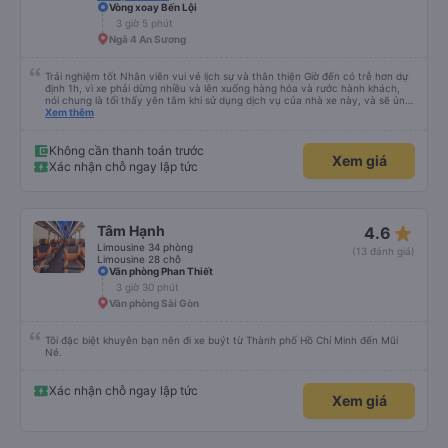
Vòng xoay Bến Lội
3 giờ 5 phút
Ngã 4 An Sương
Trải nghiệm tốt Nhân viên vui vẻ lịch sự và thân thiện Giờ đến có trễ hơn dự
định 1h, vì xe phải dừng nhiều và lên xuống hàng hóa và rước hành khách,
nói chung là tối thấy yên tâm khi sử dụng dịch vụ của nhà xe này, và sẽ ủng
hộ và giới thiệu cho người thân sử dụng dịch vụ của nhà xe này
Xem thêm
Không cần thanh toán trước
Xem giá
Xác nhận chỗ ngay lập tức
star_rate
Tâm Hạnh
4.6
Limousine 34 phòng
(13 đánh giá)
Limousine 28 chỗ
Văn phòng Phan Thiết
3 giờ 30 phút
Văn phòng Sài Gòn
Tôi đặc biệt khuyên bạn nên đi xe buýt từ Thành phố Hồ Chí Minh đến Mũi
Né.
Xác nhận chỗ ngay lập tức
Xem giá