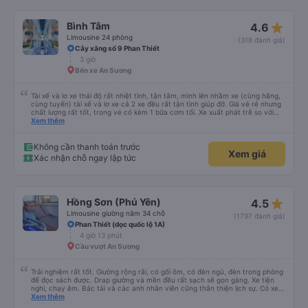
star_rate
Bình Tâm
4.6
Limousine 24 phòng
(318 đánh giá)
Cây xăng số 9 Phan Thiết
3 giờ
Bến xe An Sương
Tài xế và lơ xe thái độ rất nhiệt tình, tận tâm, mình lên nhầm xe (cùng hãng,
cùng tuyến) tài xế và lơ xe cả 2 xe đều rất tận tình giúp đỡ. Giá vé rẻ nhưng
chất lượng rất tốt, trong vé có kèm 1 bữa cơm tối. Xe xuất phát trễ so với
trên app 45p, nhưng do bão nên trời mưa rất to, có thể thông cảm được.
Xem thêm
99/10
Không cần thanh toán trước
Xem giá
Xác nhận chỗ ngay lập tức
star_rate
Hồng Sơn (Phú Yên)
4.5
Limousine giường nằm 34 chỗ
(1797 đánh giá)
Phan Thiết (dọc quốc lộ 1A)
4 giờ 13 phút
Cầu vượt An Sương
Trải nghiệm rất tốt. Giường rộng rãi, có gối ôm, có đèn ngủ, đèn trong phòng
để đọc sách được. Drap giường và mền đều rất sạch sẽ gọn gàng. Xe tiện
nghi, chạy êm. Bác tài và các anh nhân viên cũng thân thiện lịch sự. Có xe
trung chuyển về nội thành thành phố tuy hoà rất tiện. Giá vé hợp lý. Nói
Xem thêm
chung là mình rất ưng ý, cảm ơn nhà xe.