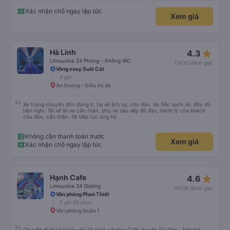
Xác nhận chỗ ngay lập tức
Xem giá
star_rate
Hà Linh
4.3
Limousine 24 Phòng - Không WC
(1430 đánh giá)
Vòng xoay Suối Cát
4 giờ
An Sương - Siêu thị đá
Xe trung chuyển đón đúng h, tài xế lịch sự, chu đáo. Xe 34c sạch sẽ, đầy đủ
tiện nghi. Tài xế lái xe cẩn thận, phụ xe sắp xếp đồ đạc, hành lý của khách
chu đáo, cẩn thận. Sẽ tiếp tục ủng hộ
Không cần thanh toán trước
Xem giá
Xác nhận chỗ ngay lập tức
star_rate
Hạnh Cafe
4.6
Limousine 34 Giường
(9226 đánh giá)
Văn phòng Phan Thiết
2 giờ 30 phút
Văn phòng Quận 1
Chuyến đi thứ hai kéo dài 45 phút với Han Café (tuyến Sài Gòn - Mũi Né